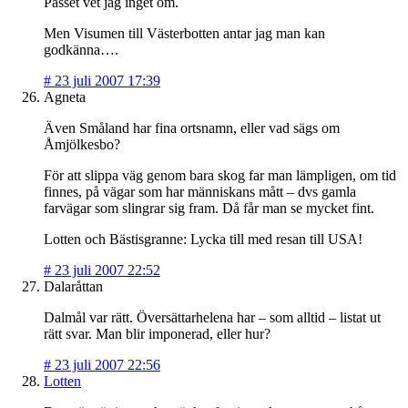
Passet vet jag inget om.
Men Visumen till Västerbotten antar jag man kan
godkänna….
#
23 juli 2007 17:39
Agneta
Även Småland har fina ortsnamn, eller vad sägs om
Åmjölkesbo?
För att slippa väg genom bara skog far man lämpligen, om tid
finnes, på vägar som har människans mått – dvs gamla
farvägar som slingrar sig fram. Då får man se mycket fint.
Lotten och Bästisgranne: Lycka till med resan till USA!
#
23 juli 2007 22:52
Dalaråttan
Dalmål var rätt. Översättarhelena har – som alltid – listat ut
rätt svar. Man blir imponerad, eller hur?
#
23 juli 2007 22:56
Lotten