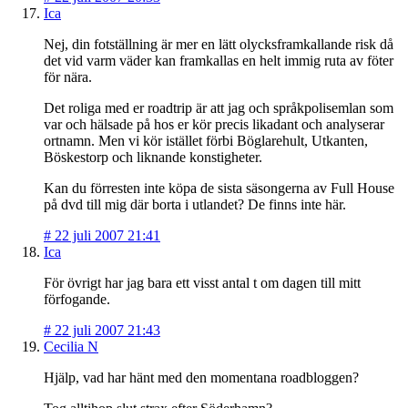
Ica
Nej, din fotställning är mer en lätt olycksframkallande risk då
det vid varm väder kan framkallas en helt immig ruta av föter
för nära.
Det roliga med er roadtrip är att jag och språkpolisemlan som
var och hälsade på hos er kör precis likadant och analyserar
ortnamn. Men vi kör istället förbi Böglarehult, Utkanten,
Böskestorp och liknande konstigheter.
Kan du förresten inte köpa de sista säsongerna av Full House
på dvd till mig där borta i utlandet? De finns inte här.
#
22 juli 2007 21:41
Ica
För övrigt har jag bara ett visst antal t om dagen till mitt
förfogande.
#
22 juli 2007 21:43
Cecilia N
Hjälp, vad har hänt med den momentana roadbloggen?