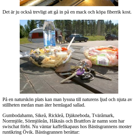
Det är ju också trevligt att gå in på en mack och köpa fiberrik kost.
På en naturskön plats kan man lyssna till naturens ljud och njuta av
stillheten medan man äter hemlagad sallad.
Gumbodahamn, Sikeå, Rickleå, Djäkneboda, Tväråmark,
Norrmjöle, Sörmjöleån, Håknäs och Brattfors är namn som har
swischat förbi. Nu väntar kaffefikapaus hos Bästisgrannens moster
runtikring Övik. Bästisgrannen berättar: