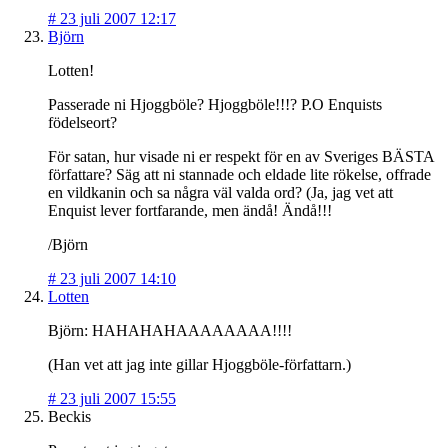
#
23 juli 2007 12:17
Björn
Lotten!
Passerade ni Hjoggböle? Hjoggböle!!!? P.O Enquists
födelseort?
För satan, hur visade ni er respekt för en av Sveriges BÄSTA
författare? Säg att ni stannade och eldade lite rökelse, offrade
en vildkanin och sa några väl valda ord? (Ja, jag vet att
Enquist lever fortfarande, men ändå! Ändå!!!
/Björn
#
23 juli 2007 14:10
Lotten
Björn: HAHAHAHAAAAAAAA!!!!
(Han vet att jag inte gillar Hjoggböle-författarn.)
#
23 juli 2007 15:55
Beckis