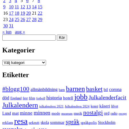
2
3
4
5
6
7
8
9
10
11
12
13
14
15
16
17
18
19
20
21
22
23
24
25
26
27
28
29
30
31
« jun
aug »
Sök
Kategorier
Kategorier
Etiketter
barnen
#blogg100
basket
allmänbildning
corona
bil
barn
jobb
Julkalenderfacit
historia
död
hotell
England
fest
film
fotboll
Julkalendern
kåseri
julkalendern 2021
Julkalendern 2024
konst
lifvet
nostalgi
minnen
minne
mat
Lund
mode
ord
musik
radio
museum
recept
resa
språk
sommar
reklam
sekrutt
skola
språkpolis
Stockholm