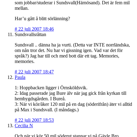
som jobbar/studerar i Sundsvall(Härnösand). Det är fem mil
mellan.
Har’u gått å blitt sörlänning?
#
22 juli 2007 18:46
Sundsvallsråttan
Sundsvall .. dänna ha ja vurti. (Detta var INTE norrländska,
om nån tror det. Nu har vi gissning igen. Vad var det för
språk?) Jag har till och med bott där ett tag. Memories,
memories.
#
22 juli 2007 18:47
Paula
1: Hoppbacken ligger i Örnsköldsvik.
2: Idag passerade jag Bure älv när jag gick från kyrkan till
hembygdsgården. I Bureå.
3: När vi kör/åker 120 mil på en dag (söderifrån) äter vi alltid
på Max i Sundsvall. (I måndags.)
#
22 juli 2007 18:53
Cecilia N
Och när vi kör 50 mil söderut stannar vi på Gävle Bro.