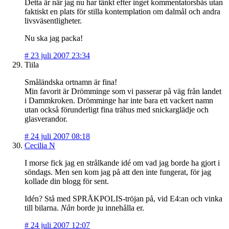
Detta är när jag nu har tänkt efter inget kommentatorsbås utan
faktiskt en plats för stilla kontemplation om dalmål och andra
livsväsentligheter.
Nu ska jag packa!
#
23 juli 2007 23:34
Tiila
Småländska ortnamn är fina!
Min favorit är Drömminge som vi passerar på väg från landet
i Dammkroken. Drömminge har inte bara ett vackert namn
utan också förunderligt fina trähus med snickarglädje och
glasverandor.
#
24 juli 2007 08:18
Cecilia N
I morse fick jag en strålkande idé om vad jag borde ha gjort i
söndags. Men sen kom jag på att den inte fungerat, för jag
kollade din blogg för sent.
Idén? Stå med SPRÅKPOLIS-tröjan på, vid E4:an och vinka
till bilarna.
Nån
borde ju innehålla er.
#
24 juli 2007 12:07