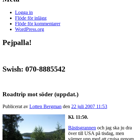
Logga in
Flöde för inlägg
Flöde för kommentarer
WordPress.org
Pejpalla!
Swish: 070-8885542
Roadtrip mot söder (uppdat.)
Publicerat av
Lotten Bergman
den
22 juli 2007 11:53
Kl. 11:50.
Bästisgrannen
och jag ska ju dra
över till USA på tisdag, men
värmer upp med att cruisa genom