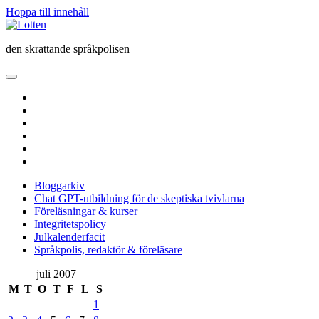
Hoppa till innehåll
Lotten
den skrattande språkpolisen
öppna
primär
twitter
meny
facebook
instagram
linkedin
rss
e-
post
Bloggarkiv
Chat GPT-utbildning för de skeptiska tvivlarna
Föreläsningar & kurser
Integritetspolicy
Julkalenderfacit
Språkpolis, redaktör & föreläsare
Sidopanel
juli 2007
M
T
O
T
F
L
S
1