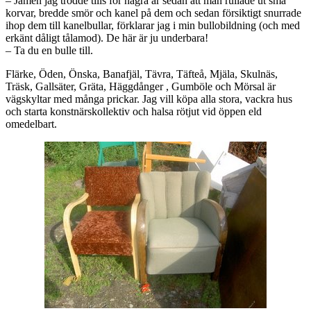
– Jamen jag trodde tills för några år sedan att man rullade ut små
korvar, bredde smör och kanel på dem och sedan försiktigt snurrade
ihop dem till kanelbullar, förklarar jag i min bullobildning (och med
erkänt dåligt tålamod). De här är ju underbara!
– Ta du en bulle till.
Flärke, Öden, Önska, Banafjäl, Tävra, Täfteå, Mjäla, Skulnäs,
Träsk, Gallsäter, Gräta, Häggdånger , Gumböle och Mörsal är
vägskyltar med många prickar. Jag vill köpa alla stora, vackra hus
och starta konstnärskollektiv och halsa rötjut vid öppen eld
omedelbart.