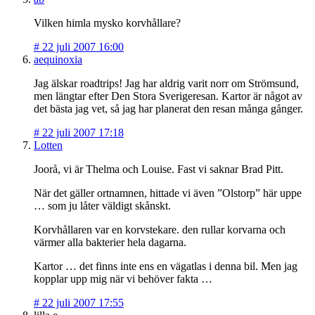
Vilken himla mysko korvhållare?
#
22 juli 2007 16:00
aequinoxia
Jag älskar roadtrips! Jag har aldrig varit norr om Strömsund,
men längtar efter Den Stora Sverigeresan. Kartor är något av
det bästa jag vet, så jag har planerat den resan många gånger.
#
22 juli 2007 17:18
Lotten
Joorå, vi är Thelma och Louise. Fast vi saknar Brad Pitt.
När det gäller ortnamnen, hittade vi även ”Olstorp” här uppe
… som ju låter väldigt skånskt.
Korvhållaren var en korvstekare. den rullar korvarna och
värmer alla bakterier hela dagarna.
Kartor … det finns inte ens en vägatlas i denna bil. Men jag
kopplar upp mig när vi behöver fakta …
#
22 juli 2007 17:55