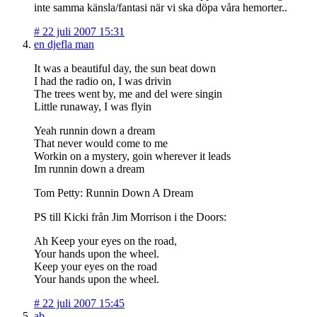
inte samma känsla/fantasi när vi ska döpa våra hemorter..
#
22 juli 2007 15:31
en djefla man
It was a beautiful day, the sun beat down
I had the radio on, I was drivin
The trees went by, me and del were singin
Little runaway, I was flyin
Yeah runnin down a dream
That never would come to me
Workin on a mystery, goin wherever it leads
Im runnin down a dream
Tom Petty: Runnin Down A Dream
PS till Kicki från Jim Morrison i the Doors:
Ah Keep your eyes on the road,
Your hands upon the wheel.
Keep your eyes on the road
Your hands upon the wheel.
#
22 juli 2007 15:45
ab