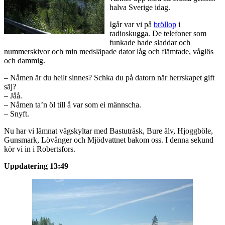
halva Sverige idag.
Igår var vi på
bröllop
i
radioskugga. De telefoner som
funkade hade sladdar och
nummerskivor och min medsläpade dator låg och flämtade, våglös
och dammig.
– Nåmen är du heilt sinnes? Schka du på datorn när herrskapet gift
säj?
– Jåå.
– Nåmen ta’n öl till å var som ei männscha.
– Snyft.
Nu har vi lämnat vägskyltar med Bastuträsk, Bure älv, Hjoggböle,
Gunsmark, Lövånger och Mjödvattnet bakom oss. I denna sekund
kör vi in i Robertsfors.
Uppdatering 13:49