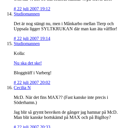
#
22 juli 2007 19:12
Studiomannen
Det är nog stängt nu, men i Månkarbo mellan Tierp och
Uppsala ligger SYLTKRUKAN där man kan äta våfflor!
#
22 juli 2007 19:14
Studiomannen
Kolla:
Nu ska det ske!
Bloggträff i Varberg!
#
22 juli 2007 20:02
Cecilia N
McD. När det fins MAX?? (Fast kanske inte precis i
Söderhamn.)
Jag blir så grymt besviken de gånger jag hamnar på McD.
Man blir kanske bortskämd på MAX och på BigBoy?
#
22 juli 2007 20:33