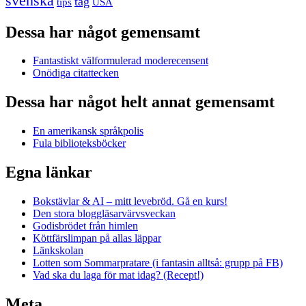
svenska
tåg
USA
tips
Dessa har något gemensamt
Fantastiskt välformulerad moderecensent
Onödiga citattecken
Dessa har något helt annat gemensamt
En amerikansk språkpolis
Fula biblioteksböcker
Egna länkar
Bokstävlar & AI – mitt levebröd. Gå en kurs!
Den stora bloggläsarvärvsveckan
Godisbrödet från himlen
Köttfärslimpan på allas läppar
Länkskolan
Lotten som Sommarpratare (i fantasin alltså: grupp på FB)
Vad ska du laga för mat idag? (Recept!)
Meta