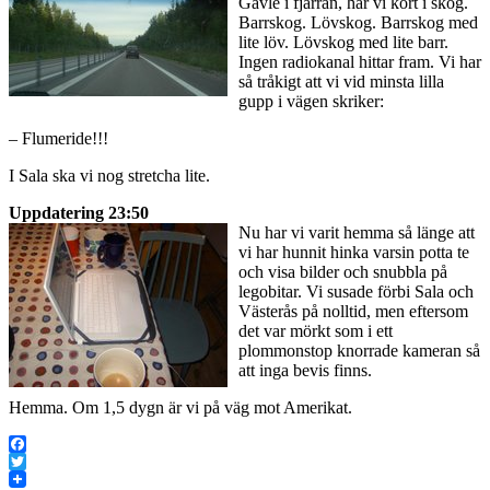
Gävle i fjärran, har vi kört i skog.
Barrskog. Lövskog. Barrskog med
lite löv. Lövskog med lite barr.
Ingen radiokanal hittar fram. Vi har
så tråkigt att vi vid minsta lilla
gupp i vägen skriker:
– Flumeride!!!
I Sala ska vi nog stretcha lite.
Uppdatering 23:50
Nu har vi varit hemma så länge att
vi har hunnit hinka varsin potta te
och visa bilder och snubbla på
legobitar. Vi susade förbi Sala och
Västerås på nolltid, men eftersom
det var mörkt som i ett
plommonstop knorrade kameran så
att inga bevis finns.
Hemma. Om 1,5 dygn är vi på väg mot Amerikat.
Facebook
Twitter