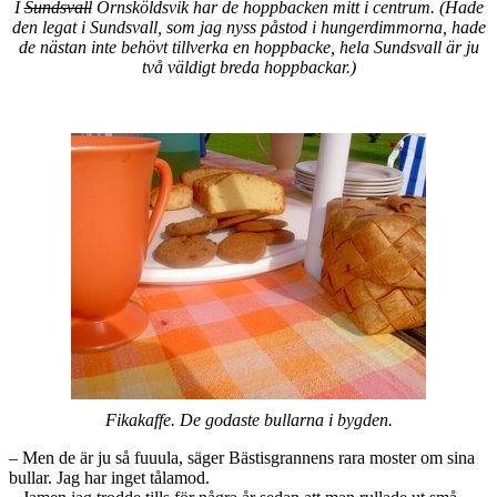
I
Sundsvall
Örnsköldsvik har de hoppbacken mitt i centrum. (Hade
den legat i Sundsvall, som jag nyss påstod i hungerdimmorna, hade
de nästan inte behövt tillverka en hoppbacke, hela Sundsvall är ju
två väldigt breda hoppbackar.)
Fikakaffe. De godaste bullarna i bygden.
– Men de är ju så fuuula, säger Bästisgrannens rara moster om sina
bullar. Jag har inget tålamod.