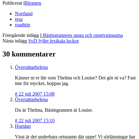
Publicerat i
Bloggen
Norrland
resa
roadtrip
Föregående inlägg
I Bästisgrannens stuga och omgivningarna
Nästa inlägg
SvD fyller lexikala luckor
30 kommentarer
Översättarhelena
Känner ni er lite som Thelma och Louise? Det gör ni va? Fast
inte för mycket, hoppas jag.
#
22 juli 2007 15:08
Översättarhelena
Du är Thelma, Bästisgrannen är Louise.
#
22 juli 2007 15:10
Humlan
Visst är det underbara ortsnamn där uppe! Vi sörlänningar har