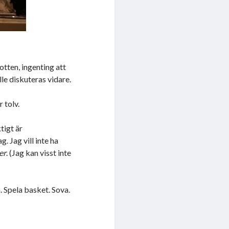
otten, ingenting att
le diskuteras vidare.
 tolv.
tigt är
g. Jag vill inte ha
er
. (Jag kan visst inte
in. Spela basket. Sova.