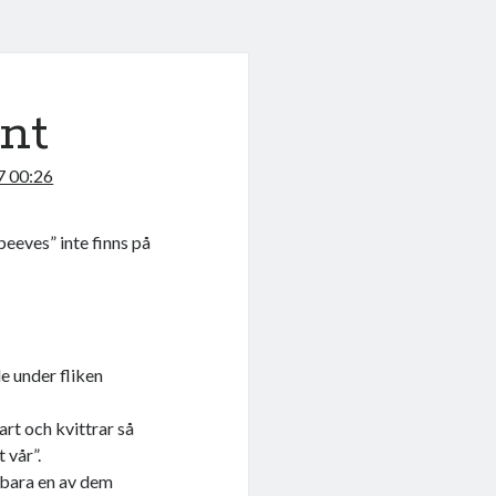
nt
7 00:26
peeves” inte finns på
de under fliken
rt och kvittrar så
t vår”.
 bara en av dem