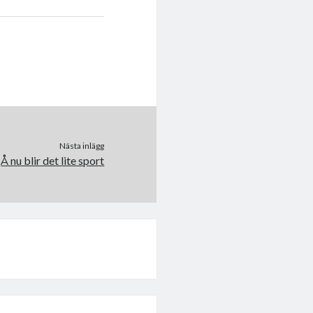
Nästa inlägg
Å nu blir det lite sport