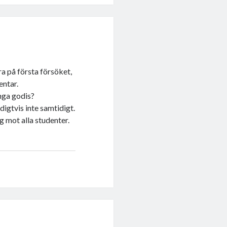
a på första försöket,
ntar.
änga godis?
ndigtvis inte samtidigt.
ig mot alla studenter.