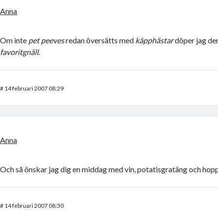
Anna
Om inte
pet peeves
redan översätts med
käpphästar
döper jag dem
favoritgnäll
.
#
14 februari 2007 08:29
Anna
Och så önskar jag dig en middag med vin, potatisgratäng och hop
#
14 februari 2007 08:30