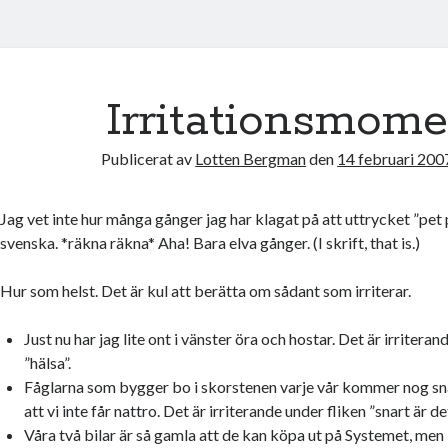
Irritationsmome
Publicerat av
Lotten Bergman
den
14 februari 200
Jag vet inte hur många gånger jag har klagat på att uttrycket ”pet 
svenska. *räkna räkna* Aha! Bara elva gånger. (I skrift, that is.)
Hur som helst. Det är kul att berätta om sådant som irriterar.
Just nu har jag lite ont i vänster öra och hostar. Det är irriteran
”hälsa”.
Fåglarna som bygger bo i skorstenen varje vår kommer nog sna
att vi inte får nattro. Det är irriterande under fliken ”snart är de
Våra två bilar är så gamla att de kan köpa ut på Systemet, men