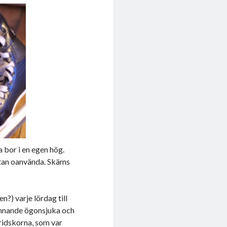
a bor i en egen hög.
stan oanvända. Skäms
n?) varje lördag till
rinnande ögonsjuka och
ridskorna, som var