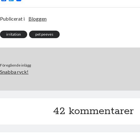
a
w
c
i
e
t
b
t
Publicerat i
Bloggen
o
e
o
r
k
irritation
pet peeves
Föregående inlägg
Snabba ryck!
42 kommentarer