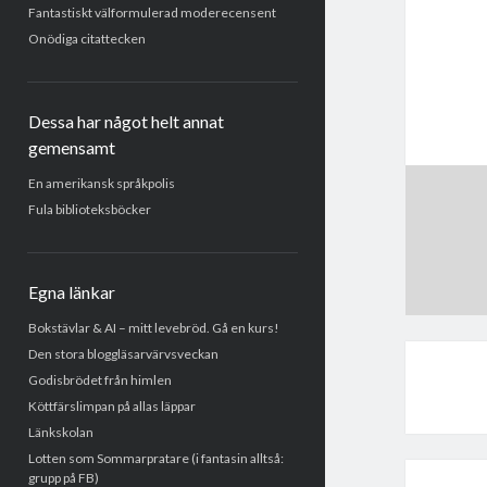
Fantastiskt välformulerad moderecensent
Onödiga citattecken
Dessa har något helt annat
gemensamt
En amerikansk språkpolis
Fula biblioteksböcker
Egna länkar
Bokstävlar & AI – mitt levebröd. Gå en kurs!
Den stora bloggläsarvärvsveckan
Godisbrödet från himlen
Köttfärslimpan på allas läppar
Länkskolan
Lotten som Sommarpratare (i fantasin alltså:
grupp på FB)