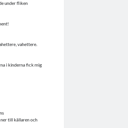
nde under fliken
ment!
ahettere, vahettere.
na i kinderna fick mig
ens
ner till källaren och