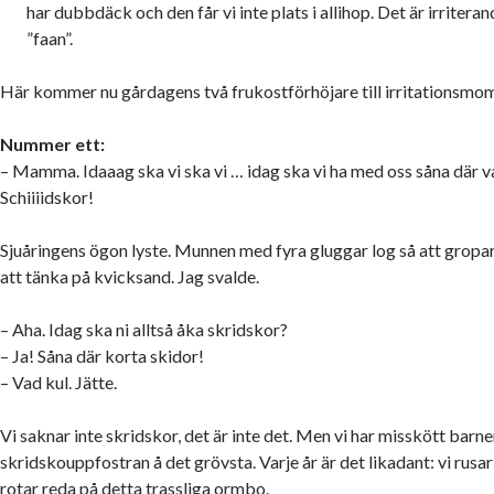
har dubbdäck och den får vi inte plats i allihop. Det är irritera
”faan”.
Här kommer nu gårdagens två frukostförhöjare till irritationsmo
Nummer ett:
– Mamma. Idaaag ska vi ska vi … idag ska vi ha med oss såna där v
Schiiiidskor!
Sjuåringens ögon lyste. Munnen med fyra gluggar log så att gropar
att tänka på kvicksand. Jag svalde.
– Aha. Idag ska ni alltså åka skridskor?
– Ja! Såna där korta skidor!
– Vad kul. Jätte.
Vi saknar inte skridskor, det är inte det. Men vi har misskött barn
skridskouppfostran å det grövsta. Varje år är det likadant: vi rusar 
rotar reda på detta trassliga ormbo.