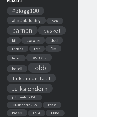
Etiketter
#blogg100
allmänbildning
barn
barnen
basket
corona
död
bil
film
England
fest
historia
fotboll
jobb
hotell
Julkalenderfacit
Julkalendern
julkalendern 2021
Julkalendern 2024
konst
kåseri
Lund
lifvet