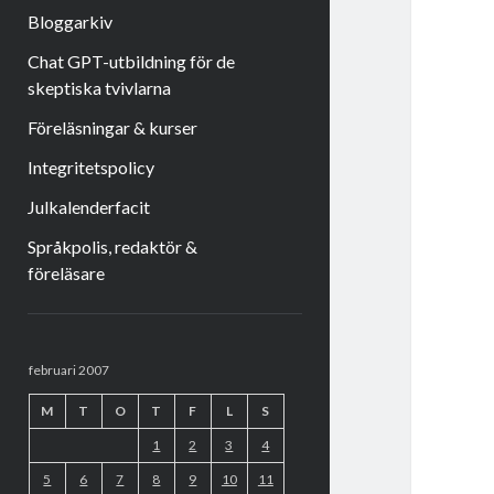
Bloggarkiv
Chat GPT-utbildning för de
skeptiska tvivlarna
Föreläsningar & kurser
Integritetspolicy
Julkalenderfacit
Språkpolis, redaktör &
föreläsare
Sidopanel
februari 2007
M
T
O
T
F
L
S
1
2
3
4
5
6
7
8
9
10
11