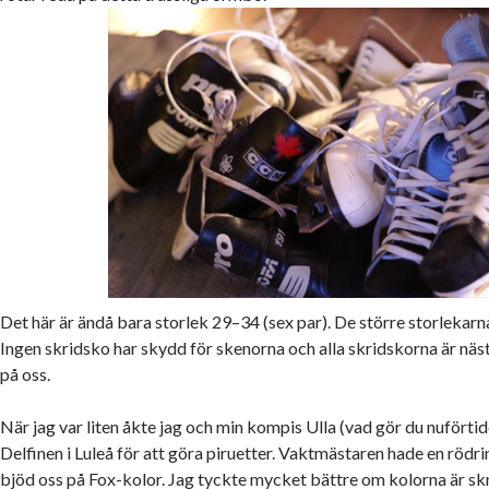
Det här är ändå bara storlek 29–34 (sex par). De större storlekarn
Ingen skridsko har skydd för skenorna och alla skridskorna är nä
på oss.
När jag var liten åkte jag och min kompis Ulla (vad gör du nuförtide
Delfinen i Luleå för att göra piruetter. Vaktmästaren hade en röd
bjöd oss på Fox-kolor. Jag tyckte mycket bättre om kolorna är sk