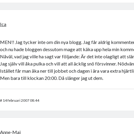
Ica
MEN!! Jag tycker inte om din nya blogg. Jag får aldrig kommenter
och nu hade bloggen dessutom mage att käka upp hela min komme
Nåväl, vad jag ville ha sagt var följande: Är det inte olagligt att sl
Jag själv vill åka pulka och vill att all äcklig snö försvinner. Nödvä
Istället får man åka ner till jobbet och dagen i ära vara extra hjärtl
Men bara till klockan 20:00. Då slänger jag ut dem.
#
14 februari 2007 08:44
Anne-Maj