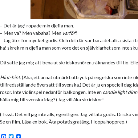
– Det är jag! ropade min djefla man.
– Men va? Men vabaha? Men
varför
?
– Jag äter för mycket godis. Och det där var bara det allra sista i b
ha! skrek min djefla man som vore det en självklarhet som inte skul
Då satte jag mig att bena ut skridskosnören, räknandes till tio. Eller
Hint-hint.
(Aha, ett annat utmärkt uttryck på engelska som inte rik
tillfredsställande översatt till svenska.) Det är ju en speciell dag ida
rosor. Inte violinspel nedanför balkongen. Inte en
candle light dinn
hålla mig till svenska idag?) Jag vill åka skridskor!
(Tssst. Det vill jag inte alls, egentligen. Jag vill äta godis. Dricka v
Se en film. Läsa en bok. Äta potatisgratäng. Hoppa hopprep.)
F
T