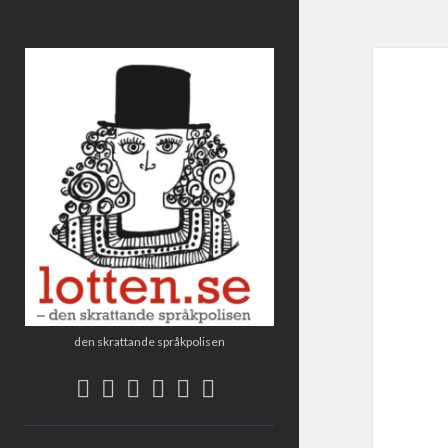
Lotten
den skrattande språkpolisen
twitter
facebook
instagram
linkedin
rss
e-
post