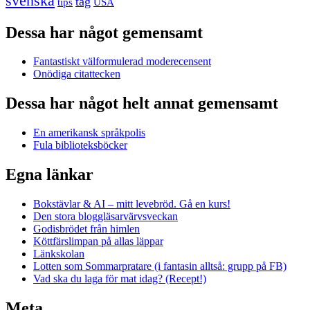
svenska
tåg
USA
tips
Dessa har något gemensamt
Fantastiskt välformulerad moderecensent
Onödiga citattecken
Dessa har något helt annat gemensamt
En amerikansk språkpolis
Fula biblioteksböcker
Egna länkar
Bokstävlar & AI – mitt levebröd. Gå en kurs!
Den stora bloggläsarvärvsveckan
Godisbrödet från himlen
Köttfärslimpan på allas läppar
Länkskolan
Lotten som Sommarpratare (i fantasin alltså: grupp på FB)
Vad ska du laga för mat idag? (Recept!)
Meta