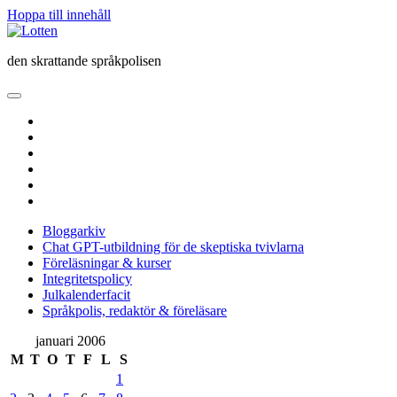
Hoppa till innehåll
Lotten
den skrattande språkpolisen
öppna
primär
twitter
meny
facebook
instagram
linkedin
rss
e-
post
Bloggarkiv
Chat GPT-utbildning för de skeptiska tvivlarna
Föreläsningar & kurser
Integritetspolicy
Julkalenderfacit
Språkpolis, redaktör & föreläsare
Sidopanel
januari 2006
M
T
O
T
F
L
S
1