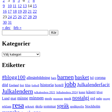
2
3
4
5
6
7
8
9
10
11
12
13
14
15
16
17
18
19
20
21
22
23
24
25
26
27
28
29
30
31
« dec
feb »
Sök
Kategorier
Kategorier
Etiketter
barnen
#blogg100
basket
allmänbildning
corona
bil
barn
jobb
Julkalenderfacit
historia
död
hotell
England
fest
film
fotboll
Julkalendern
kåseri
julkalendern 2021
Julkalendern 2024
konst
lifvet
nostalgi
minnen
minne
mat
Lund
mode
ord
musik
radio
museum
recept
resa
språk
sommar
reklam
sekrutt
skola
språkpolis
Stockholm