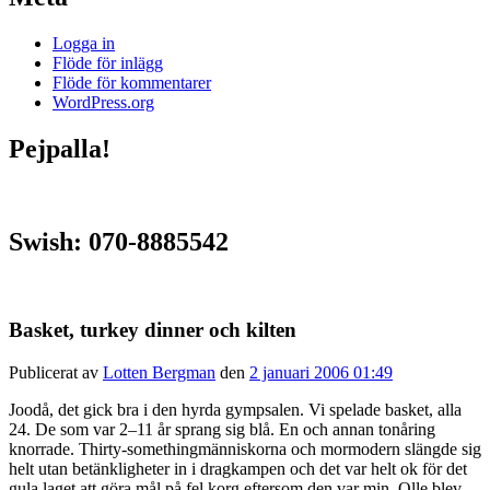
Logga in
Flöde för inlägg
Flöde för kommentarer
WordPress.org
Pejpalla!
Swish: 070-8885542
Basket, turkey dinner och kilten
Publicerat av
Lotten Bergman
den
2 januari 2006 01:49
Joodå, det gick bra i den hyrda gympsalen. Vi spelade basket, alla
24. De som var 2–11 år sprang sig blå. En och annan tonåring
knorrade. Thirty-somethingmänniskorna och mormodern slängde sig
helt utan betänkligheter in i dragkampen och det var helt ok för det
gula laget att göra mål på fel korg eftersom den var min. Olle blev