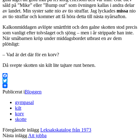
såld på ”Mike” eller ”Bump out” som övningen kallas i andra delar
av landet. Min syster satte nio av tio straffar. Jag lyckades
missa
nio
av tio straffar och kommer att få höra detta till nästa nyårsafton.
Kalkonmiddagen avlöpte smärtfritt och den galne skotten stod precis
som vanligt efter tolvslaget och sjöng – men i år strippade han inte.
När småbarnen kröp under middagsbordet utbrast en av dem
plötsligt:
– Vad är det där för en korv?
Då svepte skotten sin kilt lite tajtare runt benen.
Facebook
Twitter
Publicerat i
Bloggen
gympasal
kilt
korv
skotte
Föregående inlägg
Leksakskatalog från 1973
Nästa inlägg
Att jobba