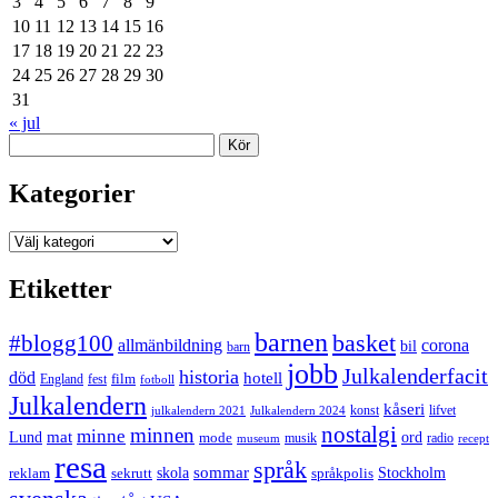
3
4
5
6
7
8
9
10
11
12
13
14
15
16
17
18
19
20
21
22
23
24
25
26
27
28
29
30
31
« jul
Sök
Kategorier
Kategorier
Etiketter
barnen
#blogg100
basket
allmänbildning
corona
bil
barn
jobb
Julkalenderfacit
historia
död
hotell
England
fest
film
fotboll
Julkalendern
kåseri
julkalendern 2021
Julkalendern 2024
konst
lifvet
nostalgi
minnen
minne
mat
Lund
mode
ord
musik
radio
museum
recept
resa
språk
sommar
reklam
sekrutt
skola
språkpolis
Stockholm