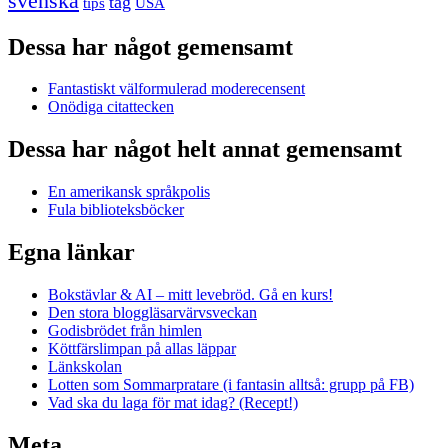
svenska
tåg
USA
tips
Dessa har något gemensamt
Fantastiskt välformulerad moderecensent
Onödiga citattecken
Dessa har något helt annat gemensamt
En amerikansk språkpolis
Fula biblioteksböcker
Egna länkar
Bokstävlar & AI – mitt levebröd. Gå en kurs!
Den stora bloggläsarvärvsveckan
Godisbrödet från himlen
Köttfärslimpan på allas läppar
Länkskolan
Lotten som Sommarpratare (i fantasin alltså: grupp på FB)
Vad ska du laga för mat idag? (Recept!)
Meta