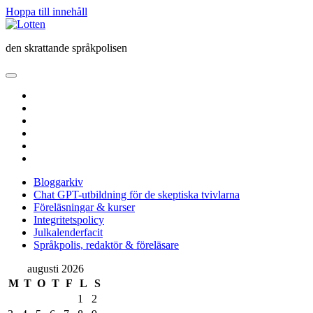
Hoppa till innehåll
Lotten
den skrattande språkpolisen
öppna
primär
twitter
meny
facebook
instagram
linkedin
rss
e-
post
Bloggarkiv
Chat GPT-utbildning för de skeptiska tvivlarna
Föreläsningar & kurser
Integritetspolicy
Julkalenderfacit
Språkpolis, redaktör & föreläsare
Sidopanel
augusti 2026
M
T
O
T
F
L
S
1
2