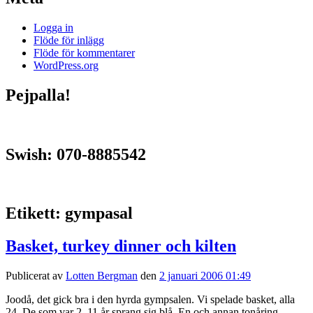
Logga in
Flöde för inlägg
Flöde för kommentarer
WordPress.org
Pejpalla!
Swish: 070-8885542
Etikett:
gympasal
Basket, turkey dinner och kilten
Publicerat av
Lotten Bergman
den
2 januari 2006 01:49
Joodå, det gick bra i den hyrda gympsalen. Vi spelade basket, alla
24. De som var 2–11 år sprang sig blå. En och annan tonåring