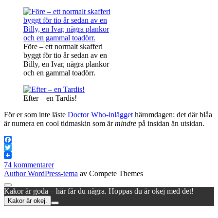
Före – ett normalt skafferi
byggt för tio år sedan av en
Billy, en Ivar, några plankor
och en gammal toadörr.
Efter – en Tardis!
För er som inte läste
Doctor Who-inlägget
häromdagen: det där blåa
är numera en cool tidmaskin som är
mindre
på insidan än utsidan.
Facebook
Twitter
74 kommentarer
Author WordPress-tema
av Compete Themes
Rulla
Kakor är goda – här får du några. Hoppas du är okej med det!
till
Kakor är okej.
toppen