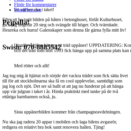
Flöde för kommentarer
En vacker eka i taket!
WordPress.org
Efter att ha tagit bilden på båten i betonghuset, förlåt Kulturhuset,
Pejpalla!
gick jag ungefär 20 steg och svängde till höger. Och tvärnitade.
Heureka och hurra! Galenskaper som denna får gärna fylla mitt liv!
Utanför Åhléns hänger ett träd uppåner! UPPDATERING: Kons
Swish: 070-8885542
och det träd som hon 1993 fick hänga upp på samma plats kan
Med rötter och allt!
Jag tog mig åt hjärtat och sörjde det vackra trädet som fick sätta livet
till för att stockholmarna ska få en cool upplevelse, samtidigt som
jag log och njöt. Det ser så ballt ut att jag nu funderar på att hänga
upp vår julgran i taket i år. Himla praktiskt med tanke på de två
ettåriga barnbarnen också, ju.
Sista uppånerbilden kommer från champagneavdelningen.
Nu ska jag radera 20 appar i mobilen och laga bilens avgasrör,
redigera en relativt bra bok samt renovera hallen. Tjing!