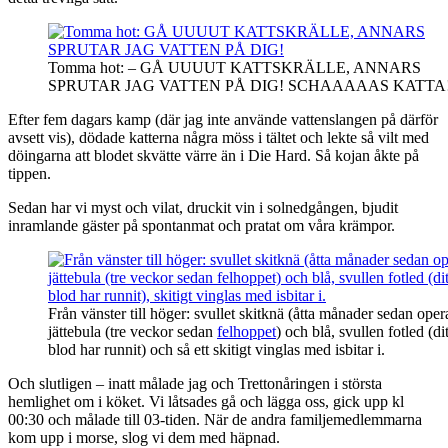
Tomma hot: – GÅ UUUUT KATTSKRÄLLE, ANNARS
SPRUTAR JAG VATTEN PÅ DIG! SCHAAAAAS KATTA
Efter fem dagars kamp (där jag inte använde vattenslangen på därför
avsett vis), dödade katterna några möss i tältet och lekte så vilt med
döingarna att blodet skvätte värre än i Die Hard. Så kojan åkte på
tippen.
Sedan har vi myst och vilat, druckit vin i solnedgången, bjudit
inramlande gäster på spontanmat och pratat om våra krämpor.
Från vänster till höger: svullet skitknä (åtta månader sedan oper
jättebula (tre veckor sedan
felhoppet
) och blå, svullen fotled (di
blod har runnit) och så ett skitigt vinglas med isbitar i.
Och slutligen – inatt målade jag och Trettonåringen i största
hemlighet om i köket. Vi låtsades gå och lägga oss, gick upp kl
00:30 och målade till 03-tiden. När de andra familjemedlemmarna
kom upp i morse, slog vi dem med häpnad.