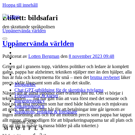
Hoppa till innehåll
Lotten
Etikett:
bildsafari
den skrattande språkpolisen
Uppånervända världen
öppna
Uppånervända världen
primär
twitter
meny
facebook
Publicerat av
Lotten Bergman
den
8 november 2023 09:48
instagram
linkedin
Grisen gal i granens topp, världens politiker och ledare är komplett
rss
galna, pappa har alzheimer, tekniken stjälper mer än den hjälper, alla
e-
hus är fula och kostymerna för små – men det
brutna revbenet
läker
post
precis sådär långsamt som alla sa att det skulle.
Bloggarkiv
Chat GPT-utbildning för de skeptiska tvivlarna
Nästan allt är alltså uppåner eller tvärtom just nu. Om vi börjar i
Föreläsningar & kurser
teknikänden … Jag har gått från att vara först med det senaste och
Integritetspolicy
bäst på att lösa problem som har med både hårdvara och mjukvara
Julkalenderfacit
att göra, till att slita mitt hår för att betalningar inte går igenom av
Språkpolis, redaktör & föreläsare
ingen anledning alls och för att mobilen precis som pappa har tappat
allt minne. (Förmodligen för att bilparkeringsapparna tar all plats och
Sidopanel
augusti 2026
för att jag ju måste ta massa bilder på alla tokerier.)
M
T
O
T
F
L
S
1
2