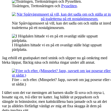
Tioåringen, Trettonåringen och
Pysseliten
.
När Spårvägsmuseet så vill, kan det sadla om och ställa ut inre
toaletterna på ett nostalgimuseum.
I Högdalen hittade vi en på ett ovanligt ställe högt uppsatt
pärlplatta.
Jag erhöll ett gratispaket med smink och slipper nu gå omkring med
bleka läppar, fläckig näsa och mörka ringar under allt annat.
Före – och efter. (Minspelet? Japp, oavsett om jag poserar eller e
ut sådär.)
I tältet som det var meningen att barnen skulle få sova och mysa i,
bosatte sig en, två eller tre katter. Jag hällde ut pepparkorn och
slängde in brännässlor, men kattskrällena bara jamade och sa att det
var ju alldeles förfärligt vänligt av mig att fixa skugga åt dem på
detta trevliga sätt.