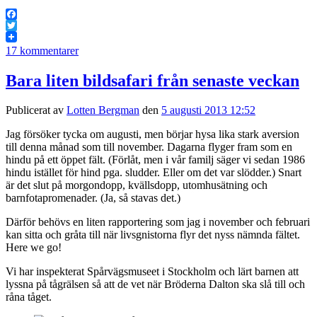
Facebook
Twitter
17 kommentarer
Bara liten bildsafari från senaste veckan
Publicerat av
Lotten Bergman
den
5 augusti 2013 12:52
Jag försöker tycka om augusti, men börjar hysa lika stark aversion
till denna månad som till november. Dagarna flyger fram som en
hindu på ett öppet fält. (Förlåt, men i vår familj säger vi sedan 1986
hindu istället för hind pga. sludder. Eller om det var slödder.) Snart
är det slut på morgondopp, kvällsdopp, utomhusätning och
barnfotapromenader. (Ja, så stavas det.)
Därför behövs en liten rapportering som jag i november och februari
kan sitta och gråta till när livsgnistorna flyr det nyss nämnda fältet.
Here we go!
Vi har inspekterat Spårvägsmuseet i Stockholm och lärt barnen att
lyssna på tågrälsen så att de vet när Bröderna Dalton ska slå till och
råna tåget.