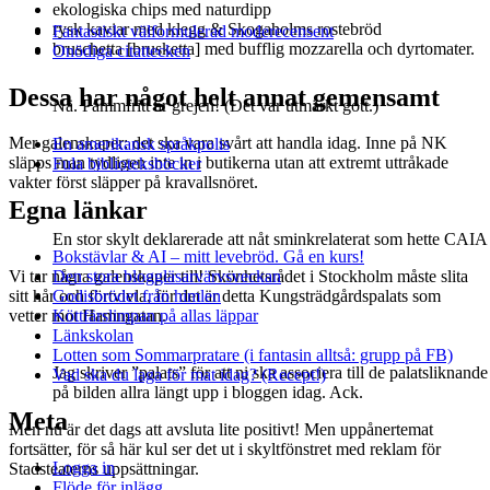
ekologiska chips med naturdipp
rysk kaviar med klegg & Skogaholms rostebröd
Fantastiskt välformulerad moderecensent
bruschetta [brusketta] med bufflig mozzarella och dyrtomater.
Onödiga citattecken
Dessa har något helt annat gemensamt
Nä. Påmmfritt är grejen! (Det var utmärkt gott.)
Mer galenskaper: det ska vara svårt att handla idag. Inne på NK
En amerikansk språkpolis
släpps man tydligen inte in i butikerna utan att extremt uttråkade
Fula biblioteksböcker
vakter först släpper på kravallsnöret.
Egna länkar
En stor skylt deklarerade att nåt sminkrelaterat som hette CAIA
Bokstävlar & AI – mitt levebröd. Gå en kurs!
Vi tar några galenskaper till! Skönhetsrådet i Stockholm måste slita
Den stora bloggläsarvärvsveckan
sitt hår och förtvivla, för det är detta Kungsträdgårdspalats som
Godisbrödet från himlen
vetter mot Hamngatan.
Köttfärslimpan på allas läppar
Länkskolan
Lotten som Sommarpratare (i fantasin alltså: grupp på FB)
Jag skriver ”palats” för att ni ska associera till de palatsliknand
Vad ska du laga för mat idag? (Recept!)
på bilden allra längt upp i bloggen idag. Ack.
Meta
Men nu är det dags att avsluta lite positivt! Men uppånertemat
fortsätter, för så här kul ser det ut i skyltfönstret med reklam för
Logga in
Stadsteaterns uppsättningar.
Flöde för inlägg