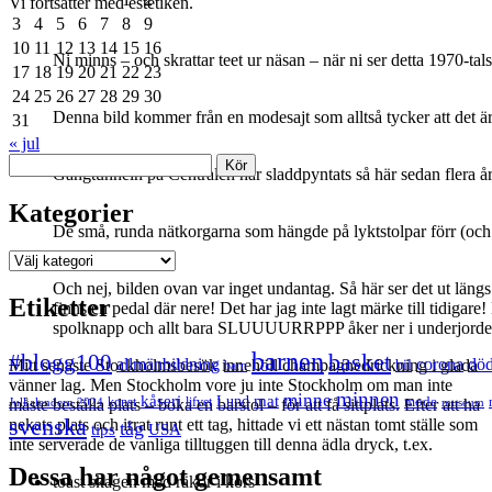
Vi fortsätter med estetiken.
3
4
5
6
7
8
9
10
11
12
13
14
15
16
Ni minns – och skrattar teet ur näsan – när ni ser detta 1970-ta
17
18
19
20
21
22
23
24
25
26
27
28
29
30
Denna bild kommer från en modesajt som alltså tycker att det är
31
« jul
Sök
Gångtunneln på Centralen har sladdpyntats så här sedan flera år
Kategorier
De små, runda nätkorgarna som hängde på lyktstolpar förr (och f
Kategorier
Och nej, bilden ovan var inget undantag. Så här ser det ut län
Etiketter
finns en pedal där nere! Det har jag inte lagt märke till tidiga
spolknapp och allt bara SLUUUURRPPP åker ner i underjorde
barnen
#blogg100
basket
allmänbildning
corona
dö
bil
Mitt senaste Stockholmsbesök innehöll champagnedrickning i glada
barn
vänner lag. Men Stockholm vore ju inte Stockholm om man inte
minnen
minne
mat
kåseri
Lund
mode
Julkalendern 2024
konst
lifvet
museum
måste beställa plats – boka en barstol – för att få sittplats. Efter att ha
svenska
nekats plats och irrat runt ett tag, hittade vi ett nästan tomt ställe som
tåg
USA
tips
inte serverade de vanliga tilltuggen till denna ädla dryck, t.ex.
Dessa har något gemensamt
toast skagen med räkor i kors