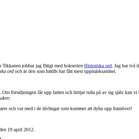
in Tikkanen jobbar jag flitigt med bokserien
Historiska ord
. Jag har två t
ska ord
och är den som hittills har fått mest uppmärksamhet.
Om försäljningen får upp farten och börjar rulla på av sig själv kan vi h
saker:
ntarer och var med i de tävlingar som kommer att dyka upp framöver!
 den 19 april 2012.