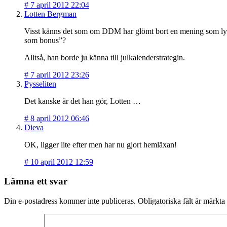
#
7 april 2012 22:04
Lotten Bergman
Visst känns det som om DDM har glömt bort en mening som lyder
som bonus”?
Alltså, han borde ju känna till julkalenderstrategin.
#
7 april 2012 23:26
Pysseliten
Det kanske är det han gör, Lotten …
#
8 april 2012 06:46
Dieva
OK, ligger lite efter men har nu gjort hemläxan!
#
10 april 2012 12:59
Lämna ett svar
Din e-postadress kommer inte publiceras.
Obligatoriska fält är märkta