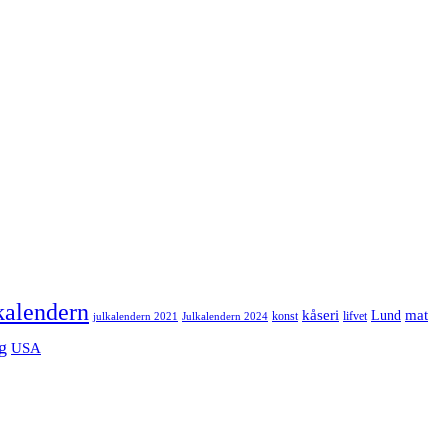
kalendern
mat
kåseri
Lund
julkalendern 2021
Julkalendern 2024
konst
lifvet
g
USA