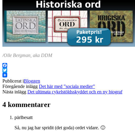
/Olle Bergman, aka DDM
Facebook
Twitter
Publicerat i
Bloggen
Föregående inlägg
Det här med ”sociala medier”
Nästa inlägg
Det ultimata cykelstöldsskyddet och en ny biograf
4 kommentarer
pärlbesatt
Så, nu jag har spridit (det goda) ordet vidare. 🙂