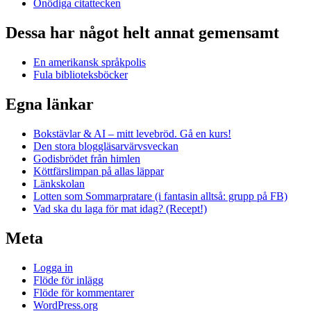
Onödiga citattecken
Dessa har något helt annat gemensamt
En amerikansk språkpolis
Fula biblioteksböcker
Egna länkar
Bokstävlar & AI – mitt levebröd. Gå en kurs!
Den stora bloggläsarvärvsveckan
Godisbrödet från himlen
Köttfärslimpan på allas läppar
Länkskolan
Lotten som Sommarpratare (i fantasin alltså: grupp på FB)
Vad ska du laga för mat idag? (Recept!)
Meta
Logga in
Flöde för inlägg
Flöde för kommentarer
WordPress.org