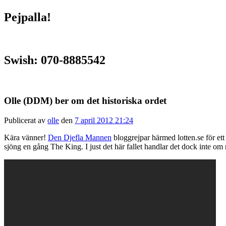
Pejpalla!
Swish: 070-8885542
Olle (DDM) ber om det historiska ordet
Publicerat av
olle
den
7 april 2012 21:24
Kära vänner!
Den Djefla Mannen
bloggrejpar härmed lotten.se för e
sjöng en gång The King. I just det här fallet handlar det dock in