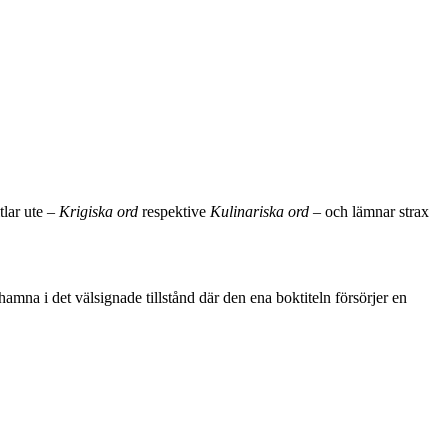
itlar ute –
Krigiska ord
respektive
Kulinariska ord
– och lämnar strax
amna i det välsignade tillstånd där den ena boktiteln försörjer en