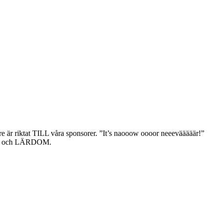
e är riktat TILL våra sponsorer. ”It’s naooow oooor neeevääääär!”
NING och LÄRDOM.