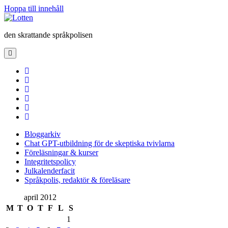
Hoppa till innehåll
Lotten
den skrattande språkpolisen
öppna
primär
meny
twitter
facebook
instagram
linkedin
rss
e-
post
Bloggarkiv
Chat GPT-utbildning för de skeptiska tvivlarna
Föreläsningar & kurser
Integritetspolicy
Julkalenderfacit
Språkpolis, redaktör & föreläsare
Sidopanel
april 2012
M
T
O
T
F
L
S
1