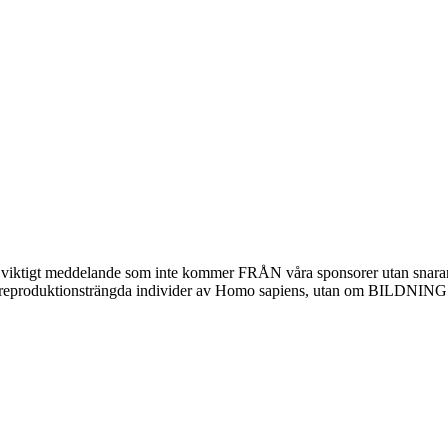
tt viktigt meddelande som inte kommer FRÅN våra sponsorer utan snarar
te om reproduktionsträngda individer av Homo sapiens, utan om BILD