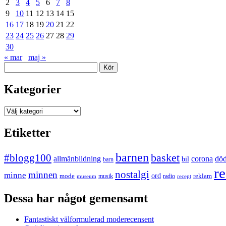
2
3
4
5
6
7
8
9
10
11
12
13
14
15
16
17
18
19
20
21
22
23
24
25
26
27
28
29
30
« mar
maj »
Sök
Kategorier
Kategorier
Etiketter
barnen
#blogg100
basket
allmänbildning
corona
dö
bil
barn
re
nostalgi
minnen
minne
mode
ord
reklam
musik
radio
museum
recept
Dessa har något gemensamt
Fantastiskt välformulerad moderecensent