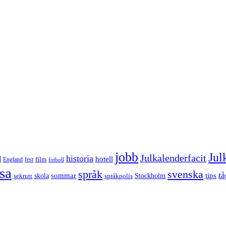
jobb
Jul
Julkalenderfacit
historia
d
hotell
England
fest
film
fotboll
sa
språk
svenska
tå
sommar
tips
sekrutt
skola
språkpolis
Stockholm