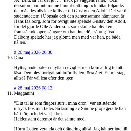
JA, Brid, så var det ju! .”.. fläck på väggens faner.” Och
dessutom har mitt minne hunnit ifatt mig och rättar följande:
det målades alls icke kulisser till Gustav den Adolf. Det var till
studentteatern i Uppsala och den gemensamma nämnaren är
Hans Dalborg, som för övrigt inte spelade Gustav den Adolf,
för det gjorde Olle Andersson, som skulle ha blivit en
framstående operasångare om han inte dött så ung. Vad
Dalborg spelade har jag glömt, men med var han, på båda
hållen.
#
26 maj 2026 20:30
Dina
Hyttis, hade boken i hyllan i evighet men kom aldrig till att
läsa. Den blev bortgallrad inför flytten förra året. Ett misstag
alltså? Får väl leta efter den igen.
#
28 maj 2026 08:12
Magganini
”Ditt tal är som flugors surr i mina öron” var ett stående
uttryck hos min fader. Så läsning av Sinuhe propagerade han
hårt för, och det var ju bra.
Heidenstam däremot är det sämre med.
Hörru Lotten veranda och dränering alltså. Jag känner inte till