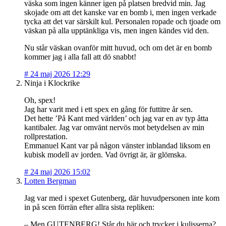
väska som ingen känner igen på platsen bredvid min. Jag
skojade om att det kanske var en bomb i, men ingen verkade
tycka att det var särskilt kul. Personalen ropade och tjoade om
väskan på alla upptänkliga vis, men ingen kändes vid den.
Nu står väskan ovanför mitt huvud, och om det är en bomb
kommer jag i alla fall att dö snabbt!
#
24 maj 2026 12:29
Ninja i Klockrike
Oh, spex!
Jag har varit med i ett spex en gång för futtitre år sen.
Det hette ’På Kant med världen’ och jag var en av typ åtta
kantibaler. Jag var omvänt nervös mot betydelsen av min
rollprestation.
Emmanuel Kant var på någon vänster inblandad liksom en
kubisk modell av jorden. Vad övrigt är, är glömska.
#
24 maj 2026 15:02
Lotten Bergman
Jag var med i spexet Gutenberg, där huvudpersonen inte kom
in på scen förrän efter allra sista repliken:
– Men GUTENBERG! Står du här och trycker i kulisserna?