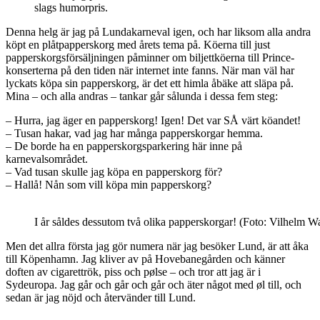
slags humorpris.
Denna helg är jag på Lundakarneval igen, och har liksom alla andra
köpt en plåtpapperskorg med årets tema på. Köerna till just
papperskorgsförsäljningen påminner om biljettköerna till Prince-
konserterna på den tiden när internet inte fanns. När man väl har
lyckats köpa sin papperskorg, är det ett himla åbäke att släpa på.
Mina – och alla andras – tankar går sålunda i dessa fem steg:
– Hurra, jag äger en papperskorg! Igen! Det var SÅ värt köandet!
– Tusan hakar, vad jag har många papperskorgar hemma.
– De borde ha en papperskorgsparkering här inne på
karnevalsområdet.
– Vad tusan skulle jag köpa en papperskorg för?
– Hallå! Nån som vill köpa min papperskorg?
I år såldes dessutom två olika papperskorgar! (Foto: Vilhelm W
Men det allra första jag gör numera när jag besöker Lund, är att åka
till Köpenhamn. Jag kliver av på Hovebanegården och känner
doften av cigarettrök, piss och pølse – och tror att jag är i
Sydeuropa. Jag går och går och går och äter något med øl till, och
sedan är jag nöjd och återvänder till Lund.