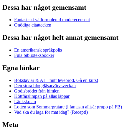
Dessa har något gemensamt
Fantastiskt välformulerad moderecensent
Onödiga citattecken
Dessa har något helt annat gemensamt
En amerikansk språkpolis
Fula biblioteksböcker
Egna länkar
Bokstävlar & AI – mitt levebröd. Gå en kurs!
Den stora bloggläsarvärvsveckan
Godisbrödet från himlen
Köttfärslimpan på allas läppar
Länkskolan
Lotten som Sommarpratare (i fantasin alltså: grupp på FB)
Vad ska du laga för mat idag? (Recept!)
Meta