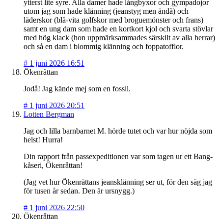
ytterst lite syre. Alla damer hade långbyxor och gympadojor
utom jag som hade klänning (jeanstyg men ändå) och
läderskor (blå-vita golfskor med broguemönster och frans)
samt en ung dam som hade en kortkort kjol och svarta stövlar
med hög klack (hon uppmärksammades särskilt av alla herrar)
och så en dam i blommig klänning och foppatofflor.
#
1 juni 2026 16:51
Ökenråttan
Jodå! Jag kände mej som en fossil.
#
1 juni 2026 20:51
Lotten Bergman
Jag och lilla barnbarnet M. hörde tutet och var hur nöjda som
helst! Hurra!
Din rapport från passexpeditionen var som tagen ur ett Bang-
kåseri, Ökenråttan!
(Jag vet hur Ökenråttans jeansklänning ser ut, för den såg jag
för tusen år sedan. Den är ursnygg.)
#
1 juni 2026 22:50
Ökenråttan