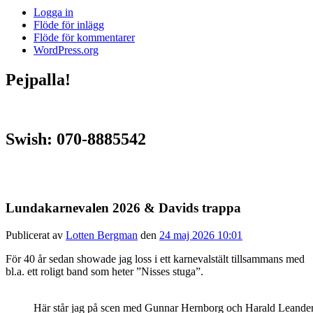
Logga in
Flöde för inlägg
Flöde för kommentarer
WordPress.org
Pejpalla!
Swish: 070-8885542
Lundakarnevalen 2026 & Davids trappa
Publicerat av
Lotten Bergman
den
24 maj 2026 10:01
För 40 år sedan showade jag loss i ett karnevalstält tillsammans med
bl.a. ett roligt band som heter ”Nisses stuga”.
Här står jag på scen med Gunnar Hernborg och Harald Leander 19