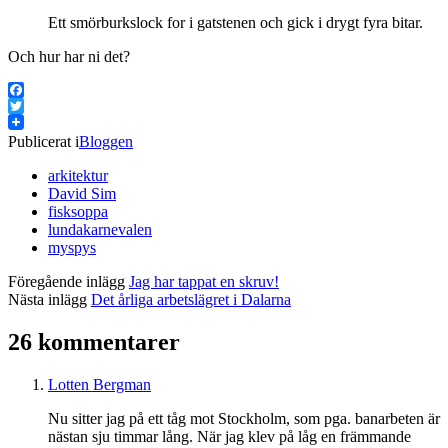
Ett smörburkslock for i gatstenen och gick i drygt fyra bitar.
Och hur har ni det?
Facebook
Twitter
Publicerat i
Bloggen
arkitektur
David Sim
fisksoppa
lundakarnevalen
myspys
Föregående inlägg
Jag har tappat en skruv!
Nästa inlägg
Det årliga arbetslägret i Dalarna
26 kommentarer
Lotten Bergman
Nu sitter jag på ett tåg mot Stockholm, som pga. banarbeten är
nästan sju timmar lång. När jag klev på låg en främmande