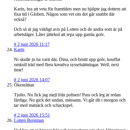
Karin, bra att veta för framtiden men nu hjälpte jag dottern att
fixa tid i Globen. Någon som vet om det går snabbt där
också?
Och så är jag väldigt avis på Lotten och de andra som är på
arbetsläger. Låter jättekul att repa upp gamla golv.
#
2 juni 2026 11:17
Karin
Ni skulle ju ha varit där, Dina, och brutit upp golv, knuffat
omkull träd med flera kreativa sysselsättningar. Well, next
time!
#
2 juni 2026 14:07
Ökenråttan
Tjoho. Nu fick jag mejl från polisen! Pass och leg är redan
färdiga. Nu gick det undan, minsann. Vi går dit i morgon och
tar med matsäck och schackspel.
#
2 juni 2026 15:51
Lotten Bergman