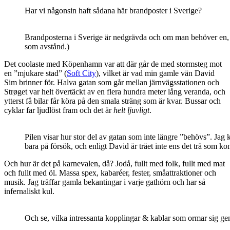
Har vi någonsin haft sådana här brandposter i Sverige?
Brandposterna i Sverige är nedgrävda och om man behöver en, ska
som avstånd.)
Det coolaste med Köpenhamn var att där går de med stormsteg mot
en ”mjukare stad” (
Soft City
), vilket är vad min gamle vän David
Sim brinner för. Halva gatan som går mellan järnvägsstationen och
Strøget var helt övertäckt av en flera hundra meter lång veranda, och
ytterst få bilar får köra på den smala sträng som är kvar. Bussar och
cyklar far ljudlöst fram och det är
helt ljuvligt
.
Pilen visar hur stor del av gatan som inte längre ”behövs”. Jag k
bara på försök, och enligt David är träet inte ens det trä som 
Och hur är det på karnevalen, då? Jodå, fullt med folk, fullt med mat
och fullt med öl. Massa spex, kabaréer, fester, småattraktioner och
musik. Jag träffar gamla bekantingar i varje gathörn och har så
infernaliskt kul.
Och se, vilka intressanta kopplingar & kablar som ormar sig g