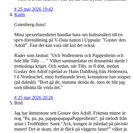
#
25 maj 2026 19:42
Karin
Gutenberg-fniss!
Mina spexerfarenheter handlar bara om kulissmåleri till en
spex-föreställning på V-Dala nation i Uppsala: ”Gustav den
Adolf”. Fast det kan vara rätt kul det också.
Rader som fastnat: ”Och Wallenstein och Pappenheim och
fule lille Tilly … ” Vilket sammanfattar ett dramatiskt skede i
trettioåriga kriget. Och sedan, när Tilly, m fl dött, medan
Gustav den Adolf (spelad av Hans Dahlborg från Hedemora,
f d Nordeachef, mm) fortfarande lever, konstaterar han sorgset
(på dalmål): ”Bort gå de, stumma skrida de, men de blir jag
som tillrätta får vrida det.”
#
25 maj 2026 20:26
Brid
Jag har åtminstone sett Gustav den Adolf. Främsta minne är
nog ”Pa, pa, pa, papapapapapaPappenheim”, på melodi från
arian i Trollflöjten. Samt ”Ack, kungen är mördad på påviskt
maner! Det är skam, det är fläck på väggens faner!” vilket ju