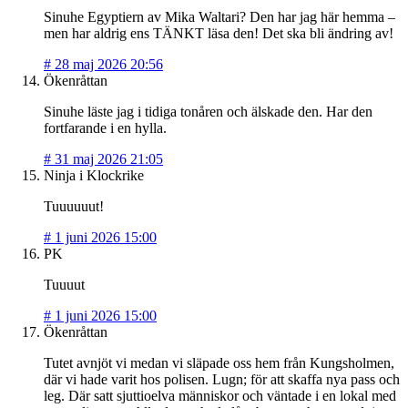
Sinuhe Egyptiern av Mika Waltari? Den har jag här hemma –
men har aldrig ens TÄNKT läsa den! Det ska bli ändring av!
#
28 maj 2026 20:56
Ökenråttan
Sinuhe läste jag i tidiga tonåren och älskade den. Har den
fortfarande i en hylla.
#
31 maj 2026 21:05
Ninja i Klockrike
Tuuuuuut!
#
1 juni 2026 15:00
PK
Tuuuut
#
1 juni 2026 15:00
Ökenråttan
Tutet avnjöt vi medan vi släpade oss hem från Kungsholmen,
där vi hade varit hos polisen. Lugn; för att skaffa nya pass och
leg. Där satt sjuttioelva människor och väntade i en lokal med