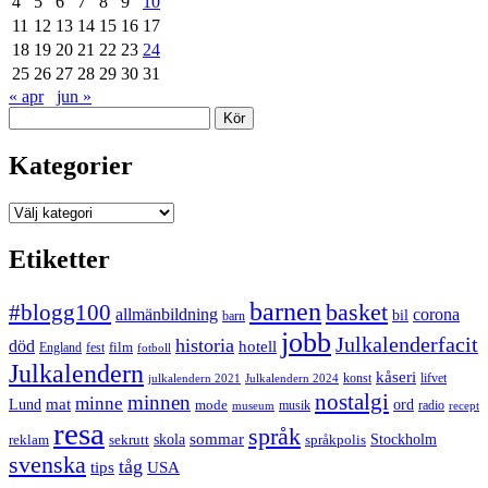
4
5
6
7
8
9
10
11
12
13
14
15
16
17
18
19
20
21
22
23
24
25
26
27
28
29
30
31
« apr
jun »
Sök
Kategorier
Kategorier
Etiketter
barnen
#blogg100
basket
allmänbildning
corona
bil
barn
jobb
Julkalenderfacit
historia
död
hotell
England
fest
film
fotboll
Julkalendern
kåseri
julkalendern 2021
Julkalendern 2024
konst
lifvet
nostalgi
minnen
minne
mat
Lund
mode
ord
musik
radio
museum
recept
resa
språk
sommar
reklam
sekrutt
skola
språkpolis
Stockholm
svenska
tåg
USA
tips