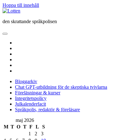
Hoppa till innehåll
Lotten
den skrattande språkpolisen
öppna
primär
twitter
meny
facebook
instagram
linkedin
rss
e-
post
Bloggarkiv
Chat GPT-utbildning för de skeptiska tvivlarna
Föreläsningar & kurser
Integritetspolicy
Julkalenderfacit
Språkpolis, redaktör & föreläsare
Sidopanel
maj 2026
M
T
O
T
F
L
S
1
2
3