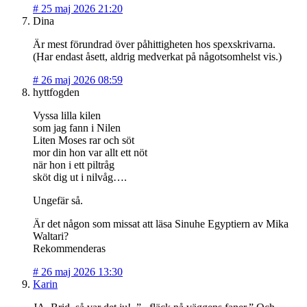
#
25 maj 2026 21:20
Dina
Är mest förundrad över påhittigheten hos spexskrivarna.
(Har endast åsett, aldrig medverkat på någotsomhelst vis.)
#
26 maj 2026 08:59
hyttfogden
Vyssa lilla kilen
som jag fann i Nilen
Liten Moses rar och söt
mor din hon var allt ett nöt
när hon i ett piltråg
sköt dig ut i nilvåg….
Ungefär så.
Är det någon som missat att läsa Sinuhe Egyptiern av Mika
Waltari?
Rekommenderas
#
26 maj 2026 13:30
Karin