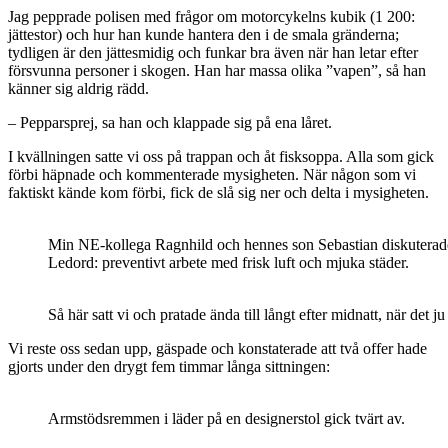
Jag pepprade polisen med frågor om motorcykelns kubik (1 200:
jättestor) och hur han kunde hantera den i de smala gränderna;
tydligen är den jättesmidig och funkar bra även när han letar efter
försvunna personer i skogen. Han har massa olika ”vapen”, så han
känner sig aldrig rädd.
– Pepparsprej, sa han och klappade sig på ena låret.
I kvällningen satte vi oss på trappan och åt fisksoppa. Alla som gick
förbi häpnade och kommenterade mysigheten. När någon som vi
faktiskt kände kom förbi, fick de slå sig ner och delta i mysigheten.
Min NE-kollega Ragnhild och hennes son Sebastian diskuterade ar
Ledord: preventivt arbete med frisk luft och mjuka städer.
Så här satt vi och pratade ända till långt efter midnatt, när det 
Vi reste oss sedan upp, gäspade och konstaterade att två offer hade
gjorts under den drygt fem timmar långa sittningen:
Armstödsremmen i läder på en designerstol gick tvärt av.