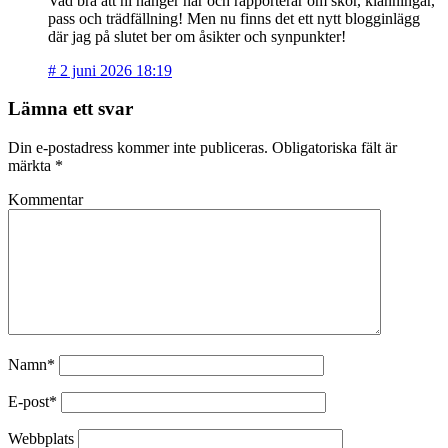
Vad bra att ni hänger här och rapporterar om skor, klänningar,
pass och trädfällning! Men nu finns det ett nytt blogginlägg
där jag på slutet ber om åsikter och synpunkter!
#
2 juni 2026 18:19
Lämna ett svar
Din e-postadress kommer inte publiceras.
Obligatoriska fält är
märkta
*
Kommentar
Namn*
E-post*
Webbplats