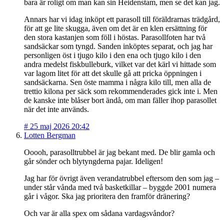
bara är roligt om man kan sin Heidenstam, men se det kan jag.
Annars har vi idag inköpt ett parasoll till föräldrarnas trädgård,
för att ge lite skugga, även om det är en klen ersättning för
den stora kastanjen som föll i höstas. Parasollfoten har två
sandsäckar som tyngd. Sanden inköptes separat, och jag har
personligen öst i tjugo kilo i den ena och tjugo kilo i den
andra medelst fiskbulleburk, vilket var det kärl vi hittade som
var lagom litet för att det skulle gå att pricka öppningen i
sandsäckarna. Sen öste mamma i några kilo till, men alla de
trettio kilona per säck som rekommenderades gick inte i. Men
de kanske inte blåser bort ändå, om man fäller ihop parasollet
när det inte används.
#
25 maj 2026 20:42
Lotten Bergman
Ooooh, parasolltrubbel är jag bekant med. De blir gamla och
går sönder och blytyngderna pajar. Ideligen!
Jag har för övrigt även verandatrubbel eftersom den som jag –
under står vånda med två basketkillar – byggde 2001 numera
går i vågor. Ska jag prioritera den framför dränering?
Och var är alla spex om sådana vardagsvåndor?