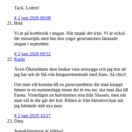
Tack, Lotten!
#
2 juni 2026 09:08
Brid
Vi är på kortbesök i stugan. Här tutade det icke. Vi är också
lite missnöjda med hur den yngre generationen lämnade
stugan i september.
#
2 juni 2026 09:52
Karin
Även Ökenråttans skor brukar vara ursnygga och jag tror att
jag har sett de blå-vita broguemönstrade med frans. Så chict!
Om man vill komma till en passexpedition där man knappt
hinner ta en nummerlapp innan det är ens tur, ska man åka till
Farsta. Visserligen en halvtimmes resa från Slussen, men när
man väl är där går det fort. Bilden är från häromveckan när
jag hämtade mitt nya pass.
#
2 juni 2026 10:27
Dina
Jeansklänningar är tidlösa!