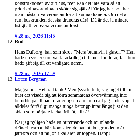
konstruktionen av ditt hus, men kan det inte vara så att
prioriteringsordningen sköter sig själv? Där jag har bott har
man måstat riva verandan för att kunna dränera. Om det är
runt husgrunden det ska dräneras dårå. Då är det ju mindre
listigt att renovera verandan först.
#
28 maj 2026 11:45
Brid
Hans Dalborg, han som skrev ”Mera brännvin i glasen”? Han
hade en syster som var lärarkollega till mina föräldrar, fast hon
hade gift sig till ett vanligare namn.
#
28 maj 2026 17:58
Lotten Bergman
Magganini: Helt rätt tänkt! Men (ssschhhhh, säg inget till mitt
hus) det visade sig att förra sommarens översvämning inte
berodde på allmänt dräneringsdax, utan på att jag hade staplat
alldeles förfärligt många tunga betongplintar längs just den
sidan som började läcka. Mittåt, alltså!
När jag nyligen hade en hummande och mumlande
dräneringsman här, konstaterade han att husgrunden mår
jättebra och att miljön i källaren är toppen. Häpp!