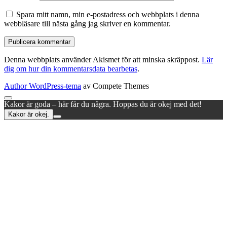
Spara mitt namn, min e-postadress och webbplats i denna
webbläsare till nästa gång jag skriver en kommentar.
Denna webbplats använder Akismet för att minska skräppost.
Lär
dig om hur din kommentarsdata bearbetas
.
Author WordPress-tema
av Compete Themes
Rulla
Kakor är goda – här får du några. Hoppas du är okej med det!
till
Kakor är okej.
toppen