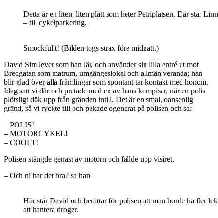
Detta är en liten, liten plätt som heter Petriplatsen. Där står 
– till cykelparkering.
Smockfullt! (Bilden togs strax före midnatt.)
David Sim lever som han lär, och använder sin lilla entré ut mot
Bredgatan som matrum, umgängeslokal och allmän veranda; han
blir glad över alla främlingar som spontant tar kontakt med honom.
Idag satt vi där och pratade med en av hans kompisar, när en polis
plötsligt dök upp från gränden intill. Det är en smal, oansenlig
gränd, så vi ryckte till och pekade ogenerat på polisen och sa:
– POLIS!
– MOTORCYKEL!
– COOLT!
Polisen stängde genast av motorn och fällde upp visiret.
– Och ni har det bra? sa han.
Här står David och berättar för polisen att man borde ha fler lek
att hantera droger.