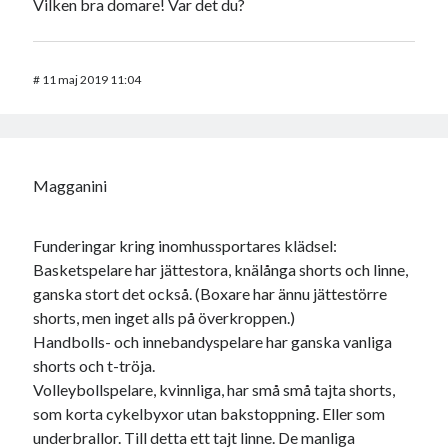
Vilken bra domare! Var det du?
#
11 maj 2019 11:04
Magganini
Funderingar kring inomhussportares klädsel:
Basketspelare har jättestora, knälånga shorts och linne,
ganska stort det också. (Boxare har ännu jättestörre
shorts, men inget alls på överkroppen.)
Handbolls- och innebandyspelare har ganska vanliga
shorts och t-tröja.
Volleybollspelare, kvinnliga, har små små tajta shorts,
som korta cykelbyxor utan bakstoppning. Eller som
underbrallor. Till detta ett tajt linne. De manliga