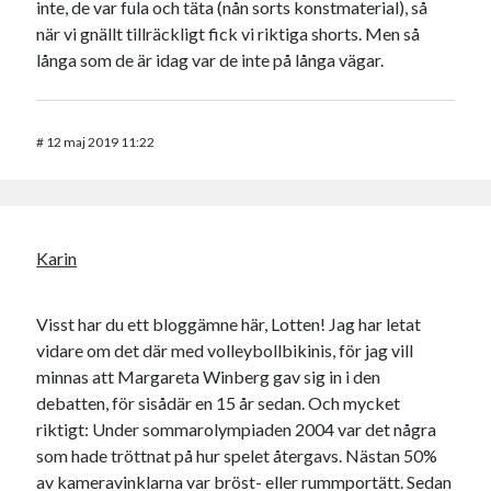
inte, de var fula och täta (nån sorts konstmaterial), så
när vi gnällt tillräckligt fick vi riktiga shorts. Men så
långa som de är idag var de inte på långa vägar.
#
12 maj 2019 11:22
Karin
Visst har du ett bloggämne här, Lotten! Jag har letat
vidare om det där med volleybollbikinis, för jag vill
minnas att Margareta Winberg gav sig in i den
debatten, för sisådär en 15 år sedan. Och mycket
riktigt: Under sommarolympiaden 2004 var det några
som hade tröttnat på hur spelet återgavs. Nästan 50%
av kameravinklarna var bröst- eller rummportätt. Sedan