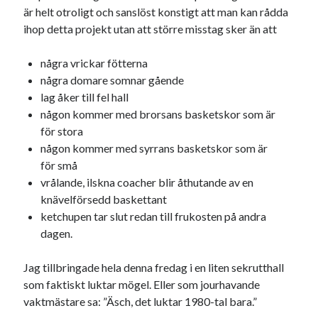
är helt otroligt och sanslöst konstigt att man kan rådda
20
21
22
23
24
25
26
ihop detta projekt utan att större misstag sker än att
27
28
29
30
31
några vrickar fötterna
« apr
jun »
några domare somnar gående
lag åker till fel hall
någon kommer med brorsans basketskor som är
Sök
för stora
någon kommer med syrrans basketskor som är
för små
vrålande, ilskna coacher blir åthutande av en
knävelförsedd baskettant
Kategorier
ketchupen tar slut redan till frukosten på andra
dagen.
Kategorier
Jag tillbringade hela denna fredag i en liten sekrutthall
som faktiskt luktar mögel. Eller som jourhavande
vaktmästare sa: ”Äsch, det luktar 1980-tal bara.”
Etiketter