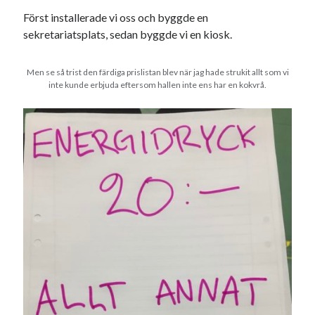
#blogg100
allmänbildning
barn
Först installerade vi oss och byggde en
sekretariatsplats, sedan byggde vi en kiosk.
barnen
basket
corona
bil
död
film
England
fest
fotboll
Men se så trist den färdiga prislistan blev när jag hade strukit allt som vi
inte kunde erbjuda eftersom hallen inte ens har en kokvrå.
jobb
historia
hotell
Julkalendern
Julkalenderfacit
julkalendern 2021
Julkalendern 2024
konst
minne
kåseri
mat
Lund
lifvet
minnen
mode
musik
museum
nostalgi
ord
radio
recept
resa
skola
reklam
sekrutt
språk
sommar
språkpolis
svenska
tåg
tips
Stockholm