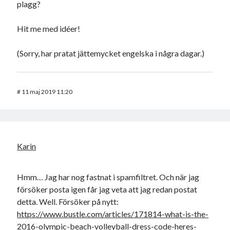
plagg?
Hit me med idéer!
(Sorry, har pratat jättemycket engelska i några dagar.)
#
11 maj 2019 11:20
Karin
Hmm… Jag har nog fastnat i spamfiltret. Och när jag
försöker posta igen får jag veta att jag redan postat
detta. Well. Försöker på nytt:
https://www.bustle.com/articles/171814-what-is-the-
2016-olympic-beach-volleyball-dress-code-heres-