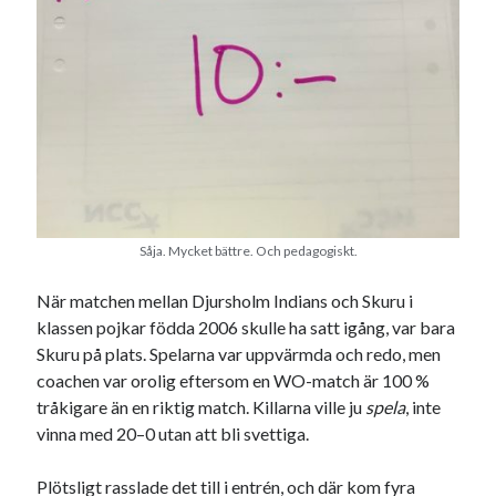
USA
Dessa har något gemensamt
Fantastiskt välformulerad moderecensent
Onödiga citattecken
Såja. Mycket bättre. Och pedagogiskt.
Dessa har något helt annat gemensamt
När matchen mellan Djursholm Indians och Skuru i
En amerikansk språkpolis
klassen pojkar födda 2006 skulle ha satt igång, v
ar bara
Fula biblioteksböcker
Skuru på plats. Spelarna var uppvärmda och redo, men
coachen var orolig eftersom en WO-match är 100 %
tråkigare än en riktig match. Killarna ville ju
spela
, inte
Egna länkar
vinna med 20–0 utan att bli svettiga.
Bokstävlar & AI – mitt levebröd. Gå en kurs!
Den stora bloggläsarvärvsveckan
Plötsligt rasslade det till i entrén, och där kom fyra