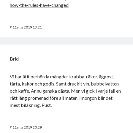
how-the-rules-have-changed
#
11 maj 2019 13:21
Brid
Vi har ätit oerhörda mängder krabba, räkor, äggost,
tårta, kakor och godis. Samt druckit vin, bubbelvatten
och kaffe. Är nu ganska dästa. Men vi gick i varje fall en
rätt lång promenad före all maten. Imorgon blir det
mest bilåkning. Pust.
#
11 maj 2019 20:29