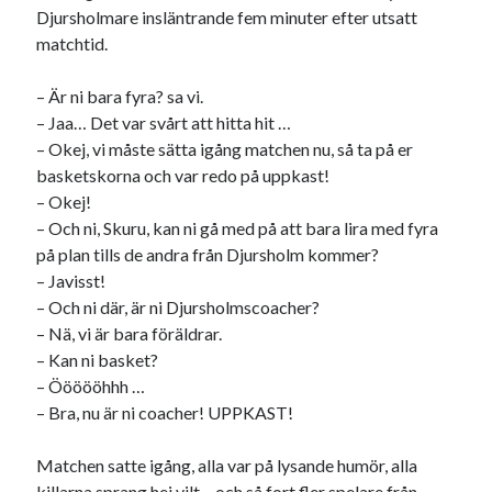
Godisbrödet från himlen
Djursholmare insläntrande fem minuter efter utsatt
Köttfärslimpan på allas läppar
matchtid.
Länkskolan
Lotten som Sommarpratare (i fantasin alltså: grupp på FB)
– Är ni bara fyra? sa vi.
Vad ska du laga för mat idag? (Recept!)
– Jaa… Det var svårt att hitta hit …
– Okej, vi måste sätta igång matchen nu, så ta på er
basketskorna och var redo på uppkast!
Meta
– Okej!
– Och ni, Skuru, kan ni gå med på att bara lira med fyra
Logga in
på plan tills de andra från Djursholm kommer?
Flöde för inlägg
– Javisst!
Flöde för kommentarer
– Och ni där, är ni Djursholmscoacher?
WordPress.org
– Nä, vi är bara föräldrar.
– Kan ni basket?
– Öööööhhh …
– Bra, nu är ni coacher! UPPKAST!
Pejpalla!
Matchen satte igång, alla var på lysande humör, alla
killarna sprang hej vilt – och så fort fler spelare från