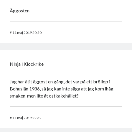
Äggosten:
#
11 maj 2019 20:50
Ninja i Klockrike
Jag har ätit äggost en gång, det var på ett bröllop i
Bohuslän 1986, så jag kan inte säga att jag kom ihåg
smaken, men lite åt ostkakehållet?
#
11 maj 2019 22:32