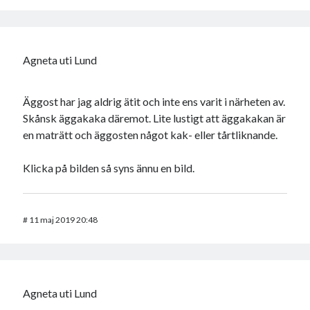
Agneta uti Lund
Äggost har jag aldrig ätit och inte ens varit i närheten av.
Skånsk äggakaka däremot. Lite lustigt att äggakakan är
en maträtt och äggosten något kak- eller tårtliknande.
Klicka på bilden så syns ännu en bild.
#
11 maj 2019 20:48
Agneta uti Lund