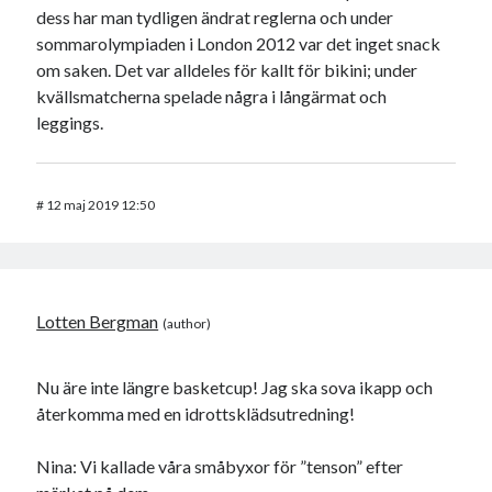
dess har man tydligen ändrat reglerna och under
sommarolympiaden i London 2012 var det inget snack
om saken. Det var alldeles för kallt för bikini; under
kvällsmatcherna spelade några i långärmat och
leggings.
#
12 maj 2019 12:50
Lotten Bergman
Nu äre inte längre basketcup! Jag ska sova ikapp och
återkomma med en idrottsklädsutredning!
Nina: Vi kallade våra småbyxor för ”tenson” efter