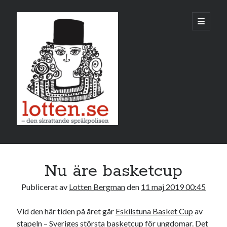
Lotten
öppna
primär
meny
Sidopanel
maj 2019
Nu äre basketcup
M
T
O
T
F
L
S
Publicerat av
Lotten Bergman
den
11 maj 2019 00:45
1
2
3
4
5
6
7
8
9
10
11
12
Vid den här tiden på året går
Eskilstuna Basket Cup
av
stapeln – Sveriges största basketcup för ungdomar. Det
13
14
15
16
17
18
19