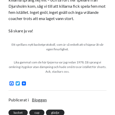
Djursholm kom, såg vi till att killarna fick spela fem mot
fem istället. Inget gnöl, inget gnäll och inga vrålande
coacher trots att ena laget vann stort.
Swish: 070-8885542
Så skare ju va!
Ett sprillans nytt basketprotokoll, som är så enkelt att vi häpnar åt vår
egen finurlighet.
Lika gammal som de här tjejerna var jag redan 1978. Då sprang vi
omkring i tygskor utan dämpning och hade små trosor istället för shorts.
Ack, stackars oss.
F
T
a
w
c
i
e
t
b
t
Publicerat i
Bloggen
o
e
o
r
k
basket
cup
glädje