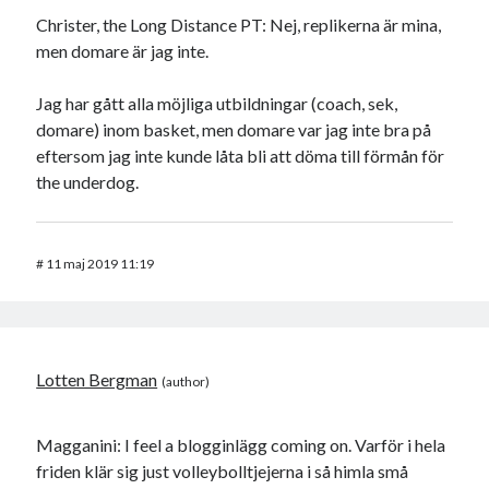
Christer, the Long Distance PT: Nej, replikerna är mina,
men domare är jag inte.
Jag har gått alla möjliga utbildningar (coach, sek,
domare) inom basket, men domare var jag inte bra på
eftersom jag inte kunde låta bli att döma till förmån för
the underdog.
#
11 maj 2019 11:19
Lotten Bergman
Magganini: I feel a blogginlägg coming on. Varför i hela
friden klär sig just volleybolltjejerna i så himla små