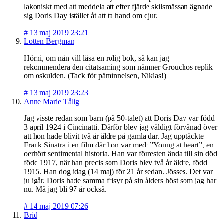
lakoniskt med att meddela att efter fjärde skilsmässan ägnade
sig Doris Day istället åt att ta hand om djur.
#
13 maj 2019 23:21
Lotten Bergman
Hörni, om nån vill läsa en rolig bok, så kan jag
rekommendera den citatsaming som nämner Grouchos replik
om oskulden. (Tack för påminnelsen, Niklas!)
#
13 maj 2019 23:23
Anne Marie Tålig
Jag visste redan som barn (på 50-talet) att Doris Day var född
3 april 1924 i Cincinatti. Därför blev jag väldigt förvånad över
att hon hade blivit två år äldre på gamla dar. Jag upptäckte
Frank Sinatra i en film där hon var med: ”Young at heart”, en
oerhört sentimental historia. Han var förresten ända till sin död
född 1917, när han precis som Doris blev två år äldre, född
1915. Han dog idag (14 maj) för 21 år sedan. Jösses. Det var
ju igår. Doris hade samma frisyr på sin ålders höst som jag har
nu. Må jag bli 97 år också.
#
14 maj 2019 07:26
Brid