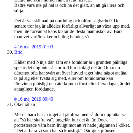
Bättre vara ute på hal is och ha det glatt, än att gå i lera och
sörja.
Det är väl skillnad på oordning och oförutsägbarhet? Det
senare tror jag är alldeles förfärligt allvarligt att växa upp med,
men lite förväntat kaos klarar de flesta människor av. Bara
man vet varför saker och ting händer, så.
#
16 maj 2019 01:03
Brid
Håller med Ninja där. Om ens föräldrar är i grunden pålitliga
spelar det nog inte så stor roll hur stökigt det är. Om man
däremot ofta har svårt att över huvud taget hitta något att äta,
ta på sig eller tvätta sig med, eller om föräldrarna kan
försvinna plötsligt och återkomma först efter flera dagar, är det
antagligen förödande.
#
16 maj 2019 09:40
Ökenråttan
Men – barn har ju inget att jämföra med så dom uppfattar väl
att ”så här ska’re va”, ungefär, hur det än är. Dock
protesterade våra barn livligt mot att vi hade julgranen i köket.
”Det är bara vi som har så konstigt.” Där gick gränsen.