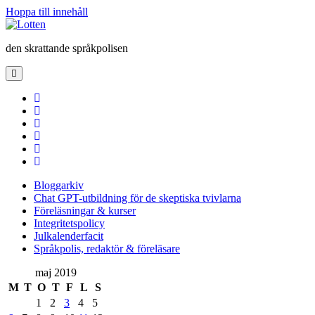
Hoppa till innehåll
Lotten
den skrattande språkpolisen
öppna
primär
meny
twitter
facebook
instagram
linkedin
rss
e-
post
Bloggarkiv
Chat GPT-utbildning för de skeptiska tvivlarna
Föreläsningar & kurser
Integritetspolicy
Julkalenderfacit
Språkpolis, redaktör & föreläsare
Sidopanel
maj 2019
M
T
O
T
F
L
S
1
2
3
4
5