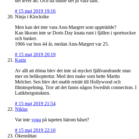
det lever än. Och då måste det ju vara sant.
#
15 maj 2019 19:16
Ninja i Klockrike
Men kan det inte vara Ann-Margret som uppträdde?
Kan liksom inte se Doris Day knata runt i fjällen i sportsockor
och basker.
1966 var hon 44 år, medan Ann-Margret var 25.
#
15 maj 2019 20:19
Karin
Av allt att döma blev det inte så mycket fjällvandrande utan
mer en helikoptertur. Med den make som hette Martin
Melcher. Sen blev det snabb reträtt till Hollywood och
filminspelning. Tror att det fanns någon Swedish connection. I
Latikbergstrakten.
#
15 maj 2019 21:54
Niklas
Var inte
yoga
på tapeten härom båset?
#
15 maj 2019 22:10
Ökenråttan