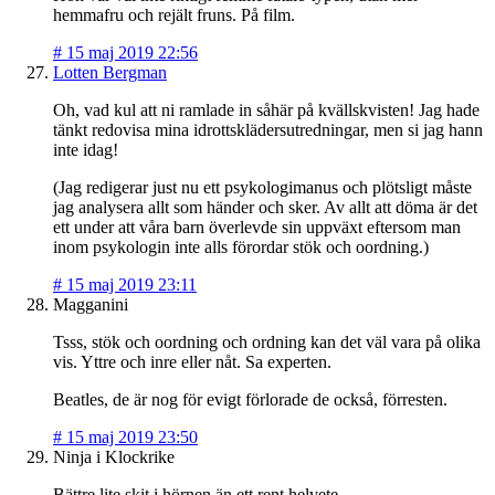
hemmafru och rejält fruns. På film.
#
15 maj 2019 22:56
Lotten Bergman
Oh, vad kul att ni ramlade in såhär på kvällskvisten! Jag hade
tänkt redovisa mina idrottsklädersutredningar, men si jag hann
inte idag!
(Jag redigerar just nu ett psykologimanus och plötsligt måste
jag analysera allt som händer och sker. Av allt att döma är det
ett under att våra barn överlevde sin uppväxt eftersom man
inom psykologin inte alls förordar stök och oordning.)
#
15 maj 2019 23:11
Magganini
Tsss, stök och oordning och ordning kan det väl vara på olika
vis. Yttre och inre eller nåt. Sa experten.
Beatles, de är nog för evigt förlorade de också, förresten.
#
15 maj 2019 23:50
Ninja i Klockrike
Bättre lite skit i hörnen än ett rent helvete.