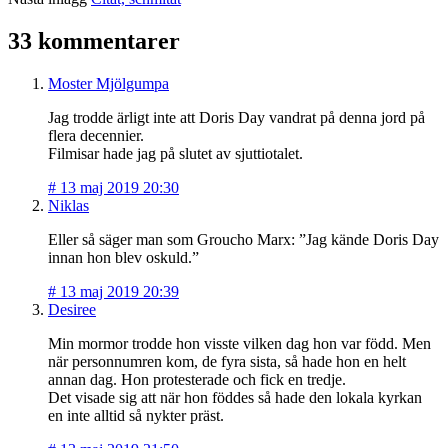
33 kommentarer
Moster Mjölgumpa
Jag trodde ärligt inte att Doris Day vandrat på denna jord på
flera decennier.
Filmisar hade jag på slutet av sjuttiotalet.
#
13 maj 2019 20:30
Niklas
Eller så säger man som Groucho Marx: ”Jag kände Doris Day
innan hon blev oskuld.”
#
13 maj 2019 20:39
Desiree
Min mormor trodde hon visste vilken dag hon var född. Men
när personnumren kom, de fyra sista, så hade hon en helt
annan dag. Hon protesterade och fick en tredje.
Det visade sig att när hon föddes så hade den lokala kyrkan
en inte alltid så nykter präst.