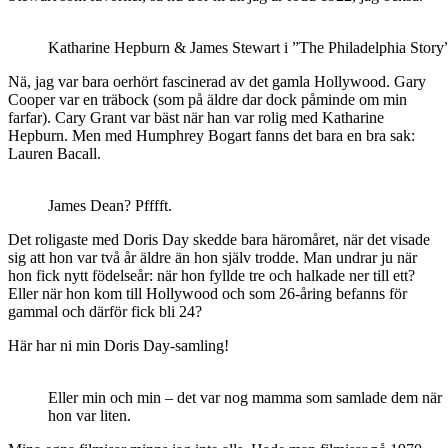
Katharine Hepburn & James Stewart i ”The Philadelphia Story
Nä, jag var bara oerhört fascinerad av det gamla Hollywood. Gary
Cooper var en träbock (som på äldre dar dock påminde om min
farfar). Cary Grant var bäst när han var rolig med Katharine
Hepburn. Men med Humphrey Bogart fanns det bara en bra sak:
Lauren Bacall.
James Dean? Pfffft.
Det roligaste med Doris Day skedde bara häromåret, när det visade
sig att hon var två år äldre än hon själv trodde. Man undrar ju när
hon fick nytt födelseår: när hon fyllde tre och halkade ner till ett?
Eller när hon kom till Hollywood och som 26-åring befanns för
gammal och därför fick bli 24?
Här har ni min Doris Day-samling!
Eller min och min – det var nog mamma som samlade dem när
hon var liten.