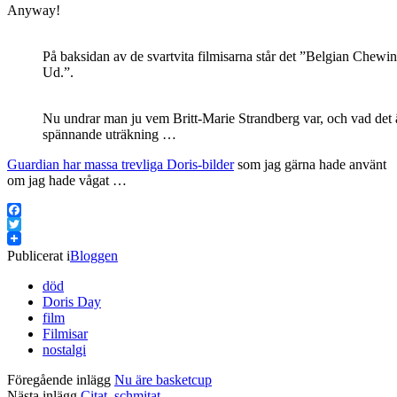
Anyway!
På baksidan av de svartvita filmisarna står det ”Belgian Chew
Ud.”.
Nu undrar man ju vem Britt-Marie Strandberg var, och vad det ä
spännande uträkning …
Guardian har massa trevliga Doris-bilder
som jag gärna hade använt
om jag hade vågat …
Facebook
Twitter
Publicerat i
Bloggen
död
Doris Day
film
Filmisar
nostalgi
Föregående inlägg
Nu äre basketcup
Nästa inlägg
Citat, schmitat