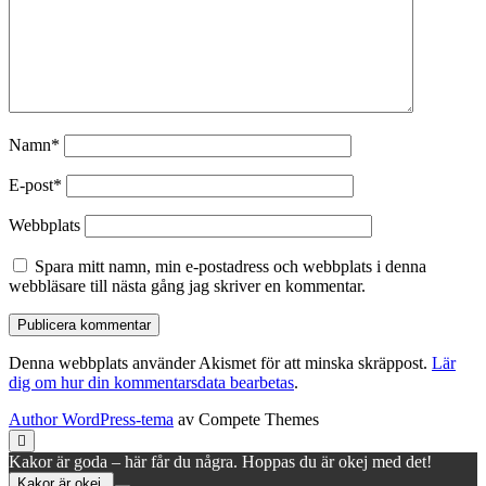
Namn*
E-post*
Webbplats
Spara mitt namn, min e-postadress och webbplats i denna
webbläsare till nästa gång jag skriver en kommentar.
Denna webbplats använder Akismet för att minska skräppost.
Lär
dig om hur din kommentarsdata bearbetas
.
Author WordPress-tema
av Compete Themes
Rulla
till
Kakor är goda – här får du några. Hoppas du är okej med det!
toppen
Kakor är okej.