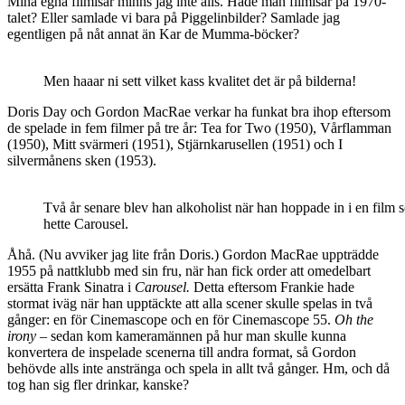
Mina egna filmisar minns jag inte alls. Hade man filmisar på 1970-
talet? Eller samlade vi bara på Piggelinbilder? Samlade jag
egentligen på nåt annat än Kar de Mumma-böcker?
Men haaar ni sett vilket kass kvalitet det är på bilderna!
Doris Day och Gordon MacRae verkar ha funkat bra ihop eftersom
de spelade in fem filmer på tre år: Tea for Two (1950), Vårflamman
(1950), Mitt svärmeri (1951), Stjärnkarusellen (1951) och I
silvermånens sken (1953).
Två år senare blev han alkoholist när han hoppade in i en film 
hette Carousel.
Åhå. (Nu avviker jag lite från Doris.) Gordon MacRae uppträdde
1955 på nattklubb med sin fru, när han fick order att omedelbart
ersätta Frank Sinatra i
Carousel.
Detta eftersom Frankie hade
stormat iväg när han upptäckte att alla scener skulle spelas in två
gånger: en för Cinemascope och en för Cinemascope 55.
Oh the
irony
– sedan kom kameramännen på hur man skulle kunna
konvertera de inspelade scenerna till andra format, så Gordon
behövde alls inte anstränga och spela in allt två gånger. Hm, och då
tog han sig fler drinkar, kanske?