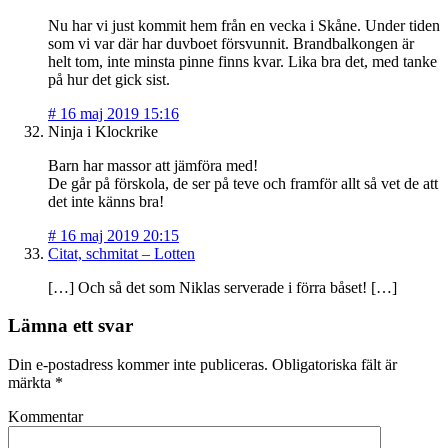
Nu har vi just kommit hem från en vecka i Skåne. Under tiden
som vi var där har duvboet försvunnit. Brandbalkongen är
helt tom, inte minsta pinne finns kvar. Lika bra det, med tanke
på hur det gick sist.
#
16 maj 2019 15:16
Ninja i Klockrike
Barn har massor att jämföra med!
De går på förskola, de ser på teve och framför allt så vet de att
det inte känns bra!
#
16 maj 2019 20:15
Citat, schmitat – Lotten
[…] Och så det som Niklas serverade i förra båset! […]
Lämna ett svar
Din e-postadress kommer inte publiceras.
Obligatoriska fält är
märkta
*
Kommentar