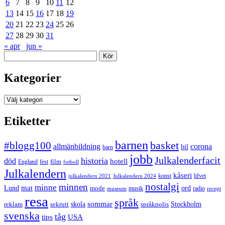
6
7
8
9
10
11
12
13
14
15
16
17
18
19
20
21
22
23
24
25
26
27
28
29
30
31
« apr
jun »
Sök
Kategorier
Kategorier
Etiketter
barnen
#blogg100
basket
allmänbildning
corona
bil
barn
jobb
Julkalenderfacit
historia
död
hotell
England
fest
film
fotboll
Julkalendern
kåseri
julkalendern 2021
Julkalendern 2024
konst
lifvet
nostalgi
minnen
minne
mat
Lund
mode
ord
musik
radio
museum
recept
resa
språk
sommar
reklam
sekrutt
skola
språkpolis
Stockholm
svenska
tåg
USA
tips