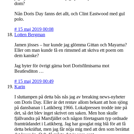
dom?
Nån Doris Day fanns det allt, och Clint Eastwood med gul
polo.
#
15 maj 2019 00:08
Lotten Bergman
Jamen jösses – hur kunde jag glömma Gittan och Mayarna?
Eller om man kunde få en rimsmed att skriva ett poem om
dem kanske?
Jag byter för övrigt gärna bort Dorisfilmisarna mot
Beatlesditon …
#
15 maj 2019 00:49
Karin
I sluttampen på detta bås nås jag av breaking news-nyheter
om Doris Day. Eller är det rentav allom bekant att hon sjöng
på dansbanan i Latikberg 1966. Lokalpressen trodde inte på
det, så det blev inget skrivet om saken. Men hon skulle
fjällvandra på Marsfjället och någon företagsam typ ordnade
framträdandet i Latikberg. Jag har googlat mig blå för att få
detta bekräftat, men jag får nöja mig med att den som berättat