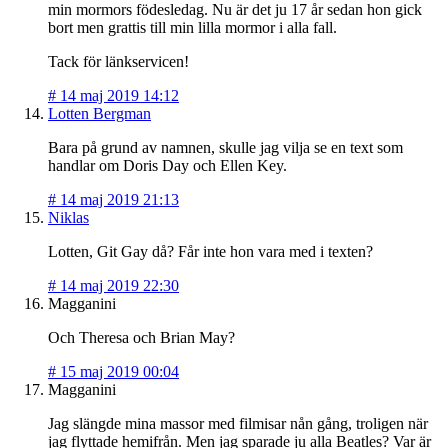
min mormors födesledag. Nu är det ju 17 år sedan hon gick
bort men grattis till min lilla mormor i alla fall.
Tack för länkservicen!
#
14 maj 2019 14:12
Lotten Bergman
Bara på grund av namnen, skulle jag vilja se en text som
handlar om Doris Day och Ellen Key.
#
14 maj 2019 21:13
Niklas
Lotten, Git Gay då? Får inte hon vara med i texten?
#
14 maj 2019 22:30
Magganini
Och Theresa och Brian May?
#
15 maj 2019 00:04
Magganini
Jag slängde mina massor med filmisar nån gång, troligen när
jag flyttade hemifrån. Men jag sparade ju alla Beatles? Var är