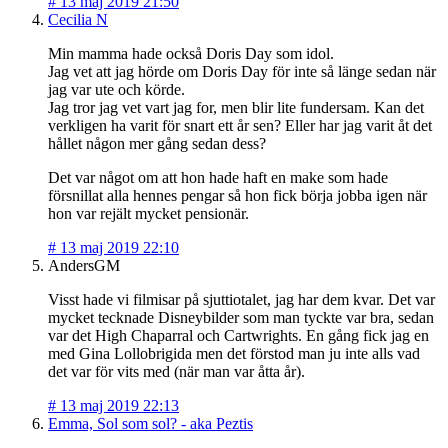
#
13 maj 2019 21:50
Cecilia N
Min mamma hade också Doris Day som idol.
Jag vet att jag hörde om Doris Day för inte så länge sedan när
jag var ute och körde.
Jag tror jag vet vart jag for, men blir lite fundersam. Kan det
verkligen ha varit för snart ett år sen? Eller har jag varit åt det
hållet någon mer gång sedan dess?
Det var något om att hon hade haft en make som hade
försnillat alla hennes pengar så hon fick börja jobba igen när
hon var rejält mycket pensionär.
#
13 maj 2019 22:10
AndersGM
Visst hade vi filmisar på sjuttiotalet, jag har dem kvar. Det var
mycket tecknade Disneybilder som man tyckte var bra, sedan
var det High Chaparral och Cartwrights. En gång fick jag en
med Gina Lollobrigida men det förstod man ju inte alls vad
det var för vits med (när man var åtta år).
#
13 maj 2019 22:13
Emma, Sol som sol? - aka Peztis