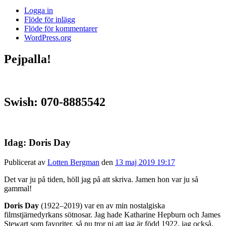
Logga in
Flöde för inlägg
Flöde för kommentarer
WordPress.org
Pejpalla!
Swish: 070-8885542
Idag: Doris Day
Publicerat av
Lotten Bergman
den
13 maj 2019 19:17
Det var ju på tiden, höll jag på att skriva. Jamen hon var ju så
gammal!
Doris Day
(1922–2019) var en av min nostalgiska
filmstjärnedyrkans sötnosar. Jag hade Katharine Hepburn och James
Stewart som favoriter, så nu tror ni att jag är född 1922, jag också.