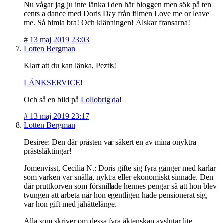
Nu vågar jag ju inte länka i den här bloggen men sök på ten
cents a dance med Doris Day från filmen Love me or leave
me. Så himla bra! Och klänningen! Älskar fransarna!
#
13 maj 2019 23:03
Lotten Bergman
Klart att du kan länka, Peztis!
LÄNKSERVICE
!
Och så en bild på
Lollobrigida
!
#
13 maj 2019 23:17
Lotten Bergman
Desiree: Den där prästen var säkert en av mina onyktra
prästsläktingar!
Jomenvisst, Cecilia N.: Doris gifte sig fyra gånger med karlar
som varken var snälla, nyktra eller ekonomiskt sinnade. Den
där pruttkorven som försnillade hennes pengar så att hon blev
tvungen att arbeta när hon egentligen hade pensionerat sig,
var hon gift med jähättelänge.
Alla som skriver om dessa fyra äktenskap avslutar lite