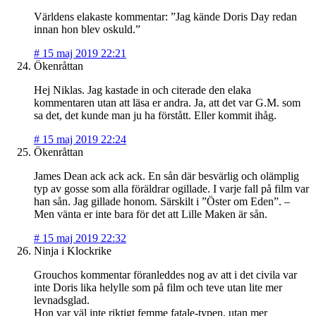
Världens elakaste kommentar: ”Jag kände Doris Day redan
innan hon blev oskuld.”
#
15 maj 2019 22:21
Ökenråttan
Hej Niklas. Jag kastade in och citerade den elaka
kommentaren utan att läsa er andra. Ja, att det var G.M. som
sa det, det kunde man ju ha förstått. Eller kommit ihåg.
#
15 maj 2019 22:24
Ökenråttan
James Dean ack ack ack. En sån där besvärlig och olämplig
typ av gosse som alla föräldrar ogillade. I varje fall på film var
han sån. Jag gillade honom. Särskilt i ”Öster om Eden”. –
Men vänta er inte bara för det att Lille Maken är sån.
#
15 maj 2019 22:32
Ninja i Klockrike
Grouchos kommentar föranleddes nog av att i det civila var
inte Doris lika helylle som på film och teve utan lite mer
levnadsglad.
Hon var väl inte riktigt femme fatale-typen, utan mer