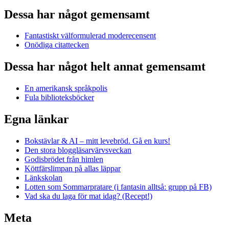
Dessa har något gemensamt
Fantastiskt välformulerad moderecensent
Onödiga citattecken
Dessa har något helt annat gemensamt
En amerikansk språkpolis
Fula biblioteksböcker
Egna länkar
Bokstävlar & AI – mitt levebröd. Gå en kurs!
Den stora bloggläsarvärvsveckan
Godisbrödet från himlen
Köttfärslimpan på allas läppar
Länkskolan
Lotten som Sommarpratare (i fantasin alltså: grupp på FB)
Vad ska du laga för mat idag? (Recept!)
Meta