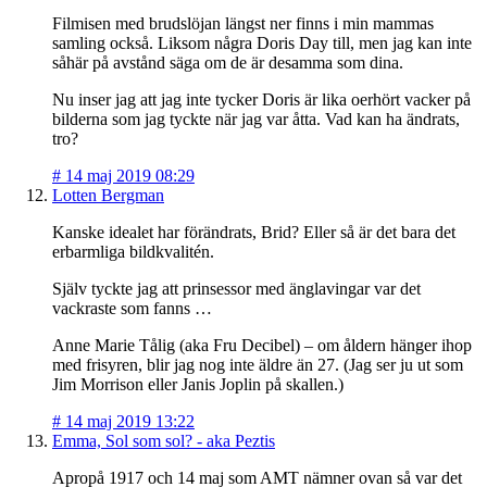
Filmisen med brudslöjan längst ner finns i min mammas
samling också. Liksom några Doris Day till, men jag kan inte
såhär på avstånd säga om de är desamma som dina.
Nu inser jag att jag inte tycker Doris är lika oerhört vacker på
bilderna som jag tyckte när jag var åtta. Vad kan ha ändrats,
tro?
#
14 maj 2019 08:29
Lotten Bergman
Kanske idealet har förändrats, Brid? Eller så är det bara det
erbarmliga bildkvalitén.
Själv tyckte jag att prinsessor med änglavingar var det
vackraste som fanns …
Anne Marie Tålig (aka Fru Decibel) – om åldern hänger ihop
med frisyren, blir jag nog inte äldre än 27. (Jag ser ju ut som
Jim Morrison eller Janis Joplin på skallen.)
#
14 maj 2019 13:22
Emma, Sol som sol? - aka Peztis
Apropå 1917 och 14 maj som AMT nämner ovan så var det