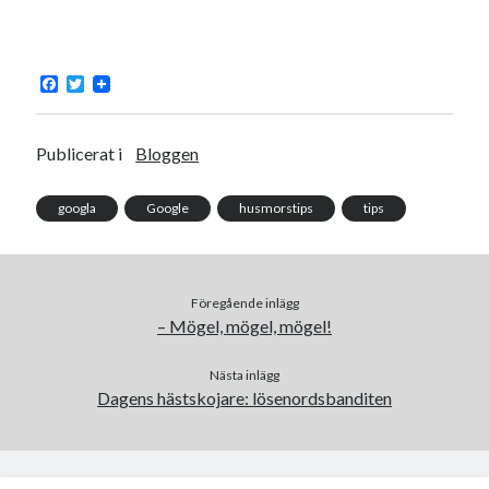
F
T
a
w
c
i
e
t
b
t
Publicerat i
Bloggen
o
e
o
r
k
googla
Google
husmorstips
tips
Föregående inlägg
– Mögel, mögel, mögel!
Nästa inlägg
Dagens hästskojare: lösenordsbanditen