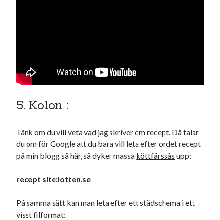
Godisbrödet från himlen
Köttfärslimpan på allas läppar
Länkskolan
Lotten som Sommarpratare (i fantasin alltså: grupp på FB)
Vad ska du laga för mat idag? (Recept!)
Meta
5. Kolon :
Logga in
Flöde för inlägg
Flöde för kommentarer
Tänk om du vill veta vad jag skriver om recept. Då talar
WordPress.org
du om för Google att du bara vill leta efter ordet recept
på min blogg så här, så dyker massa
köttfärssås
upp:
recept site:lotten.se
Pejpalla!
På samma sätt kan man leta efter ett städschema i ett
visst filformat: