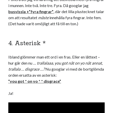
i munnen. Inte två. Inte tre. Fyra. Då googlar jag
USA
busvissla +”fyra fingrar”
, där det lilla plustecknet talar
om att resultatet
måste
innehålla fyra fingrar. Inte fem.
(Det hade varit omöjligt att få till en ton.)
Dessa har något gemensamt
Fantastiskt välformulerad moderecensent
4. Asterisk *
Onödiga citattecken
Ibland glömmer man ett ord i en fras. Eller en låttext –
Dessa har något helt annat gemensamt
hur går den nu …
trallalaaa, you got nåt on yo nåt annat,
trallala … disgrace …?
Nu googlar vi med de bortglömda
En amerikansk språkpolis
orden ersatta av en asterisk:
Fula biblioteksböcker
”you got * on yo * * disgrace”
Ja!
Egna länkar
Bokstävlar & AI – mitt levebröd. Gå en kurs!
Den stora bloggläsarvärvsveckan