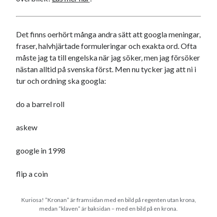
Det finns oerhört många andra sätt att googla meningar,
fraser, halvhjärtade formuleringar och exakta ord. Ofta
måste jag ta till engelska när jag söker, men jag försöker
nästan alltid på svenska först. Men nu tycker jag att ni i
tur och ordning ska googla:
do a barrel roll
askew
google in 1998
flip a coin
Kuriosa! ”Kronan” är framsidan med en bild på regenten utan krona,
medan ”klaven” är baksidan – med en bild på en krona.