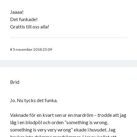
Jaaaa!
Det funkade!
Grattis till oss alla!
#
3 november 2018 23:09
Brid
Jo. Nu tycks det funka.
Vaknade för en kvart sen ur en mardröm – trodde att jag
låg i en blodpöl och orden ”something is wrong,
something is very very wrong” ekade i huvudet. Jag
brukar inte drömma mardrömmar. Har nu kollat att