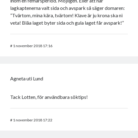
inom en femårsperiod. Möjligen. Eller att när
lagkaptenerna valt sida och avspark så säger domaren:
”Tvärtom, mina kära, tvärtom! Klave är ju krona ska ni
veta! Blåa laget byter sida och gula laget får avspark!”
#
1 november 2018 17:16
Agneta uti Lund
Tack Lotten, för användbara söktips!
#
1 november 2018 17:22