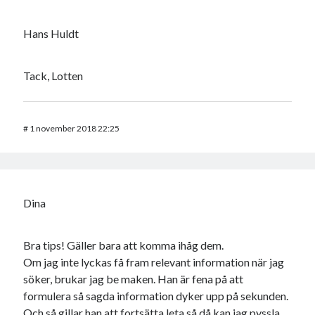
Hans Huldt
Tack, Lotten
#
1 november 2018 22:25
Dina
Bra tips! Gäller bara att komma ihåg dem.
Om jag inte lyckas få fram relevant information när jag
söker, brukar jag be maken. Han är fena på att
formulera så sagda information dyker upp på sekunden.
Och så gillar han att fortsätta leta så då kan jag pyssla