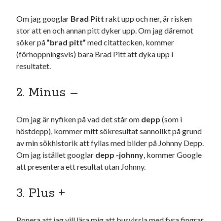
#blogg100
allmänbildning
barn
Om jag googlar
Brad Pitt
rakt upp och ner, är risken
barnen
basket
corona
stor att en och annan pitt dyker upp. Om jag däremot
bil
söker på
”brad pitt”
med citattecken, kommer
död
film
England
fest
fotboll
(förhoppningsvis) bara Brad Pitt att dyka upp i
jobb
resultatet.
historia
hotell
Julkalendern
Julkalenderfacit
2. Minus –
julkalendern 2021
Julkalendern 2024
konst
Om jag är nyfiken på vad det står om
depp
(som i
minne
kåseri
mat
Lund
lifvet
höstdepp), kommer mitt sökresultat sannolikt på grund
minnen
mode
musik
museum
av min sökhistorik att fyllas med bilder på Johnny Depp.
nostalgi
Om jag istället googlar
depp -johnny
, kommer Google
ord
radio
recept
att presentera ett resultat utan Johnny.
resa
skola
reklam
sekrutt
3. Plus +
språk
sommar
språkpolis
svenska
tåg
tips
Stockholm
Ponera att jag vill lära mig att busvissla med fyra fingrar