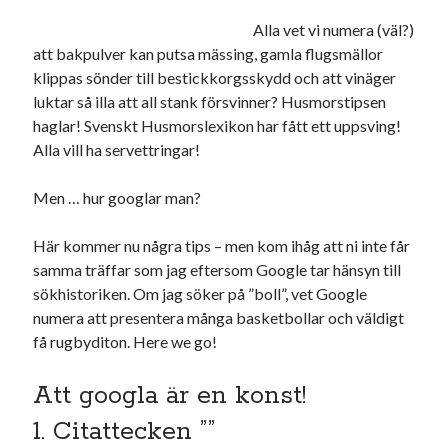
19
20
21
22
23
24
25
Alla vet vi numera (väl?)
att bakpulver kan putsa mässing, gamla flugsmällor
26
27
28
29
30
klippas sönder till bestickkorgsskydd och att vinäger
« okt
dec »
luktar så illa att all stank försvinner? Husmorstipsen
haglar! Svenskt Husmorslexikon har fått ett uppsving!
Alla vill ha servettringar!
Sök
Men … hur googlar man?
Här kommer nu några tips – men kom ihåg att ni inte får
samma träffar som jag eftersom Google tar hänsyn till
sökhistoriken. Om jag söker på ”boll”, vet Google
Kategorier
numera att presentera många basketbollar och väldigt
Kategorier
få rugbyditon. Here we go!
Att googla är en konst!
Etiketter
1. Citattecken ””