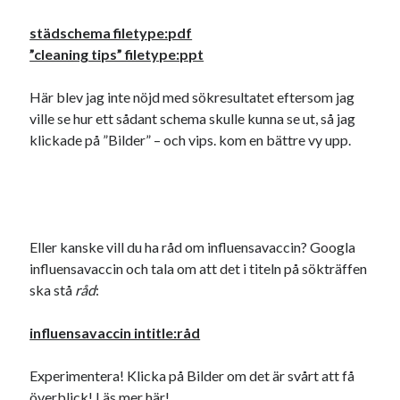
städschema filetype:pdf
”cleaning tips” filetype:ppt
Här blev jag inte nöjd med sökresultatet eftersom jag
Swish: 070-8885542
ville se hur ett sådant schema skulle kunna se ut, så jag
klickade på ”Bilder” – och vips. kom en bättre vy upp.
Eller kanske vill du ha råd om influensavaccin? Googla
influensavaccin och tala om att det i titeln på sökträffen
ska stå
råd
:
influensavaccin intitle:råd
Experimentera! Klicka på Bilder om det är svårt att få
överblick!
Läs mer här
!