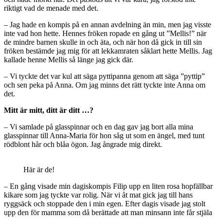
riktigt vad de menade med det.
– Jag hade en kompis på en annan avdelning än min, men jag visste
inte vad hon hette. Hennes fröken ropade en gång ut ”Mellis!” när
de mindre barnen skulle in och äta, och när hon då gick in till sin
fröken bestämde jag mig för att lekkamraten såklart hette Mellis. Jag
kallade henne Mellis så länge jag gick där.
– Vi tyckte det var kul att säga pyttipanna genom att säga ”pyttip”
och sen peka på Anna. Om jag minns det rätt tyckte inte Anna om
det.
Mitt är mitt, ditt är ditt …?
– Vi samlade på glasspinnar och en dag gav jag bort alla mina
glasspinnar till Anna-Maria för hon såg ut som en ängel, med tunt
rödblont hår och blåa ögon. Jag ångrade mig direkt.
Här är de!
– En gång visade min dagiskompis Filip upp en liten rosa hopfällbar
kikare som jag tyckte var rolig. När vi åt mat gick jag till hans
ryggsäck och stoppade den i min egen. Efter dagis visade jag stolt
upp den för mamma som då berättade att man minsann inte får stjäla