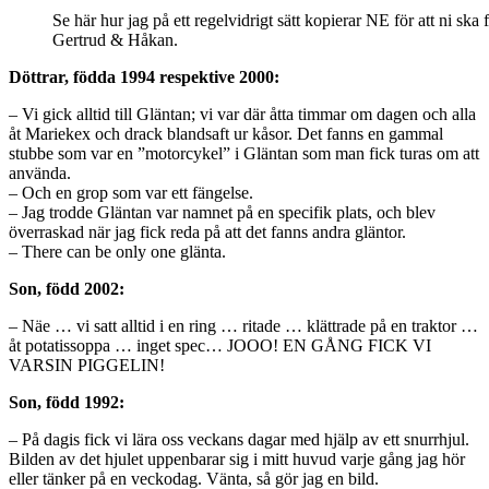
Se här hur jag på ett regelvidrigt sätt kopierar NE för att ni ska f
Gertrud & Håkan.
Döttrar, födda 1994 respektive 2000:
– Vi gick alltid till Gläntan; vi var där åtta timmar om dagen och alla
åt Mariekex och drack blandsaft ur kåsor. Det fanns en gammal
stubbe som var en ”motorcykel” i Gläntan som man fick turas om att
använda.
– Och en grop som var ett fängelse.
– Jag trodde Gläntan var namnet på en specifik plats, och blev
överraskad när jag fick reda på att det fanns andra gläntor.
– There can be only one glänta.
Son, född 2002:
– Näe … vi satt alltid i en ring … ritade … klättrade på en traktor …
åt potatissoppa … inget spec… JOOO! EN GÅNG FICK VI
VARSIN PIGGELIN!
Son, född 1992:
– På dagis fick vi lära oss veckans dagar med hjälp av ett snurrhjul.
Bilden av det hjulet uppenbarar sig i mitt huvud varje gång jag hör
eller tänker på en veckodag. Vänta, så gör jag en bild.