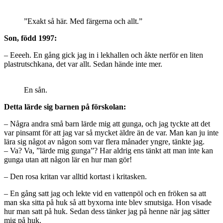
”Exakt så här. Med färgerna och allt.”
Son, född 1997:
– Eeeeh. En gång gick jag in i lekhallen och åkte nerför en liten
plastrutschkana, det var allt. Sedan hände inte mer.
En sån.
Detta lärde sig barnen på förskolan:
– Några andra små barn lärde mig att gunga, och jag tyckte att det
var pinsamt för att jag var så mycket äldre än de var. Man kan ju inte
lära sig något av någon som var flera månader yngre, tänkte jag.
– Va? Va, ”lärde mig gunga”? Har aldrig ens tänkt att man inte kan
gunga utan att någon lär en hur man gör!
– Den rosa kritan var alltid kortast i kritasken.
– En gång satt jag och lekte vid en vattenpöl och en fröken sa att
man ska sitta på huk så att byxorna inte blev smutsiga. Hon visade
hur man satt på huk. Sedan dess tänker jag på henne när jag sätter
mig på huk.