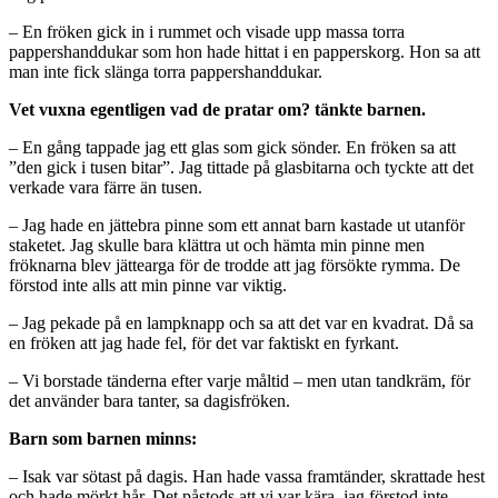
– En fröken gick in i rummet och visade upp massa torra
pappershanddukar som hon hade hittat i en papperskorg. Hon sa att
man inte fick slänga torra pappershanddukar.
Vet vuxna egentligen vad de pratar om? tänkte barnen.
– En gång tappade jag ett glas som gick sönder. En fröken sa att
”den gick i tusen bitar”. Jag tittade på glasbitarna och tyckte att det
verkade vara färre än tusen.
– Jag hade en jättebra pinne som ett annat barn kastade ut utanför
staketet. Jag skulle bara klättra ut och hämta min pinne men
fröknarna blev jättearga för de trodde att jag försökte rymma. De
förstod inte alls att min pinne var viktig.
– Jag pekade på en lampknapp och sa att det var en kvadrat. Då sa
en fröken att jag hade fel, för det var faktiskt en fyrkant.
– Vi borstade tänderna efter varje måltid – men utan tandkräm, för
det använder bara tanter, sa dagisfröken.
Barn som barnen minns:
– Isak var sötast på dagis. Han hade vassa framtänder, skrattade hest
och hade mörkt hår. Det påstods att vi var kära, jag förstod inte