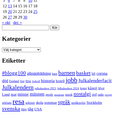
5
6
7
8
9
10
11
12
13
14
15
16
17
18
19
20
21
22
23
24
25
26
27
28
29
30
« okt
dec »
Sök
Kategorier
Kategorier
Etiketter
barnen
#blogg100
basket
allmänbildning
corona
bil
barn
jobb
Julkalenderfacit
historia
död
hotell
England
fest
film
fotboll
Julkalendern
kåseri
julkalendern 2021
Julkalendern 2024
konst
lifvet
nostalgi
minnen
minne
mat
Lund
mode
ord
musik
radio
museum
recept
resa
språk
sommar
reklam
sekrutt
skola
språkpolis
Stockholm
svenska
tåg
USA
tips