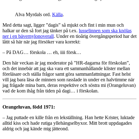
Alva Myrdals ord.
Källa
.
Med detta sagt, ligger ”dagis” så mjukt och fint i min mun och
halkar ur den så fort jag tänker på t.ex.
lusselinnen som ska knölas
ner i en bävernylonoverall
. Under en tioårig övergångsperiod har det
låtit så här när jag försöker vara korrekt:
– På DAG… förskola … eh, iiii försk…
Den här veckan är jag moderator på ”HR-dagarna för förskolan”,
och det innebär att jag ska vara ett sammanhållande klister mellan
föreläsare och ställa frågor samt göra sammanfattningar. Fast helst
vill jag bara läsa de minnen som rasslade in under en halvtimme när
jag frågade mina barn, deras respektive och söstra mi (Orangeluvan)
vad de kom ihåg från tiden på dagi… i förskolan.
Orangeluvan, född 1971:
– Jag puttade en kille från en lekställning. Han hette Krister, luktade
alltid kiss och hade rutiga yllehängselbyxor. Mitt brott uppdagades
aldrig och jag kände mig jätteond.