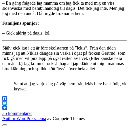
– En gång frågade jag mamma om jag fick ta med mig en viss
sidenväska med bambuhandtag till dagis. Det fick jag inte. Men jag
tog med den ändå. Då ringde fröknarna hem.
Familjens spanjor:
– Gick aldrig på dagis, lol.
Själv gick jag i ett år före skolstarten på ”lekis”. Från den tiden
minns jag att Niklas dängde sin väska i ögat på fröken Gertrud, som
fick gå med vit piratlapp på ögat resten av livet. (Eller kanske bara
en månad.) Jag kommer också ihåg att jag klädde ut mig i mammas
brudklänning och spillde köttfärssås över hela alltet.
Samt att jag varje dag på väg hem från lekis blev bajsnödig vid 
krysset.
Facebook
Twitter
35 kommentarer
Author WordPress-tema
av Compete Themes
Rulla