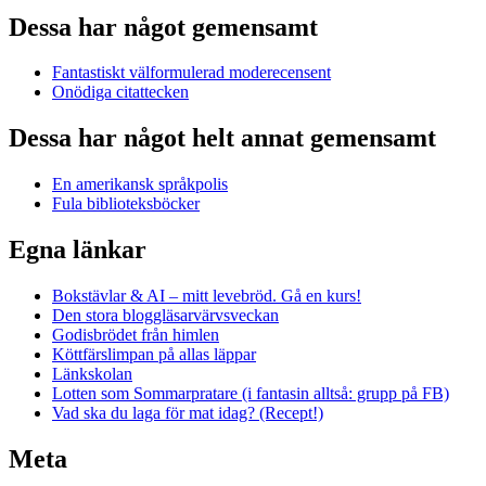
Dessa har något gemensamt
Fantastiskt välformulerad moderecensent
Onödiga citattecken
Dessa har något helt annat gemensamt
En amerikansk språkpolis
Fula biblioteksböcker
Egna länkar
Bokstävlar & AI – mitt levebröd. Gå en kurs!
Den stora bloggläsarvärvsveckan
Godisbrödet från himlen
Köttfärslimpan på allas läppar
Länkskolan
Lotten som Sommarpratare (i fantasin alltså: grupp på FB)
Vad ska du laga för mat idag? (Recept!)
Meta