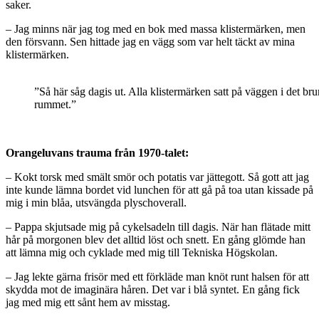
saker.
– Jag minns när jag tog med en bok med massa klistermärken, men
den försvann. Sen hittade jag en vägg som var helt täckt av mina
klistermärken.
”Så här såg dagis ut. Alla klistermärken satt på väggen i det br
rummet.”
Orangeluvans trauma från 1970-talet:
– Kokt torsk med smält smör och potatis var jättegott. Så gott att jag
inte kunde lämna bordet vid lunchen för att gå på toa utan kissade på
mig i min blåa, utsvängda plyschoverall.
– Pappa skjutsade mig på cykelsadeln till dagis. När han flätade mitt
hår på morgonen blev det alltid löst och snett. En gång glömde han
att lämna mig och cyklade med mig till Tekniska Högskolan.
– Jag lekte gärna frisör med ett förkläde man knöt runt halsen för att
skydda mot de imaginära håren. Det var i blå syntet. En gång fick
jag med mig ett sånt hem av misstag.