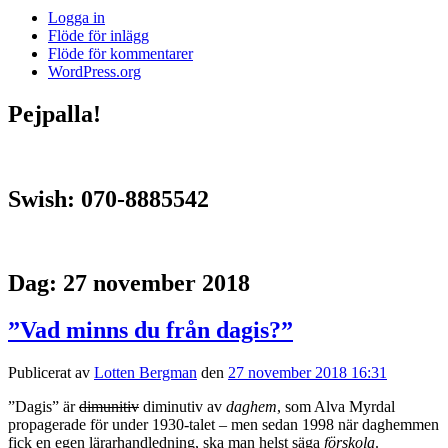
Logga in
Flöde för inlägg
Flöde för kommentarer
WordPress.org
Pejpalla!
Swish: 070-8885542
Dag:
27 november 2018
”Vad minns du från dagis?”
Publicerat av
Lotten Bergman
den
27 november 2018 16:31
”Dagis” är
dimunitiv
diminutiv av
daghem
, som Alva Myrdal
propagerade för under 1930-talet – men sedan 1998 när daghemmen
fick en egen lärarhandledning, ska man helst säga
förskola
.