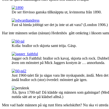
De ser förvisso ganska tillknäppta ut, kvinnorna från 1890.
Fast så himla jobbigt ser det ju inte ut att vara? (London 1906.)
Har inte männen sedan (nästan) Hedenhös gått omkring i liksom samma
Kolla: brallor och skjorta samt tröja. Gäsp.
Jagger och Faithful: brallor och kavaj, skjorta och rock. Dubbe
även om mönstret på Mick Jaggers kostym är … annorlunda.
Just 1960-talet får ju sägas vara lite nyskapande, ändå. Men det
ändå brallor och (stor) överdel: mönstret går igen.
Åh, ljuva 1700-tal! Då klädde sig männen som galningar! (Med
nutida sätt att se på klädsel alltså.)
Men vad hade männen på sig runt förra sekelskiftet? Nu ska vi utreda 