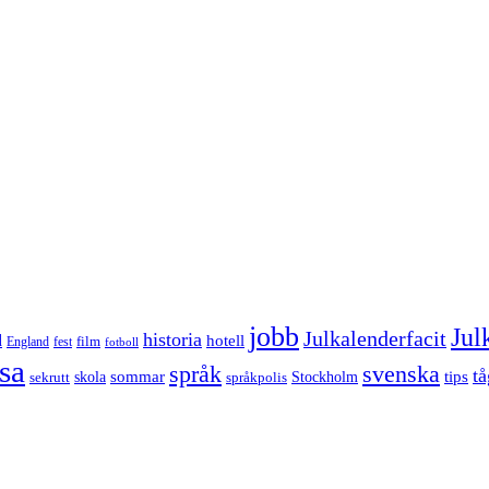
jobb
Jul
Julkalenderfacit
historia
d
hotell
England
fest
film
fotboll
sa
språk
svenska
tå
sommar
tips
sekrutt
skola
språkpolis
Stockholm