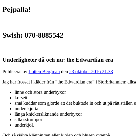
Pejpalla!
Swish: 070-8885542
Underligheter då och nu: the Edwardian era
Publicerat av
Lotten Bergman
den
23 oktober 2016 21:33
Jag har frossat i kläder från ”the Edwardian era” i Storbritannien; al
linne och stora underbyxor
korsett
små kuddar som gjorde att det buktade in och ut på rätt ställen e
underskjorta
långa knickersliknande underbyxor
silkesstrumpor
underkjol.
Och så själva klänningen eller kjolen och blusen ovanpå.