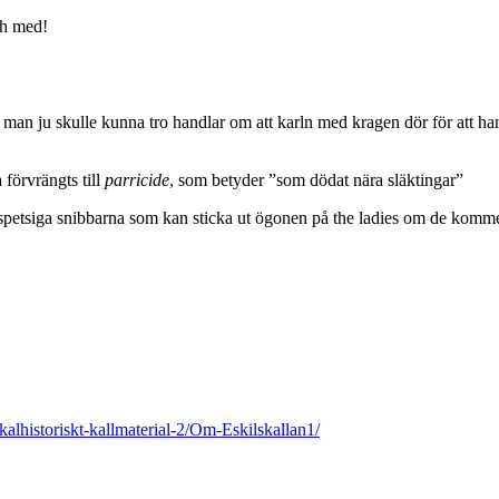
och med!
an ju skulle kunna tro handlar om att karln med kragen dör för att han 
 förvrängts till
parricide
, som betyder ”som dödat nära släktingar”
 spetsiga snibbarna som kan sticka ut ögonen på the ladies om de komme
alhistoriskt-kallmaterial-2/Om-Eskilskallan1/