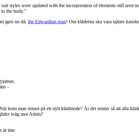
 suit styles were updated with the incorporation of elements still seen i
 to the body.”
Kom igen nu då,
the Edwardian man
! Om kläderna ska vara tajtare kanske
pyjamas.
väm –
å
 När kom man senast på ett nytt klädmode? Är det rentav så att alla kläder
 glider iväg mot Arktis?
t är inte