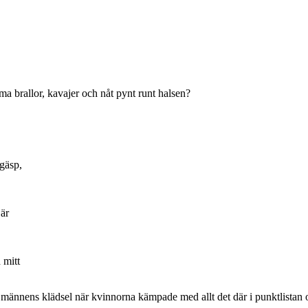
 brallor, kavajer och nåt pynt runt halsen?
lgäsp,
 är
 mitt
männens klädsel när kvinnorna kämpade med allt det där i punktlistan o