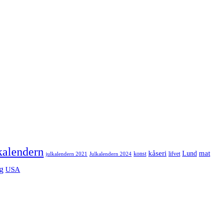
kalendern
mat
kåseri
Lund
julkalendern 2021
Julkalendern 2024
konst
lifvet
g
USA