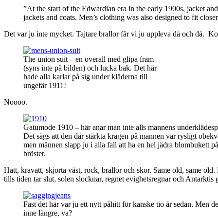
”At the start of the Edwardian era in the early 1900s, jacket and
jackets and coats. Men’s clothing was also designed to fit closer
Det var ju inte mycket. Tajtare brallor får vi ju uppleva då och då. 
The union suit – en overall med glipa fram
(syns inte på bilden) och lucka bak. Det här
hade alla karlar på sig under kläderna till
ungefär 1911!
Noooo.
Gatumode 1910 – här anar man inte alls mannens underklädes
Det sägs att den där stärkta kragen på mannen var rysligt obek
men männen slapp ju i alla fall att ha en hel jädra blombukett p
bröstet.
Hatt, kravatt, skjorta väst, rock, brallor och skor. Same old, same old.
tills tiden tar slut, solen slocknar, regnet evighetsregnar och Antarktis
Fast det här var ju ett nytt påhitt för kanske tio år sedan. Men de
inne längre, va?