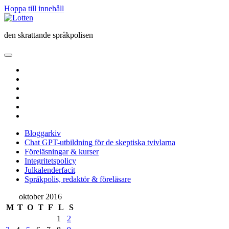
Hoppa till innehåll
Lotten
den skrattande språkpolisen
öppna
primär
twitter
meny
facebook
instagram
linkedin
rss
e-
post
Bloggarkiv
Chat GPT-utbildning för de skeptiska tvivlarna
Föreläsningar & kurser
Integritetspolicy
Julkalenderfacit
Språkpolis, redaktör & föreläsare
Sidopanel
oktober 2016
M
T
O
T
F
L
S
1
2