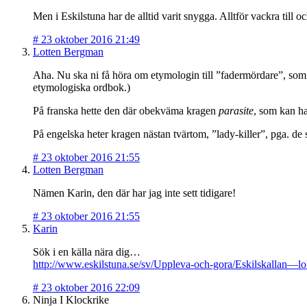
Men i Eskilstuna har de alltid varit snygga. Alltför vackra till 
#
23 oktober 2016 21:49
Lotten Bergman
Aha. Nu ska ni få höra om etymologin till ”fadermördare”, som m
etymologiska ordbok.)
På franska hette den där obekväma kragen
parasite
, som kan ha
På engelska heter kragen nästan tvärtom, ”lady-killer”, pga. de
#
23 oktober 2016 21:55
Lotten Bergman
Nämen Karin, den där har jag inte sett tidigare!
#
23 oktober 2016 21:55
Karin
Sök i en källa nära dig…
http://www.eskilstuna.se/sv/Uppleva-och-gora/Eskilskallan—lok
#
23 oktober 2016 22:09
Ninja I Klockrike