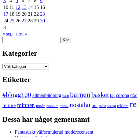
3
4
5
6
7
8
9
10
11
12
13
14
15
16
17
18
19
20
21
22
23
24
25
26
27
28
29
30
31
« sep
nov »
Sök
Kategorier
Kategorier
Etiketter
barnen
#blogg100
basket
allmänbildning
corona
dö
bil
barn
re
nostalgi
minnen
minne
mode
ord
reklam
musik
radio
museum
recept
Dessa har något gemensamt
Fantastiskt välformulerad moderecensent