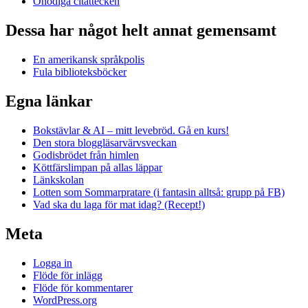
Onödiga citattecken
Dessa har något helt annat gemensamt
En amerikansk språkpolis
Fula biblioteksböcker
Egna länkar
Bokstävlar & AI – mitt levebröd. Gå en kurs!
Den stora bloggläsarvärvsveckan
Godisbrödet från himlen
Köttfärslimpan på allas läppar
Länkskolan
Lotten som Sommarpratare (i fantasin alltså: grupp på FB)
Vad ska du laga för mat idag? (Recept!)
Meta
Logga in
Flöde för inlägg
Flöde för kommentarer
WordPress.org