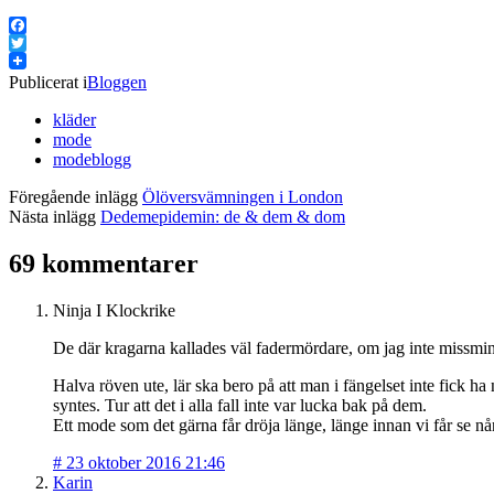
Facebook
Twitter
Publicerat i
Bloggen
kläder
mode
modeblogg
Föregående inlägg
Ölöversvämningen i London
Nästa inlägg
Dedemepidemin: de & dem & dom
69 kommentarer
Ninja I Klockrike
De där kragarna kallades väl fadermördare, om jag inte missminn
Halva röven ute, lär ska bero på att man i fängelset inte fick ha
syntes. Tur att det i alla fall inte var lucka bak på dem.
Ett mode som det gärna får dröja länge, länge innan vi får se n
#
23 oktober 2016 21:46
Karin