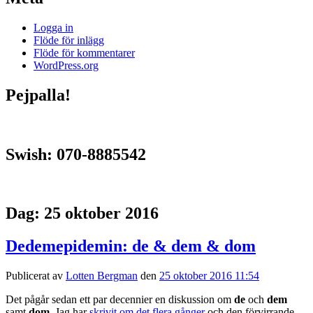
Logga in
Flöde för inlägg
Flöde för kommentarer
WordPress.org
Pejpalla!
Swish: 070-8885542
Dag:
25 oktober 2016
Dedemepidemin: de & dem & dom
Publicerat av
Lotten Bergman
den
25 oktober 2016 11:54
Det pågår sedan ett par decennier en diskussion om
de
och
dem
samt
dom
. Jag har
skrivit om det flera gånger
och den förvirrande