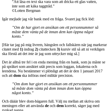
”Att läsa en text ska vara som att dricka ett glas vatten,
inte som att käka taggtråd.”
©Lotten Bergman
Igår mejlade jag vår bank med en fråga. Svaret jag fick löd:
”Om de har gjort en ansökan om ett personnummer så
måste dem vänta på de innan dem kan öppna något
konto.”
[Här tar jag på mig livrem, hängslen och fallskärm när jag markerar
citatet med
1)
indrag
2)
citattecken
3)
kursiv stil så att ni verkligen
ska förstå att det
inte
är jag som uttrycker mig så.]
Det är alltså tre fel i en enda mening från en bank, som ju måste se
på språket som ansiktet utåt precis som loggan, lokalerna och
leendena. Nu bestämmer vi plötsligt att det är den 1 januari 2017
och att
dom
ska införas med militär precision.
”Om dom har gjort en ansökan om ett personnummer
så måste dom vänta på dom innan dom kan öppna
något konto.”
Och dääär blev dom-bägaren full. Välj nu mellan att skriva om
meningen eller att använda
de
och
dem
korrekt, säger jag med
rynkad panna.