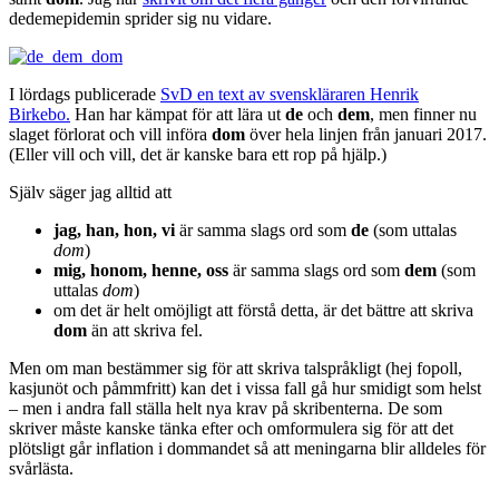
dedemepidemin sprider sig nu vidare.
I lördags publicerade
SvD en text av svenskläraren Henrik
Birkebo.
Han har kämpat för att lära ut
de
och
dem
, men finner nu
slaget förlorat och vill införa
dom
över hela linjen från januari 2017.
(Eller vill och vill, det är kanske bara ett rop på hjälp.)
Själv säger jag alltid att
jag, han, hon, vi
är samma slags ord som
de
(som uttalas
dom
)
mig, honom, henne, oss
är samma slags ord som
dem
(som
uttalas
dom
)
om det är helt omöjligt att förstå detta, är det bättre att skriva
dom
än att skriva fel.
Men om man bestämmer sig för att skriva talspråkligt (hej fopoll,
kasjunöt och påmmfritt) kan det i vissa fall gå hur smidigt som helst
– men i andra fall ställa helt nya krav på skribenterna. De som
skriver måste kanske tänka efter och omformulera sig för att det
plötsligt går inflation i dommandet så att meningarna blir alldeles för
svårlästa.