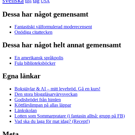
svenska
tåg
USA
tips
Dessa har något gemensamt
Fantastiskt välformulerad moderecensent
Onödiga citattecken
Dessa har något helt annat gemensamt
En amerikansk språkpolis
Fula biblioteksböcker
Egna länkar
Bokstävlar & AI – mitt levebröd. Gå en kurs!
Den stora bloggläsarvärvsveckan
Godisbrödet från himlen
Köttfärslimpan på allas läppar
Länkskolan
Lotten som Sommarpratare (i fantasin alltså: grupp på FB)
Vad ska du laga för mat idag? (Recept!)
Meta