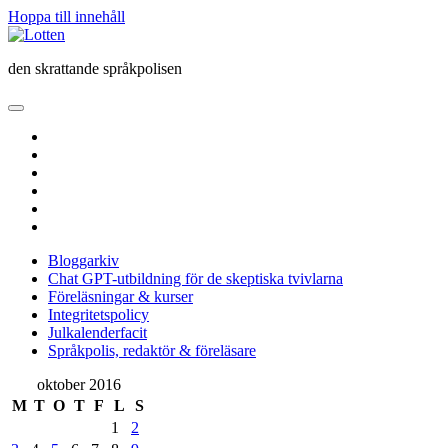
Hoppa till innehåll
Lotten
den skrattande språkpolisen
öppna
primär
twitter
meny
facebook
instagram
linkedin
rss
e-
post
Bloggarkiv
Chat GPT-utbildning för de skeptiska tvivlarna
Föreläsningar & kurser
Integritetspolicy
Julkalenderfacit
Språkpolis, redaktör & föreläsare
Sidopanel
oktober 2016
M
T
O
T
F
L
S
1
2