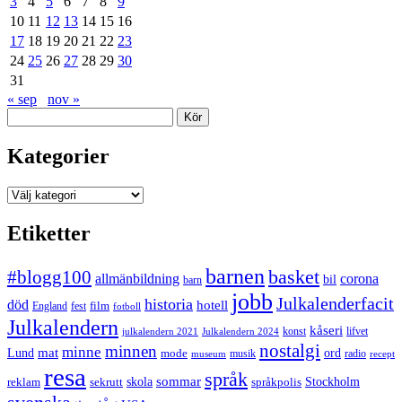
3
4
5
6
7
8
9
10
11
12
13
14
15
16
17
18
19
20
21
22
23
24
25
26
27
28
29
30
31
« sep
nov »
Sök
Kategorier
Kategorier
Etiketter
barnen
#blogg100
basket
allmänbildning
corona
bil
barn
jobb
Julkalenderfacit
historia
död
hotell
England
fest
film
fotboll
Julkalendern
kåseri
julkalendern 2021
Julkalendern 2024
konst
lifvet
nostalgi
minnen
minne
mat
Lund
mode
ord
musik
radio
museum
recept
resa
språk
sommar
reklam
sekrutt
skola
språkpolis
Stockholm