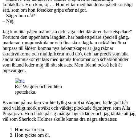
kontaktbar. Hon kan, oj … Hon viftar med händerna på ett konstigt
sätt, som om hon försöker gripa efter något.
– Säger hon nåt?
– Nej.
Jag kan titta på en människa och säga ”det där är en basketspelare”.
Förutom den uppenbara längden, har basketspelare speciell gång,
markerad rumpmuskulatur och fina skor. Jag kan också bedöma
hurpass till åldern komna nya bekantskaper är (jag räknar
skrattrynkorna och multiplicerar med tio), och har precis som alla
andra människor ett lass med gamla fördomar och schablonbilder
som ibland leder mig till rätt slutsats. Men ibland också helt åt
pipsvängen.
Ria Wägner och en liten
spettekaka.
Kvinnan på marken var lite fyllig som Ria Wägner, hade gult hår
med väldigt mörk utväxt och väldigt plockade ögonbryn som Alla
Pugatjova. Hon hade på sig många lager kläder och jag tänkte att jag
väl som Sherlock Holmes skulle kunna dra några slutsatser.
Hon var frusen.
Hon tyckte om öl.