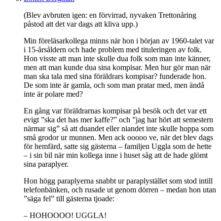
(Blev avbruten igen: en förvirrad, nyvaken Trettonåring
påstod att det var dags att kliva upp.)
Min föreläsarkollega minns när hon i början av 1960-talet var
i 15-årsåldern och hade problem med tituleringen av folk.
Hon visste att man inte skulle dua folk som man inte känner,
men att man kunde dua sina kompisar. Men hur gör man när
man ska tala med sina föräldrars kompisar? funderade hon.
De som inte är gamla, och som man pratar med, men ändå
inte är polare med?
En gång var föräldrarnas kompisar på besök och det var ett
evigt ”ska det has mer kaffe?” och ”jag har hört att semestern
närmar sig” så att duandet eller niandet inte skulle hoppa som
små grodor ur munnen. Men ack ooooo ve, när det blev dags
för hemfärd, satte sig gästerna – familjen Uggla som de hette
– i sin bil när min kollega inne i huset såg att de hade glömt
sina paraplyer.
Hon högg paraplyerna snabbt ur paraplystället som stod intill
telefonbänken, och rusade ut genom dörren – medan hon utan
”säga fel” till gästerna tjoade:
– HOHOOOO! UGGLA!