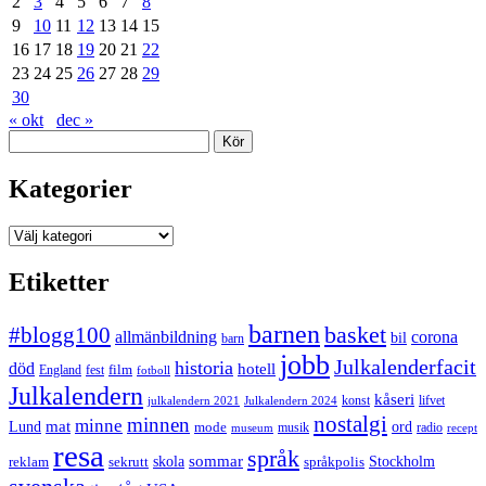
2
3
4
5
6
7
8
9
10
11
12
13
14
15
16
17
18
19
20
21
22
23
24
25
26
27
28
29
30
« okt
dec »
Sök
Kategorier
Kategorier
Etiketter
barnen
#blogg100
basket
allmänbildning
corona
bil
barn
jobb
Julkalenderfacit
historia
död
hotell
England
fest
film
fotboll
Julkalendern
kåseri
julkalendern 2021
Julkalendern 2024
konst
lifvet
nostalgi
minnen
minne
mat
Lund
mode
ord
musik
radio
museum
recept
resa
språk
sommar
reklam
sekrutt
skola
språkpolis
Stockholm