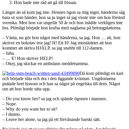
Hon hade inte råd att gå till frissan.
Längre än så kom jag inte. Hennes ögon sa mig inget, händerna såg
bara ut som händer, hon sa ju inget så jag visste inte om hon förstod
svenska. Men hon var ungefär 50 år och hon mådde verkligen inte
bra. Plötsligt började hon krafsa med naglarna på betongplattorna.
– Vänta, nu gör hon något med händerna, sa jag. Hon … ah, hon
skriver en bokstav tror jag! H! Ett H! Jag misstänkter att hon
kommer att skriva HJÄLP, sa jag snabbt till 112-damen.
– Jaha.
– … E! Hon skriver HELP!
– Okej, jag skickar en ambulans meddetsamma.
Då kom plötsligt en karl
och började slita och dra i den liggande kvinnan. Ungdomarna
puttade bort honom och han sa något på engelska till dem. Något
om att hon borde sitta upp.
– Do you know her? sa jag och spände ögonen i mannen.
– Nope.
– Why do you want her to sit?
– I dunno.
– Leave her alone, sa jag på ett förvånande barskt sätt.