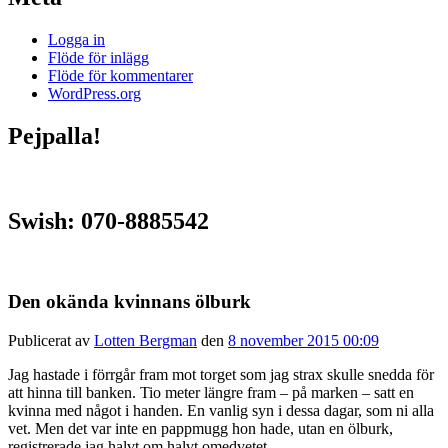
Logga in
Flöde för inlägg
Flöde för kommentarer
WordPress.org
Pejpalla!
Swish: 070-8885542
Den okända kvinnans ölburk
Publicerat av
Lotten Bergman
den
8 november 2015 00:09
Jag hastade i förrgår fram mot torget som jag strax skulle snedda för
att hinna till banken. Tio meter längre fram – på marken – satt en
kvinna med något i handen. En vanlig syn i dessa dagar, som ni alla
vet. Men det var inte en pappmugg hon hade, utan en ölburk,
registrerade jag halvt om halvt omedvetet.