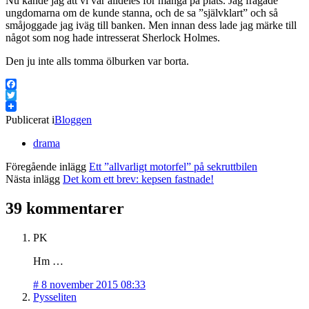
Nu kände jag att vi var alldeles för många på plats. Jag frågade
ungdomarna om de kunde stanna, och de sa ”självklart” och så
småjoggade jag iväg till banken. Men innan dess lade jag märke till
något som nog hade intresserat Sherlock Holmes.
Den ju inte alls tomma ölburken var borta.
Facebook
Twitter
Publicerat i
Bloggen
drama
Föregående inlägg
Ett ”allvarligt motorfel” på sekruttbilen
Nästa inlägg
Det kom ett brev: kepsen fastnade!
39 kommentarer
PK
Hm …
#
8 november 2015 08:33
Pysseliten