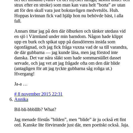
strax efter en stroke) som man kan vara helt ”borta” av utan
att för den skull vara just bokstavligen medvetslös. Huh.
Hoppas kvinnan fick vad hjälp hon nu behövde bäst, i alla
fall.
Annars tittar jag på den där ölburken och tänker utedass vid
en sjö i Värmland under min barndom. Någon hade klippt
upp en burk och spikat upp på dassdörrens insida som
ögonfägnad, och jag fick fråga vuxna vad de sa till varandra,
de där gubbarna — jag kunde läsa, men jag förstod inte
danska. Det var nära släkt som hade sommarstället dasset
servade, och jag vet att jag frågade ofta om den där blide
(antagligen för att jag tyckte gubbarna såg roliga ut.)
Hvergang!
Ja-a …
#
8 november 2015 22:31
Annika
Bil-bli-bbblllb? What?
Jag menade förstås ”bilden”, men ”blide” är ju också ett fint
ord. Kanske lite förvirrande just där, men poetiskt också. Jaja.