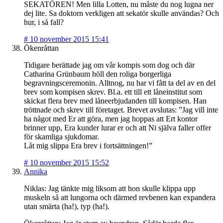
SEKATÖREN! Men lilla Lotten, nu måste du nog lugna ner
dej lite. Sa doktorn verkligen att sekatör skulle användas? Och
hur, i så fall?
#
10 november 2015 15:41
Ökenråttan
Tidigare berättade jag om vår kompis som dog och där
Catharina Grünbaum höll den roliga borgerliga
begravningsceremonin. Alltnog, nu har vi fått ta del av en del
brev som kompisen skrev. Bl.a. ett till ett låneinstitut som
skickat flera brev med låneerbjudanden till kompisen. Han
tröttnade och skrev till företaget. Brevet avslutas: ”Jag vill inte
ha något med Er att göra, men jag hoppas att Ert kontor
brinner upp, Era kunder lurar er och att Ni själva faller offer
för skamliga sjukdomar.
Låt mig slippa Era brev i fortsättningen!”
#
10 november 2015 15:52
Annika
Niklas: Jag tänkte mig liksom att hon skulle klippa upp
muskeln så att lungorna och därmed revbenen kan expandera
utan smärta (ha!), typ (ha!).