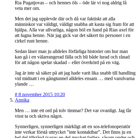
Ria Pugatjovas – och hennes öls – öde lär vi nog aldrig få
veta mer om.
Men det jag upplevde där och då var faktiskt att alla
människor var väldigt, väldigt snabba att kasta sig fram för att
hjälpa. Alla var allvarliga, någon höl en hand på Rias axel för
att lugna henne. När jag gick var det säkert tio personer i en
cirkel runt henne.
Sedan läser man ju alldeles förfärliga historier om hur man
kan gå i en välarrangerad fälla och bli både lurad och rånad
för att någon spelar skadad – eller överkörd på en väg.
Jag är inte så säker på att jag hade varit lika snabb till handling
vid midnatt i en gångtunnel alldeles ensam … med varulvarna
ylande …
#
8 november 2015 10:20
Annika
Men … inte ett ord på tolv timmar? Det var ovanligt. Jag får
visst ta och skriva något.
Synnerligen, synnerligen märkligt att en sos-telefonoperatör
inte verkar förstå uttrycket ”inte kontaktbar”. Det finns ju en
hel del tillstånd (varav en del mycket farliga, såsom under och