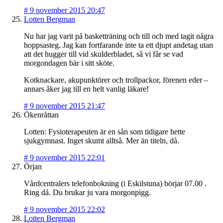
#
9 november 2015 20:47
Lotten Bergman
Nu har jag varit på basketträning och till och med tagit några
hoppsasteg. Jag kan fortfarande inte ta ett djupt andetag utan
att det hugger till vid skulderbladet, så vi får se vad
morgondagen bär i sitt sköte.
Kotknackare, akupunktörer och trollpackor, förenen eder –
annars åker jag till en helt vanlig läkare!
#
9 november 2015 21:47
Ökenråttan
Lotten: Fysioterapeuten är en sån som tidigare hette
sjukgymnast. Inget skumt alltså. Mer än titeln, då.
#
9 november 2015 22:01
Örjan
Vårdcentralers telefonbokning (i Eskilstuna) börjar 07.00 .
Ring då. Du brukar ju vara morgonpigg.
#
9 november 2015 22:02
Lotten Bergman