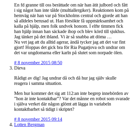
En fd granne till oss berättade om när han ätit julbord och fått
i sig något han inte tålde (multiallergiker). Reaktionen kom på
hemväg när han var på Stockholms central och gjorde att han
så alldeles berusad ut. Han försökte få uppmärksamhet och
kalla på hjälp, men folk undvek honom. I elfte timmen fick
han hjälp innan han säckade ihop och blev körd till sjukhus.
Jag tänker på det ibland. Vi är så snabba att döma …
Nu vet jag att du alltid agerar, ändå tycker jag att det var fint
gjort! Hoppas det gick bra för Ria Pugatjova och undrar om
det var ungdomarna eller karln på slutet som norpade ölen.
#
8 november 2015 08:50
Dieva
Rådigt av dig! Jag undrar då och då hur jag själv skulle
reagera i samma situation.
Men hur kommer det sig att 112:an inte begrep innebörden av
”hon är inte kontaktbar”? Var det månne en robot som svarade
i själva verket där någon glömt att lägga in variabeln
kontaktbarhet så tidigt i skriptet?
#
8 november 2015 09:14
Lotten Bergman