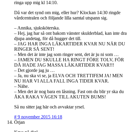
ringa upp mig kl 14:10.
Då var det synd om mig, eller hur? Klockan 14:30 ringde
vårdcentralen och följande lilla samtal utspann sig.
– Annika, sjuksköterska.
– Hej, jag har så ont bakom vänster skulderblad, kan inte dra
djupa andetag, för då hugger det till.
– JAG HAR INGA LÄKARTIDER KVAR NU NÄR DU
RINGER SÅ SENT!
– Men det är inte jag som ringer sent, det är ju ni som …
– JAMEN DU SKULLE HA RINGT FÖRE TOLV, FÖR
DÅ HADE JAG MASSA LÄKARTIDER KVAR!!!
– Det gjorde jag ju …
– Ja, nu ska vi se, ja ELVA OCH TRETTIFEM JA! MEN
NU HAR VI ALLA FALL INGA TIDER KVAR.
– Nähe.
– Men det är nog bara en låsning. Fast om du blir yr ska du
ÅKA RAKA VÄGEN TILL AKUTEN BUMS!
Så nu sitter jag här och avvaktar yrsel.
#
9 november 2015 16:18
Örjan