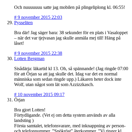
Och nuuuuuuu satte jag mobilen på plingeliplong kl. 06:55!
#
9 november 2015 22:03
Pysseliten
Bra där! Jag säger bara: 38 sekunder för en plats i Vasaloppet
– när det var tjejvasan jag skulle anmäla mej till! Häng på
låset!
#
9 november 2015 22:38
Lotten Bergman
Sisådärja: läkartid kl 13. Oh, så spännande! (Jag ringde 07:00
för att Örjan sa att jag skulle det. Idag var det en normal
människa som sedan ringde upp.) Läkaren heter dock inte
Wolf, utan något som lät som Azzizzkasch.
#
10 november 2015 09:17
Örjan
Bra gjort Lotten!
Förtydligande. (Vet ej om detta system används av alla
landsting )
Första samtalet, telefonsvarare, med inknappning av person-
och telefonnummer. ”Spökröst” återkommer. ”Vi ringer kl