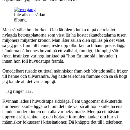
Inte alls en sådan
ölburk.
Men så välte hon burken. Och lät ölen klunka ut på de relativt
nylagda betongplattorna som visst lär ha kostat skattebetalarna tusen
miljoners miljarder kronor. Man låter sällan ölen spillas på det viset,
så jag gick fram till henne, reste upp ölburken och hann precis lägga
händerna på hennes huvud på ett valhänt, fumligt, klumpigt sätt
(men instinken var nog inriktad på ”hon får inte slå i huvudet”)
innan hon föll huvudstupa framåt.
Omedelbart rusade ett tiotal människor fram och började ställa frågor
till henne och tillvarandra. Jag hade telefonen framme och sa så högt
jag kände att det var lämpligt:
– Jag ringer 112.
Kvinnan lades i huvudstupa sidoläge. Fem ungdomar diskuterade
hur benen skulle ligga och om det inte var så att hon skulle ha ena
handen under kinden och alla var bekymrade. Men på ett nästan
upprymt sätt, tänkte jag och började formulera tankar om hur vi
människor fokuserar i krissitationer. Då knäppte det till i telefonen.