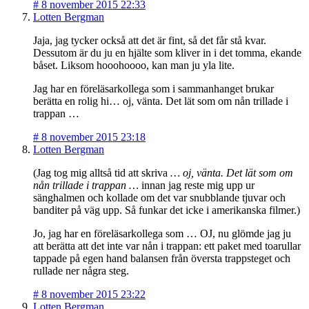
#
8 november 2015 22:33
Lotten Bergman
Jaja, jag tycker också att det är fint, så det får stå kvar.
Dessutom är du ju en hjälte som kliver in i det tomma, ekande
båset. Liksom hooohoooo, kan man ju yla lite.
Jag har en föreläsarkollega som i sammanhanget brukar
berätta en rolig hi… oj, vänta. Det lät som om nån trillade i
trappan …
#
8 november 2015 23:18
Lotten Bergman
(Jag tog mig alltså tid att skriva
… oj, vänta. Det lät som om
nån trillade i trappan …
innan jag reste mig upp ur
sänghalmen och kollade om det var snubblande tjuvar och
banditer på väg upp. Så funkar det icke i amerikanska filmer.)
Jo, jag har en föreläsarkollega som … OJ, nu glömde jag ju
att berätta att det inte var nån i trappan: ett paket med toarullar
tappade på egen hand balansen från översta trappsteget och
rullade ner några steg.
#
8 november 2015 23:22
Lotten Bergman