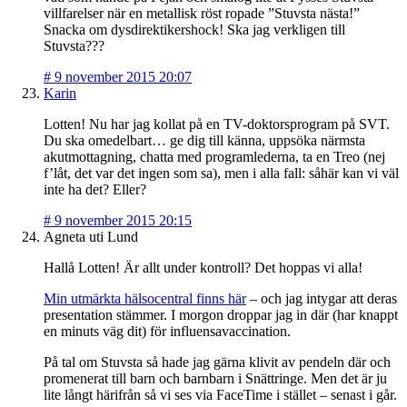
villfarelser när en metallisk röst ropade ”Stuvsta nästa!”
Snacka om dysdirektikershock! Ska jag verkligen till
Stuvsta???
#
9 november 2015 20:07
Karin
Lotten! Nu har jag kollat på en TV-doktorsprogram på SVT.
Du ska omedelbart… ge dig till känna, uppsöka närmsta
akutmottagning, chatta med programlederna, ta en Treo (nej
f’låt, det var det ingen som sa), men i alla fall: såhär kan vi väl
inte ha det? Eller?
#
9 november 2015 20:15
Agneta uti Lund
Hallå Lotten! Är allt under kontroll? Det hoppas vi alla!
Min utmärkta hälsocentral finns här
– och jag intygar att deras
presentation stämmer. I morgon droppar jag in där (har knappt
en minuts väg dit) för influensavaccination.
På tal om Stuvsta så hade jag gärna klivit av pendeln där och
promenerat till barn och barnbarn i Snättringe. Men det är ju
lite långt härifrån så vi ses via FaceTime i stället – senast i går.