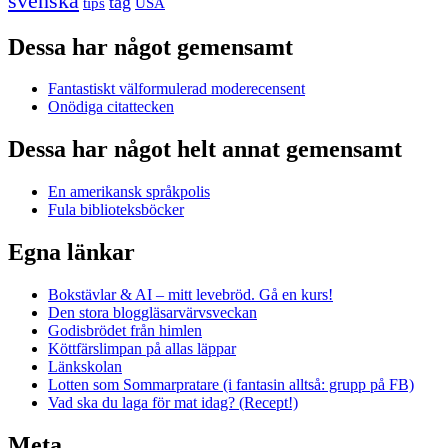
svenska
tåg
USA
tips
Dessa har något gemensamt
Fantastiskt välformulerad moderecensent
Onödiga citattecken
Dessa har något helt annat gemensamt
En amerikansk språkpolis
Fula biblioteksböcker
Egna länkar
Bokstävlar & AI – mitt levebröd. Gå en kurs!
Den stora bloggläsarvärvsveckan
Godisbrödet från himlen
Köttfärslimpan på allas läppar
Länkskolan
Lotten som Sommarpratare (i fantasin alltså: grupp på FB)
Vad ska du laga för mat idag? (Recept!)
Meta