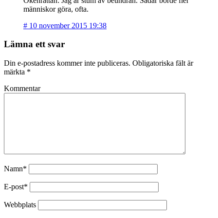
Ökenråttan: Jag är stum av beundran. Sådär borde fler
människor göra, ofta.
#
10 november 2015 19:38
Lämna ett svar
Din e-postadress kommer inte publiceras.
Obligatoriska fält är
märkta
*
Kommentar
Namn*
E-post*
Webbplats