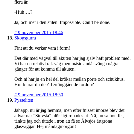
flera år.
-Huh….?
Ja, och mer i den stilen. Impossible. Can’t be done.
#
9 november 2015 18:46
Skogsgurra
Fint att du verkar vara i form!
Det där med vägval till akuten har jag själv haft problem med.
Vi har en relativt rak väg men måste ändå svänga några
gånger för att komma till akuten.
Och ni har ju en hel del krökar mellan pörte och schukhus.
Hur klarar du det? Terränggående fordon?
#
9 november 2015 18:50
Pysseliten
Jahapp, nu är jag hemma, men efter fnisset imorse blev det
allvar när ”Stuvsta” plötsligt ropades ut. Nä, nu sa hon fel,
tänkte jag och tittade i tron att få se Älvsjös ärtgröna
glasväggar. Hej måndagmorgon!