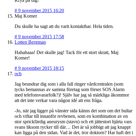
Krya på dig!
#
9 november 2015 16:20
Maj Korner
Du skulle ha sagt att du varit kontaktbar. Hela tiden.
#
9 november 2015 17:58
Lotten Bergman
Hahahaaa! Det skulle jag! Tack för ett stort skratt, Maj
Korner!
#
9 november 2015 18:15
och
Jag beundrar dig som i alla fall ringer vårdcentralen (som
tycks bemannas av samma företag som förser SOS Alarm
med telefonsvararfolk?)! Själv har jag så märkliga åkommor
att det inte verkar vara någon idé att ens fråga.
-Jo, när jag ligger på vänster sida känns det som om det bultar
och viftar till innanför revbenen, som en kombination av en
stor sprickfärdig aneurysm (stavn) och ett jättestort hjärta vars
svans liksom rycker till där… Det är så jobbigt att jag knappt
kan ligga på den sidan. Vad är det, tror doktorn? Har haft det i