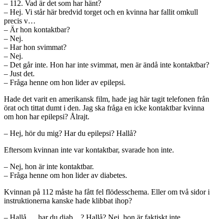
– 112. Vad är det som har hänt?
– Hej. Vi står här bredvid torget och en kvinna har fallit omkull
precis v…
– Är hon kontaktbar?
– Nej.
– Har hon svimmat?
– Nej.
– Det går inte. Hon har inte svimmat, men är ändå inte kontaktbar?
– Just det.
– Fråga henne om hon lider av epilepsi.
Hade det varit en amerikansk film, hade jag här tagit telefonen från
örat och tittat dumt i den. Jag ska fråga en icke kontaktbar kvinna
om hon har epilepsi? Ålrajt.
– Hej, hör du mig? Har du epilepsi? Hallå?
Eftersom kvinnan inte var kontaktbar, svarade hon inte.
– Nej, hon är inte kontaktbar.
– Fråga henne om hon lider av diabetes.
Kvinnan på 112 måste ha fått fel flödesschema. Eller om två sidor i
instruktionerna kanske hade klibbat ihop?
– Hallå … har du diab…? Hallå? Nej, hon är faktiskt inte