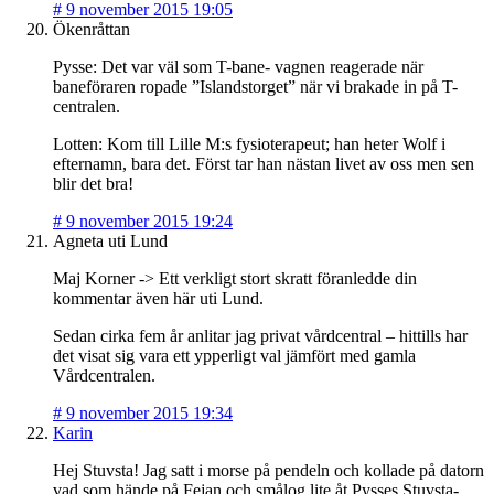
#
9 november 2015 19:05
Ökenråttan
Pysse: Det var väl som T-bane- vagnen reagerade när
baneföraren ropade ”Islandstorget” när vi brakade in på T-
centralen.
Lotten: Kom till Lille M:s fysioterapeut; han heter Wolf i
efternamn, bara det. Först tar han nästan livet av oss men sen
blir det bra!
#
9 november 2015 19:24
Agneta uti Lund
Maj Korner -> Ett verkligt stort skratt föranledde din
kommentar även här uti Lund.
Sedan cirka fem år anlitar jag privat vårdcentral – hittills har
det visat sig vara ett ypperligt val jämfört med gamla
Vårdcentralen.
#
9 november 2015 19:34
Karin
Hej Stuvsta! Jag satt i morse på pendeln och kollade på datorn
vad som hände på Fejan och smålog lite åt Pysses Stuvsta-