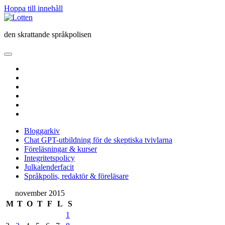
Hoppa till innehåll
Lotten
den skrattande språkpolisen
öppna
primär
twitter
meny
facebook
instagram
linkedin
rss
e-
post
Bloggarkiv
Chat GPT-utbildning för de skeptiska tvivlarna
Föreläsningar & kurser
Integritetspolicy
Julkalenderfacit
Språkpolis, redaktör & föreläsare
Sidopanel
november 2015
M
T
O
T
F
L
S
1