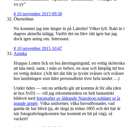
xx.yy”
#
10 november 2015 09:30
Ökenråttan
Nu kommer jag inte längre in på Laholm! Vilket lyft. Rakt in i
dagens aktuella inlägg. Varför det nu blev rätt igen har jag
dock igen aning om. Intressant.
#
10 november 2015 10:47
Annika
Hoppas Lotten fick en bra återringningstid, en vettig sköterska
att tala med, samt, i mån av behov, en snar och lämplig tid hos
en vettig doktor. (Allt det där blir ju tyvärr svårare och svårare
hos landstingen som lider personalbrist över hela landet …)
Under tiden — om nu artikeln går att komma åt för alla (den
är hos SvD) — vill jag rekommendera en helt fantastiskt
bildsvit med
fotografier av åldrande Napoleon-soldater ur la
grande armée
. Vilka uniformer, vilka huvudbonader, vad
gamla de har blivit (ja, de slogs ju redan 1805 och det här är
när fotograferingskonsten har kommit en bit på väg), så
vackert!