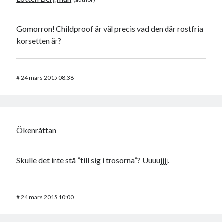
Gomorron! Childproof är väl precis vad den där rostfria
korsetten är?
#
24 mars 2015 08:38
Ökenråttan
Skulle det inte stå ”till sig i trosorna”? Uuuujjjj.
#
24 mars 2015 10:00