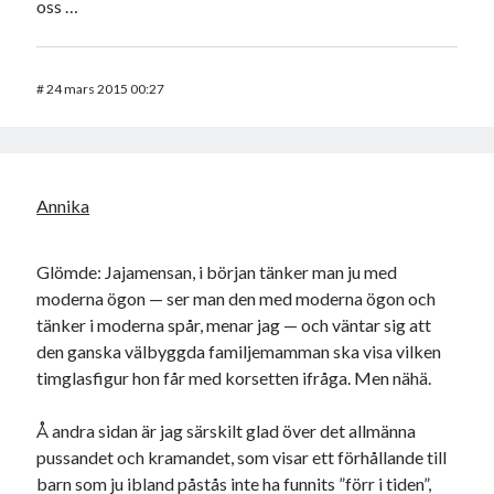
oss …
#
24 mars 2015 00:27
Annika
Glömde: Jajamensan, i början tänker man ju med
moderna ögon — ser man den med moderna ögon och
tänker i moderna spår, menar jag — och väntar sig att
den ganska välbyggda familjemamman ska visa vilken
timglasfigur hon får med korsetten ifråga. Men nähä.
Å andra sidan är jag särskilt glad över det allmänna
pussandet och kramandet, som visar ett förhållande till
barn som ju ibland påstås inte ha funnits ”förr i tiden”,