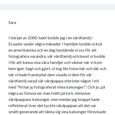
Sara
I början av 2000-talet bodde jag i en värdfamilj i
Ecuador under några månader. I familjen bodde också
en amerikanska och en dag bestämde vi oss för att
fotografera varandra, vår värdfamilj och huset vi bodde
i för att kunna visa våra familjer och vänner när vi kom
hem igen. Sagt och gjort, vi tog lite foton här och där och
när vi hade framkallat dem visade vi dem för vår
värdfamilj varpå vår värdpappa utbrister något i stil
med ”Ni har ju fotograferat mina kalsonger!”. Och jo, på
några av fotona ser man tvätt på tork, inklusive
värdpappans kalsonger, men medan jag knappt hade
reflekterat över det tyckte värdpappan att det var
smått generande att tänka sig sina kalsonger förevisade