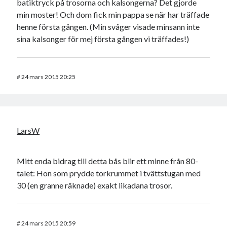
batiktryck på trosorna och kalsongerna? Det gjorde
min moster! Och dom fick min pappa se när har träffade
henne första gången. (Min svåger visade minsann inte
sina kalsonger för mej första gången vi träffades!)
#
24 mars 2015 20:25
LarsW
Mitt enda bidrag till detta bås blir ett minne från 80-
talet: Hon som prydde torkrummet i tvättstugan med
30 (en granne räknade) exakt likadana trosor.
#
24 mars 2015 20:59