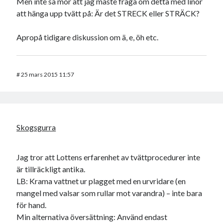
Men inte så mör att jag måste fråga om detta med linor
att hänga upp tvätt på: Är det STRECK eller STRÄCK?
Apropå tidigare diskussion om ä, e, öh etc.
#
25 mars 2015 11:57
Skogsgurra
Jag tror att Lottens erfarenhet av tvättprocedurer inte
är tillräckligt antika.
LB: Krama vattnet ur plagget med en urvridare (en
mangel med valsar som rullar mot varandra) – inte bara
för hand.
Min alternativa översättning: Använd endast