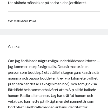
för okända människor på andra sidan jordklotet.
#
24 mars 2015 19:22
Annika
Om jag ändå hade några roliga underklädesanekdoter —
jag kommer inte på några alls. Det närmaste är en
person som bodde på ett ställe i skogen ganska nära där
mamma och pappa bodde (en tre-fyra kilometer, vilket
ju är nära när det är i skogen man bor), och som gick så
lättklädd hela sommarhalvåret att m & p alltid kallade
honom Badbrallemannen. Jag har träffat honom och
vetat vad han hette på riktigt men det namnet är som
bortblåst. Badbrallemannen är hans identitet för