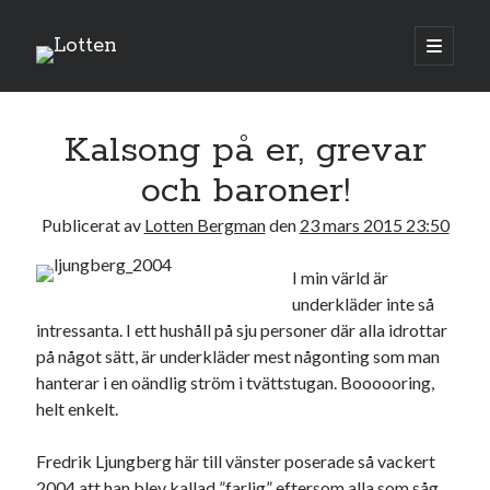
Lotten
öppna
primär
Sidopanel
meny
mars 2015
Kalsong på er, grevar
M
T
O
T
F
L
S
och baroner!
1
Publicerat av
Lotten Bergman
den
23 mars 2015 23:50
2
3
4
5
6
7
8
9
10
11
12
13
14
15
I min värld är
16
17
18
19
20
21
22
underkläder inte så
intressanta. I ett hushåll på sju personer där alla idrottar
23
24
25
26
27
28
29
på något sätt, är underkläder mest någonting som man
30
31
hanterar i en oändlig ström i tvättstugan. Boooooring,
helt enkelt.
« feb
apr »
Fredrik Ljungberg här till vänster poserade så vackert
2004 att han blev kallad ”farlig” eftersom alla som såg
Sök