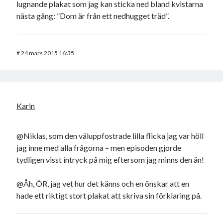
lugnande plakat som jag kan sticka ned bland kvistarna
nästa gång: ”Dom är från ett nedhugget träd”.
#
24 mars 2015 16:35
Karin
@Niklas, som den väluppfostrade lilla flicka jag var höll
jag inne med alla frågorna – men episoden gjorde
tydligen visst intryck på mig eftersom jag minns den än!
@Åh, ÖR, jag vet hur det känns och en önskar att en
hade ett riktigt stort plakat att skriva sin förklaring på.