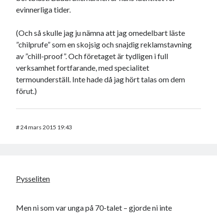
evinnerliga tider.
(Och så skulle jag ju nämna att jag omedelbart läste
”chilprufe” som en skojsig och snajdig reklamstavning
av ”chill-proof”. Och företaget är tydligen i full
verksamhet fortfarande, med specialitet
termounderställ. Inte hade då jag hört talas om dem
förut.)
#
24 mars 2015 19:43
Pysseliten
Men ni som var unga på 70-talet – gjorde ni inte