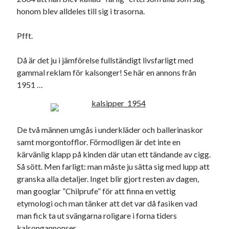
honom blev alldeles till sig i trasorna.
Pfft.
Då är det ju i jämförelse fullständigt livsfarligt med
Kategorier
gammal reklam för kalsonger! Se här en annons från
Kategorier
1951 …
De två männen umgås i underkläder och ballerinaskor
Etiketter
samt morgontofflor. Förmodligen är det inte en
#blogg100
allmänbildning
kärvänlig klapp på kinden där utan ett tändande av cigg.
barn
Så sött. Men farligt: man måste ju sätta sig med lupp att
barnen
basket
corona
bil
granska alla detaljer. Inget blir gjort resten av dagen,
man googlar ”Chilprufe” för att finna en vettig
död
film
England
fest
fotboll
etymologi och man tänker att det var då fasiken vad
jobb
historia
hotell
man fick ta ut svängarna roligare i forna tiders
kalsongannonser.