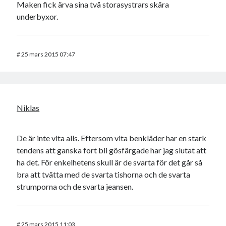
Maken fick ärva sina två storasystrars skära
underbyxor.
#
25 mars 2015 07:47
Niklas
De är inte vita alls. Eftersom vita benkläder har en stark
tendens att ganska fort bli gösfärgade har jag slutat att
ha det. För enkelhetens skull är de svarta för det går så
bra att tvätta med de svarta tishorna och de svarta
strumporna och de svarta jeansen.
#
25 mars 2015 11:03