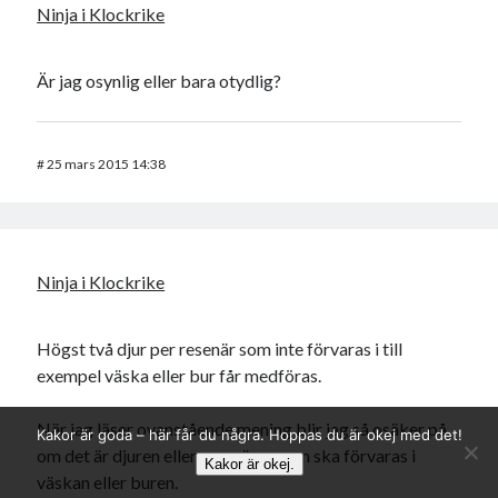
Ninja i Klockrike
Är jag osynlig eller bara otydlig?
#
25 mars 2015 14:38
Ninja i Klockrike
Högst två djur per resenär som inte förvaras i till
exempel väska eller bur får medföras.
När jag läser ovanstående mening blir jag så osäker på
Kakor är goda – här får du några. Hoppas du är okej med det!
om det är djuren eller resenären som ska förvaras i
Kakor är okej.
väskan eller buren.