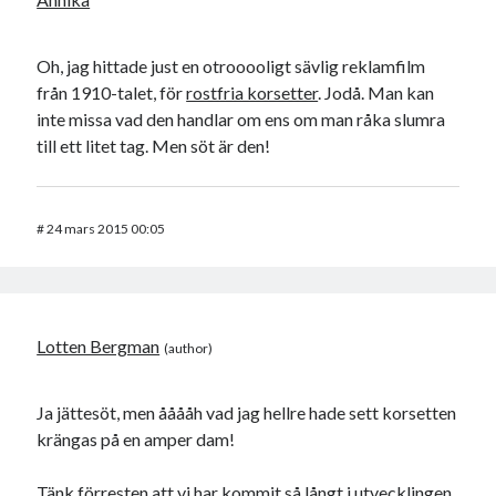
Oh, jag hittade just en otrooooligt sävlig reklamfilm
från 1910-talet, för
rostfria korsetter
. Jodå. Man kan
inte missa vad den handlar om ens om man råka slumra
till ett litet tag. Men söt är den!
#
24 mars 2015 00:05
Lotten Bergman
Ja jättesöt, men ååååh vad jag hellre hade sett korsetten
krängas på en amper dam!
Tänk förresten att vi har kommit så långt i utvecklingen