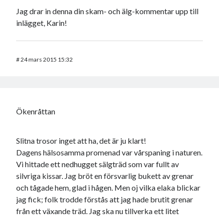
Jag drar in denna din skam- och älg-kommentar upp till
inlägget, Karin!
#
24 mars 2015 15:32
Ökenråttan
Slitna trosor inget att ha, det är ju klart!
Dagens hälsosamma promenad var vårspaning i naturen.
Vi hittade ett nedhugget sälgträd som var fullt av
silvriga kissar. Jag bröt en försvarlig bukett av grenar
och tågade hem, glad i hågen. Men oj vilka elaka blickar
jag fick; folk trodde förstås att jag hade brutit grenar
från ett växande träd. Jag ska nu tillverka ett litet