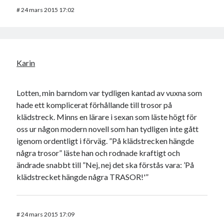
#
24 mars 2015 17:02
Karin
Lotten, min barndom var tydligen kantad av vuxna som
hade ett komplicerat förhållande till trosor på
klädstreck. Minns en lärare i sexan som läste högt för
oss ur någon modern novell som han tydligen inte gått
igenom ordentligt i förväg. ”På klädstrecken hängde
några trosor” läste han och rodnade kraftigt och
ändrade snabbt till ”Nej, nej det ska förstås vara: ’På
klädstrecket hängde några TRASOR!'”
#
24 mars 2015 17:09