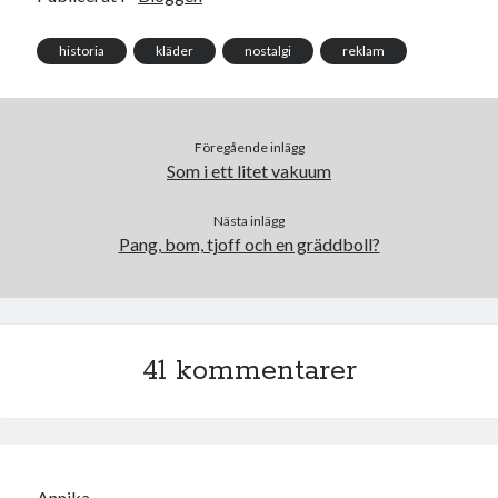
o
e
o
r
k
historia
kläder
nostalgi
reklam
Föregående inlägg
Som i ett litet vakuum
Nästa inlägg
Pang, bom, tjoff och en gräddboll?
41 kommentarer
Annika