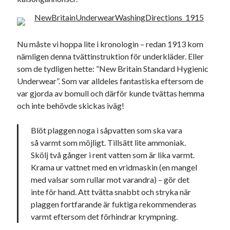
Julkalendern
Julkalenderfacit
julkalendern 2021
Julkalendern 2024
konst
minne
kåseri
mat
Lund
lifvet
Nu måste vi hoppa lite i kronologin – redan 1913 kom
minnen
nämligen denna tvättinstruktion för underkläder. Eller
mode
musik
museum
som de tydligen hette: ”New Britain Standard Hygienic
nostalgi
ord
radio
recept
Underwear”. Som var alldeles fantastiska eftersom de
resa
var gjorda av bomull och därför kunde tvättas hemma
skola
reklam
sekrutt
och inte behövde skickas iväg!
språk
sommar
språkpolis
Blöt plaggen noga i såpvatten som ska vara
svenska
tåg
tips
Stockholm
så varmt som möjligt. Tillsätt lite ammoniak.
Skölj två gånger i rent vatten som är lika varmt.
USA
Krama ur vattnet med en vridmaskin (en mangel
med valsar som rullar mot varandra) – gör det
inte för hand. Att tvätta snabbt och stryka när
Dessa har något gemensamt
plaggen fortfarande är fuktiga rekommenderas
varmt eftersom det förhindrar krympning.
Fantastiskt välformulerad moderecensent
Onödiga citattecken