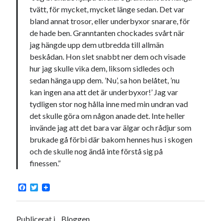
Meta
tvätt, för mycket, mycket länge sedan. Det var
bland annat trosor, eller underbyxor snarare, för
Logga in
de hade ben. Granntanten chockades svårt när
Flöde för inlägg
jag hängde upp dem utbredda till allmän
Flöde för kommentarer
beskådan. Hon slet snabbt ner dem och visade
WordPress.org
hur jag skulle vika dem, liksom sidledes och
sedan hänga upp dem. ’Nu’, sa hon belåtet, ’nu
kan ingen ana att det är underbyxor!’ Jag var
tydligen stor nog hålla inne med min undran vad
det skulle göra om någon anade det. Inte heller
Pejpalla!
invände jag att det bara var älgar och rådjur som
brukade gå förbi där bakom hennes hus i skogen
och de skulle nog ändå inte förstå sig på
finessen.”
F
T
Swish: 070-8885542
a
w
c
i
e
t
b
t
Publicerat i
Bloggen