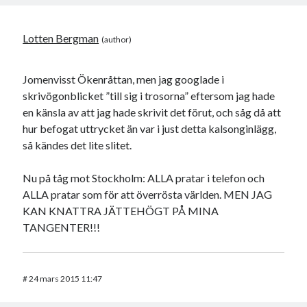
Lotten Bergman
Jomenvisst Ökenråttan, men jag googlade i
skrivögonblicket ”till sig i trosorna” eftersom jag hade
en känsla av att jag hade skrivit det förut, och såg då att
hur befogat uttrycket än var i just detta kalsonginlägg,
så kändes det lite slitet.
Nu på tåg mot Stockholm: ALLA pratar i telefon och
ALLA pratar som för att överrösta världen. MEN JAG
KAN KNATTRA JÄTTEHÖGT PÅ MINA
TANGENTER!!!
#
24 mars 2015 11:47