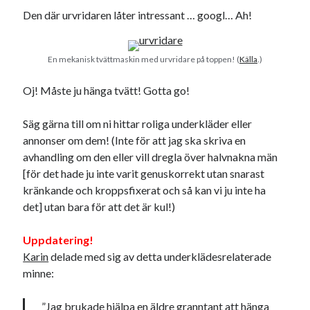
Den där urvridaren låter intressant … googl… Ah!
Dessa har något helt annat gemensamt
En mekanisk tvättmaskin med urvridare på toppen! (
Källa
.)
En amerikansk språkpolis
Oj! Måste ju hänga tvätt! Gotta go!
Fula biblioteksböcker
Säg gärna till om ni hittar roliga underkläder eller
annonser om dem! (Inte för att jag ska skriva en
Egna länkar
avhandling om den eller vill dregla över halvnakna män
Bokstävlar & AI – mitt levebröd. Gå en kurs!
[för det hade ju inte varit genuskorrekt utan snarast
Den stora bloggläsarvärvsveckan
kränkande och kroppsfixerat och så kan vi ju inte ha
Godisbrödet från himlen
det] utan bara för att det är kul!)
Köttfärslimpan på allas läppar
Länkskolan
Uppdatering!
Lotten som Sommarpratare (i fantasin alltså: grupp på FB)
Karin
delade med sig av detta underklädesrelaterade
Vad ska du laga för mat idag? (Recept!)
minne:
”Jag brukade hjälpa en äldre granntant att hänga