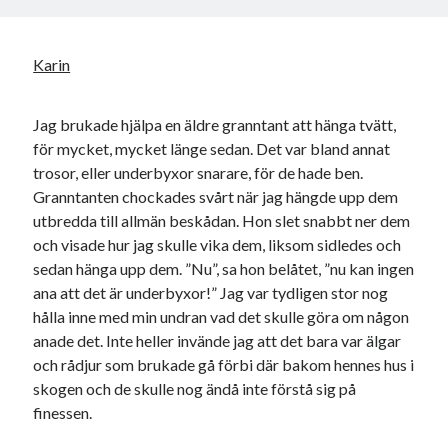
Karin
Jag brukade hjälpa en äldre granntant att hänga tvätt,
för mycket, mycket länge sedan. Det var bland annat
trosor, eller underbyxor snarare, för de hade ben.
Granntanten chockades svårt när jag hängde upp dem
utbredda till allmän beskådan. Hon slet snabbt ner dem
och visade hur jag skulle vika dem, liksom sidledes och
sedan hänga upp dem. ”Nu”, sa hon belåtet, ”nu kan ingen
ana att det är underbyxor!” Jag var tydligen stor nog
hålla inne med min undran vad det skulle göra om någon
anade det. Inte heller invände jag att det bara var älgar
och rådjur som brukade gå förbi där bakom hennes hus i
skogen och de skulle nog ändå inte förstå sig på
finessen.