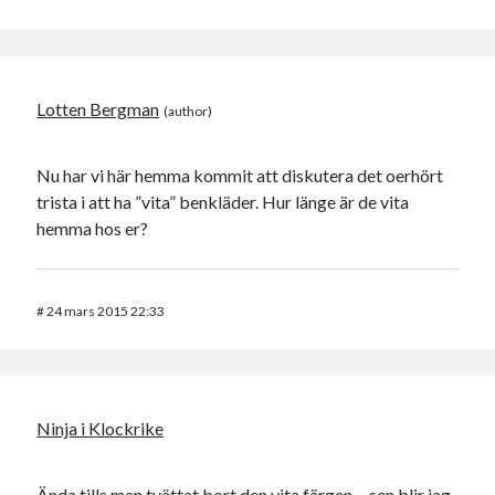
Lotten Bergman
Nu har vi här hemma kommit att diskutera det oerhört
trista i att ha ”vita” benkläder. Hur länge är de vita
hemma hos er?
#
24 mars 2015 22:33
Ninja i Klockrike
Ända tills man tvättat bort den vita färgen….sen blir jag