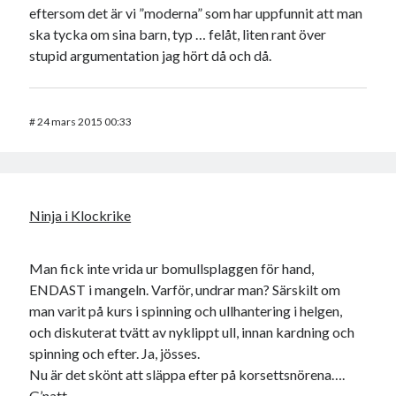
eftersom det är vi ”moderna” som har uppfunnit att man
ska tycka om sina barn, typ … felåt, liten rant över
stupid argumentation jag hört då och då.
#
24 mars 2015 00:33
Ninja i Klockrike
Man fick inte vrida ur bomullsplaggen för hand,
ENDAST i mangeln. Varför, undrar man? Särskilt om
man varit på kurs i spinning och ullhantering i helgen,
och diskuterat tvätt av nyklippt ull, innan kardning och
spinning och efter. Ja, jösses.
Nu är det skönt att släppa efter på korsettsnörena….
G’natt.