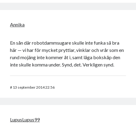
Annika
En sån där robotdammsugare skulle inte funka så bra
här — vi har för mycket pryttlar, vinklar och vrår som en
rund mojäng inte kommer åt i, samt låga bokskåp den
inte skulle komma under. Synd, det. Verkligen synd.
#
13 september 2014 22:56
LupusLupus99