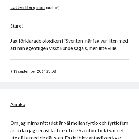
Lotten Bergman
Sture!
Jag förklarade ologiken i ”Sventon” när jag var liten med
att han egentligen visst kunde säga s, men inte ville.
#
13 september 2014 23:08
Annika
Om jag minns rätt (det är väl mellan fyrtio och fyrtiofem
år sedan jag senast läste en Ture Sventon-bok) var det
lite olika med de där s-en. En del blev antagligen kvar