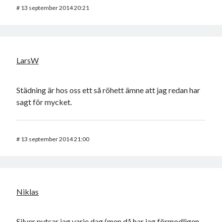
#
13 september 2014 20:21
LarsW
Städning är hos oss ett så röhett ämne att jag redan har
sagt för mycket.
#
13 september 2014 21:00
Niklas
Silver putsar jag varje dag (men då har jag förmodligen