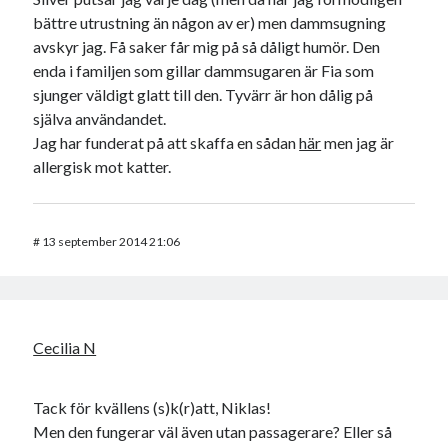
bättre utrustning än någon av er) men dammsugning
avskyr jag. Få saker får mig på så dåligt humör. Den
enda i familjen som gillar dammsugaren är Fia som
sjunger väldigt glatt till den. Tyvärr är hon dålig på
själva användandet.
Jag har funderat på att skaffa en sådan
här
men jag är
allergisk mot katter.
#
13 september 2014 21:06
Cecilia N
Tack för kvällens (s)k(r)att, Niklas!
Men den fungerar väl även utan passagerare? Eller så