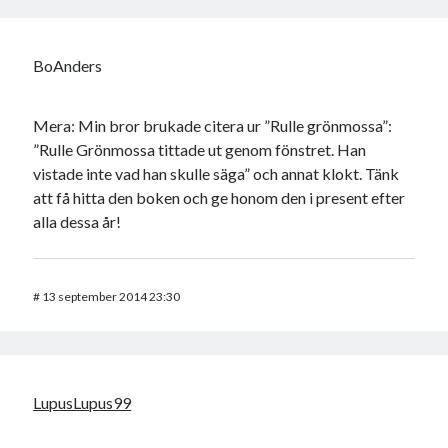
BoAnders
Mera: Min bror brukade citera ur ”Rulle grönmossa”:
”Rulle Grönmossa tittade ut genom fönstret. Han
vistade inte vad han skulle säga” och annat klokt. Tänk
att få hitta den boken och ge honom den i present efter
alla dessa år!
#
13 september 2014 23:30
LupusLupus99