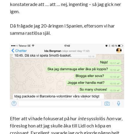
konstaterade att … att … nej, ingenting – så jag gick ner
#blogg100
allmänbildning
barn
igen.
barnen
basket
corona
bil
Då frågade jag 20-åringen i Spanien, eftersom vi har
död
film
England
fest
fotboll
samma rastlösa själ.
jobb
historia
hotell
Julkalendern
Julkalenderfacit
julkalendern 2021
Julkalendern 2024
konst
minne
kåseri
mat
Lund
lifvet
minnen
mode
musik
museum
nostalgi
ord
radio
recept
resa
skola
reklam
sekrutt
Efter att vi hade fokuserat på hur
inte
sysslolös
hon
var,
språk
sommar
språkpolis
föreslog hon att jag skulle åka till Lidl och köpa en
svenska
tåg
tips
Stockholm
croissant. Excellent, svarade jag och gjorde någon helt