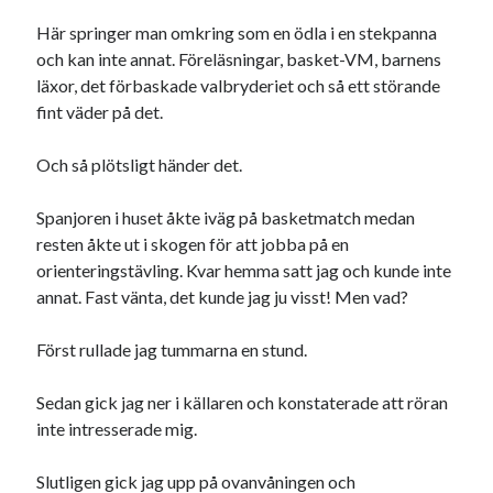
22
23
24
25
26
27
28
Här springer man omkring som en ödla i en stekpanna
och kan inte annat. Föreläsningar, basket-VM, barnens
29
30
läxor, det förbaskade valbryderiet och så ett störande
« aug
okt »
fint väder på det.
Och så plötsligt händer det.
Sök
Spanjoren i huset åkte iväg på basketmatch medan
resten åkte ut i skogen för att jobba på en
orienteringstävling. Kvar hemma satt jag och kunde inte
annat. Fast vänta, det kunde jag ju visst! Men vad?
Kategorier
Först rullade jag tummarna en stund.
Kategorier
Sedan gick jag ner i källaren och konstaterade att röran
inte intresserade mig.
Etiketter
Slutligen gick jag upp på ovanvåningen och