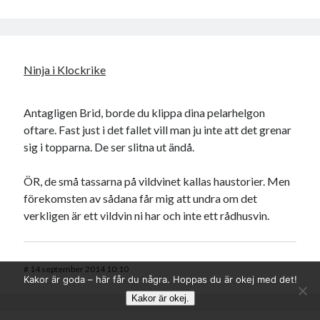
Ninja i Klockrike
Antagligen Brid, borde du klippa dina pelarhelgon
oftare. Fast just i det fallet vill man ju inte att det grenar
sig i topparna. De ser slitna ut ändå.
ÖR, de små tassarna på vildvinet kallas haustorier. Men
förekomsten av sådana får mig att undra om det
verkligen är ett vildvin ni har och inte ett rådhusvin.
#
14 september 2014 10:10
Kakor är goda – här får du några. Hoppas du är okej med det!
Kakor är okej.