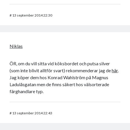
#
13 september 2014 22:30
Niklas
ÖR, om du vill sitta vid köksbordet och putsa silver
(som inte blivit alltför svart) rekommenderar jag de
här
.
Jag köper dem hos Konrad Wahlström på Magnus
Ladulåsgatan men de finns säkert hos välsorterade
färghandlare typ.
#
13 september 2014 22:43