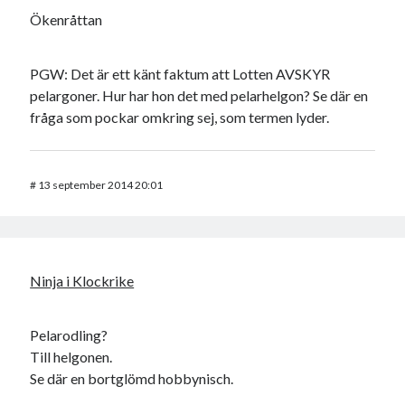
Ökenråttan
PGW: Det är ett känt faktum att Lotten AVSKYR
pelargoner. Hur har hon det med pelarhelgon? Se där en
fråga som pockar omkring sej, som termen lyder.
#
13 september 2014 20:01
Ninja i Klockrike
Pelarodling?
Till helgonen.
Se där en bortglömd hobbynisch.