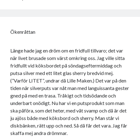
Ökenråttan
Länge hade jag en dröm om en fridfull tillvaro; det var
när livet brusade som värst omkring oss. Jag ville sitta
fridfullt vid köksbordet på söndagseftermiddag och
putsa silver med ett litet glas sherry bredvid mej.
(”Varför LITET”, undrar då Lille Maken.) Det var på den
tiden när silverputs var nåt man med languissanta gester
gned på med en trasa. Tråkigt och tidsödande och
underbart onödigt. Nu har vi en putsprodukt som man
ska påföra, som det heter, med våt svamp och då är det
ju ajöss både med köksbord och sherry. Man står vi
diskbänken, rätt upp och ned. Så då får det vara. Jag får
skaffa mej andra drömmar.