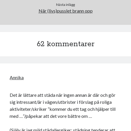
Nästa inlägg
När (livs)pusslet brann opp
Swish: 070-8885542
62 kommentarer
Annika
Det är lättare att städa när ingen annan är där och gör
sig intressant/är i vägen/utbrister i förslag på roliga
aktiviteter/skriker ”kommer du ett tag och hjälper till
med …”/påpekar att det vore bättre om …
(Själv är jag mild städallergiker: städning tenderar att