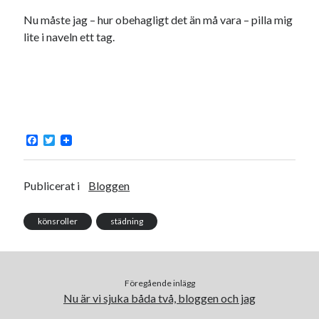
Godisbrödet från himlen
Nu måste jag – hur obehagligt det än må vara – pilla mig
Köttfärslimpan på allas läppar
lite i naveln ett tag.
Länkskolan
Lotten som Sommarpratare (i fantasin alltså: grupp på FB)
Vad ska du laga för mat idag? (Recept!)
Meta
F
T
a
w
Logga in
c
i
Flöde för inlägg
e
t
b
t
Publicerat i
Bloggen
Flöde för kommentarer
o
e
WordPress.org
o
r
k
könsroller
städning
Föregående inlägg
Pejpalla!
Nu är vi sjuka båda två, bloggen och jag