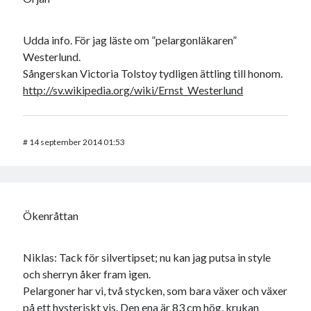
Udda info. För jag läste om ”pelargonläkaren”
Westerlund.
Sångerskan Victoria Tolstoy tydligen ättling till honom.
http://sv.wikipedia.org/wiki/Ernst_Westerlund
#
14 september 2014 01:53
Ökenråttan
Niklas: Tack för silvertipset; nu kan jag putsa in style
och sherryn åker fram igen.
Pelargoner har vi, två stycken, som bara växer och växer
på ett hysteriskt vis. Den ena är 83 cm hög, krukan