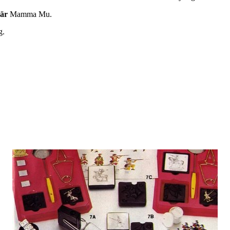
är
Mamma Mu.
g.
.