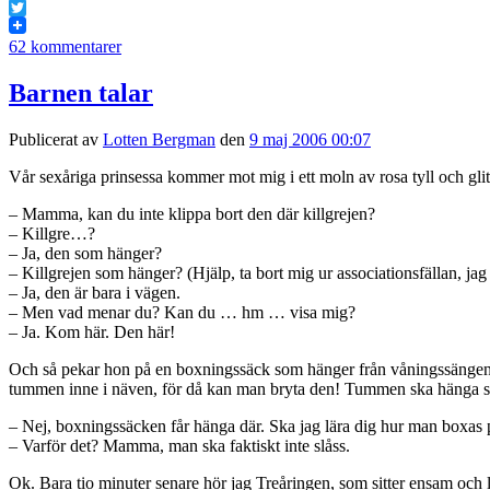
Facebook
Twitter
62 kommentarer
Barnen talar
Publicerat av
Lotten Bergman
den
9 maj 2006 00:07
Vår sexåriga prinsessa kommer mot mig i ett moln av rosa tyll och gl
– Mamma, kan du inte klippa bort den där killgrejen?
– Killgre…?
– Ja, den som hänger?
– Killgrejen som hänger? (Hjälp, ta bort mig ur associationsfällan, jag 
– Ja, den är bara i vägen.
– Men vad menar du? Kan du … hm … visa mig?
– Ja. Kom här. Den här!
Och så pekar hon på en boxningssäck som hänger från våningssängen. Me
tummen inne i näven, för då kan man bryta den! Tummen ska hänga so
– Nej, boxningssäcken får hänga där. Ska jag lära dig hur man boxas
– Varför det? Mamma, man ska faktiskt inte slåss.
Ok. Bara tio minuter senare hör jag Treåringen, som sitter ensam och l