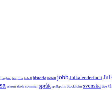
jobb
Jul
Julkalenderfacit
historia
d
hotell
England
fest
film
fotboll
sa
språk
svenska
tå
sommar
tips
sekrutt
skola
språkpolis
Stockholm