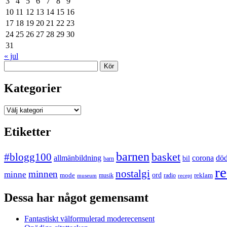
3
4
5
6
7
8
9
10
11
12
13
14
15
16
17
18
19
20
21
22
23
24
25
26
27
28
29
30
31
« jul
Sök
Kategorier
Kategorier
Etiketter
barnen
#blogg100
basket
allmänbildning
corona
dö
bil
barn
re
nostalgi
minnen
minne
mode
ord
reklam
musik
radio
museum
recept
Dessa har något gemensamt
Fantastiskt välformulerad moderecensent