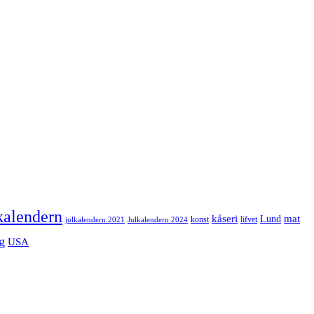
kalendern
mat
kåseri
Lund
julkalendern 2021
Julkalendern 2024
konst
lifvet
g
USA