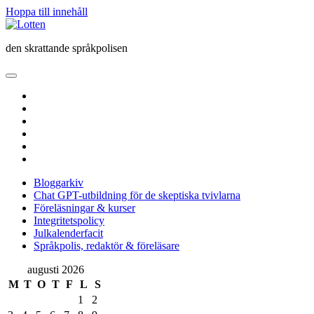
Hoppa till innehåll
Lotten
den skrattande språkpolisen
öppna
primär
twitter
meny
facebook
instagram
linkedin
rss
e-
post
Bloggarkiv
Chat GPT-utbildning för de skeptiska tvivlarna
Föreläsningar & kurser
Integritetspolicy
Julkalenderfacit
Språkpolis, redaktör & föreläsare
Sidopanel
augusti 2026
M
T
O
T
F
L
S
1
2