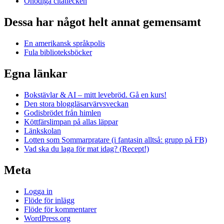
Onödiga citattecken
Dessa har något helt annat gemensamt
En amerikansk språkpolis
Fula biblioteksböcker
Egna länkar
Bokstävlar & AI – mitt levebröd. Gå en kurs!
Den stora bloggläsarvärvsveckan
Godisbrödet från himlen
Köttfärslimpan på allas läppar
Länkskolan
Lotten som Sommarpratare (i fantasin alltså: grupp på FB)
Vad ska du laga för mat idag? (Recept!)
Meta
Logga in
Flöde för inlägg
Flöde för kommentarer
WordPress.org