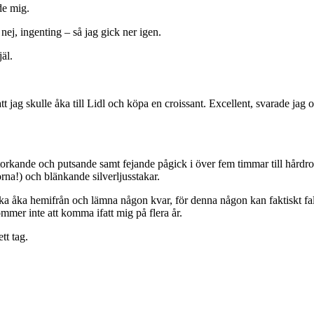
de mig.
ej, ingenting – så jag gick ner igen.
äl.
tt jag skulle åka till Lidl och köpa en croissant. Excellent, svarade jag
nde och putsande samt fejande pågick i över fem timmar till hårdrock 
rna!) och blänkande silverljusstakar.
 ska åka hemifrån och lämna någon kvar, för denna någon kan faktiskt fa
mmer inte att komma ifatt mig på flera år.
tt tag.