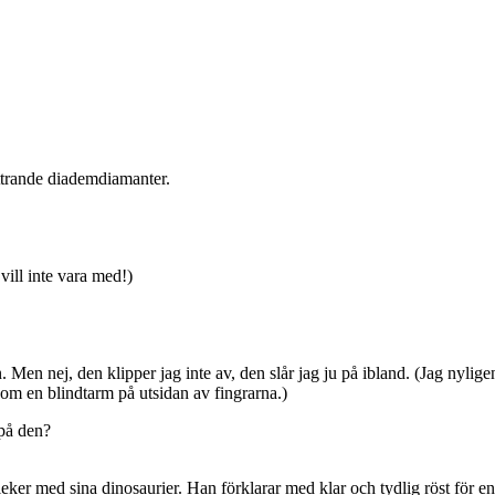
ittrande diademdiamanter.
vill inte vara med!)
n nej, den klipper jag inte av, den slår jag ju på ibland. (Jag nyligen
m en blindtarm på utsidan av fingrarna.)
 på den?
eker med sina dinosaurier. Han förklarar med klar och tydlig röst för en