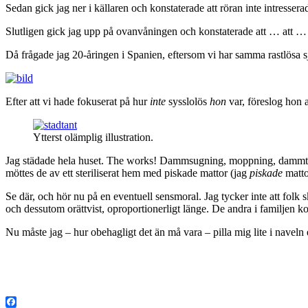
Sedan gick jag ner i källaren och konstaterade att röran inte intressera
Slutligen gick jag upp på ovanvåningen och konstaterade att … att … n
Då frågade jag 20-åringen i Spanien, eftersom vi har samma rastlösa sj
Efter att vi hade fokuserat på hur
inte
sysslolös
hon
var, föreslog hon a
Ytterst olämplig illustration.
Jag städade hela huset. The works! Dammsugning, moppning, dammtorka
möttes de av ett steriliserat hem med piskade mattor (jag
piskade
matto
Se där, och hör nu på en eventuell sensmoral. Jag tycker inte att folk
och dessutom orättvist, oproportionerligt länge. De andra i familjen ko
Nu måste jag – hur obehagligt det än må vara – pilla mig lite i naveln e