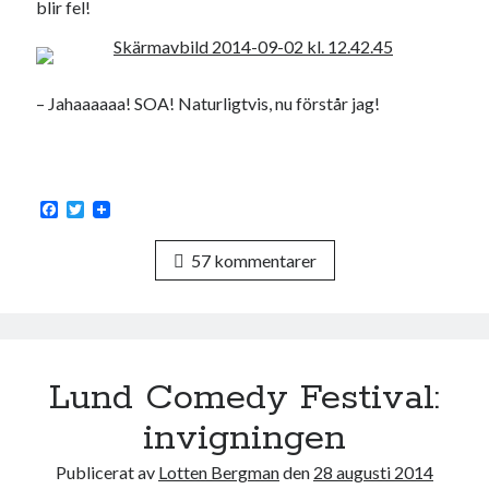
blir fel!
– Jahaaaaaa! SOA! Naturligtvis, nu förstår jag!
F
T
a
w
c
i
57 kommentarer
e
t
b
t
o
e
o
r
k
Lund Comedy Festival:
invigningen
Publicerat av
Lotten Bergman
den
28 augusti 2014