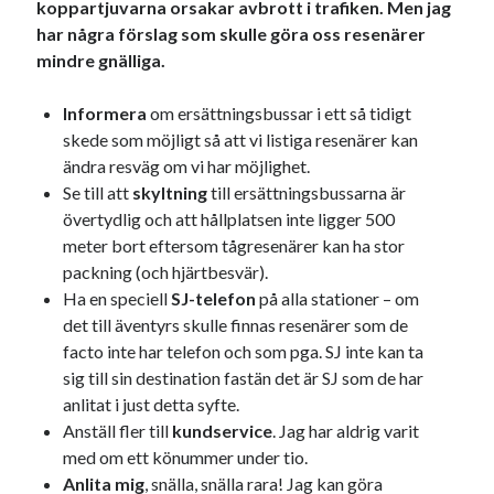
koppartjuvarna orsakar avbrott i trafiken. Men jag
har några förslag som skulle göra oss resenärer
mindre gnälliga.
Informera
om ersättningsbussar i ett så tidigt
skede som möjligt så att vi listiga resenärer kan
ändra resväg om vi har möjlighet.
Se till att
skyltning
till ersättningsbussarna är
övertydlig och att hållplatsen inte ligger 500
meter bort eftersom tågresenärer kan ha stor
packning (och hjärtbesvär).
Ha en speciell
SJ-telefon
på alla stationer – om
det till äventyrs skulle finnas resenärer som de
facto inte har telefon och som pga. SJ inte kan ta
sig till sin destination fastän det är SJ som de har
anlitat i just detta syfte.
Anställ fler till
kundservice
. Jag har aldrig varit
med om ett könummer under tio.
Anlita mig
, snälla, snälla rara! Jag kan göra