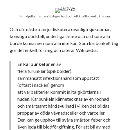
Min djefla man, en lustiger hatt och ett kräfthuvud på näsan.
Och då måste man ju diskutera ovanliga sjukdomar,
konstiga dödsfall, underliga lärare och ord som alla
borde kunna men som alla inte kan. Som karbunkel! Jag
gör det enkelt för mig och citerar Wikipedia:
En
karbunkel
är en av
flera
furunklar
(spikbölder)
sammansatt
infektionshärd
som uppstått
(oftast i nacken) genom
att
varbakterier
kommit in i
talgkörtlarna
i
huden. Karbunkeln kännetecknas av en rodnad
och smärtsamt hård svullnad i vilken det bildas
proppar av döda vävnadsceller och varceller.
Den kan ge upphov till svåra smärtor,
feber
och
även leda till
blodförgiftning
. För att bli av med