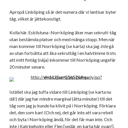
Apropå Linköping så är det numera där vi lantisar byter
tåg, vilket är jättekonstigt.
Kolla här. Eskilstuna–Norrköping åker man sekrutt-tåg
utan bestämda platser och med många stopp. Men när
man kommer till Norrköping (se karta) ska jag
inte
gå
av utan fortsätta att åka sekruttåg i en halvtimme trots
att mitt fintåg (nåja) inkommer till Norrköping ungefär
20 minuter senare.
Istället ska jag tuffa vidare till Linköping (se karta nu
då!) där jag har mindre marginal (åtta minuter) till det
tåg som jag ju kunde ha klivit på i Norrköping. Förklara
det, den som kan! (Och nej, det går inte att vara rebell
och byta i Norrköping ändå, för det får man inte. Och
inte i Katrineholm eller Flen [sedär, en karta här ovan!],