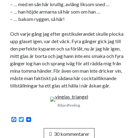
– … med en sån här krullig, avlång liksom sned …
– … han höjde armarna så här som om han …
– … bakom ryggen, så här!
Och varje gång jag efter gestikulerandet skulle plocka
upp glaset igen, var det väck. Fyra gånger gick jag till
den perfekte kyparen och sa förlåt, nu är jag här igen,
mitt glas är borta och jag hann inte ens smaka och fyra
gånger log han och sprang iväg för att rädda mig från
mina tomma händer. För även om man inte dricker vin,
måste man faktiskt på sådana här cocktailliknande
tillställningar ha ett glas att hålla i när åskan går.
Biljardfeeling.
F
T
a
w
c
i
30 kommentarer
e
t