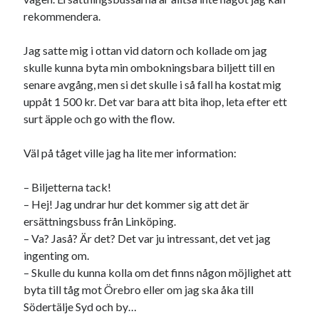
julkalendern 2021
Julkalendern 2024
konst
rekommendera.
minne
kåseri
mat
Lund
lifvet
Jag satte mig i ottan vid datorn och kollade om jag
minnen
mode
musik
museum
skulle kunna byta min ombokningsbara biljett till en
nostalgi
senare avgång, men si det skulle i så fall ha kostat mig
ord
radio
recept
uppåt 1 500 kr. Det var bara att bita ihop, leta efter ett
resa
skola
reklam
sekrutt
surt äpple och go with the flow.
språk
sommar
språkpolis
Väl på tåget ville jag ha lite mer information:
svenska
tåg
tips
Stockholm
– Biljetterna tack!
USA
– Hej! Jag undrar hur det kommer sig att det är
ersättningsbuss från Linköping.
– Va? Jaså? Är det? Det var ju intressant, det vet jag
Dessa har något gemensamt
ingenting om.
– Skulle du kunna kolla om det finns någon möjlighet att
Fantastiskt välformulerad moderecensent
byta till tåg mot Örebro eller om jag ska åka till
Onödiga citattecken
Södertälje Syd och by…