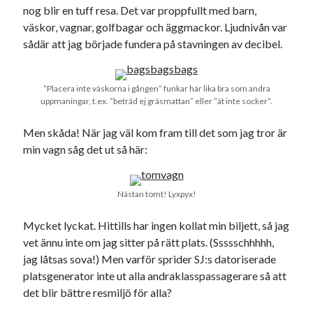
nog blir en tuff resa. Det var proppfullt med barn,
väskor, vagnar, golfbagar och äggmackor. Ljudnivån var
sådär att jag började fundera på stavningen av decibel.
”Placera inte väskorna i gången” funkar här lika bra som andra
uppmaningar, t.ex. ”beträd ej gräsmattan” eller ”ät inte socker”.
Men skåda! När jag väl kom fram till det som jag tror är
min vagn såg det ut så här:
Nästan tomt! Lyxpyx!
Mycket lyckat. Hittills har ingen kollat min biljett, så jag
vet ännu inte om jag sitter på rätt plats. (Ssssschhhhh,
jag låtsas sova!) Men varför sprider SJ:s datoriserade
platsgenerator inte ut alla andraklasspassagerare så att
det blir bättre resmiljö för alla?