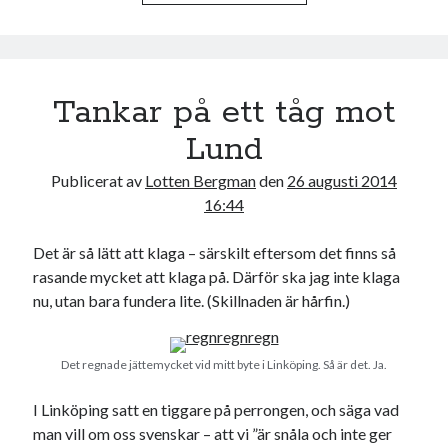
b
t
o
e
o
r
k
Tankar på ett tåg mot
Lund
Publicerat av
Lotten Bergman
den
26 augusti 2014
16:44
Det är så lätt att klaga – särskilt eftersom det finns så
rasande mycket att klaga på. Därför ska jag inte klaga
nu, utan bara fundera lite. (Skillnaden är hårfin.)
Det regnade jättemycket vid mitt byte i Linköping. Så är det. Ja.
I Linköping satt en tiggare på perrongen, och säga vad
man vill om oss svenskar – att vi ”är snåla och inte ger