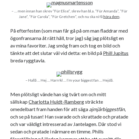
– … men innan han skrev ”Für Elise”, skrev han bl.a. ”Für Amanda”, ”Für
Jane”, ”Für Carola”, ”Für Gretchen”, och nu ska ni få
höra dem
.
På efterfesten (som man får gå på om man fladdrar med
ögonfransarna åt rätt håll, tror jag) såg jag plötsligt en
av mina favoriter. Jag smög fram och tog en bild och
tänkte att det slutar väl vid detta: en bild på
Phill Jupitus
breda ryggtavla.
– Hallå … Hej … Harrrkl … I’m your biggest fan … Hejdå.
Men plötsligt vände han sig tvärt om och mitt
sällskap
Charlotta Huldt-Ramberg
sträckte
omedelbart fram handen för att säga
ajmjårbiggestfän
,
och se på tusan! Han svarade och skrattade och pratade
och var väldigt intresserad av Jantelagen. Där stod vi
sedan och pratade i närmare en timme. Phills
föreställning på lördag kommer att ha ett avsnitt där