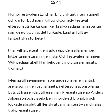
12:44
Humorfestivalen i Lund har blivit riktigt internationell
och därför bytt namn till Lund Comedy Festival
eftersom utrikiska komiker kräfva sådana namn på gig
som de gör. Och si, det funkade;
Lund är fullt av
fantastiska storheter
!
(Här vill jag egentligen radda upp dem alla, men jag
hittar tammetusan ingen lista. Och festivalen har ingen
Wikipediaartikel! Här behöver vi nog göra en insats,
tror jag.)
Men nu till invigningen, som ägde rum i en gigantisk
arena som ingen vet namnet på eftersom sponsorerna
byts ut från en dag till en annan. Presentatörerna
Anders
Johansson
och
Sissela Benn
gjorde ett bra jobb och
lockade absolut till fler skratt än mången tv-sänd galas
tråkpresentatörer.