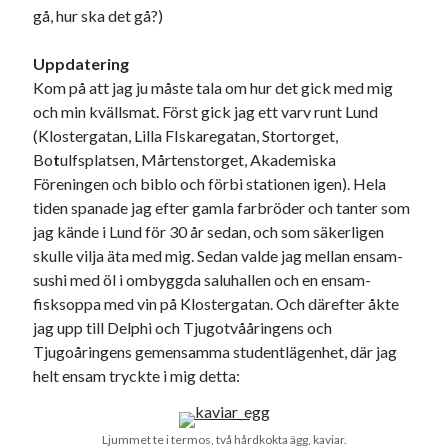
gå, hur ska det gå?)
Uppdatering
Kom på att jag ju måste tala om hur det gick med mig
och min kvällsmat. Först gick jag ett varv runt Lund
(Klostergatan, Lilla FIskaregatan, Stortorget,
Bo
t
ulfsplatsen, Mårtenstorget, Akademiska
Föreningen och biblo och förbi stationen igen). Hela
tiden spanade jag efter gamla farbröder och tanter som
jag kände i Lund för 30 år sedan, och som säkerligen
skulle vilja äta med mig. Sedan valde jag mellan ensam-
sushi med öl i ombyggda saluhallen och en ensam-
fisksoppa med vin på Klostergatan. Och därefter åkte
jag upp till Delphi och Tjugotvååringens och
Tjugoåringens gemensamma studentlägenhet, där jag
helt ensam tryckte i mig detta:
Ljummet te i termos, två hårdkokta ägg, kaviar.