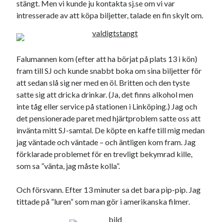
stängt. Men vi kunde ju kontakta sj.se om vi var
intresserade av att köpa biljetter, talade en fin skylt om.
Falumannen kom (efter att ha börjat på plats 13 i kön)
fram till SJ och kunde snabbt boka om sina biljetter för
att sedan slå sig ner med en öl. Britten och den tyste
satte sig att dricka drinkar. (Ja, det finns alkohol men
inte tåg eller service på stationen i Linköping.) Jag och
det pensionerade paret med hjärtproblem satte oss att
invänta mitt SJ-samtal. De köpte en kaffe till mig medan
jag väntade och väntade – och äntligen kom fram. Jag
förklarade problemet för en trevligt bekymrad kille,
som sa ”vänta, jag måste kolla”.
Och försvann. Efter 13 minuter sa det bara pip-pip. Jag
tittade på ”luren” som man gör i amerikanska filmer.