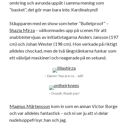
omkring och avrunda uppåt i samma mening som
”basket”, det gör man bara inte. Kardinalsynd!
Ståupparen med en show som heter ”Bulletproof” –
Shazia Mirza
– välkomnades upp på scenen för att
snabbintervjuas av initiativtagarna Anders Jansson (197
cm) och Johan Wester (198 cm). Hon verkade på riktigt
alldeles chockad, men de två långstånkarna funkar som
ett väloljat maskineri och reagerade på en sekund.
– Damn! You are so … tall!
– Ooooh, thank you!
Magnus Mårtensson
kom in som en annan Victor Borge
och var alldeles fantastisk – och ni ser ju att vi delar
nudelsoppefrisyr, han och jag.