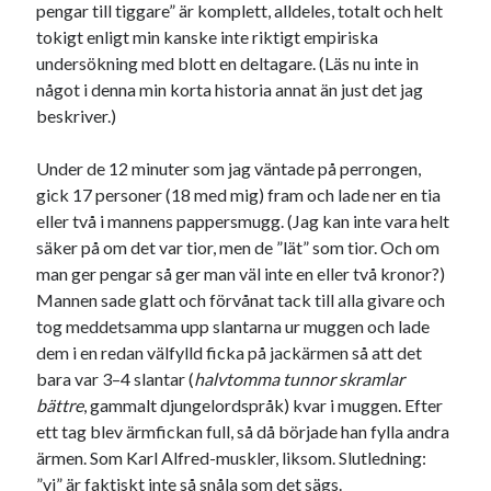
pengar till tiggare” är komplett, alldeles, totalt och helt
tokigt enligt min kanske inte riktigt empiriska
undersökning med blott en deltagare. (Läs nu inte in
något i denna min korta historia annat än just det jag
beskriver.)
Under de 12 minuter som jag väntade på perrongen,
gick 17 personer (18 med mig) fram och lade ner en tia
eller två i mannens pappersmugg. (Jag kan inte vara helt
säker på om det var tior, men de ”lät” som tior. Och om
man ger pengar så ger man väl inte en eller två kronor?)
Mannen sade glatt och förvånat tack till alla givare och
tog meddetsamma upp slantarna ur muggen och lade
dem i en redan välfylld ficka på jackärmen så att det
bara var 3–4 slantar (
halvtomma tunnor skramlar
bättre
, gammalt djungelordspråk) kvar i muggen. Efter
ett tag blev ärmfickan full, så då började han fylla andra
ärmen. Som Karl Alfred-muskler, liksom. Slutledning:
”vi” är faktiskt inte så snåla som det sägs.