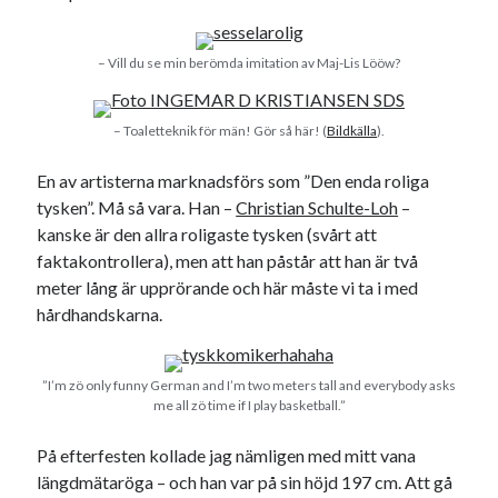
– Vill du se min berömda imitation av Maj-Lis Lööw?
– Toaletteknik för män! Gör så här! (
Bildkälla
).
En av artisterna marknadsförs som ”Den enda roliga
tysken”. Må så vara. Han –
Christian Schulte-Loh
–
kanske är den allra roligaste tysken (svårt att
faktakontrollera), men att han påstår att han är två
meter lång är upprörande och här måste vi ta i med
hårdhandskarna.
”I’m zö only funny German and I’m two meters tall and everybody asks
me all zö time if I play basketball.”
På efterfesten kollade jag nämligen med mitt vana
längdmätaröga – och han var på sin höjd 197 cm. Att gå