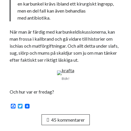
en karbunkel krävs ibland ett
kirurgiskt
ingrepp,
men en del fall kan även behandlas
med
antibiotika
.
När man är färdig med karbunkeldiskussionerna, kan
man frossa i kallbrand och gå vidare till historier om
ischias och matförgiftningar. Och allt detta under slafs,
sug, slörp och mums på skaldjur som ju om man tänker
efter faktiskt ser riktigt läskiga ut.
Böh!
Och hur var er fredag?
F
T
a
w
c
i
45 kommentarer
e
t
b
t
o
e