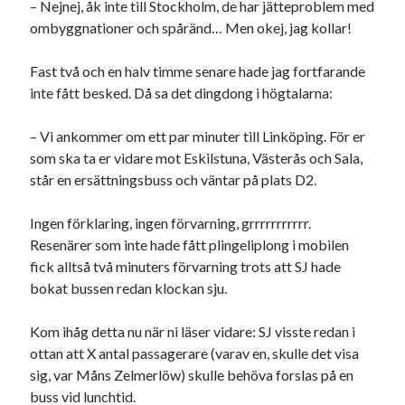
– Nejnej, åk inte till Stockholm, de har jätteproblem med
ombyggnationer och spåränd… Men okej, jag kollar!
Dessa har något helt annat gemensamt
En amerikansk språkpolis
Fast två och en halv timme senare hade jag fortfarande
Fula biblioteksböcker
inte fått besked. Då sa det dingdong i högtalarna:
– Vi ankommer om ett par minuter till Linköping. För er
Egna länkar
som ska ta er vidare mot Eskilstuna, Västerås och Sala,
står en ersättningsbuss och väntar på plats D2.
Bokstävlar & AI – mitt levebröd. Gå en kurs!
Den stora bloggläsarvärvsveckan
Ingen förklaring, ingen förvarning, grrrrrrrrrrr.
Godisbrödet från himlen
Resenärer som inte hade fått plingeliplong i mobilen
Köttfärslimpan på allas läppar
fick alltså två minuters förvarning trots att SJ hade
Länkskolan
bokat bussen redan klockan sju.
Lotten som Sommarpratare (i fantasin alltså: grupp på FB)
Vad ska du laga för mat idag? (Recept!)
Kom ihåg detta nu när ni läser vidare: SJ visste redan i
ottan att X antal passagerare (varav en, skulle det visa
sig, var Måns Zelmerlöw) skulle behöva forslas på en
Meta
buss vid lunchtid.