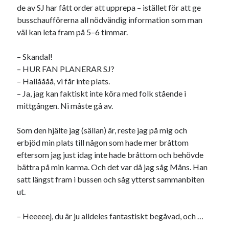
de av SJ har fått order att upprepa – istället för att ge
busschaufförerna all nödvändig information som man
väl kan leta fram på 5–6 timmar.
– Skandal!
– HUR FAN PLANERAR SJ?
– Hallåååå, vi får inte plats.
– Ja, jag kan faktiskt inte köra med folk stående i
mittgången. Ni måste gå av.
Som den hjälte jag (sällan) är, reste jag på mig och
erbjöd min plats till någon som hade mer bråttom
eftersom jag just idag inte hade bråttom och behövde
bättra på min karma. Och det var då jag såg Måns. Han
satt längst fram i bussen och såg ytterst sammanbiten
ut.
– Heeeeej, du är ju alldeles fantastiskt begåvad, och …