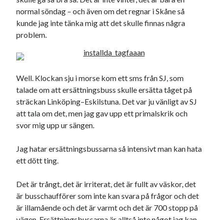
normal söndag – och även om det regnar i Skåne så
kunde jag inte tänka mig att det skulle finnas några
problem.
Kategorier
Kategorier
Well. Klockan sju i morse kom ett sms från SJ, som
talade om att ersättningsbuss skulle ersätta tåget på
sträckan Linköping–Eskilstuna. Det var ju vänligt av SJ
Etiketter
att tala om det, men jag gav upp ett primalskrik och
svor mig upp ur sängen.
#blogg100
allmänbildning
barn
barnen
Jag hatar ersättningsbussarna så intensivt man kan hata
basket
corona
bil
ett dött ting.
död
film
England
fest
fotboll
Det är trångt, det är irriterat, det är fullt av väskor, det
jobb
historia
hotell
är busschaufförer som inte kan svara på frågor och det
Julkalendern
är illamående och det är varmt och det är 700 stopp på
Julkalenderfacit
vägen. Ersättningsbussarna är alltså inte något jag kan