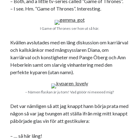
– Both, and a little tv-series called ”Game of Thrones”.
– I see. Hm. ”Game of Thrones”. Interesting.
I Game of Thrones ser hon ut så här.
Kvällen avslutades med en lång diskussion om karriärval
och kallskänkor med mångsysslaren Diana, om
karriärval och konstigheter med Pange Öberg och Ann
Heberlein samt om slarvig vinhantering med den
perfekte kyparen (utan namn).
– Nämen flaskan är ju tom! Vad gööör ni meeeed mig?
Det var nämligen så att jag knappt hann börja prata med
någon så var jag tvungen att ställa ifrån mig mitt knappt
påbörjade glas vin för att gestikulera:
– … så här lång!