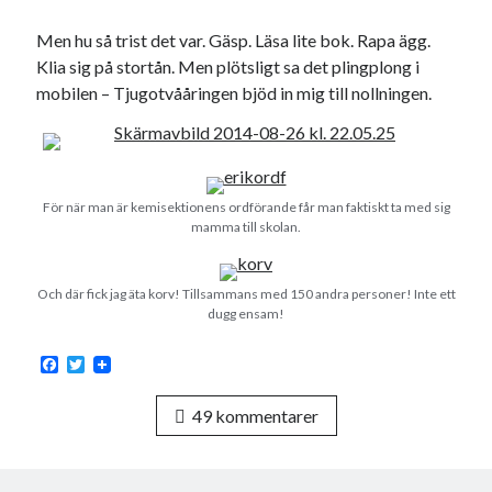
Men hu så trist det var. Gäsp. Läsa lite bok. Rapa ägg.
Klia sig på stortån. Men plötsligt sa det plingplong i
mobilen – Tjugotvååringen bjöd in mig till nollningen.
För när man är kemisektionens ordförande får man faktiskt ta med sig
mamma till skolan.
Och där fick jag äta korv! Tillsammans med 150 andra personer! Inte ett
dugg ensam!
F
T
a
w
c
i
49 kommentarer
e
t
b
t
o
e
o
r
k