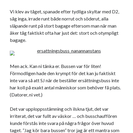
Logga in
Flöde för inlägg
Vi klev av tåget, spanade efter tydliga skyltar med D2,
Flöde för kommentarer
såg inga, irrade runt både norrut och söderut, alla
WordPress.org
släpande runt på stort bagage eftersom man när man
åker tåg faktiskt ofta har just det: stort och otympligt
bagage.
Pejpalla!
Men ack. Kan ni tänka er. Bussen var för liten!
Förmodligen hade den krympt för det kan ju faktiskt
inte vara så att SJ när de beställer ersättningsbuss inte
har koll på exakt antal människor som behöver få plats.
(Datorer, ni vet.)
Swish: 070-8885542
Det var upploppsstämning och ilskna tjut, det var
irriterat, det var fullt av väskor … och busschauffören
kunde förstås inte svara på några frågor över huvud
taget. ”Jag kör bara bussen” tror jag är ett mantra som