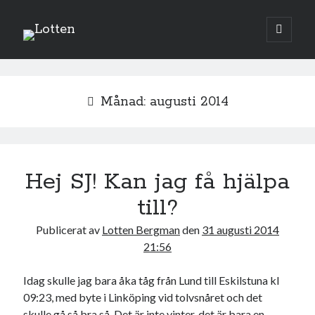
Lotten
öppna
primär
Sidopanel
meny
augusti 2014
Månad:
augusti 2014
M
T
O
T
F
L
S
1
2
3
4
5
6
7
8
9
10
11
12
13
14
15
16
17
Hej SJ! Kan jag få hjälpa
18
19
20
21
22
23
24
till?
25
26
27
28
29
30
31
Publicerat av
Lotten Bergman
den
31 augusti 2014
« jul
sep »
21:56
Idag skulle jag bara åka tåg från Lund till Eskilstuna kl
Sök
09:23, med byte i Linköping vid tolvsnåret och det
skulle gå så bra så. Det är inte vinter, det är bara en