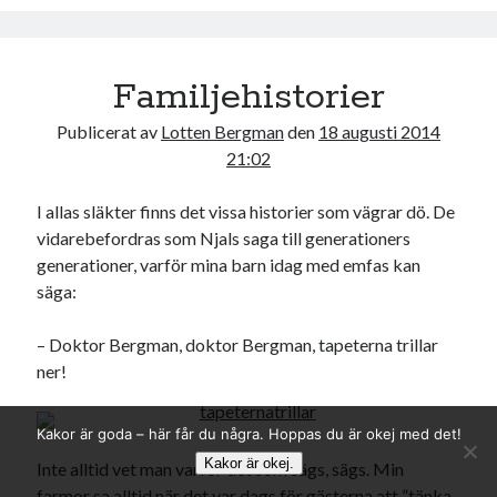
o
r
k
Familjehistorier
Publicerat av
Lotten Bergman
den
18 augusti 2014
21:02
I allas släkter finns det vissa historier som vägrar dö. De
vidarebefordras som Njals saga till generationers
generationer, varför mina barn idag med emfas kan
säga:
– Doktor Bergman, doktor Bergman, tapeterna trillar
ner!
Kakor är goda – här får du några. Hoppas du är okej med det!
Kakor är okej.
Inte alltid vet man varför det som sägs, sägs. Min
farmor sa alltid när det var dags för gästerna att ”tänka