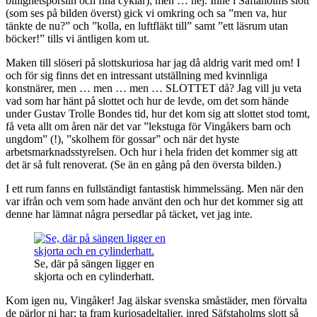
billighetsporslin och fina cyklar), men … nej. Inne i Säftaholms slott
(som ses på bilden överst) gick vi omkring och sa ”men va, hur
tänkte de nu?” och ”kolla, en luftfläkt till” samt ”ett läsrum utan
böcker!” tills vi äntligen kom ut.
Maken till slöseri på slottskuriosa har jag då aldrig varit med om! I
och för sig finns det en intressant utställning med kvinnliga
konstnärer, men … men … men … SLOTTET då? Jag vill ju veta
vad som har hänt på slottet och hur de levde, om det som hände
under Gustav Trolle Bondes tid, hur det kom sig att slottet stod tomt,
få veta allt om åren när det var ”lekstuga för Vingåkers barn och
ungdom” (!), ”skolhem för gossar” och när det hyste
arbetsmarknadsstyrelsen. Och hur i hela friden det kommer sig att
det är så fult renoverat. (Se än en gång på den översta bilden.)
I ett rum fanns en fullständigt fantastisk himmelssäng. Men när den
var ifrån och vem som hade använt den och hur det kommer sig att
denne har lämnat några persedlar på täcket, vet jag inte.
Se, där på sängen ligger en
skjorta och en cylinderhatt.
Kom igen nu, Vingåker! Jag älskar svenska småstäder, men förvalta
de pärlor ni har: ta fram kuriosadeltaljer, inred Säfstaholms slott så