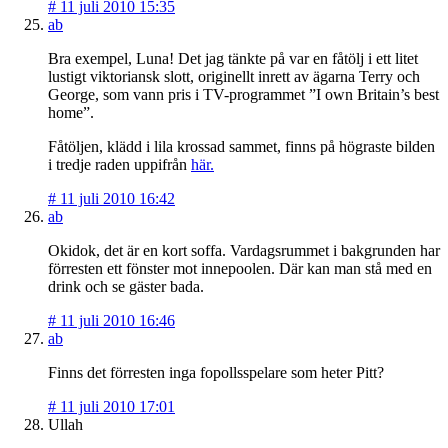
#
11 juli 2010 15:35
ab
Bra exempel, Luna! Det jag tänkte på var en fåtölj i ett litet
lustigt viktoriansk slott, originellt inrett av ägarna Terry och
George, som vann pris i TV-programmet ”I own Britain’s best
home”.
Fåtöljen, klädd i lila krossad sammet, finns på högraste bilden
i tredje raden uppifrån
här.
#
11 juli 2010 16:42
ab
Okidok, det är en kort soffa. Vardagsrummet i bakgrunden har
förresten ett fönster mot innepoolen. Där kan man stå med en
drink och se gäster bada.
#
11 juli 2010 16:46
ab
Finns det förresten inga fopollsspelare som heter Pitt?
#
11 juli 2010 17:01
Ullah