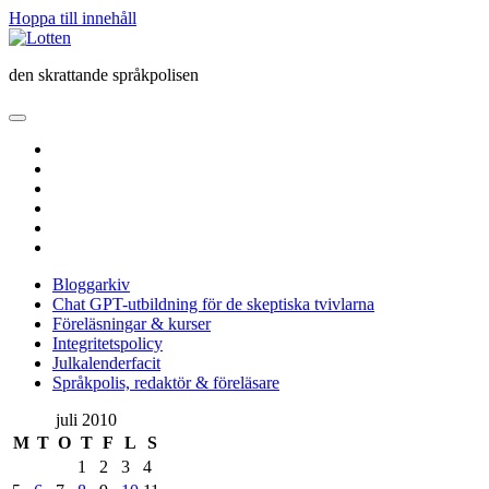
Hoppa till innehåll
Lotten
den skrattande språkpolisen
öppna
primär
twitter
meny
facebook
instagram
linkedin
rss
e-
post
Bloggarkiv
Chat GPT-utbildning för de skeptiska tvivlarna
Föreläsningar & kurser
Integritetspolicy
Julkalenderfacit
Språkpolis, redaktör & föreläsare
Sidopanel
juli 2010
M
T
O
T
F
L
S
1
2
3
4