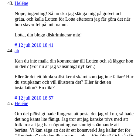
Heléne
Nope, ingenting! Så nu ska jag slänga mig på golvet och
gråta, och kalla Lotten för Lotta eftersom jag får göra det när
hon stavar fel på mitt namn.
Lotta, din blogg diskriminerar mig!
#
12 juli 2010 18:41
ab
Kan du inte maila din kommentar till Lotten och så lägger hon
in den? (För nu är jag vansinnigt nyfiken.)
Eller är det ett himla sofistikerat skämt som jag inte fattar? Har
du strupkatarr och vill illustrera det? Eller är det en
installation? En dikt?
#
12 juli 2010 18:57
Heléne
Om det plötsligt hade fungerat att posta det jag vill nu, så hade
det nog känts lite fånigt. Jag tror att jag kanske trivs med att
folk tror att jag har någonting vansinnigt spännande att
berätta. Vi kan säga att det är ett konstverk! Jag kallar det för
”Tomheten” och den illustrerar … eh… Vingåker? Och så står