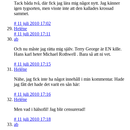
Tack båda två, där fick jag lära mig något nytt. Jag känner
igen tygsorten, men visste inte att den kallades krossad
sammet.
#
11 juli 2010 17:02
Heléne
#
11 juli 2010 17:11
ab
Och nu måste jag rätta mig själv. Terry George är EN kille.
Hans karl heter Michael Rothwell . Bara så att ni vet.
#
11 juli 2010 17:15
Heléne
Nähe, jag fick inte ha något innehåll i min kommentar. Hade
jag fått det hade det varit en sån här:
#
11 juli 2010 17:16
Heléne
Men vad i hälsofil! Jag blir censurerad!
#
11 juli 2010 17:18
ab