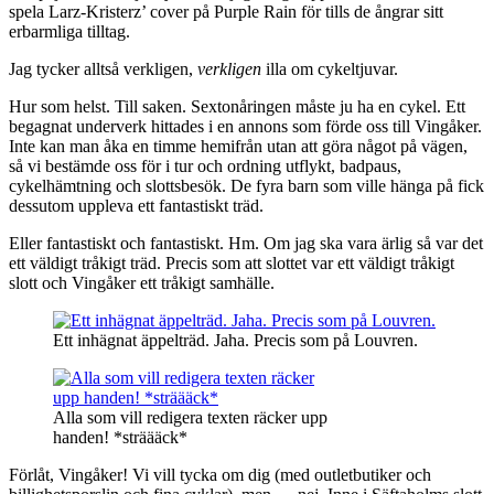
spela Larz-Kristerz’ cover på Purple Rain för tills de ångrar sitt
erbarmliga tilltag.
Jag tycker alltså verkligen,
verkligen
illa om cykeltjuvar.
Hur som helst. Till saken. Sextonåringen måste ju ha en cykel. Ett
begagnat underverk hittades i en annons som förde oss till Vingåker.
Inte kan man åka en timme hemifrån utan att göra något på vägen,
så vi bestämde oss för i tur och ordning utflykt, badpaus,
cykelhämtning och slottsbesök. De fyra barn som ville hänga på fick
dessutom uppleva ett fantastiskt träd.
Eller fantastiskt och fantastiskt. Hm. Om jag ska vara ärlig så var det
ett väldigt tråkigt träd. Precis som att slottet var ett väldigt tråkigt
slott och Vingåker ett tråkigt samhälle.
Ett inhägnat äppelträd. Jaha. Precis som på Louvren.
Alla som vill redigera texten räcker upp
handen! *sträääck*
Förlåt, Vingåker! Vi vill tycka om dig (med outletbutiker och