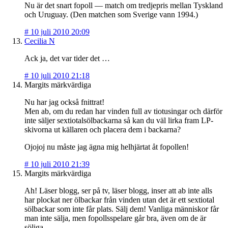
Nu är det snart fopoll — match om tredjepris mellan Tyskland
och Uruguay. (Den matchen som Sverige vann 1994.)
#
10 juli 2010 20:09
Cecilia N
Ack ja, det var tider det …
#
10 juli 2010 21:18
Margits märkvärdiga
Nu har jag också fnittrat!
Men ab, om du redan har vinden full av tiotusingar och därför
inte säljer sextiotalsölbackarna så kan du väl lirka fram LP-
skivorna ut källaren och placera dem i backarna?
Ojojoj nu måste jag ägna mig helhjärtat åt fopollen!
#
10 juli 2010 21:39
Margits märkvärdiga
Ah! Läser blogg, ser på tv, läser blogg, inser att ab inte alls
har plockat ner ölbackar från vinden utan det är ett sextiotal
sölbackar som inte får plats. Sälj dem! Vanliga människor får
man inte sälja, men fopollsspelare går bra, även om de är
söliga.