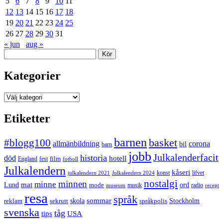
5
6
7
8
9
10
11
12
13
14
15
16
17
18
19
20
21
22
23
24
25
26
27
28
29
30
31
« jun
aug »
Sök
Kategorier
Kategorier
Etiketter
barnen
#blogg100
basket
allmänbildning
corona
bil
barn
jobb
Julkalenderfacit
historia
död
hotell
England
fest
film
fotboll
Julkalendern
kåseri
julkalendern 2021
Julkalendern 2024
konst
lifvet
nostalgi
minnen
minne
mat
Lund
mode
ord
musik
radio
museum
recept
resa
språk
sommar
reklam
sekrutt
skola
språkpolis
Stockholm
svenska
tåg
USA
tips