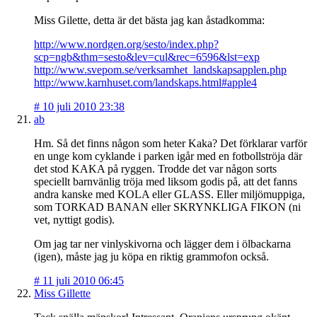
Miss Gilette, detta är det bästa jag kan åstadkomma:
http://www.nordgen.org/sesto/index.php?
scp=ngb&thm=sesto&lev=cul&rec=6596&lst=exp
http://www.svepom.se/verksamhet_landskapsapplen.php
http://www.karnhuset.com/landskaps.html#apple4
#
10 juli 2010 23:38
ab
Hm. Så det finns någon som heter Kaka? Det förklarar varför
en unge kom cyklande i parken igår med en fotbollströja där
det stod KAKA på ryggen. Trodde det var någon sorts
speciellt barnvänlig tröja med liksom godis på, att det fanns
andra kanske med KOLA eller GLASS. Eller miljömuppiga,
som TORKAD BANAN eller SKRYNKLIGA FIKON (ni
vet, nyttigt godis).
Om jag tar ner vinlyskivorna och lägger dem i ölbackarna
(igen), måste jag ju köpa en riktig grammofon också.
#
11 juli 2010 06:45
Miss Gillette