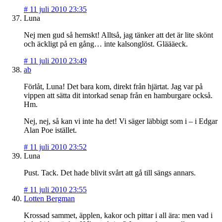
#
11 juli 2010 23:35
Luna
Nej men gud så hemskt! Alltså, jag tänker att det är lite skönt
och äckligt på en gång… inte kalsonglöst. Gläääeck.
#
11 juli 2010 23:49
ab
Förlåt, Luna! Det bara kom, direkt från hjärtat. Jag var på
vippen att sätta dit intorkad senap från en hamburgare också.
Hm.
Nej, nej, så kan vi inte ha det! Vi säger läbbigt som i – i Edgar
Alan Poe istället.
#
11 juli 2010 23:52
Luna
Pust. Tack. Det hade blivit svårt att gå till sängs annars.
#
11 juli 2010 23:55
Lotten Bergman
Krossad sammet, äpplen, kakor och pittar i all ära: men vad i