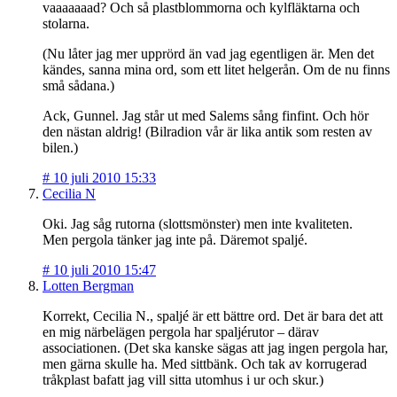
vaaaaaaad? Och så plastblommorna och kylfläktarna och
stolarna.
(Nu låter jag mer upprörd än vad jag egentligen är. Men det
kändes, sanna mina ord, som ett litet helgerån. Om de nu finns
små sådana.)
Ack, Gunnel. Jag står ut med Salems sång finfint. Och hör
den nästan aldrig! (Bilradion vår är lika antik som resten av
bilen.)
#
10 juli 2010 15:33
Cecilia N
Oki. Jag såg rutorna (slottsmönster) men inte kvaliteten.
Men pergola tänker jag inte på. Däremot spaljé.
#
10 juli 2010 15:47
Lotten Bergman
Korrekt, Cecilia N., spaljé är ett bättre ord. Det är bara det att
en mig närbelägen pergola har spaljérutor – därav
associationen. (Det ska kanske sägas att jag ingen pergola har,
men gärna skulle ha. Med sittbänk. Och tak av korrugerad
tråkplast bafatt jag vill sitta utomhus i ur och skur.)