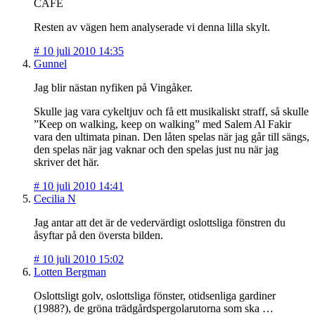
CAFÉ
Resten av vägen hem analyserade vi denna lilla skylt.
#
10 juli 2010 14:35
Gunnel
Jag blir nästan nyfiken på Vingåker.
Skulle jag vara cykeltjuv och få ett musikaliskt straff, så skulle
”Keep on walking, keep on walking” med Salem Al Fakir
vara den ultimata pinan. Den låten spelas när jag går till sängs,
den spelas när jag vaknar och den spelas just nu när jag
skriver det här.
#
10 juli 2010 14:41
Cecilia N
Jag antar att det är de vedervärdigt oslottsliga fönstren du
åsyftar på den översta bilden.
#
10 juli 2010 15:02
Lotten Bergman
Oslottsligt golv, oslottsliga fönster, otidsenliga gardiner
(1988?), de gröna trädgårdspergolarutorna som ska …