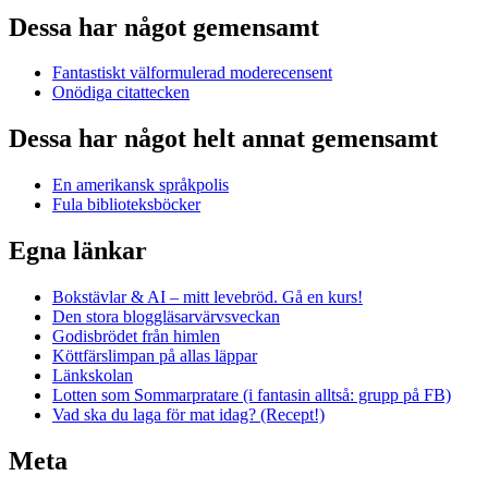
Dessa har något gemensamt
Fantastiskt välformulerad moderecensent
Onödiga citattecken
Dessa har något helt annat gemensamt
En amerikansk språkpolis
Fula biblioteksböcker
Egna länkar
Bokstävlar & AI – mitt levebröd. Gå en kurs!
Den stora bloggläsarvärvsveckan
Godisbrödet från himlen
Köttfärslimpan på allas läppar
Länkskolan
Lotten som Sommarpratare (i fantasin alltså: grupp på FB)
Vad ska du laga för mat idag? (Recept!)
Meta