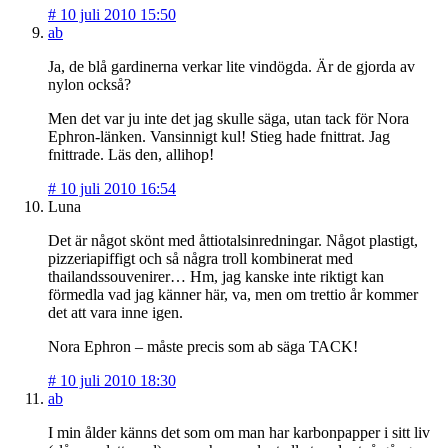
#
10 juli 2010 15:50
ab
Ja, de blå gardinerna verkar lite vindögda. Är de gjorda av
nylon också?
Men det var ju inte det jag skulle säga, utan tack för Nora
Ephron-länken. Vansinnigt kul! Stieg hade fnittrat. Jag
fnittrade. Läs den, allihop!
#
10 juli 2010 16:54
Luna
Det är något skönt med åttiotalsinredningar. Något plastigt,
pizzeriapiffigt och så några troll kombinerat med
thailandssouvenirer… Hm, jag kanske inte riktigt kan
förmedla vad jag känner här, va, men om trettio år kommer
det att vara inne igen.
Nora Ephron – måste precis som ab säga TACK!
#
10 juli 2010 18:30
ab
I min ålder känns det som om man har karbonpapper i sitt liv