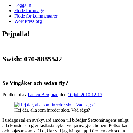
Logga in
Flöde för inlägg
Flöde för kommentarer
WordPress.org
Pejpalla!
Swish: 070-8885542
Se Vingåker och sedan fly?
Publicerat av
Lotten Bergman
den
10 juli 2010 12:15
Hej där, alla som inreder slott. Vad sägs?
I tisdags stal en avskyvärd amöba till blötdjur Sextonåringens enligt
alla konstens regler fastlåsta cykel vid järnvägsstationen. Pottsorkar
och pajasar som stjäl cyklar vill jag hänga upp i öronen och sedan