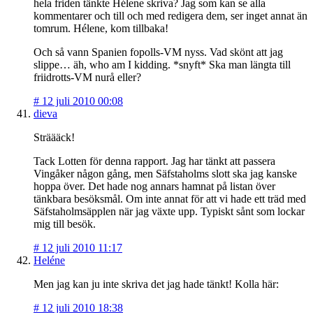
hela friden tänkte Hélene skriva? Jag som kan se alla
kommentarer och till och med redigera dem, ser inget annat än
tomrum. Hélene, kom tillbaka!
Och så vann Spanien fopolls-VM nyss. Vad skönt att jag
slippe… äh, who am I kidding. *snyft* Ska man längta till
friidrotts-VM nurå eller?
#
12 juli 2010 00:08
dieva
Sträääck!
Tack Lotten för denna rapport. Jag har tänkt att passera
Vingåker någon gång, men Säfstaholms slott ska jag kanske
hoppa över. Det hade nog annars hamnat på listan över
tänkbara besöksmål. Om inte annat för att vi hade ett träd med
Säfstaholmsäpplen när jag växte upp. Typiskt sånt som lockar
mig till besök.
#
12 juli 2010 11:17
Heléne
Men jag kan ju inte skriva det jag hade tänkt! Kolla här:
#
12 juli 2010 18:38