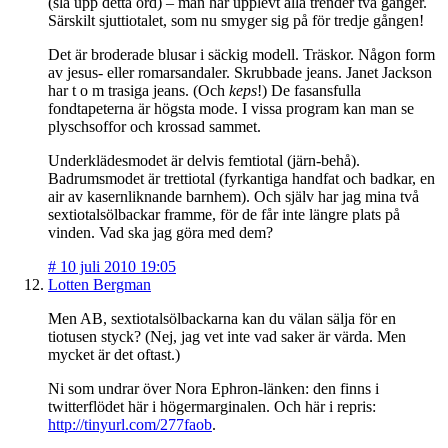
(slå upp detta ord) – man har upplevt alla trender två gånger.
Särskilt sjuttiotalet, som nu smyger sig på för tredje gången!
Det är broderade blusar i säckig modell. Träskor. Någon form
av jesus- eller romarsandaler. Skrubbade jeans. Janet Jackson
har t o m trasiga jeans. (Och
keps
!) De fasansfulla
fondtapeterna är högsta mode. I vissa program kan man se
plyschsoffor och krossad sammet.
Underklädesmodet är delvis femtiotal (järn-behå).
Badrumsmodet är trettiotal (fyrkantiga handfat och badkar, en
air av kasernliknande barnhem). Och själv har jag mina två
sextiotalsölbackar framme, för de får inte längre plats på
vinden. Vad ska jag göra med dem?
#
10 juli 2010 19:05
Lotten Bergman
Men AB, sextiotalsölbackarna kan du välan sälja för en
tiotusen styck? (Nej, jag vet inte vad saker är värda. Men
mycket är det oftast.)
Ni som undrar över Nora Ephron-länken: den finns i
twitterflödet här i högermarginalen. Och här i repris:
http://tinyurl.com/277faob
.