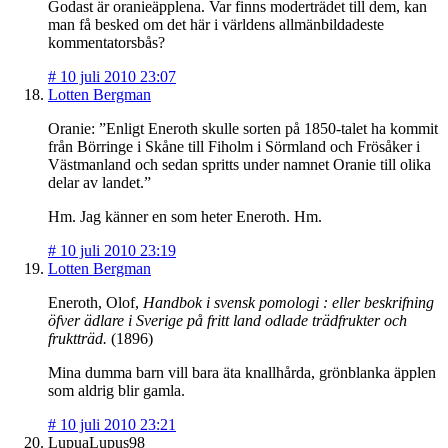
Godast är oranieäpplena. Var finns moderträdet till dem, kan
man få besked om det här i världens allmänbildadeste
kommentatorsbås?
#
10 juli 2010 23:07
Lotten Bergman
Oranie: ”Enligt Eneroth skulle sorten på 1850-talet ha kommit
från Börringe i Skåne till Fiholm i Sörmland och Frösåker i
Västmanland och sedan spritts under namnet Oranie till olika
delar av landet.”
Hm. Jag känner en som heter Eneroth. Hm.
#
10 juli 2010 23:19
Lotten Bergman
Eneroth, Olof,
Handbok i svensk pomologi : eller beskrifning
öfver ädlare i Sverige på fritt land odlade trädfrukter och
fruktträd.
(1896)
Mina dumma barn vill bara äta knallhårda, grönblanka äpplen
som aldrig blir gamla.
#
10 juli 2010 23:21
LupuaLupus98