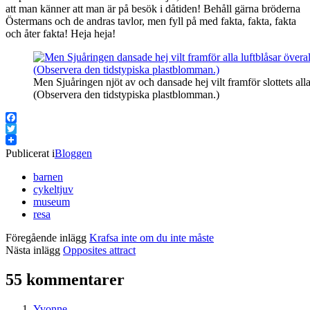
att man känner att man är på besök i dåtiden! Behåll gärna bröderna
Östermans och de andras tavlor, men fyll på med fakta, fakta, fakta
och åter fakta! Heja heja!
Men Sjuåringen njöt av och dansade hej vilt framför slottets alla 
(Observera den tidstypiska plastblomman.)
Facebook
Twitter
Publicerat i
Bloggen
barnen
cykeltjuv
museum
resa
Föregående inlägg
Krafsa inte om du inte måste
Nästa inlägg
Opposites attract
55 kommentarer
Yvonne