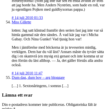
Hedebyborna! (Som jag inte har sett ett enda avsnitt av trots
att jag borde ha. Men Anders Nyström, som hade en roll, var
ju egentligen Pojken med guldbyxornas pappa.)
#
14 juli 2010 01:33
Miss Gillette
lotten: Jag satt klistrad framför den serien fast jag inte var så
himla gammal när den sändes. Å vad kär jag var i Micha
Gabay. Och Nina Gunke! Vad tjusig hon var!
Men i jämförelse med böckerna är ju teveserien mistlig,
verkligen. Dem har du väl läst? Annars måste du tyvärr sätta
dig i en skamvrå (en mysig en) genast och inte komma ut ur
den förrän du läst allihop. — Ja, det gäller förstås alla andra
också.
#
14 juli 2010 11:47
Dum dag, dum bov – arg bloggare
[…] 1. Sextonåringens, i somras […]
Lämna ett svar
Din e-postadress kommer inte publiceras.
Obligatoriska fält är
märkta
*