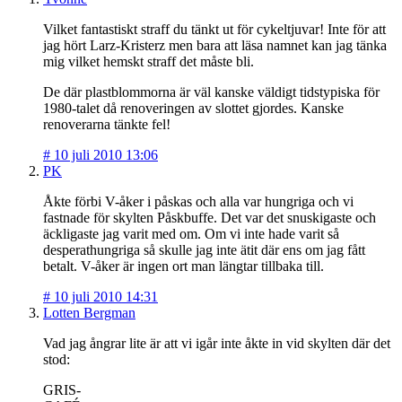
Vilket fantastiskt straff du tänkt ut för cykeltjuvar! Inte för att
jag hört Larz-Kristerz men bara att läsa namnet kan jag tänka
mig vilket hemskt straff det måste bli.
De där plastblommorna är väl kanske väldigt tidstypiska för
1980-talet då renoveringen av slottet gjordes. Kanske
renoverarna tänkte fel!
#
10 juli 2010 13:06
PK
Åkte förbi V-åker i påskas och alla var hungriga och vi
fastnade för skylten Påskbuffe. Det var det snuskigaste och
äckligaste jag varit med om. Om vi inte hade varit så
desperathungriga så skulle jag inte ätit där ens om jag fått
betalt. V-åker är ingen ort man längtar tillbaka till.
#
10 juli 2010 14:31
Lotten Bergman
Vad jag ångrar lite är att vi igår inte åkte in vid skylten där det
stod:
GRIS-