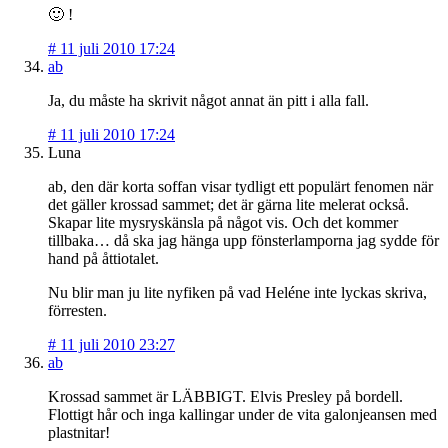
🙂 !
#
11 juli 2010 17:24
ab
Ja, du måste ha skrivit något annat än pitt i alla fall.
#
11 juli 2010 17:24
Luna
ab, den där korta soffan visar tydligt ett populärt fenomen när
det gäller krossad sammet; det är gärna lite melerat också.
Skapar lite mysryskänsla på något vis. Och det kommer
tillbaka… då ska jag hänga upp fönsterlamporna jag sydde för
hand på åttiotalet.
Nu blir man ju lite nyfiken på vad Heléne inte lyckas skriva,
förresten.
#
11 juli 2010 23:27
ab
Krossad sammet är LÄBBIGT. Elvis Presley på bordell.
Flottigt hår och inga kallingar under de vita galonjeansen med
plastnitar!