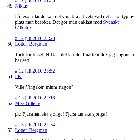
#
12 juli 2010 21:33
Niklas
På resor i lande kan det vara bra att veta vad det är för typ av
plats man besöker. Det gör man enklast med
Svenskt
hålindex.
#
12 juli 2010 23:28
Lotten Bergman
Tack för tipset, Niklas, det var det finaste index jag någonsin
har sett!
#
12 juli 2010 23:52
PK
Ville Vingåker, minns någon?
#
13 juli 2010 22:16
Miss Gillette
pk: Fjärsman ska sjonga! Fjärsman ska sjonga!
#
13 juli 2010 22:34
Lotten Bergman