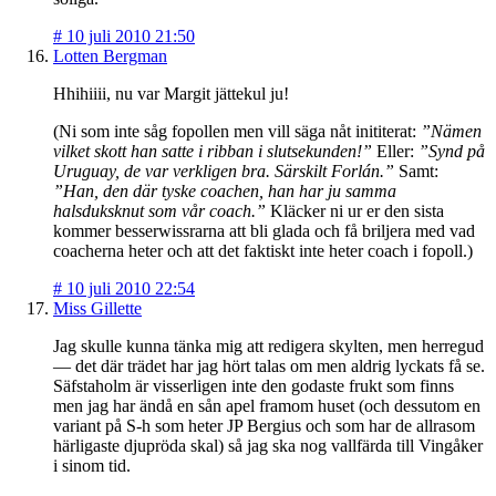
#
10 juli 2010 21:50
Lotten Bergman
Hhihiiii, nu var Margit jättekul ju!
(Ni som inte såg fopollen men vill säga nåt inititerat:
”Nämen
vilket skott han satte i ribban i slutsekunden!”
Eller:
”Synd på
Uruguay, de var verkligen bra. Särskilt Forlán.”
Samt:
”Han, den där tyske coachen, han har ju samma
halsduksknut som vår coach.”
Kläcker ni ur er den sista
kommer besserwissrarna att bli glada och få briljera med vad
coacherna heter och att det faktiskt inte heter coach i fopoll.)
#
10 juli 2010 22:54
Miss Gillette
Jag skulle kunna tänka mig att redigera skylten, men herregud
— det där trädet har jag hört talas om men aldrig lyckats få se.
Säfstaholm är visserligen inte den godaste frukt som finns
men jag har ändå en sån apel framom huset (och dessutom en
variant på S-h som heter JP Bergius och som har de allrasom
härligaste djupröda skal) så jag ska nog vallfärda till Vingåker
i sinom tid.