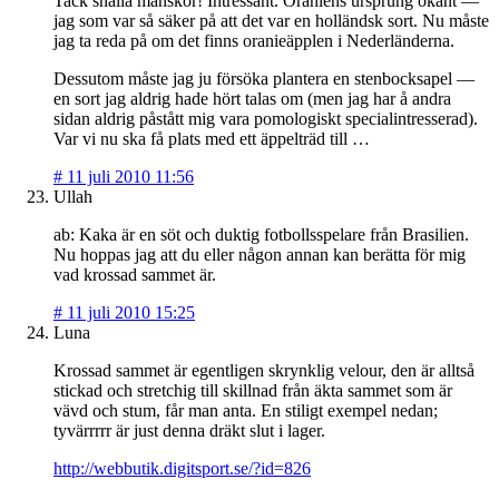
Tack snälla mänskor! Intressant. Oraniens ursprung okänt —
jag som var så säker på att det var en holländsk sort. Nu måste
jag ta reda på om det finns oranieäpplen i Nederländerna.
Dessutom måste jag ju försöka plantera en stenbocksapel —
en sort jag aldrig hade hört talas om (men jag har å andra
sidan aldrig påstått mig vara pomologiskt specialintresserad).
Var vi nu ska få plats med ett äppelträd till …
#
11 juli 2010 11:56
Ullah
ab: Kaka är en söt och duktig fotbollsspelare från Brasilien.
Nu hoppas jag att du eller någon annan kan berätta för mig
vad krossad sammet är.
#
11 juli 2010 15:25
Luna
Krossad sammet är egentligen skrynklig velour, den är alltså
stickad och stretchig till skillnad från äkta sammet som är
vävd och stum, får man anta. En stiligt exempel nedan;
tyvärrrrr är just denna dräkt slut i lager.
http://webbutik.digitsport.se/?id=826