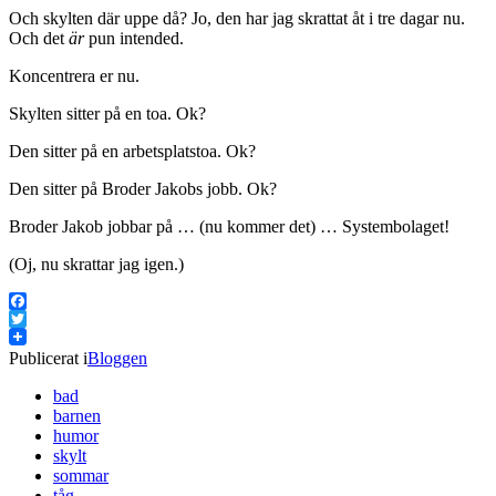
Och skylten där uppe då? Jo, den har jag skrattat åt i tre dagar nu.
Och det
är
pun intended.
Koncentrera er nu.
Skylten sitter på en toa. Ok?
Den sitter på en arbetsplatstoa. Ok?
Den sitter på Broder Jakobs jobb. Ok?
Broder Jakob jobbar på … (nu kommer det) … Systembolaget!
(Oj, nu skrattar jag igen.)
Facebook
Twitter
Publicerat i
Bloggen
bad
barnen
humor
skylt
sommar
tåg