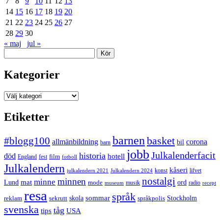
7
8
9
10
11
12
13
14
15
16
17
18
19
20
21
22
23
24
25
26
27
28
29
30
« maj
jul »
Sök
Kategorier
Kategorier
Etiketter
barnen
#blogg100
basket
allmänbildning
corona
bil
barn
jobb
Julkalenderfacit
historia
död
hotell
England
fest
film
fotboll
Julkalendern
kåseri
julkalendern 2021
Julkalendern 2024
konst
lifvet
nostalgi
minnen
minne
mat
Lund
mode
ord
musik
radio
museum
recept
resa
språk
sommar
reklam
sekrutt
skola
språkpolis
Stockholm
svenska
tåg
USA
tips