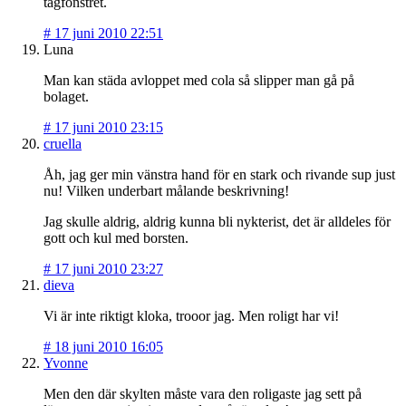
tågfönstret.
#
17 juni 2010 22:51
Luna
Man kan städa avloppet med cola så slipper man gå på
bolaget.
#
17 juni 2010 23:15
cruella
Åh, jag ger min vänstra hand för en stark och rivande sup just
nu! Vilken underbart målande beskrivning!
Jag skulle aldrig, aldrig kunna bli nykterist, det är alldeles för
gott och kul med borsten.
#
17 juni 2010 23:27
dieva
Vi är inte riktigt kloka, trooor jag. Men roligt har vi!
#
18 juni 2010 16:05
Yvonne
Men den där skylten måste vara den roligaste jag sett på