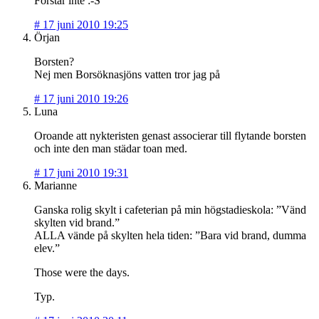
Förstår inte :-S
#
17 juni 2010 19:25
Örjan
Borsten?
Nej men Borsöknasjöns vatten tror jag på
#
17 juni 2010 19:26
Luna
Oroande att nykteristen genast associerar till flytande borsten
och inte den man städar toan med.
#
17 juni 2010 19:31
Marianne
Ganska rolig skylt i cafeterian på min högstadieskola: ”Vänd
skylten vid brand.”
ALLA vände på skylten hela tiden: ”Bara vid brand, dumma
elev.”
Those were the days.
Typ.