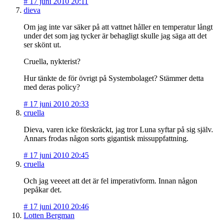
#
17 juni 2010 20:11
dieva
Om jag inte var säker på att vattnet håller en temperatur långt
under det som jag tycker är behagligt skulle jag säga att det
ser skönt ut.
Cruella, nykterist?
Hur tänkte de för övrigt på Systembolaget? Stämmer detta
med deras policy?
#
17 juni 2010 20:33
cruella
Dieva, varen icke förskräckt, jag tror Luna syftar på sig själv.
Annars frodas någon sorts gigantisk missuppfattning.
#
17 juni 2010 20:45
cruella
Och jag veeeet att det är fel imperativform. Innan någon
pepåkar det.
#
17 juni 2010 20:46
Lotten Bergman