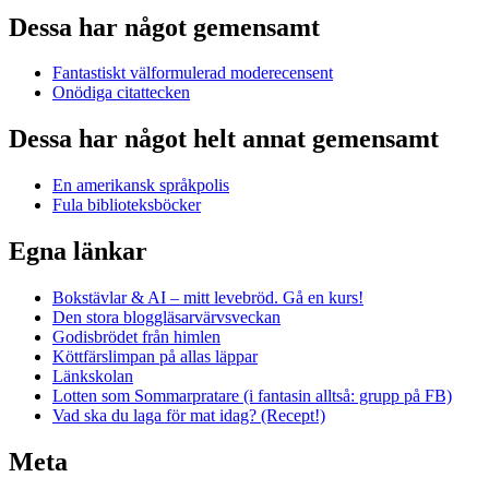
Dessa har något gemensamt
Fantastiskt välformulerad moderecensent
Onödiga citattecken
Dessa har något helt annat gemensamt
En amerikansk språkpolis
Fula biblioteksböcker
Egna länkar
Bokstävlar & AI – mitt levebröd. Gå en kurs!
Den stora bloggläsarvärvsveckan
Godisbrödet från himlen
Köttfärslimpan på allas läppar
Länkskolan
Lotten som Sommarpratare (i fantasin alltså: grupp på FB)
Vad ska du laga för mat idag? (Recept!)
Meta