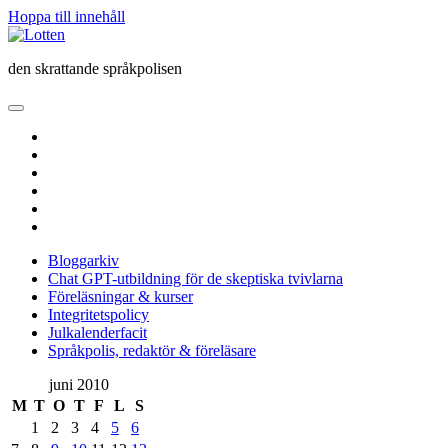
Hoppa till innehåll
Lotten
den skrattande språkpolisen
öppna
primär
twitter
meny
facebook
instagram
linkedin
rss
e-
post
Bloggarkiv
Chat GPT-utbildning för de skeptiska tvivlarna
Föreläsningar & kurser
Integritetspolicy
Julkalenderfacit
Språkpolis, redaktör & föreläsare
Sidopanel
juni 2010
M
T
O
T
F
L
S
1
2
3
4
5
6