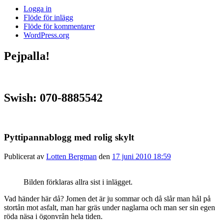
Logga in
Flöde för inlägg
Flöde för kommentarer
WordPress.org
Pejpalla!
Swish: 070-8885542
Pyttipannablogg med rolig skylt
Publicerat av
Lotten Bergman
den
17 juni 2010 18:59
Bilden förklaras allra sist i inlägget.
Vad händer här då? Jomen det är ju sommar och då slår man hål på
stortån mot asfalt, man har gräs under naglarna och man ser sin egen
röda näsa i ögonvrån hela tiden.