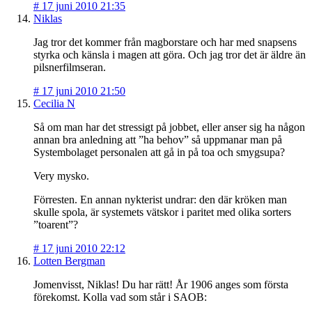
#
17 juni 2010 21:35
Niklas
Jag tror det kommer från magborstare och har med snapsens
styrka och känsla i magen att göra. Och jag tror det är äldre än
pilsnerfilmseran.
#
17 juni 2010 21:50
Cecilia N
Så om man har det stressigt på jobbet, eller anser sig ha någon
annan bra anledning att ”ha behov” så uppmanar man på
Systembolaget personalen att gå in på toa och smygsupa?
Very mysko.
Förresten. En annan nykterist undrar: den där kröken man
skulle spola, är systemets vätskor i paritet med olika sorters
”toarent”?
#
17 juni 2010 22:12
Lotten Bergman
Jomenvisst, Niklas! Du har rätt! År 1906 anges som första
förekomst. Kolla vad som står i SAOB: