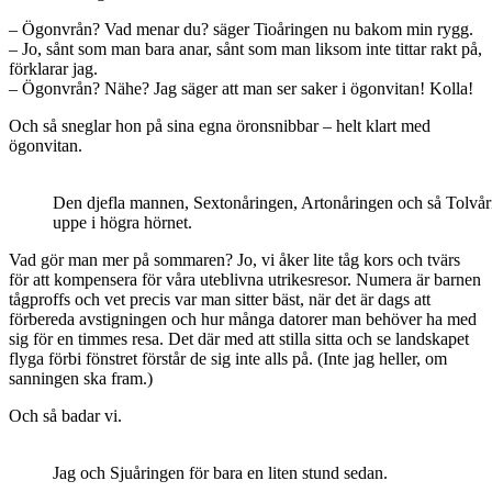
– Ögonvrån? Vad menar du? säger Tioåringen nu bakom min rygg.
– Jo, sånt som man bara anar, sånt som man liksom inte tittar rakt på,
förklarar jag.
– Ögonvrån? Nähe? Jag säger att man ser saker i ögonvitan! Kolla!
Och så sneglar hon på sina egna öronsnibbar – helt klart med
ögonvitan.
Den djefla mannen, Sextonåringen, Artonåringen och så Tolvår
uppe i högra hörnet.
Vad gör man mer på sommaren? Jo, vi åker lite tåg kors och tvärs
för att kompensera för våra uteblivna utrikesresor. Numera är barnen
tågproffs och vet precis var man sitter bäst, när det är dags att
förbereda avstigningen och hur många datorer man behöver ha med
sig för en timmes resa. Det där med att stilla sitta och se landskapet
flyga förbi fönstret förstår de sig inte alls på. (Inte jag heller, om
sanningen ska fram.)
Och så badar vi.
Jag och Sjuåringen för bara en liten stund sedan.