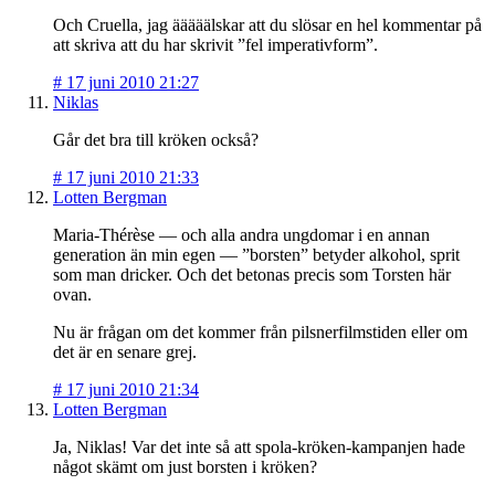
Och Cruella, jag ääääälskar att du slösar en hel kommentar på
att skriva att du har skrivit ”fel imperativform”.
#
17 juni 2010 21:27
Niklas
Går det bra till kröken också?
#
17 juni 2010 21:33
Lotten Bergman
Maria-Thérèse — och alla andra ungdomar i en annan
generation än min egen — ”borsten” betyder alkohol, sprit
som man dricker. Och det betonas precis som Torsten här
ovan.
Nu är frågan om det kommer från pilsnerfilmstiden eller om
det är en senare grej.
#
17 juni 2010 21:34
Lotten Bergman
Ja, Niklas! Var det inte så att spola-kröken-kampanjen hade
något skämt om just borsten i kröken?