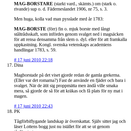
MAG-BORSTARE
(starkt vard., skämts.) om (stark o.
rivande) sup o. d. Fäderneslandet 1906, nr 75, s. 3.
Men huga, kolla vad man pysslade med år 1783:
MAG-BORSTE
(förr) fin o. mjuk borste med långt
ståltrådsskaft, som infördes genom svalget ned i magsäcken
för att rensa densamma från slem o. dyl. eller för att framkalla
uppkastning. Kongl. svenska vetenskaps academiens
handlingar 1783, s. 59.
#
17 juni 2010 22:18
Dina
Magborstade på det viset gjorde redan de gamla grekerna.
(Eller var det romarna?) Fast de använde en fjäder och bara i
svalget. När de ätit sig proppmätta men ändå ville smaka
mera, så gjorde de så för att kräkas och få plats för ny mat i
magen.
#
17 juni 2010 22:43
PK
Tågförbiflygande landskap är överskattat. Själv sitter jag och
läser Lottens bogg just nu istället för att se ut genom