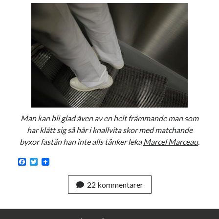
svenska
tåg
tips
Stockholm
USA
Dessa har något gemensamt
Fantastiskt välformulerad moderecensent
Onödiga citattecken
Man kan bli glad även av en helt främmande man som
har klätt sig så här i knallvita skor med matchande
Dessa har något helt annat gemensamt
byxor fastän han inte alls tänker leka
Marcel Marceau
.
En amerikansk språkpolis
F
T
Fula biblioteksböcker
a
w
c
i
22 kommentarer
e
t
b
t
Egna länkar
o
e
o
r
Bokstävlar & AI – mitt levebröd. Gå en kurs!
k