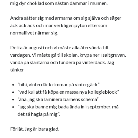
Etiketter
mig dyr choklad som nästan dammar i munnen.
#blogg100
allmänbildning
barn
Andra sätter sig med armarna om sig själva och säger
åck åck åck och mår verkligen pyton eftersom
barnen
basket
corona
bil
normallivet närmar sig.
död
film
England
fest
fotboll
Detta är augusti och vi måste alla återvända till
jobb
historia
hotell
vardagen. Vi måste gå till skolan, krypa ner i saltgruvan,
vända på slantarna och fundera på vinterdäck. Jag
Julkalendern
Julkalenderfacit
tänker
julkalendern 2021
Julkalendern 2024
konst
minne
”hihi, vinterdäck rimmar på vintergäck”
kåseri
mat
Lund
lifvet
”vad kul att få köpa en massa nya kollegieblock”
minnen
mode
musik
museum
”åhå, jag ska laminera barnens schema”
nostalgi
”jag ska banne mig bada ända in i september, må
ord
radio
recept
det så hagla på mig”.
resa
skola
reklam
sekrutt
Förlåt. Jag är bara glad.
språk
sommar
språkpolis