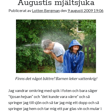
Augustis mjältsjuka
17
18
19
20
21
22
23
Publicerat av
Lotten Bergman
den
9 augusti 2009 19:06
24
25
26
27
28
29
30
31
« jul
sep »
Sök
Finns det något bättre? Barnen leker vattenkrig!
Kategorier
Jag vandrar omkring med spik i foten och bara säger
Kategorier
”tjosan hejsan” och ”det kunde vara värre” och så
springer jag till sjön och så tar jag mig ett dopp och så
springer jag hem och tar mig ett par glas vin och mular i