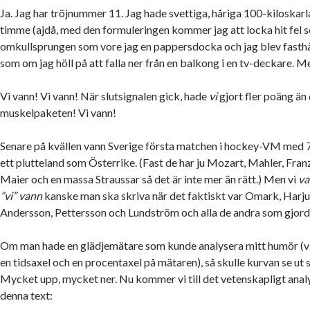
Ja. Jag har tröjnummer 11. Jag hade svettiga, håriga 100-kiloskarla
timme (ajdå, med den formuleringen kommer jag att locka hit fel so
omkullsprungen som vore jag en pappersdocka och jag blev fasthå
som om jag höll på att falla ner från en balkong i en tv-deckare. M
Vi vann! Vi vann! När slutsignalen gick, hade
vi
gjort fler poäng än 
muskelpaketen! Vi vann!
Senare på kvällen vann Sverige första matchen i hockey-VM med 7
ett plutteland som Österrike. (Fast de har ju Mozart, Mahler, Fr
Maier och en massa Straussar så det är inte mer än rätt.) Men vi
v
”vi” vann
kanske man ska skriva när det faktiskt var Omark, Harju
Andersson, Pettersson och Lundström och alla de andra som gjorde
Om man hade en glädjemätare som kunde analysera mitt humör (vi 
en tidsaxel och en procentaxel på mätaren), så skulle kurvan se u
Mycket upp, mycket ner. Nu kommer vi till det vetenskapligt anal
denna text: