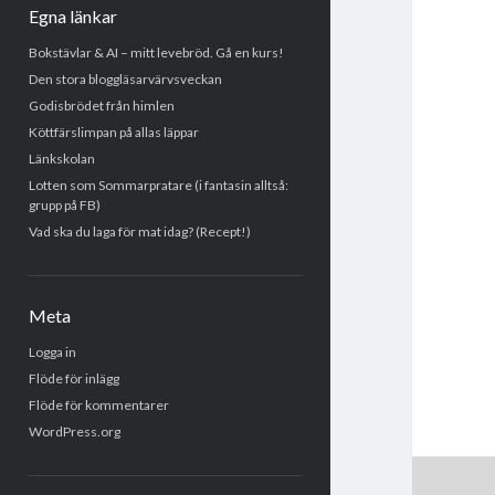
Egna länkar
Bokstävlar & AI – mitt levebröd. Gå en kurs!
Den stora bloggläsarvärvsveckan
Godisbrödet från himlen
Köttfärslimpan på allas läppar
Länkskolan
Lotten som Sommarpratare (i fantasin alltså:
grupp på FB)
Vad ska du laga för mat idag? (Recept!)
Meta
Logga in
Flöde för inlägg
Flöde för kommentarer
WordPress.org