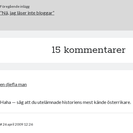
Föregående inlägg
”Nä, jag läser inte bloggar”
15 kommentarer
en djefla man
Haha — såg att du utelämnade historiens mest kände österrikare.
#
26 april 2009 12:26