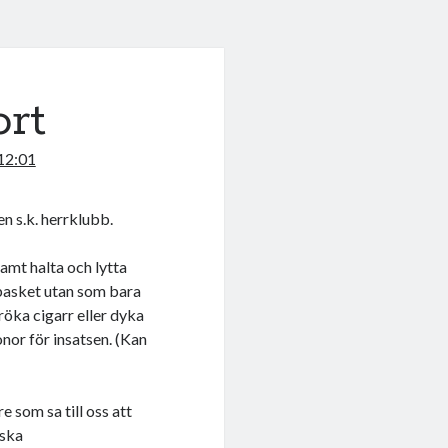
ort
 12:01
n s.k. herrklubb.
amt halta och lytta
 basket utan som bara
röka cigarr eller dyka
onor för insatsen. (Kan
 som sa till oss att
iska