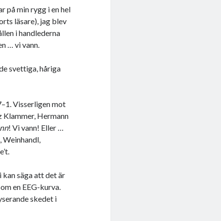
r på min rygg i en hel
rts läsare), jag blev
llen i handlederna
en … vi vann.
de svettiga, håriga
–1. Visserligen mot
anz Klammer, Hermann
ann
! Vi vann! Eller …
, Weinhandl,
’t.
kan säga att det är
t som en EEG-kurva.
yserande skedet i