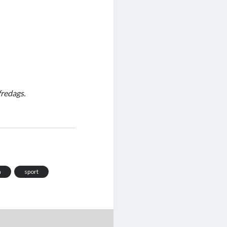
fredags.
n
sport