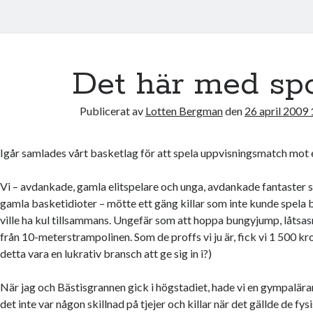
Det här med sp
Publicerat av
Lotten Bergman
den
26 april 2009
Igår samlades vårt basketlag för att spela uppvisningsmatch mot e
Vi – avdankade, gamla elitspelare och unga, avdankade fantaster s
gamla basketidioter – mötte ett gäng killar som inte kunde spela
ville ha kul tillsammans. Ungefär som att hoppa bungyjump, låtsas
från 10-meterstrampolinen. Som de proffs vi ju är, fick vi 1 500 kr
detta vara en lukrativ bransch att ge sig in i?)
När jag och Bästisgrannen gick i högstadiet, hade vi en gympalärare
det inte var någon skillnad på tjejer och killar när det gällde de fys