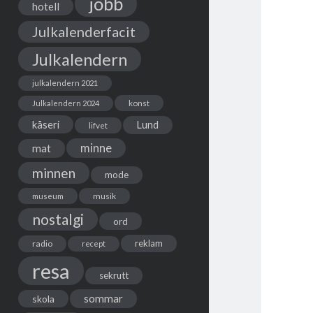
jobb
hotell
Julkalenderfacit
Julkalendern
julkalendern 2021
Julkalendern 2024
konst
kåseri
Lund
lifvet
minne
mat
minnen
mode
musik
museum
nostalgi
ord
reklam
radio
recept
resa
sekrutt
sommar
skola