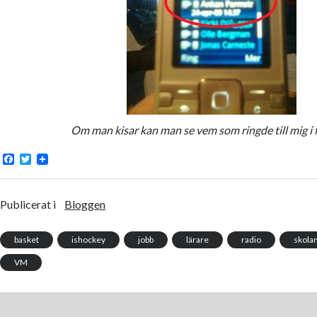
Om man kisar kan man se vem som ringde till mig i 
F
T
a
w
c
i
e
t
b
t
Publicerat i
Bloggen
o
e
o
r
k
basket
ishockey
jobb
lärare
radio
skola
VM