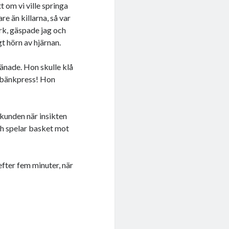
 om vi ville springa
re än killarna, så var
ark, gäspade jag och
t hörn av hjärnan.
ränade. Hon skulle klå
i bänkpress! Hon
ekunden när insikten
och spelar basket mot
fter fem minuter, när