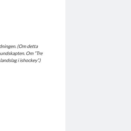
edningen. (Om detta
rbundskapten. Om ”Tre
andslag i ishockey”.)