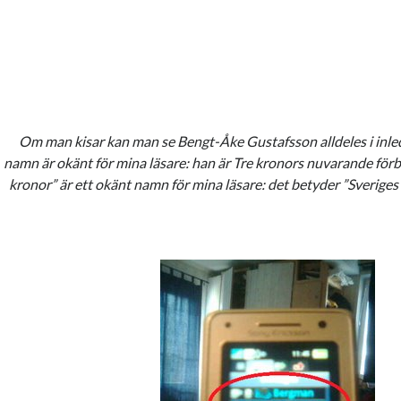
Om man kisar kan man se Bengt-Åke Gustafsson alldeles i inl
namn är okänt för mina läsare: han är Tre kronors nuvarande fö
kronor” är ett okänt namn för mina läsare: det betyder ”Sveriges l