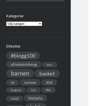
Kategorier
Kategorier
Etiketter
#blogg100
allmänbildning
barn
barnen
basket
corona
död
bil
film
England
fest
historia
fotboll