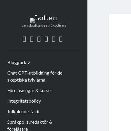
Lotten
den skrattande språkpolisen
twitter
facebook
instagram
linkedin
rss
e-
post
Bloggarkiv
Chat GPT-utbildning för de
skeptiska tvivlarna
Föreläsningar & kurser
Integritetspolicy
Julkalenderfacit
Språkpolis, redaktör &
föreläsare