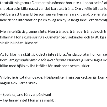
förutsättningarna. (Det mentala nämnde hon inte.) Hon sa också att
snabbare än killarna, så var det bara att träna. Om vi ville bli starka
det bara att träna. Eftersom jag varken var särskilt snabb eller st
lade denna information på en avlägsen hylla långt inne i ett dammig
Men inte Bästisgrannen, inte. Hon tränade, tränade, tränade och t
killarna! Hon skulle springa 60 meter på 8 sekunder och ta 80 kg 
skulle bli bäst i klassen!
Av förklarliga skäl gick detta inte så bra. Än idag pratar hon om s
kom:
att gympaläraren hade lurat henne
. Numera gillar vi läget 
killar med hjälp av list istället för snabbhet och muskler.
Vi blev igår totalt mosade. Höjdpunkten i min basketkarriär kom e
någon av killarna skrek:
– Spela tajtare försvar på elvan!
– Jag hinner inte! Hon är så snabb!