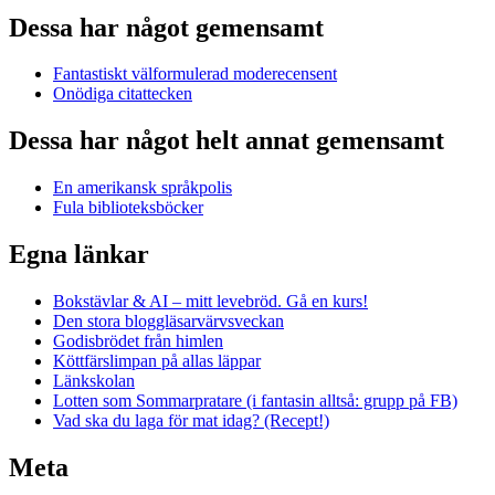
Dessa har något gemensamt
Fantastiskt välformulerad moderecensent
Onödiga citattecken
Dessa har något helt annat gemensamt
En amerikansk språkpolis
Fula biblioteksböcker
Egna länkar
Bokstävlar & AI – mitt levebröd. Gå en kurs!
Den stora bloggläsarvärvsveckan
Godisbrödet från himlen
Köttfärslimpan på allas läppar
Länkskolan
Lotten som Sommarpratare (i fantasin alltså: grupp på FB)
Vad ska du laga för mat idag? (Recept!)
Meta