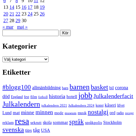
6
7
8
9
10
11
12
13
14
15
16
17
18
19
20
21
22
23
24
25
26
27
28
29
30
« mar
maj »
Sök
Kategorier
Kategorier
Etiketter
barnen
#blogg100
basket
allmänbildning
corona
bil
barn
jobb
Julkalenderfacit
historia
död
hotell
England
fest
film
fotboll
Julkalendern
kåseri
julkalendern 2021
Julkalendern 2024
konst
lifvet
nostalgi
minnen
minne
mat
Lund
mode
ord
musik
radio
museum
recept
resa
språk
sommar
reklam
sekrutt
skola
språkpolis
Stockholm
svenska
tåg
USA
tips