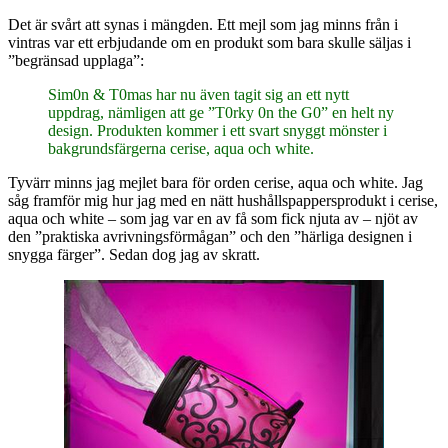
Det är svårt att synas i mängden. Ett mejl som jag minns från i
vintras var ett erbjudande om en produkt som bara skulle säljas i
”begränsad upplaga”:
Sim0n & T0mas har nu även tagit sig an ett nytt
uppdrag, nämligen att ge ”T0rky 0n the G0” en helt ny
design. Produkten kommer i ett svart snyggt mönster i
bakgrundsfärgerna cerise, aqua och white.
Tyvärr minns jag mejlet bara för orden cerise, aqua och white. Jag
såg framför mig hur jag med en nätt hushållspappersprodukt i cerise,
aqua och white – som jag var en av få som fick njuta av – njöt av
den ”praktiska avrivningsförmågan” och den ”härliga designen i
snygga färger”. Sedan dog jag av skratt.