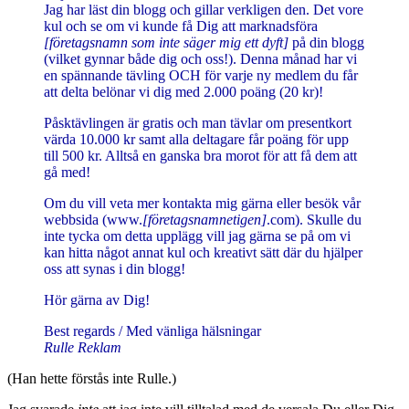
Jag har läst din blogg och gillar verkligen den. Det vore
kul och se om vi kunde få Dig att marknadsföra
[företagsnamn som inte säger mig ett dyft]
på din blogg
(vilket gynnar både dig och oss!). Denna månad har vi
en spännande tävling OCH för varje ny medlem du får
att delta belönar vi dig med 2.000 poäng (20 kr)!
Påsktävlingen är gratis och man tävlar om presentkort
värda 10.000 kr samt alla deltagare får poäng för upp
till 500 kr. Alltså en ganska bra morot för att få dem att
gå med!
Om du vill veta mer kontakta mig gärna eller besök vår
webbsida (www.
[företagsnamnetigen]
.com). Skulle du
inte tycka om detta upplägg vill jag gärna se på om vi
kan hitta något annat kul och kreativt sätt där du hjälper
oss att synas i din blogg!
Hör gärna av Dig!
Best regards / Med vänliga hälsningar
Rulle Reklam
(Han hette förstås inte Rulle.)