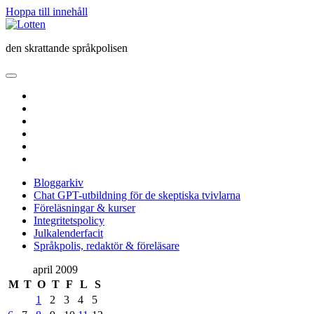
Hoppa till innehåll
Lotten
den skrattande språkpolisen
öppna
primär
twitter
meny
facebook
instagram
linkedin
rss
e-
post
Bloggarkiv
Chat GPT-utbildning för de skeptiska tvivlarna
Föreläsningar & kurser
Integritetspolicy
Julkalenderfacit
Språkpolis, redaktör & föreläsare
Sidopanel
april 2009
M
T
O
T
F
L
S
1
2
3
4
5