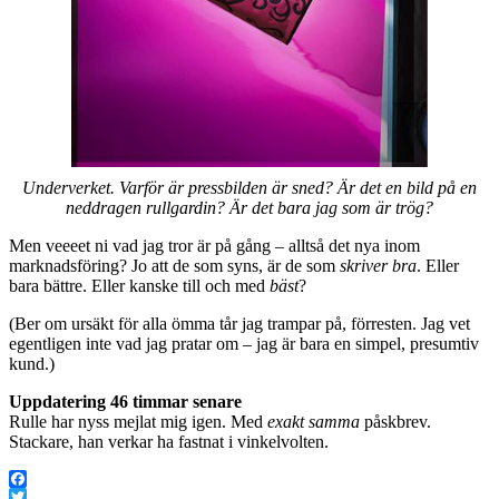
Underverket. Varför är pressbilden är sned? Är det en bild på en
neddragen rullgardin? Är det bara jag som är trög?
Men veeeet ni vad jag tror är på gång – alltså det nya inom
marknadsföring? Jo att de som syns, är de som
skriver bra
. Eller
bara bättre. Eller kanske till och med
bäst
?
(Ber om ursäkt för alla ömma tår jag trampar på, förresten. Jag vet
egentligen inte vad jag pratar om – jag är bara en simpel, presumtiv
kund.)
Uppdatering 46 timmar senare
Rulle har nyss mejlat mig igen. Med
exakt samma
påskbrev.
Stackare, han verkar ha fastnat i vinkelvolten.
Facebook