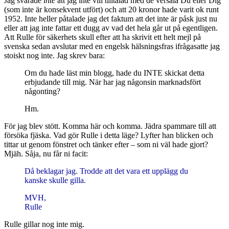
Jag svarade
inte
att jag inte vill tilltalad med de versala Du eller Dig
(som inte är konsekvent utfört) och att 20 kronor hade varit ok runt
1952. Inte heller påtalade jag det faktum att det inte är påsk just nu
eller att jag inte fattar ett dugg av vad det hela går ut på egentligen.
Att Rulle för säkerhets skull efter att ha skrivit ett helt mejl på
svenska sedan avslutar med en engelsk hälsningsfras ifrågasatte jag
stoiskt nog inte. Jag skrev bara:
Om du hade läst min blogg, hade du INTE skickat detta
erbjudande till mig. När har jag någonsin marknadsfört
någonting?
Hm.
För jag blev stött. Komma här och komma. Jädra spammare till att
försöka fjäska. Vad gör Rulle i detta läge? Lyfter han blicken och
tittar ut genom fönstret och tänker efter – som ni väl hade gjort?
Mjäh. Såja, nu får ni facit:
Då beklagar jag. Trodde att det vara ett upplägg du
kanske skulle gilla.
MVH,
Rulle
Rulle gillar nog inte mig.