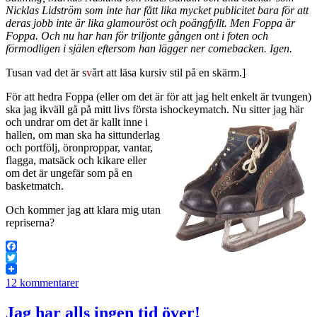
Nicklas Lidström som inte har fått lika mycket publicitet bara för att
deras jobb inte är lika glamouröst och poängfyllt. Men Foppa är
Foppa. Och nu har han för triljonte gången ont i foten och
förmodligen i själen eftersom han lägger ner comebacken. Igen.
Tusan vad det är s
v
årt att läsa kursiv stil på en skärm.]
För att hedra Foppa (eller om det är för att jag helt enkelt är tvungen)
ska jag ikväll gå på mitt livs första ishockeymatch. Nu sitter jag här
och
undrar om det är kallt inne i
hallen, om man ska ha sittunderlag
och portfölj, öronproppar, vantar,
flagga, matsäck och kikare eller
om det är ungefär som på en
basketmatch.
Och kommer jag att klara mig utan
repriserna?
Facebook
Twitter
12 kommentarer
Jag har alls ingen tid över!