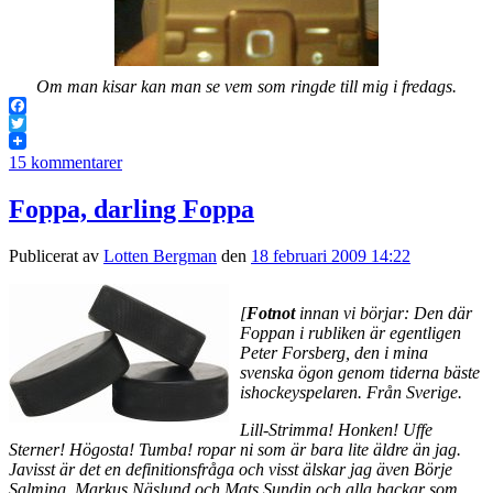
Om man kisar kan man se vem som ringde till mig i fredags.
Facebook
Twitter
15 kommentarer
Foppa, darling Foppa
Publicerat av
Lotten Bergman
den
18 februari 2009 14:22
[
Fotnot
innan vi börjar: Den där
Foppan i rubliken är egentligen
Peter Forsberg, den i mina
svenska ögon genom tiderna bäste
ishockeyspelaren. Från Sverige.
Lill-Strimma! Honken! Uffe
Sterner! Högosta! Tumba! ropar ni som är bara lite äldre än jag.
Javisst är det en definitionsfråga och visst älskar jag även Börje
Salming, Markus Näslund och Mats Sundin och alla backar som