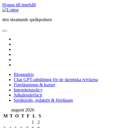
Hoppa till innehåll
Lotten
den skrattande språkpolisen
öppna
primär
twitter
meny
facebook
instagram
linkedin
rss
e-
post
Bloggarkiv
Chat GPT-utbildning för de skeptiska tvivlarna
Föreläsningar & kurser
Integritetspolicy
Julkalenderfacit
Språkpolis, redaktör & föreläsare
Sidopanel
augusti 2026
M
T
O
T
F
L
S
1
2