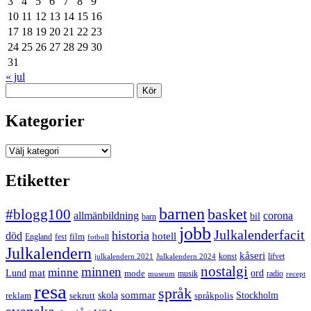
3
4
5
6
7
8
9
10
11
12
13
14
15
16
17
18
19
20
21
22
23
24
25
26
27
28
29
30
31
« jul
Sök
Kategorier
Kategorier
Etiketter
barnen
#blogg100
basket
allmänbildning
corona
bil
barn
jobb
Julkalenderfacit
historia
död
hotell
England
fest
film
fotboll
Julkalendern
kåseri
julkalendern 2021
Julkalendern 2024
konst
lifvet
nostalgi
minnen
minne
mat
Lund
mode
ord
musik
radio
museum
recept
resa
språk
sommar
reklam
sekrutt
skola
språkpolis
Stockholm