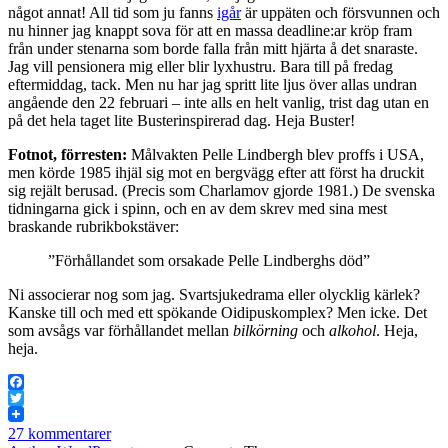
något annat! All tid som ju fanns
igår
är uppäten och försvunnen och
nu hinner jag knappt sova för att en massa deadline:ar kröp fram
från under stenarna som borde falla från mitt hjärta å det snaraste.
Jag vill pensionera mig eller blir lyxhustru. Bara till på fredag
eftermiddag, tack. Men nu har jag spritt lite ljus över allas undran
angående den 22 februari – inte alls en helt vanlig, trist dag utan en
på det hela taget lite Busterinspirerad dag. Heja Buster!
Fotnot, förresten:
Målvakten Pelle Lindbergh blev proffs i USA,
men körde 1985 ihjäl sig mot en bergvägg efter att först ha druckit
sig rejält berusad. (Precis som Charlamov gjorde 1981.) De svenska
tidningarna gick i spinn, och en av dem skrev med sina mest
braskande rubrikbokstäver:
”Förhållandet som orsakade Pelle Lindberghs död”
Ni associerar nog som jag. Svartsjukedrama eller olycklig kärlek?
Kanske till och med ett spökande Oidipuskomplex? Men icke. Det
som avsågs var förhållandet mellan
bilkörning
och
alkohol
. Heja,
heja.
Facebook
Twitter
27 kommentarer