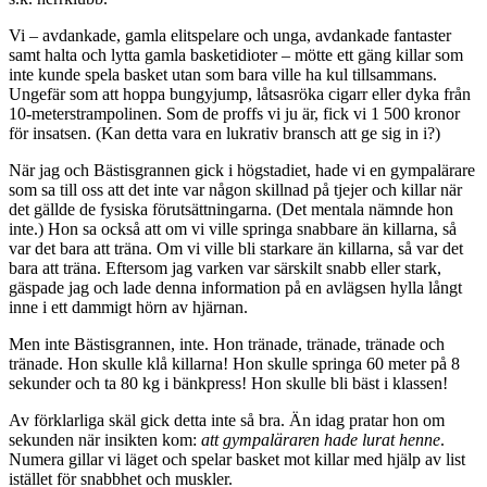
Vi – avdankade, gamla elitspelare och unga, avdankade fantaster
samt halta och lytta gamla basketidioter – mötte ett gäng killar som
inte kunde spela basket utan som bara ville ha kul tillsammans.
Ungefär som att hoppa bungyjump, låtsasröka cigarr eller dyka från
10-meterstrampolinen. Som de proffs vi ju är, fick vi 1 500 kronor
för insatsen. (Kan detta vara en lukrativ bransch att ge sig in i?)
När jag och Bästisgrannen gick i högstadiet, hade vi en gympalärare
som sa till oss att det inte var någon skillnad på tjejer och killar när
det gällde de fysiska förutsättningarna. (Det mentala nämnde hon
inte.) Hon sa också att om vi ville springa snabbare än killarna, så
var det bara att träna. Om vi ville bli starkare än killarna, så var det
bara att träna. Eftersom jag varken var särskilt snabb eller stark,
gäspade jag och lade denna information på en avlägsen hylla långt
inne i ett dammigt hörn av hjärnan.
Men inte Bästisgrannen, inte. Hon tränade, tränade, tränade och
tränade. Hon skulle klå killarna! Hon skulle springa 60 meter på 8
sekunder och ta 80 kg i bänkpress! Hon skulle bli bäst i klassen!
Av förklarliga skäl gick detta inte så bra. Än idag pratar hon om
sekunden när insikten kom:
att gympaläraren hade lurat henne
.
Numera gillar vi läget och spelar basket mot killar med hjälp av list
istället för snabbhet och muskler.