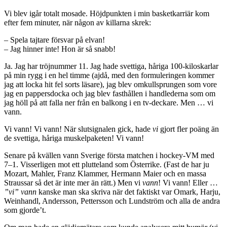
Vi blev igår totalt mosade. Höjdpunkten i min basketkarriär kom
efter fem minuter, när någon av killarna skrek:
– Spela tajtare försvar på elvan!
– Jag hinner inte! Hon är så snabb!
Ja. Jag har tröjnummer 11. Jag hade svettiga, håriga 100-kiloskarlar
på min rygg i en hel timme (ajdå, med den formuleringen kommer
jag att locka hit fel sorts läsare), jag blev omkullsprungen som vore
jag en pappersdocka och jag blev fasthållen i handlederna som om
jag höll på att falla ner från en balkong i en tv-deckare. Men … vi
vann.
Vi vann! Vi vann! När slutsignalen gick, hade
vi
gjort fler poäng än
de svettiga, håriga muskelpaketen! Vi vann!
Senare på kvällen vann Sverige första matchen i hockey-VM med
7–1. Visserligen mot ett plutteland som Österrike. (Fast de har ju
Mozart, Mahler, Franz Klammer, Hermann Maier och en massa
Straussar så det är inte mer än rätt.) Men vi
vann
! Vi vann! Eller …
”vi” vann
kanske man ska skriva när det faktiskt var Omark, Harju,
Weinhandl, Andersson, Pettersson och Lundström och alla de andra
som gjorde’t.