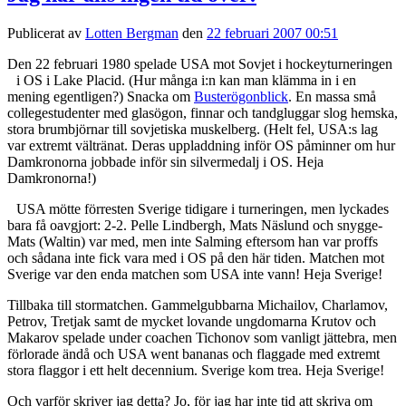
Publicerat av
Lotten Bergman
den
22 februari 2007 00:51
Den 22 februari 1980 spelade USA mot Sovjet i hockeyturneringen
i OS i Lake Placid. (Hur
många i:n kan man klämma in i en
mening egentligen?) Snacka om
Busterögonblick
. En massa små
collegestudenter med glasögon, finnar och tandgluggar slog hemska,
stora brumbjörnar till sovjetiska muskelberg. (Helt fel, USA:s lag
var extremt vältränat. Deras uppladdning inför OS påminner om hur
Damkronorna jobbade inför sin silvermedalj i OS. Heja
Damkronorna!)
USA mötte förresten Sverige tidigare i turneringen, men lyckades
bara få oavgjort: 2-2. Pelle Lindbergh, Mats Näslund och snygge-
Mats (Waltin) var med, men inte Salming eftersom han var proffs
och sådana inte fick vara med i OS på den här tiden. Matchen mot
Sverige var den enda matchen som USA inte vann! Heja Sverige!
Tillbaka till stormatchen. Gammelgubbarna Michailov, Charlamov,
Petrov, Tretjak samt de mycket lovande ungdomarna Krutov och
Makarov spelade under coachen Tichonov som vanligt jättebra, men
förlorade ändå och USA went bananas och flaggade med extremt
stora flaggor i ett helt decennium. Sverige kom trea. Heja Sverige!
Och varför skriver jag detta? Jo, för jag har inte tid att skriva om