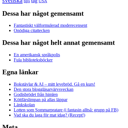
svenska
tåg
USA
tips
Dessa har något gemensamt
Fantastiskt välformulerad moderecensent
Onödiga citattecken
Dessa har något helt annat gemensamt
En amerikansk språkpolis
Fula biblioteksböcker
Egna länkar
Bokstävlar & AI – mitt levebröd. Gå en kurs!
Den stora bloggläsarvärvsveckan
Godisbrödet från himlen
Köttfärslimpan på allas läppar
Länkskolan
Lotten som Sommarpratare (i fantasin alltså: grupp på FB)
Vad ska du laga för mat idag? (Recept!)
Meta