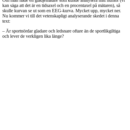
Om man hade en glädjemätare som kunde analysera mitt humör (vi
kan säga att det är en tidsaxel och en procentaxel på mätaren), så
skulle kurvan se ut som en EEG-kurva. Mycket upp, mycket ner.
Nu kommer vi till det vetenskapligt analyserande skedet i denna
text:
– Är sportnördar gladare och ledsnare oftare än de sportlikgiltiga
och lever de verkligen lika länge?