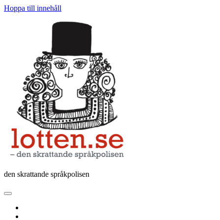
Hoppa till innehåll
Lotten
den skrattande språkpolisen
öppna
primär
twitter
meny
facebook