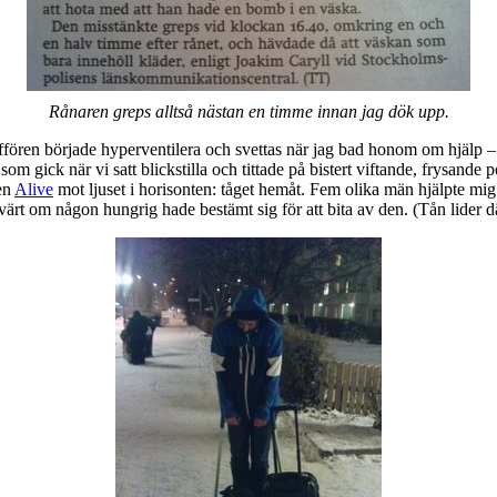
Rånaren greps alltså nästan en timme innan jag dök upp.
ren började hyperventilera och svettas när jag bad honom om hjälp – ha
om gick när vi satt blickstilla och tittade på bistert viftande, frysande 
en
Alive
mot ljuset i horisonten: tåget hemåt. Fem olika män hjälpte mig
nvärt om någon hungrig hade bestämt sig för att bita av den. (Tån lider