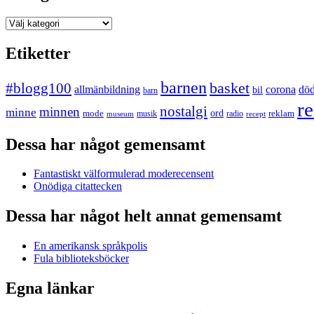
Kategorier
Etiketter
barnen
#blogg100
basket
allmänbildning
corona
dö
bil
barn
re
nostalgi
minnen
minne
mode
ord
reklam
musik
radio
museum
recept
Dessa har något gemensamt
Fantastiskt välformulerad moderecensent
Onödiga citattecken
Dessa har något helt annat gemensamt
En amerikansk språkpolis
Fula biblioteksböcker
Egna länkar