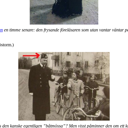
an
en timme senare: den frysande föreläsaren som utan vantar väntar på
östorm.)
s den kanske egentligen ”båtmössa”? Men visst påminner den om ett k