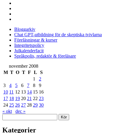
instagram
linkedin
rss
e-
post
Bloggarkiv
Chat GPT-utbildning för de skeptiska tvivlarna
Föreläsningar & kurser
Integritetspolicy
Julkalenderfacit
Språkpolis, redaktör & föreläsare
Sidopanel
november 2008
M
T
O
T
F
L
S
1
2
3
4
5
6
7
8
9
10
11
12
13
14
15
16
17
18
19
20
21
22
23
24
25
26
27
28
29
30
« okt
dec »
Sök
Kategorier