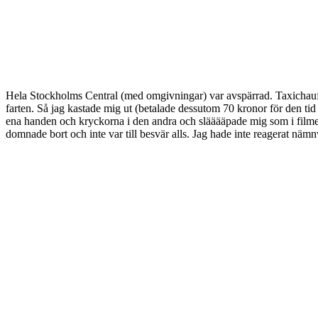
Hela Stockholms Central (med omgivningar) var avspärrad. Taxichauffö
farten. Så jag kastade mig ut (betalade dessutom 70 kronor för den tid s
ena handen och kryckorna i den andra och slääääpade mig som i film
domnade bort och inte var till besvär alls. Jag hade inte reagerat näm