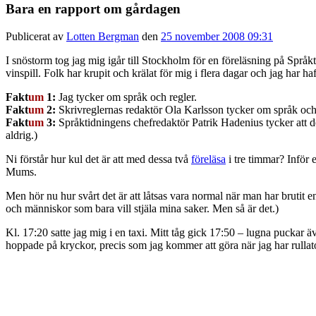
Bara en rapport om gårdagen
Publicerat av
Lotten Bergman
den
25 november 2008 09:31
I snöstorm tog jag mig igår till Stockholm för en föreläsning på Språ
vinspill. Folk har krupit och krälat för mig i flera dagar och jag har ha
Fakt
um
1:
Jag tycker om språk och regler.
Fakt
um
2:
Skrivreglernas redaktör Ola Karlsson tycker om språk och
Fakt
um
3:
Språktidningens chefredaktör Patrik Hadenius tycker att d
aldrig.)
Ni förstår hur kul det är att med dessa två
föreläsa
i tre timmar? Inför 
Mums.
Men hör nu hur svårt det är att låtsas vara normal när man har brutit 
och människor som bara vill stjäla mina saker. Men så är det.)
Kl. 17:20 satte jag mig i en taxi. Mitt tåg gick 17:50 – lugna puckar äv
hoppade på kryckor, precis som jag kommer att göra när jag har rullato