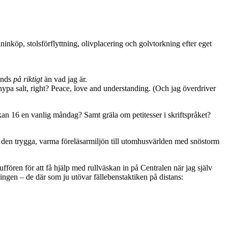
inköp, stolsförflyttning, olivplacering och golvtorkning efter eget
änds
på riktigt
än vad jag är.
ypa salt, right? Peace, love and understanding. (Och jag överdriver
ockan 16 en vanlig måndag? Samt gräla om petitesser i skriftspråket?
rån den trygga, varma föreläsarmiljön till utomhusvärlden med snöstorm
uffören för att få hjälp med rullväskan in på Centralen när jag själv
ingen – de där som ju utövar fällebenstaktiken på distans: