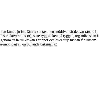
n kunde ju inte lämna sin taxi i en snödriva när det var rånare i
poliser i kuvertmössor), satte ryggsäcken på ryggen, tog rullväskan i
 genom att ta rullväskan i trappor och över stup medan tån liksom
 däremot idag av en bultande baksmälla.)