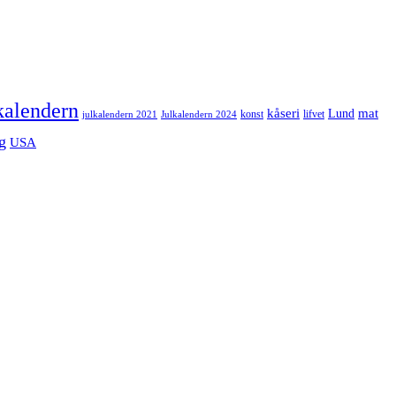
kalendern
mat
kåseri
Lund
julkalendern 2021
Julkalendern 2024
konst
lifvet
g
USA