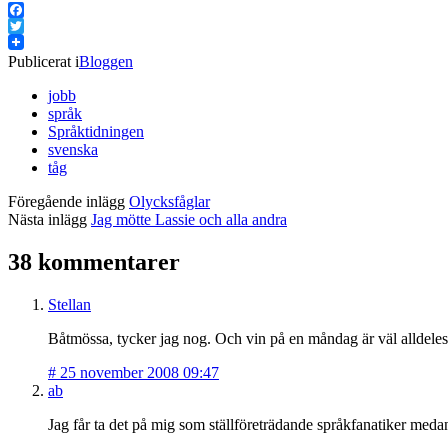
Facebook
Twitter
Publicerat i
Bloggen
jobb
språk
Språktidningen
svenska
tåg
Föregående inlägg
Olycksfåglar
Nästa inlägg
Jag mötte Lassie och alla andra
38 kommentarer
Stellan
Båtmössa, tycker jag nog. Och vin på en måndag är väl alldeles
#
25 november 2008 09:47
ab
Jag får ta det på mig som ställföreträdande språkfanatiker medan