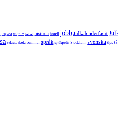
jobb
Jul
Julkalenderfacit
historia
d
hotell
England
fest
film
fotboll
sa
språk
svenska
tå
sommar
tips
sekrutt
skola
språkpolis
Stockholm