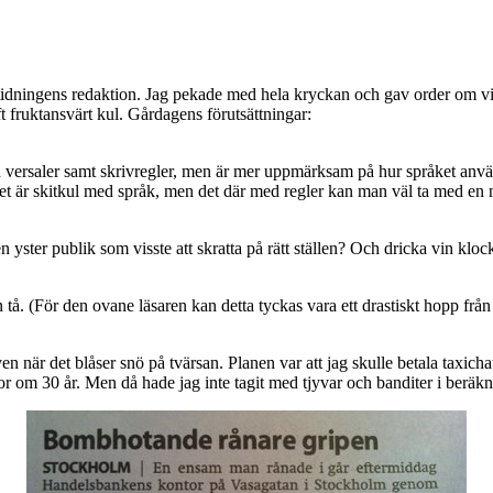
ktidningens redaktion. Jag pekade med hela kryckan och gav order om vin
ft fruktansvärt kul. Gårdagens förutsättningar:
 versaler samt skrivregler, men är mer uppmärksam på hur språket anv
et är skitkul med språk, men det där med regler kan man väl ta med en n
en yster publik som visste att skratta på rätt ställen? Och dricka vin kl
en tå. (För den ovane läsaren kan detta tyckas vara ett drastiskt hopp f
en när det blåser snö på tvärsan. Planen var att jag skulle betala taxicha
r om 30 år. Men då hade jag inte tagit med tjyvar och banditer i beräkn