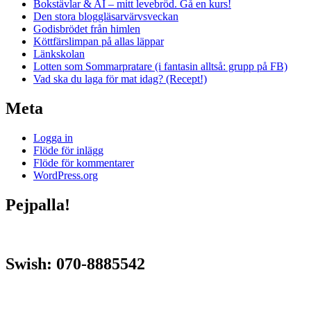
Bokstävlar & AI – mitt levebröd. Gå en kurs!
Den stora bloggläsarvärvsveckan
Godisbrödet från himlen
Köttfärslimpan på allas läppar
Länkskolan
Lotten som Sommarpratare (i fantasin alltså: grupp på FB)
Vad ska du laga för mat idag? (Recept!)
Meta
Logga in
Flöde för inlägg
Flöde för kommentarer
WordPress.org
Pejpalla!
Swish: 070-8885542