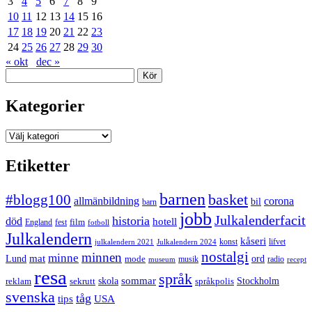
3
4
5
6
7
8
9
10
11
12
13
14
15
16
17
18
19
20
21
22
23
24
25
26
27
28
29
30
« okt
dec »
Sök
Kategorier
Kategorier
Etiketter
barnen
#blogg100
basket
allmänbildning
corona
bil
barn
jobb
Julkalenderfacit
historia
död
hotell
England
fest
film
fotboll
Julkalendern
kåseri
julkalendern 2021
Julkalendern 2024
konst
lifvet
nostalgi
minnen
minne
mat
Lund
mode
ord
musik
radio
museum
recept
resa
språk
sommar
reklam
sekrutt
skola
språkpolis
Stockholm
svenska
tåg
USA
tips