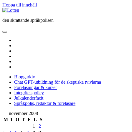
Hoppa till innehåll
Lotten
den skrattande språkpolisen
öppna
primär
twitter
meny
facebook
instagram
linkedin
rss
e-
post
Bloggarkiv
Chat GPT-utbildning för de skeptiska tvivlarna
Föreläsningar & kurser
Integritetspolicy
Julkalenderfacit
Språkpolis, redaktör & föreläsare
Sidopanel
november 2008
M
T
O
T
F
L
S
1
2