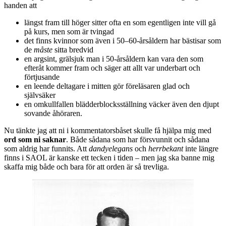
handen att
längst fram till höger sitter ofta en som egentligen inte vill gå
på kurs, men som är tvingad
det finns kvinnor som även i 50–60-årsåldern har bästisar som
de
måste
sitta bredvid
en argsint, grälsjuk man i 50-årsåldern kan vara den som
efteråt kommer fram och säger att allt var underbart och
förtjusande
en leende deltagare i mitten gör föreläsaren glad och
självsäker
en omkullfallen blädderblocksställning väcker även den djupt
sovande åhöraren.
Nu tänkte jag att ni i kommentatorsbåset skulle få hjälpa mig med
ord som ni saknar
. Både sådana som har försvunnit och sådana
som aldrig har funnits. Att
dandyelegans
och
herrbekant
inte längre
finns i SAOL är kanske ett tecken i tiden – men jag ska banne mig
skaffa mig både och bara för att orden är så trevliga.