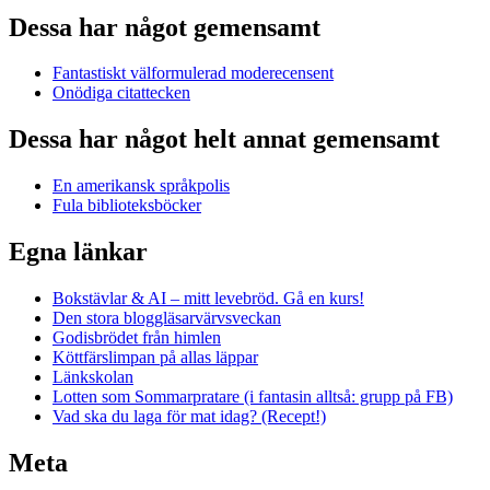
Dessa har något gemensamt
Fantastiskt välformulerad moderecensent
Onödiga citattecken
Dessa har något helt annat gemensamt
En amerikansk språkpolis
Fula biblioteksböcker
Egna länkar
Bokstävlar & AI – mitt levebröd. Gå en kurs!
Den stora bloggläsarvärvsveckan
Godisbrödet från himlen
Köttfärslimpan på allas läppar
Länkskolan
Lotten som Sommarpratare (i fantasin alltså: grupp på FB)
Vad ska du laga för mat idag? (Recept!)
Meta