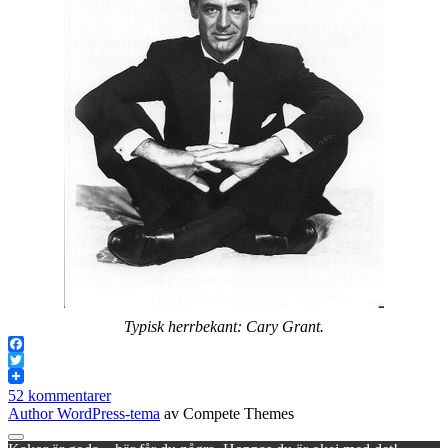
Typisk herrbekant: Cary Grant.
Facebook
Twitter
52 kommentarer
Author WordPress-tema
av Compete Themes
Rulla