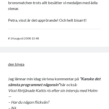
bronsmatchen trots allt besätter vi medaljen med ädla
stenar.
Petra, visst är det upprörande! Och helt bisarrt!
#
14 augusti 2008 13:48
den blyga
Jag lämnar min idag skrivna kommentar på
”Kanske det
sämsta programmet någonsin”
här också:
Visst förtjänade Kattis ris efter sin intervju med Holm:
—
– Har du någon flickvän?
– Nä.