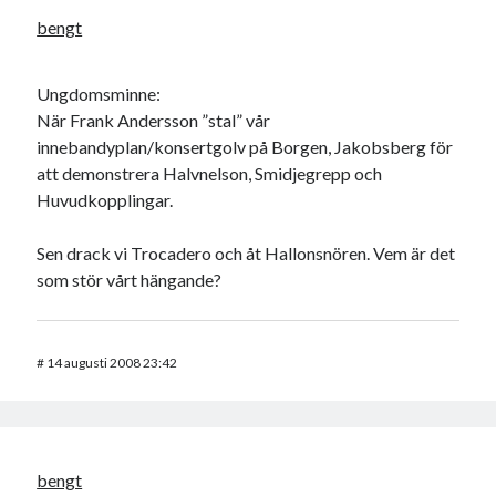
bengt
Ungdomsminne:
När Frank Andersson ”stal” vår
innebandyplan/konsertgolv på Borgen, Jakobsberg för
att demonstrera Halvnelson, Smidjegrepp och
Huvudkopplingar.
Sen drack vi Trocadero och åt Hallonsnören. Vem är det
som stör vårt hängande?
#
14 augusti 2008 23:42
bengt