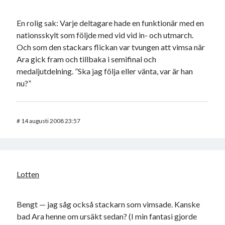
En rolig sak: Varje deltagare hade en funktionär med en
nationsskylt som följde med vid vid in- och utmarch.
Och som den stackars flickan var tvungen att vimsa när
Ara gick fram och tillbaka i semifinal och
medaljutdelning. ”Ska jag följa eller vänta, var är han
nu?”
#
14 augusti 2008 23:57
Lotten
Bengt — jag såg också stackarn som vimsade. Kanske
bad Ara henne om ursäkt sedan? (I min fantasi gjorde