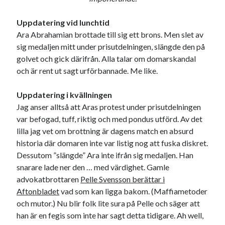
Godisbrödet från himlen
Köttfärslimpan på allas läppar
Uppdatering vid lunchtid
Länkskolan
Ara Abrahamian brottade till sig ett brons. Men slet av
Lotten som Sommarpratare (i fantasin alltså: grupp på FB)
sig medaljen mitt under prisutdelningen, slängde den på
Vad ska du laga för mat idag? (Recept!)
golvet och gick därifrån. Alla talar om domarskandal
och är rent ut sagt urförbannade. Me like.
Meta
Uppdatering i kvällningen
Jag anser alltså att Aras protest under prisutdelningen
Logga in
var befogad, tuff, riktig och med pondus utförd. Av det
Flöde för inlägg
lilla jag vet om brottning är dagens match en absurd
Flöde för kommentarer
historia där domaren inte var listig nog att fuska diskret.
WordPress.org
Dessutom ”slängde” Ara inte ifrån sig medaljen. Han
snarare lade ner den … med värdighet. Gamle
advokatbrottaren
Pelle Svensson berättar i
Aftonbladet
vad som kan ligga bakom. (Maffiametoder
och mutor.) Nu blir folk lite sura på Pelle och säger att
Pejpalla!
han är en fegis som inte har sagt detta tidigare. Ah well,