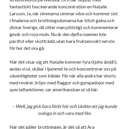
#blogg100
allmänbildning
fantastiskt fascinerande koncentration en Natalie
barn
Larsson. Ja, när simmarna simmar vilse och kommer sist
barnen
basket
corona
bil
i finalerna och brottningsdomarna har blivit galna och
diskar Sverige, då sitter man plötsligt och kommenterar
död
film
England
fest
fotboll
gevär och rosa moln. Nu är den djefla mannen inte
jobb
historia
hotell
pacifist eller skotträdd, utan bara fruktansvärt nervös
för hur det ska gå.
Julkalendern
Julkalenderfacit
julkalendern 2021
Julkalendern 2024
konst
När det visar sig att Natalie kommer fyra (tjoho ändå!),
andas vi ut, skålar i ljummet te och koncentrerar oss på
minne
kåseri
mat
Lund
lifvet
väsentligheter som kläder. För när alla andra har shorts
minnen
mode
musik
museum
med revärer, tröjor med flaggor och gympadojor med
specialfunktioner, ser amerikanskan ut så här:
nostalgi
ord
radio
recept
resa
skola
reklam
sekrutt
– Well, jag gick bara förbi här och tänkte att jag kunde
svänga in och vara med lite.
språk
sommar
språkpolis
svenska
tåg
När det gäller brottningen, är det så att Ara
tips
Stockholm