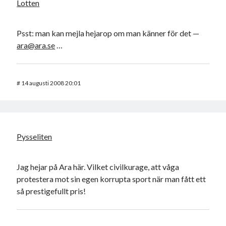
Lotten
Psst: man kan mejla hejarop om man känner för det —
ara@ara.se
…
#
14 augusti 2008 20:01
Pysseliten
Jag hejar på Ara här. Vilket civilkurage, att våga
protestera mot sin egen korrupta sport när man fått ett
så prestigefullt pris!