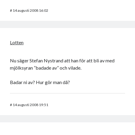
#
14 augusti 2008 16:02
Lotten
Nu säger Stefan Nystrand att han för att bli av med
mjölksyran ”badade av” och vilade.
Badar ni av? Hur gör man då?
#
14 augusti 2008 19:51