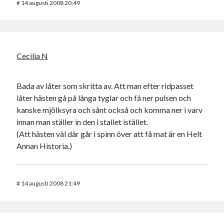
#
14 augusti 2008 20:49
Cecilia N
Bada av låter som skritta av. Att man efter ridpasset
låter hästen gå på långa tyglar och få ner pulsen och
kanske mjölksyra och sånt också och komma ner i varv
innan man ställer in den i stallet istället.
(Att hästen väl där går i spinn över att få mat är en Helt
Annan Historia.)
#
14 augusti 2008 21:49