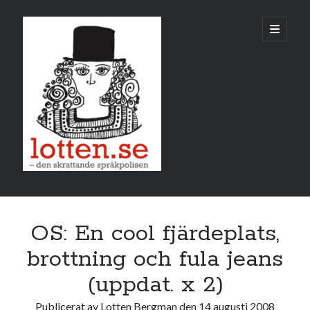
Lotten
öppna
primär
meny
Sidopanel
augusti 2008
OS: En cool fjärdeplats,
M
T
O
T
F
L
S
brottning och fula jeans
1
2
3
(uppdat. x 2)
4
5
6
7
8
9
10
Publicerat av
Lotten Bergman
den
14 augusti 2008
11
12
13
14
15
16
17