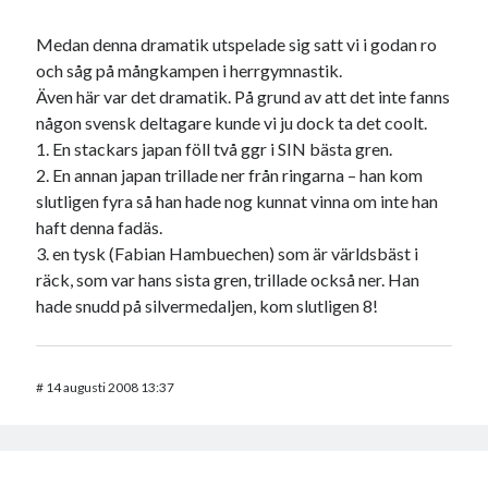
Medan denna dramatik utspelade sig satt vi i godan ro
och såg på mångkampen i herrgymnastik.
Även här var det dramatik. På grund av att det inte fanns
någon svensk deltagare kunde vi ju dock ta det coolt.
1. En stackars japan föll två ggr i SIN bästa gren.
2. En annan japan trillade ner från ringarna – han kom
slutligen fyra så han hade nog kunnat vinna om inte han
haft denna fadäs.
3. en tysk (Fabian Hambuechen) som är världsbäst i
räck, som var hans sista gren, trillade också ner. Han
hade snudd på silvermedaljen, kom slutligen 8!
#
14 augusti 2008 13:37