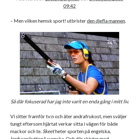
09:42
18
19
20
21
22
23
24
25
26
27
28
29
30
31
– Men vilken hemsk sport! utbrister
den djefla mannen
.
« jul
sep »
Sök
Kategorier
Så där fokuserad har jag inte varit en enda gång i mitt liv.
Kategorier
Vi sitter framför tv:n och äter andrafrukost, men sväljer
tungt eftersom hjärtat verkar sitta i vägen för både
mackor och te.
Skeet
heter sporten på engelska,
Etiketter
lerduveskytte
på svenska. Och där skjuter med