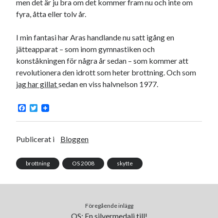
men det är ju bra om det kommer fram nu och inte om
fyra, åtta eller tolv år.
I min fantasi har Aras handlande nu satt igång en
jätteapparat – som inom gymnastiken och
Swish: 070-8885542
konståkningen för några år sedan – som kommer att
revolutionera den idrott som heter brottning. Och som
jag har gillat
sedan en viss halvnelson 1977.
F
T
a
w
c
i
e
t
b
t
Publicerat i
Bloggen
o
e
o
r
k
brottning
OS 2008
skytte
Föregående inlägg
OS: En silvermedalj till!