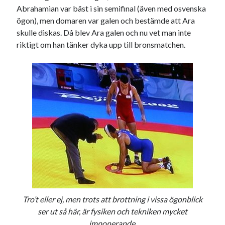
Abrahamian var bäst i sin semifinal (även med osvenska
USA
ögon), men domaren var galen och bestämde att Ara
skulle diskas. Då blev Ara galen och nu vet man inte
riktigt om han tänker dyka upp till bronsmatchen.
Dessa har något gemensamt
Fantastiskt välformulerad moderecensent
Onödiga citattecken
Dessa har något helt annat gemensamt
En amerikansk språkpolis
Fula biblioteksböcker
Egna länkar
Tro’t eller ej, men trots att brottning i vissa ögonblick
Bokstävlar & AI – mitt levebröd. Gå en kurs!
ser ut så här, är fysiken och tekniken mycket
Den stora bloggläsarvärvsveckan
imponerande.