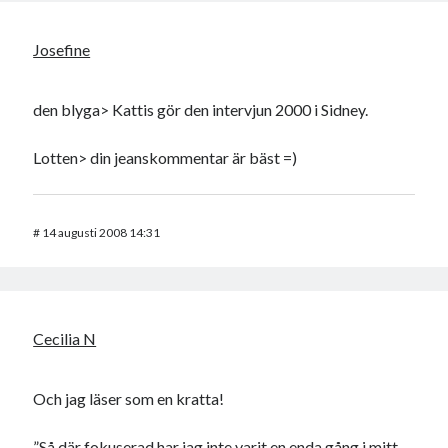
Josefine
den blyga> Kattis gör den intervjun 2000 i Sidney.
Lotten> din jeanskommentar är bäst =)
#
14 augusti 2008 14:31
Cecilia N
Och jag läser som en kratta!
”Så där fokuserad har jag inte varit en enda gång i mitt