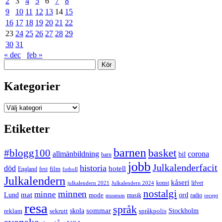
2
3
4
5
6
7
8
9
10
11
12
13
14
15
16
17
18
19
20
21
22
23
24
25
26
27
28
29
30
31
« dec
feb »
Sök
Kategorier
Kategorier
Etiketter
barnen
#blogg100
basket
allmänbildning
corona
bil
barn
jobb
Julkalenderfacit
historia
död
hotell
England
fest
film
fotboll
Julkalendern
kåseri
julkalendern 2021
Julkalendern 2024
konst
lifvet
nostalgi
minnen
minne
mat
Lund
mode
ord
musik
radio
museum
recept
resa
språk
sommar
reklam
sekrutt
skola
språkpolis
Stockholm