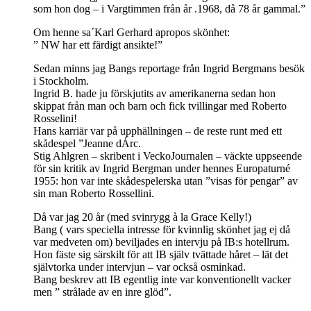
som hon dog – i Vargtimmen från år .1968, då 78 år gammal.”
Om henne sa´Karl Gerhard apropos skönhet:
” NW har ett färdigt ansikte!”
Sedan minns jag Bangs reportage från Ingrid Bergmans besök
i Stockholm.
Ingrid B. hade ju förskjutits av amerikanerna sedan hon
skippat från man och barn och fick tvillingar med Roberto
Rosselini!
Hans karriär var på upphällningen – de reste runt med ett
skådespel ”Jeanne dÁrc.
Stig Ahlgren – skribent i VeckoJournalen – väckte uppseende
för sin kritik av Ingrid Bergman under hennes Europaturné
1955: hon var inte skådespelerska utan ”visas för pengar” av
sin man Roberto Rossellini.
Då var jag 20 år (med svinrygg à la Grace Kelly!)
Bang ( vars speciella intresse för kvinnlig skönhet jag ej då
var medveten om) beviljades en intervju på IB:s hotellrum.
Hon fäste sig särskilt för att IB själv tvättade håret – lät det
självtorka under intervjun – var också osminkad.
Bang beskrev att IB egentlig inte var konventionellt vacker
men ” strålade av en inre glöd”.