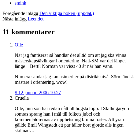
smink
Föregående inlägg
Den viktiga boken (uppdat.)
Nästa inlägg
Leendet
11 kommentarer
Olle
När jag fantiserar så handlar det alltid om att jag ska vinna
mästerskapstävlingar i orientering. Natt-SM var det länge,
länge – Bertil Norman var visst 40 år när han vann.
Numera samlar jag fantasimeriter på distriktsnivå. Sörmländsk
mästare i orientering, wow!
#
12 januari 2006 10:57
Cruella
Olle, min son har redan nått till högsta topp. I Skillingaryd i
somras sprang han i mål till folkets jubel och
kommentatorernas av upphetsning brutna röster. Att yran
gällde Emil Wingstedt ett par fållor bort gjorde alls ingen
skillnad…