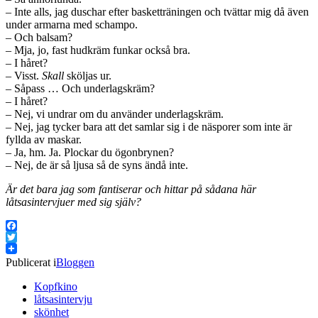
– Inte alls, jag duschar efter basketträningen och tvättar mig då även
under armarna med schampo.
– Och balsam?
– Mja, jo, fast hudkräm funkar också bra.
– I håret?
– Visst.
Skall
sköljas ur.
– Såpass … Och underlagskräm?
– I håret?
– Nej, vi undrar om du använder underlagskräm.
– Nej, jag tycker bara att det samlar sig i de näsporer som inte är
fyllda av maskar.
– Ja, hm. Ja. Plockar du ögonbrynen?
– Nej, de är så ljusa så de syns ändå inte.
Är det bara jag som fantiserar och hittar på sådana här
låtsasintervjuer med sig själv?
Facebook
Twitter
Publicerat i
Bloggen
Kopfkino
låtsasintervju
skönhet