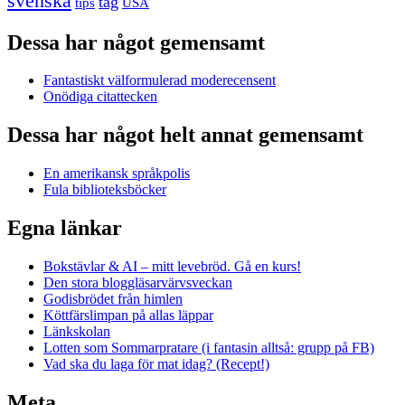
svenska
tåg
USA
tips
Dessa har något gemensamt
Fantastiskt välformulerad moderecensent
Onödiga citattecken
Dessa har något helt annat gemensamt
En amerikansk språkpolis
Fula biblioteksböcker
Egna länkar
Bokstävlar & AI – mitt levebröd. Gå en kurs!
Den stora bloggläsarvärvsveckan
Godisbrödet från himlen
Köttfärslimpan på allas läppar
Länkskolan
Lotten som Sommarpratare (i fantasin alltså: grupp på FB)
Vad ska du laga för mat idag? (Recept!)
Meta