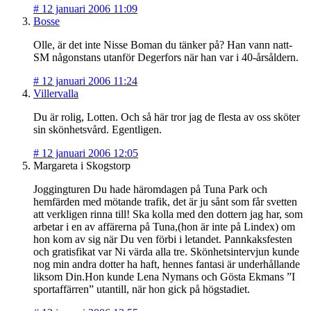
#
12 januari 2006 11:09
Bosse
Olle, är det inte Nisse Boman du tänker på? Han vann natt-
SM någonstans utanför Degerfors när han var i 40-årsåldern.
#
12 januari 2006 11:24
Villervalla
Du är rolig, Lotten. Och så här tror jag de flesta av oss sköter
sin skönhetsvård. Egentligen.
#
12 januari 2006 12:05
Margareta i Skogstorp
Joggingturen Du hade häromdagen på Tuna Park och
hemfärden med mötande trafik, det är ju sånt som får svetten
att verkligen rinna till! Ska kolla med den dottern jag har, som
arbetar i en av affärerna på Tuna,(hon är inte på Lindex) om
hon kom av sig när Du ven förbi i letandet. Pannkaksfesten
och gratisfikat var Ni värda alla tre. Skönhetsintervjun kunde
nog min andra dotter ha haft, hennes fantasi är underhållande
liksom Din.Hon kunde Lena Nymans och Gösta Ekmans ”I
sportaffärren” utantill, när hon gick på högstadiet.