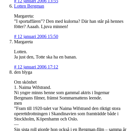
#
12 januari 2006 13:55
Lotten Bergman
Margareta:
”I sportaffären”? Den med kulorna? Där han står på hennes
fötter? Aaaah. Ljuva minnen!
#
12 januari 2006 15:50
Margareta
Lotten.
Ja just den, Totte ska ha en banan.
#
12 januari 2006 17:12
den blyga
Om skönhet
1. Naima Wifstrand.
Ni yngre minns henne som gammal aktris i Ingemar
Bergmans filmer, främst Sommarnattens leende.
men
”Fram till 1920-talet var Naima Wifstrand den riktigt stora
operettdrottningen i Skandinavien som framträdde både i
Stockholm, Köpenhamn och Oslo.
—
Sin sista roll gjorde hon också i en Bergman-film – samma år