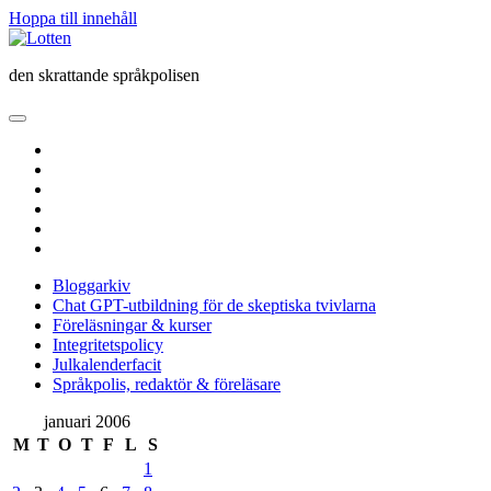
Hoppa till innehåll
Lotten
den skrattande språkpolisen
öppna
primär
twitter
meny
facebook
instagram
linkedin
rss
e-
post
Bloggarkiv
Chat GPT-utbildning för de skeptiska tvivlarna
Föreläsningar & kurser
Integritetspolicy
Julkalenderfacit
Språkpolis, redaktör & föreläsare
Sidopanel
januari 2006
M
T
O
T
F
L
S
1