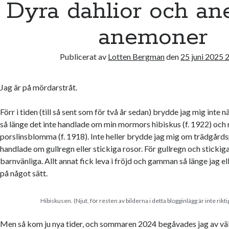
Dyra dahlior och an
anemoner
Publicerat av
Lotten Bergman
den
25 juni 2025 
Jag är på mördarstråt.
Förr i tiden (till så sent som för två år sedan) brydde jag mig inte
så länge det inte handlade om min mormors hibiskus (f. 1922) och
porslinsblomma (f. 1918). Inte heller brydde jag mig om trädgårds
handlade om gullregn eller stickiga rosor. För gullregn och stickiga
barnvänliga. Allt annat fick leva i fröjd och gamman så länge jag ell
på något sätt.
Hibiskusen. (Njut, för resten av bilderna i detta blogginlägg är inte riktig
Men så kom ju nya tider, och sommaren 2024 begåvades jag av v