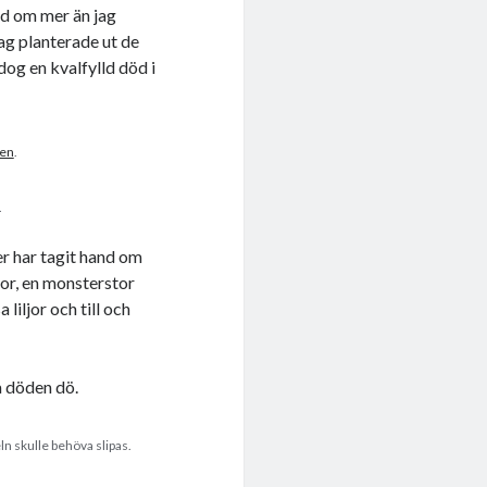
nd om mer än jag
ag planterade ut de
dog en kvalfylld död i
den
.
.
er har tagit hand om
kor, en monsterstor
liljor och till och
a döden dö.
n skulle behöva slipas.