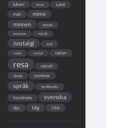
kåseri
Lund
lifvet
minne
mat
minnen
mode
musik
museum
nostalgi
ord
reklam
radio
recept
resa
sekrutt
sommar
skola
språk
språkpolis
svenska
Stockholm
tåg
USA
tips