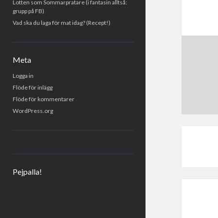
Lotten som Sommarpratare (i fantasin alltså:
grupp på FB)
Vad ska du laga för mat idag? (Recept!)
Meta
Logga in
Flöde för inlägg
Flöde för kommentarer
WordPress.org
Pejpalla!