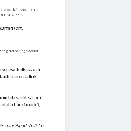
ydda och klättrade som en
 ÅT UPP KNOPPEN!
sartad sort.
 giftet har jag placerat i
rken var helkass och
bättre än en tallrik
min lilla värld, såsom
anfalla barn i matkö,
 min hand/spade/träsko