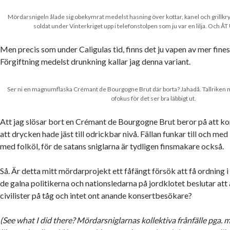
Mördarsnigeln ålade sig obekymrat medelst hasning över kottar, kanel och grillkr
soldat under Vinterkriget upp i telefonstolpen som ju var en lilja. Och
Men precis som under Caligulas tid, finns det ju vapen av mer fines
Förgiftning medelst drunkning kallar jag denna variant.
Ser ni en magnumflaska Crémant de Bourgogne Brut där borta? Jahadå. Tallriken med
ofokus för det ser bra läbbigt ut.
Att jag slösar bort en Crémant de Bourgogne Brut beror på att ko
att drycken hade jäst till odrickbar nivå. Fällan funkar till och med 
med folköl, för de satans sniglarna är tydligen finsmakare också.
Så. Är detta mitt mördarprojekt ett fåfängt försök att få ordning i 
de galna politikerna och nationsledarna på jordklotet beslutar att 
civilister på tåg och intet ont anande konsertbesökare?
(See what I did there? Mördarsniglarnas kollektiva frånfälle pga.