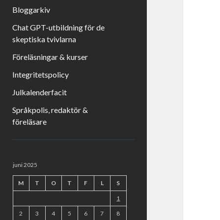
Bloggarkiv
Chat GPT-utbildning för de
skeptiska tvivlarna
Föreläsningar & kurser
Integritetspolicy
Julkalenderfacit
Språkpolis, redaktör &
föreläsare
Sidopanel
juni 2025
M
T
O
T
F
L
S
1
2
3
4
5
6
7
8