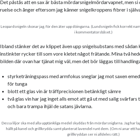
Det påstås att en sax är bästa mördarsnigelmördarvapnet, men si 
ruelse och ånger eftersom jag känner snigelkroppens fibrer i själ
Leopardsnigeln skonar jag, för den äter upp döingarna. (Lundsnigeln fick korrekt 
i kommentatorsbåset.)
Ibland stänker det av klippet även upp snigelsubstans med sådan k
instinkter rycker till som vore kletet något frätande. Mina två hed
bilden där ovan har tjänat mig väl, men det bör läggas till handling
styrketräningspass med armfokus sneglar jag mot saxen emed
för tunga
blott ett glas vin är träffprecisionen betänkligt sämre
två glas vin har jag inget alls emot att gå ut med salig svärfars t
och bara trampa ihjäl de satans jävlarna.
Dessa liljor ska med alla upptänkliga medel skyddas från mördarsniglarna. Jag har l
hällt på kanel och grillkrydda samt planterat lavendel runt dem. (Om ni anar ett h
grillkryddan ser ni alldeles rätt.)