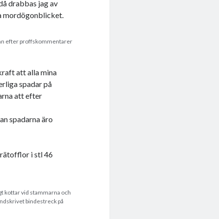
då drabbas jag av
va mordögonblicket.
namn efter proffskommentarer
raft att alla mina
erliga spadar på
arna att efter
an spadarna äro
rätofflor i stl 46
agt kottar vid stammarna och
andskrivet bindestreck på