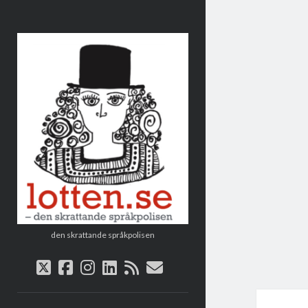
Lotten
den skrattande språkpolisen
twitter
facebook
instagram
linkedin
rss
e-
post