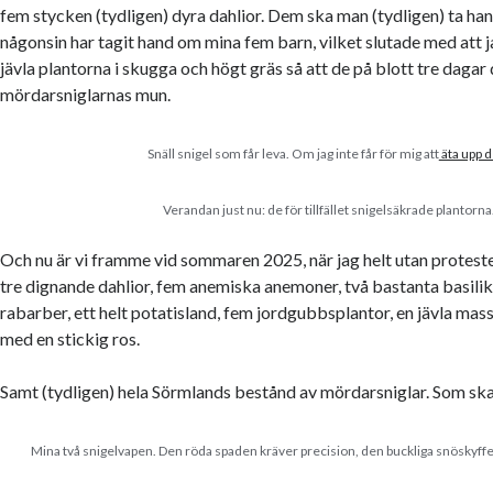
fem stycken (tydligen) dyra dahlior. Dem ska man (tydligen) ta ha
någonsin har tagit hand om mina fem barn, vilket slutade med att j
jävla plantorna i skugga och högt gräs så att de på blott tre dagar 
mördarsniglarnas mun.
Snäll snigel som får leva. Om jag inte får för mig att
äta upp 
Verandan just nu: de för tillfället snigelsäkrade plantorna
Och nu är vi framme vid sommaren 2025, när jag helt utan protest
tre dignande dahlior, fem anemiska anemoner, två bastanta basili
rabarber, ett helt potatisland, fem jordgubbsplantor, en jävla massa 
med en stickig ros.
Samt (tydligen) hela Sörmlands bestånd av mördarsniglar. Som sk
Mina två snigelvapen. Den röda spaden kräver precision, den buckliga snöskyffel