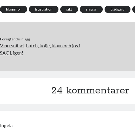
o
r
k
blommor
frustration
jakt
sniglar
trädgård
Föregående inlägg
Vinersnitsel, hutch, kolje, klaun och jos i
SAOL igen!
24 kommentarer
Ingela