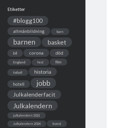
Etiketter
#blogg100
allmänbildning
barn
barnen
basket
corona
död
bil
film
England
fest
historia
fotboll
jobb
hotell
Julkalenderfacit
Julkalendern
julkalendern 2021
Julkalendern 2024
konst