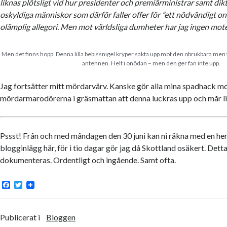
liknas plötsligt vid hur presidenter och premiärministrar samt dikt
oskyldiga människor som därför faller offer för ”ett nödvändigt ont
olämplig allegori. Men mot världsliga dumheter har jag ingen mote
Men det finns hopp. Denna lilla bebissnigel kryper sakta upp mot den obrukbara men f
antennen. Helt i onödan – men den ger fan inte upp.
Jag fortsätter mitt mördarvärv. Kanske gör alla mina spadhack m
mördarmarodörerna i gräsmattan att denna luckras upp och mår li
Pssst! Från och med måndagen den 30 juni kan ni räkna med en he
blogginlägg här, för i tio dagar gör jag då Skottland osäkert. Dett
dokumenteras. Ordentligt och ingående. Samt ofta.
F
T
a
w
c
i
e
t
b
t
Publicerat i
Bloggen
o
e