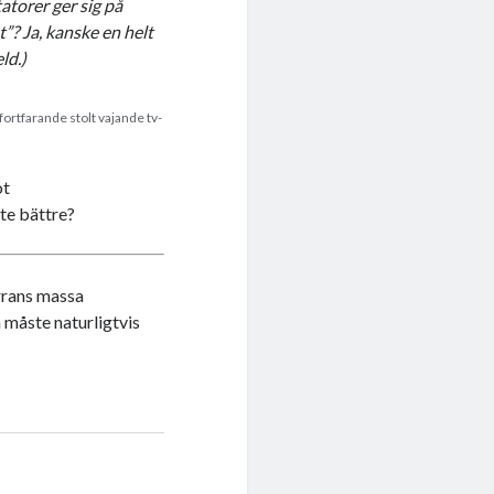
atorer ger sig på
”? Ja, kanske en helt
ld.)
ortfarande stolt vajande tv-
ot
te bättre?
rrans massa
a måste naturligtvis