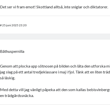
Det ser vi fram emot! Skottland alltså, inte sniglar och diktatorer.
#
25 juni 2025 23:20
Båthuspernilla
Genom att plocka upp sötnosen på bilden och låta den utforska m
jag slag på ett antal tredjeklassare i maj i fjol. Tänk att en liten 
så läskig.
Med detta vill jag vänligt påpeka att den som kallas bebisvinberg
en trädgårdssnäcka.