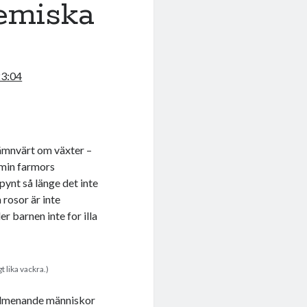
emiska
23:04
 nämnvärt om växter –
 min farmors
pynt så länge det inte
 rosor är inte
er barnen inte for illa
t lika vackra.)
älmenande människor