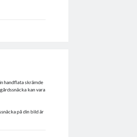
in handflata skrämde
trädgårdssnäcka kan vara
ssnäcka på din bild är