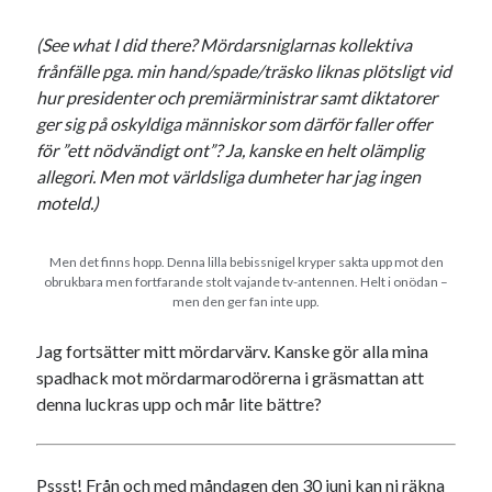
(See what I did there? Mördarsniglarnas kollektiva
frånfälle pga. min hand/spade/träsko liknas plötsligt vid
hur presidenter och premiärministrar samt diktatorer
ger sig på oskyldiga människor som därför faller offer
för ”ett nödvändigt ont”? Ja, kanske en helt olämplig
allegori. Men mot världsliga dumheter har jag ingen
moteld.)
Men det finns hopp. Denna lilla bebissnigel kryper sakta upp mot den
obrukbara men fortfarande stolt vajande tv-antennen. Helt i onödan –
men den ger fan inte upp.
Jag fortsätter mitt mördarvärv. Kanske gör alla mina
spadhack mot mördarmarodörerna i gräsmattan att
denna luckras upp och mår lite bättre?
Pssst! Från och med måndagen den 30 juni kan ni räkna