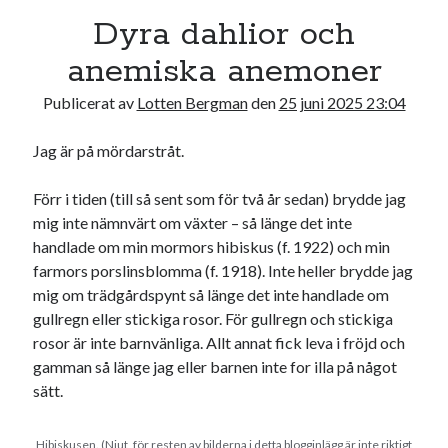
Dyra dahlior och
anemiska anemoner
Publicerat av
Lotten Bergman
den
25 juni 2025 23:04
Kategorier
Jag är på mördarstråt.
Kategorier
Förr i tiden (till så sent som för två år sedan) brydde jag
mig inte nämnvärt om växter – så länge det inte
handlade om min mormors hibiskus (f. 1922) och min
Etiketter
farmors porslinsblomma (f. 1918). Inte heller brydde jag
#blogg100
mig om trädgårdspynt så länge det inte handlade om
allmänbildning
barn
gullregn eller stickiga rosor. För gullregn och stickiga
barnen
basket
corona
bil
rosor är inte barnvänliga. Allt annat fick leva i fröjd och
gamman så länge jag eller barnen inte for illa på något
död
film
England
fest
fotboll
sätt.
jobb
historia
hotell
Hibiskusen. (Njut, för resten av bilderna i detta blogginlägg är inte riktigt