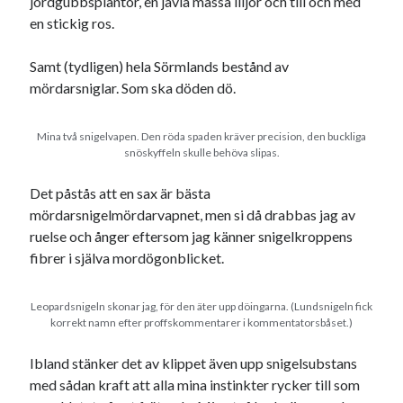
jordgubbsplantor, en jävla massa liljor och till och med
en stickig ros.
Dessa har något helt annat gemensamt
Samt (tydligen) hela Sörmlands bestånd av
mördarsniglar. Som ska döden dö.
En amerikansk språkpolis
Fula biblioteksböcker
Mina två snigelvapen. Den röda spaden kräver precision, den buckliga
snöskyffeln skulle behöva slipas.
Egna länkar
Det påstås att en sax är bästa
mördarsnigelmördarvapnet, men si då drabbas jag av
Bokstävlar & AI – mitt levebröd. Gå en kurs!
ruelse och ånger eftersom jag känner snigelkroppens
Den stora bloggläsarvärvsveckan
fibrer i själva mordögonblicket.
Godisbrödet från himlen
Köttfärslimpan på allas läppar
Länkskolan
Leopardsnigeln skonar jag, för den äter upp döingarna. (Lundsnigeln fick
Lotten som Sommarpratare (i fantasin alltså: grupp på FB)
korrekt namn efter proffskommentarer i kommentatorsbåset.)
Vad ska du laga för mat idag? (Recept!)
Ibland stänker det av klippet även upp snigelsubstans
med sådan kraft att alla mina instinkter rycker till som