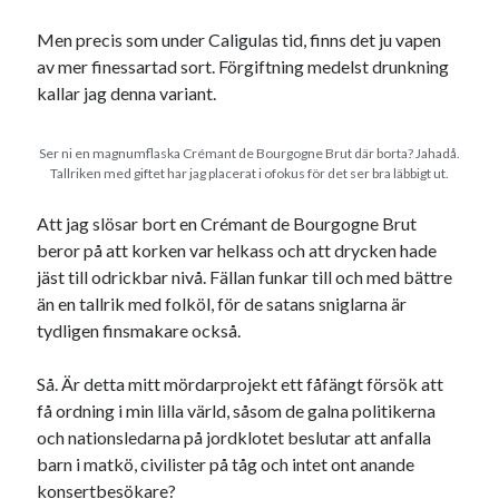
Men precis som under Caligulas tid, finns det ju vapen
av mer finessartad sort. Förgiftning medelst drunkning
kallar jag denna variant.
Ser ni en magnumflaska Crémant de Bourgogne Brut där borta? Jahadå.
Tallriken med giftet har jag placerat i ofokus för det ser bra läbbigt ut.
Att jag slösar bort en Crémant de Bourgogne Brut
beror på att korken var helkass och att drycken hade
jäst till odrickbar nivå. Fällan funkar till och med bättre
än en tallrik med folköl, för de satans sniglarna är
tydligen finsmakare också.
Så. Är detta mitt mördarprojekt ett fåfängt försök att
få ordning i min lilla värld, såsom de galna politikerna
och nationsledarna på jordklotet beslutar att anfalla
barn i matkö, civilister på tåg och intet ont anande
konsertbesökare?