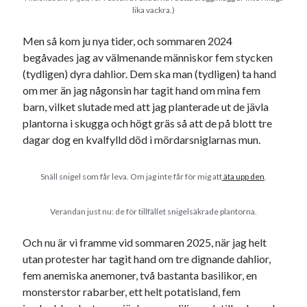
Julkalendern
Julkalenderfacit
lika vackra.)
julkalendern 2021
Julkalendern 2024
konst
Men så kom ju nya tider, och sommaren 2024
minne
kåseri
mat
Lund
lifvet
begåvades jag av välmenande människor fem stycken
minnen
(tydligen) dyra dahlior. Dem ska man (tydligen) ta hand
mode
musik
museum
om mer än jag någonsin har tagit hand om mina fem
nostalgi
ord
radio
recept
barn, vilket slutade med att jag planterade ut de jävla
plantorna i skugga och högt gräs så att de på blott tre
resa
skola
reklam
sekrutt
dagar dog en kvalfylld död i mördarsniglarnas mun.
språk
sommar
språkpolis
Snäll snigel som får leva. Om jag inte får för mig att
äta upp den
.
svenska
tåg
tips
Stockholm
USA
Verandan just nu: de för tillfället snigelsäkrade plantorna.
Och nu är vi framme vid sommaren 2025, när jag helt
utan protester har tagit hand om tre dignande dahlior,
Dessa har något gemensamt
fem anemiska anemoner, två bastanta basilikor, en
Fantastiskt välformulerad moderecensent
monsterstor rabarber, ett helt potatisland, fem
Onödiga citattecken