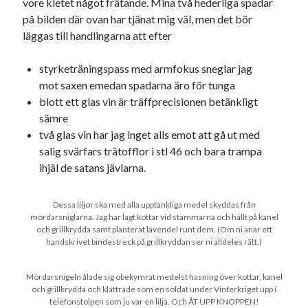
vore kletet något frätande. Mina två hederliga spadar
Meta
på bilden där ovan har tjänat mig väl, men det bör
Logga in
läggas till handlingarna att efter
Flöde för inlägg
Flöde för kommentarer
styrketräningspass med armfokus sneglar jag
WordPress.org
mot saxen emedan spadarna äro för tunga
blott ett glas vin är träffprecisionen betänkligt
sämre
två glas vin har jag inget alls emot att gå ut med
salig svärfars trätofflor i stl 46 och bara trampa
Pejpalla!
ihjäl de satans jävlarna.
Dessa liljor ska med alla upptänkliga medel skyddas från
mördarsniglarna. Jag har lagt kottar vid stammarna och hällt på kanel
och grillkrydda samt planterat lavendel runt dem. (Om ni anar ett
handskrivet bindestreck på grillkryddan ser ni alldeles rätt.)
Swish: 070-8885542
Mördarsnigeln ålade sig obekymrat medelst hasning över kottar, kanel
och grillkrydda och klättrade som en soldat under Vinterkriget upp i
telefonstolpen som ju var en lilja. Och ÅT UPP KNOPPEN!