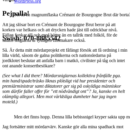
WordPress.org
Pejpalla!
Ser ni en magnumflaska Crémant de Bourgogne Brut där borta? Jah
Att jag slösar bort en Crémant de Bourgogne Brut beror på att
korken var helkass och att drycken hade jäst till odrickbar nivå.
Fällan funkar till och med bättre än en tallrik med folköl, för de
Swish: 070-8885542
satans sniglarna är tydligen finsmakare också.
Så. Är detta mitt mördarprojekt ett fåfängt försök att få ordning i min
lilla värld, såsom de galna politikerna och nationsledarna på
jordklotet beslutar att anfalla barn i matkö, civilister på tåg och intet
ont anande konsertbesökare?
(See what I did there? Mördarsniglarnas kollektiva frånfälle pga.
min hand/spade/träsko liknas plötsligt vid hur presidenter och
premiärministrar samt diktatorer ger sig på oskyldiga människor
som därför faller offer för ”ett nödvändigt ont”? Ja, kanske en helt
olämplig allegori. Men mot världsliga dumheter har jag ingen
moteld.)
Men det finns hopp. Denna lilla bebissnigel kryper sakta upp m
Jag fortsätter mitt mördarvärv. Kanske gör alla mina spadhack mot