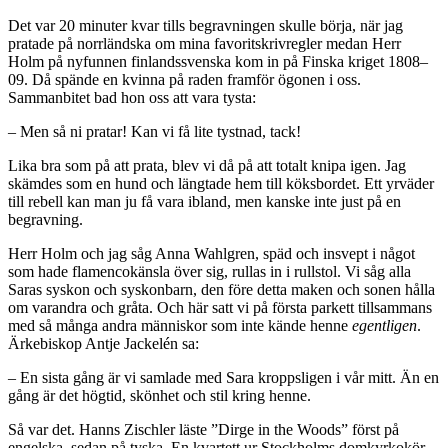
Det var 20 minuter kvar tills begravningen skulle börja, när jag
pratade på norrländska om mina favoritskrivregler medan Herr
Holm på nyfunnen finlandssvenska kom in på Finska kriget 1808–
09. Då spände en kvinna på raden framför ögonen i oss.
Sammanbitet bad hon oss att vara tysta:
– Men så ni pratar! Kan vi få lite tystnad, tack!
Lika bra som på att prata, blev vi då på att totalt knipa igen. Jag
skämdes som en hund och längtade hem till köksbordet. Ett yrväder
till rebell kan man ju få vara ibland, men kanske inte just på en
begravning.
Herr Holm och jag såg Anna Wahlgren, späd och insvept i något
som hade flamencokänsla över sig, rullas in i rullstol. Vi såg alla
Saras syskon och syskonbarn, den före detta maken och sonen hålla
om varandra och gråta. Och här satt vi på första parkett tillsammans
med så många andra människor som inte kände henne
egentligen
.
Ärkebiskop Antje Jackelén sa:
– En sista gång är vi samlade med Sara kroppsligen i vår mitt. Än en
gång är det högtid, skönhet och stil kring henne.
Så var det. Hanns Zischler läste ”Dirge in the Woods” först på
engelska, sedan på tyska. En kvartett ur Stockholms domkyrkokör