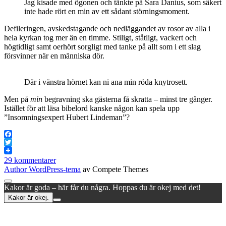
Jag kisade med ögonen och tänkte på Sara Danius, som säkert
inte hade rört en min av ett sådant störningsmoment.
Defileringen, avskedstagande och nedläggandet av rosor av alla i
hela kyrkan tog mer än en timme. Stiligt, ståtligt, vackert och
högtidligt samt oerhört sorgligt med tanke på allt som i ett slag
försvinner när en människa dör.
Där i vänstra hörnet kan ni ana min röda knytrosett.
Men på
min
begravning ska gästerna få skratta – minst tre gånger.
Istället för att läsa bibelord kanske någon kan spela upp
”Insomningsexpert Hubert Lindeman”?
Facebook
Twitter
29 kommentarer
Author WordPress-tema
av Compete Themes
Rulla
Kakor är goda – här får du några. Hoppas du är okej med det!
till
Kakor är okej.
toppen