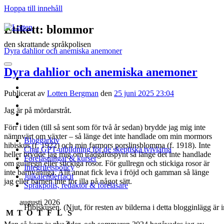
Hoppa till innehåll
Lotten
Etikett:
blommor
den skrattande språkpolisen
Dyra dahlior och anemiska anemoner
öppna
Dyra dahlior och anemiska anemoner
primär
twitter
meny
facebook
Publicerat av
Lotten Bergman
den
25 juni 2025 23:04
instagram
linkedin
Jag är på mördarstråt.
rss
e-
Förr i tiden (till så sent som för två år sedan) brydde jag mig inte
post
nämnvärt om växter – så länge det inte handlade om min mormors
Bloggarkiv
hibiskus (f. 1922) och min farmors porslinsblomma (f. 1918). Inte
Chat GPT-utbildning för de skeptiska tvivlarna
heller brydde jag mig om trädgårdspynt så länge det inte handlade
Föreläsningar & kurser
om gullregn eller stickiga rosor. För gullregn och stickiga rosor är
Integritetspolicy
inte barnvänliga. Allt annat fick leva i fröjd och gamman så länge
Julkalenderfacit
jag eller barnen inte for illa på något sätt.
Språkpolis, redaktör & föreläsare
Sidopanel
augusti 2026
Hibiskusen. (Njut, för resten av bilderna i detta blogginlägg är in
M
T
O
T
F
L
S
1
2