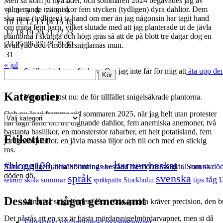
Men så kom ju nya tider, och sommaren 2024 begåvades jag av
välmenande människor fem stycken (tydligen) dyra dahlior. Dem
3
4
5
6
7
8
9
ska man (tydligen) ta hand om mer än jag någonsin har tagit hand
10
11
12
13
14
15
16
om mina fem barn, vilket slutade med att jag planterade ut de jävla
17
18
19
20
21
22
23
plantorna i skugga och högt gräs så att de på blott tre dagar dog en
24
25
26
27
28
29
30
kvalfylld död i mördarsniglarnas mun.
31
« jul
Snäll snigel som får leva. Om jag inte får för mig att
äta upp de
Sök
Kategorier
Verandan just nu: de för tillfället snigelsäkrade plantorna.
Och nu är vi framme vid sommaren 2025, när jag helt utan protester
Kategorier
har tagit hand om tre dignande dahlior, fem anemiska anemoner, två
bastanta basilikor, en monsterstor rabarber, ett helt potatisland, fem
Etiketter
jordgubbsplantor, en jävla massa liljor och till och med en stickig
ros.
barnen
#blogg100
basket
allmänbildning
corona
dö
Samt (tydligen) hela Sörmlands bestånd av mördarsniglar. Som ska
bil
barn
döden dö.
språk
svenska
tåg
sommar
tips
sekrutt
skola
språkpolis
Stockholm
Dessa har något gemensamt
Mina två snigelvapen. Den röda spaden kräver precision, den bu
Det påstås att en sax är bästa mördarsnigelmördarvapnet, men si då
Fantastiskt välformulerad moderecensent