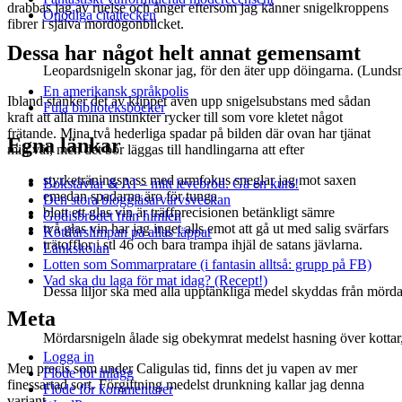
drabbas jag av ruelse och ånger eftersom jag känner snigelkroppens
Onödiga citattecken
fibrer i själva mordögonblicket.
Dessa har något helt annat gemensamt
Leopardsnigeln skonar jag, för den äter upp döingarna. (Lunds
En amerikansk språkpolis
Ibland stänker det av klippet även upp snigelsubstans med sådan
Fula biblioteksböcker
kraft att alla mina instinkter rycker till som vore kletet något
frätande. Mina två hederliga spadar på bilden där ovan har tjänat
Egna länkar
mig väl, men det bör läggas till handlingarna att efter
styrketräningspass med armfokus sneglar jag mot saxen
Bokstävlar & AI – mitt levebröd. Gå en kurs!
emedan spadarna äro för tunga
Den stora bloggläsarvärvsveckan
blott ett glas vin är träffprecisionen betänkligt sämre
Godisbrödet från himlen
två glas vin har jag inget alls emot att gå ut med salig svärfars
Köttfärslimpan på allas läppar
trätofflor i stl 46 och bara trampa ihjäl de satans jävlarna.
Länkskolan
Lotten som Sommarpratare (i fantasin alltså: grupp på FB)
Vad ska du laga för mat idag? (Recept!)
Dessa liljor ska med alla upptänkliga medel skyddas från mördars
Meta
Mördarsnigeln ålade sig obekymrat medelst hasning över kottar
Logga in
Men precis som under Caligulas tid, finns det ju vapen av mer
Flöde för inlägg
finessartad sort. Förgiftning medelst drunkning kallar jag denna
Flöde för kommentarer
variant.