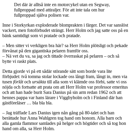
Det där är alltså inte en motorcykel utan en Segway,
fullproppad med attiraljer. För att inte tala om hur
fullproppad själva polisen var.
Inne i Storkyrkan exploderade blomprakten i färger. Det var sanslöst
vackert, men fotoförbudet strängt. Herr Holm och jag satte oss på en
bänk samtidigt som vi pratade och pratade.
– Men sitter vi verkligen bra här? sa Herr Holm plötsligt och pekade
förvånat på den gigantiska pelaren framför oss.
– Nä vet du va, sa jag och tittade överraskat på pelaren – och så
bytte vi raskt plats.
Detta gjorde vi på ett sådär störande sätt som borde vara lite
förbjudet: två tomma stolar lockade oss långt fram, långt in, men via
tusen
förlåt
och
ursäkta
till alla som vi klämde oss förbi, satte vi oss
nöjda och fortsatte att prata om att Herr Holm var professor emeritus
och att han hade burit Sara Danius på sin arm redan 1962 och att
hennes pappa var hans lärare i Viggbyholm och i Finland där han
gästföreläser … bla bla bla.
– Jag träffade Lars Danius igen nån gång på 80-talet och han
berättade hur Anna Wahlgren tog hand om honom. Alla barn och
alla gamla flammor samlades på helger och högtider och så tog hon
hand om alla, sa Herr Holm.