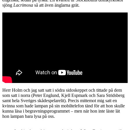
sjöng
Lacrimosa
så att även änglarna grät.
Herr Holm och jag satt satt i södra sidoskeppet och tittade på dem
som satt i norra (Peter Englund, Kjell Espmark och Sara Stridsberg
samt hela Sveriges skådespelarelit). Precis mittemot mig satt en
kvinna som hade lampan på sin mobiltelefon tänd för att hon skulle
kunna läsa i begravningsprogrammet – men när hon inte läste lät
hon lampan bara lysa på oss.