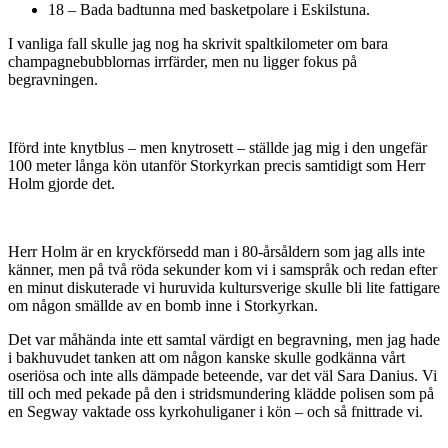
18 – Bada badtunna med basketpolare i Eskilstuna.
I vanliga fall skulle jag nog ha skrivit spaltkilometer om bara
champagnebubblornas irrfärder, men nu ligger fokus på
begravningen.
Iförd inte knytblus – men knytrosett – ställde jag mig i den ungefär
100 meter långa kön utanför Storkyrkan precis samtidigt som Herr
Holm gjorde det.
Herr Holm är en kryckförsedd man i 80-årsåldern som jag alls inte
känner, men på två röda sekunder kom vi i samspråk och redan efter
en minut diskuterade vi huruvida kultursverige skulle bli lite fattigare
om någon smällde av en bomb inne i Storkyrkan.
Det var måhända inte ett samtal värdigt en begravning, men jag hade
i bakhuvudet tanken att om någon kanske skulle godkänna vårt
oseriösa och inte alls dämpade beteende, var det väl Sara Danius. Vi
till och med pekade på den i stridsmundering klädde polisen som på
en Segway vaktade oss kyrkohuliganer i kön – och så fnittrade vi.