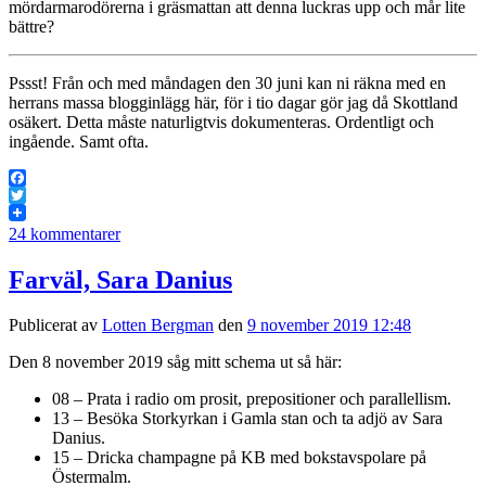
mördarmarodörerna i gräsmattan att denna luckras upp och mår lite
bättre?
Pssst! Från och med måndagen den 30 juni kan ni räkna med en
herrans massa blogginlägg här, för i tio dagar gör jag då Skottland
osäkert. Detta måste naturligtvis dokumenteras. Ordentligt och
ingående. Samt ofta.
Facebook
Twitter
24 kommentarer
Farväl, Sara Danius
Publicerat av
Lotten Bergman
den
9 november 2019 12:48
Den 8 november 2019 såg mitt schema ut så här:
08 – Prata i radio om prosit, prepositioner och parallellism.
13 – Besöka Storkyrkan i Gamla stan och ta adjö av Sara
Danius.
15 – Dricka champagne på KB med bokstavspolare på
Östermalm.