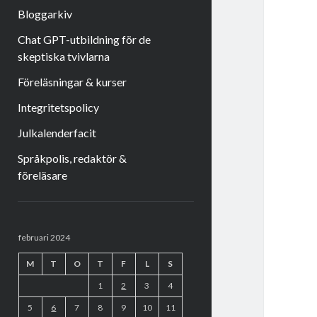
Bloggarkiv
Chat GPT-utbildning för de
skeptiska tvivlarna
Föreläsningar & kurser
Integritetspolicy
Julkalenderfacit
Språkpolis, redaktör &
föreläsare
Sidopanel
februari 2024
M
T
O
T
F
L
S
1
2
3
4
5
6
7
8
9
10
11