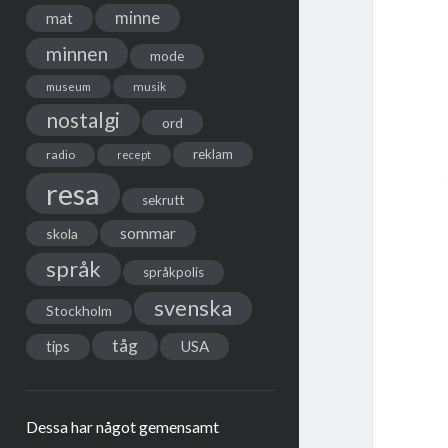
minne
mat
minnen
mode
musik
museum
nostalgi
ord
reklam
radio
recept
resa
sekrutt
sommar
skola
språk
språkpolis
svenska
Stockholm
tåg
USA
tips
Dessa har något gemensamt