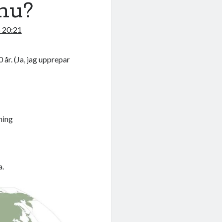
nu?
4 20:21
 år. (Ja, jag upprepar
e
ning
a.