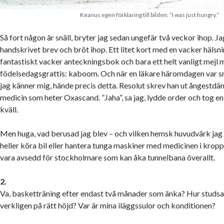
Keanus egen förklaring till bilden: ”I was just hungry.”
Så fort någon är snäll, bryter jag sedan ungefär två veckor ihop. Jag
handskrivet brev och bröt ihop. Ett litet kort med en vacker hälsn
fantastiskt vacker anteckningsbok och bara ett helt vanligt mejl
födelsedagsgrattis: kaboom. Och när en läkare häromdagen var sn
jag känner mig, hände precis detta. Resolut skrev han ut ångest
medicin som heter Oxascand. ”Jaha”, sa jag, lydde order och tog e
kväll.
Men huga, vad berusad jag blev – och vilken hemsk huvudvärk jag fi
heller köra bil eller hantera tunga maskiner med medicinen i kropp
vara avsedd för stockholmare som kan åka tunnelbana överallt.
2.
Va, basketträning efter endast två månader som änka? Hur studsa
verkligen på rätt höjd? Var är mina iläggssulor och konditionen?