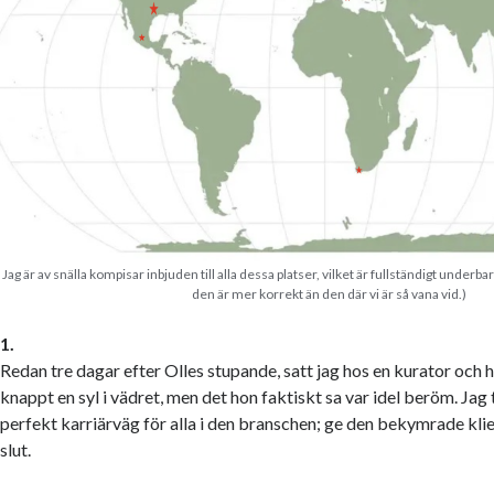
Jag är av snälla kompisar inbjuden till alla dessa platser, vilket är fullständigt underba
den är mer korrekt än den där vi är så vana vid.)
1.
Redan tre dagar efter Olles stupande, satt jag hos en kurator och
knappt en syl i vädret, men det hon faktiskt sa var idel beröm. Jag t
perfekt karriärväg för alla i den branschen; ge den bekymrade kl
slut.