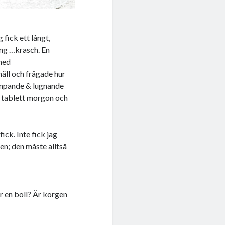
 fick ett långt,
ing …krasch. En
 med
äll och frågade hur
dämpande & lugnande
n tablett morgon och
ck. Inte fick jag
en; den måste alltså
r en boll? Är korgen