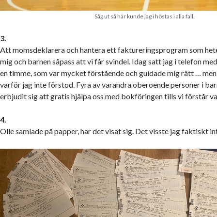
Såg ut så här kunde jag i höstas i alla fall.
3.
Att momsdeklarera och hantera ett faktureringsprogram som hete
mig och barnen såpass att vi får svindel. Idag satt jag i telefon me
en timme, som var mycket förstående och guidade mig rätt … men
varför jag inte förstod. Fyra av varandra oberoende personer i ba
erbjudit sig att gratis hjälpa oss med bokföringen tills vi förstår v
4.
Olle samlade på papper, har det visat sig. Det visste jag faktiskt i