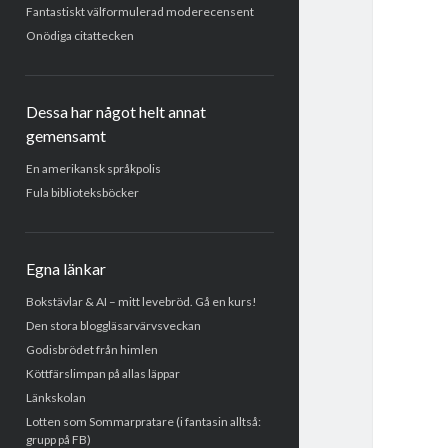
Fantastiskt välformulerad moderecensent
Onödiga citattecken
Dessa har något helt annat
gemensamt
En amerikansk språkpolis
Fula biblioteksböcker
Egna länkar
Bokstävlar & AI – mitt levebröd. Gå en kurs!
Den stora bloggläsarvärvsveckan
Godisbrödet från himlen
Köttfärslimpan på allas läppar
Länkskolan
Lotten som Sommarpratare (i fantasin alltså:
grupp på FB)