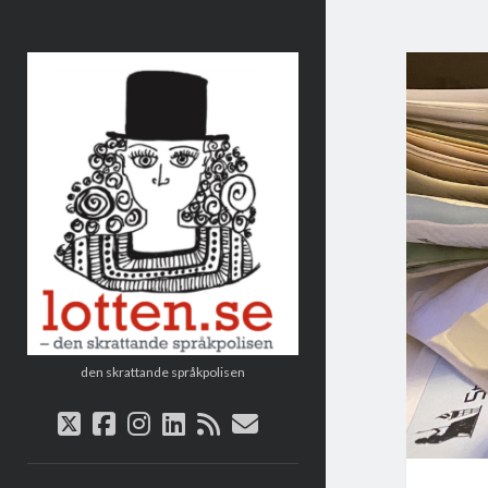
Lotten
den skrattande språkpolisen
twitter
facebook
instagram
linkedin
rss
e-
post