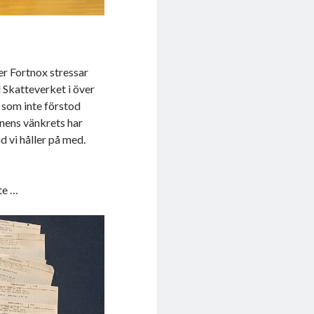
r Fortnox stressar
d Skatteverket i över
 som inte förstod
rnens vänkrets har
ad vi håller på med.
nte …