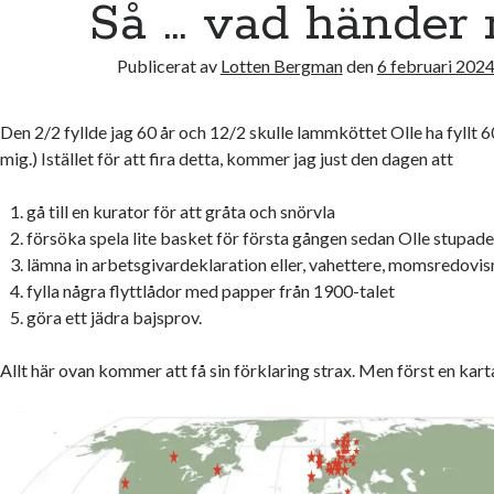
Så … vad händer 
Publicerat av
Lotten Bergman
den
6 februari 202
Den 2/2 fyllde jag 60 år och 12/2 skulle lammköttet Olle ha fyllt 60
mig.) Istället för att fira detta, kommer jag just den dagen att
gå till en kurator för att gråta och snörvla
försöka spela lite basket för första gången sedan Olle stupad
lämna in arbetsgivardeklaration eller, vahettere, momsredovis
fylla några flyttlådor med papper från 1900-talet
göra ett jädra bajsprov.
Allt här ovan kommer att få sin förklaring strax. Men först en kart