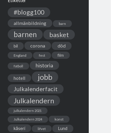
Etiketter
#blogg100
allmänbildning
barn
barnen
basket
corona
död
bil
film
England
fest
historia
fotboll
jobb
hotell
Julkalenderfacit
Julkalendern
julkalendern 2021
Julkalendern 2024
konst
kåseri
Lund
lifvet