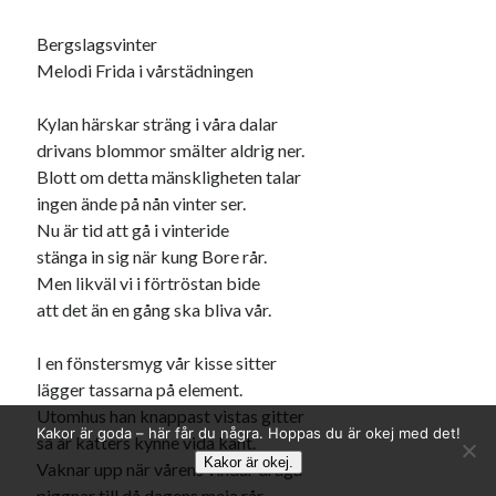
Bergslagsvinter
Melodi Frida i vårstädningen
Kylan härskar sträng i våra dalar
drivans blommor smälter aldrig ner.
Blott om detta mänskligheten talar
ingen ände på nån vinter ser.
Nu är tid att gå i vinteride
stänga in sig när kung Bore rår.
Men likväl vi i förtröstan bide
att det än en gång ska bliva vår.
I en fönstersmyg vår kisse sitter
lägger tassarna på element.
Utomhus han knappast vistas gitter
Kakor är goda – här får du några. Hoppas du är okej med det!
så är katters kynne vida känt.
Kakor är okej.
Vaknar upp när vårens vindar draga
piggnar till då dagens meja rår.