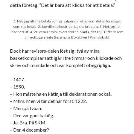
detta företag. ”Det är bara att klicka för att betala.”
USA
1. Nej, jag vill inte betala som privatperson eftersom det är företaget
som ska betala. 2. Jag vill inte bestrida, jag ska ju betala. 3. Nej, jag har
Dessa har något gemensamt
inte betalat. 4. Va, vem är min leverantör? 5. Vänta, det är ju F**tn*x som
är mottagare, inte Bergmans Bokstäver! Primalskrik!
Fantastiskt välformulerad moderecensent
Onödiga citattecken
Dock har revisors-delen löst sig: två av mina
basketkompisar satt igår i tre timmar och klickade och
skrev och mumlade och var komplett obegripliga.
Dessa har något helt annat gemensamt
– 1407.
En amerikansk språkpolis
– 1598.
Fula biblioteksböcker
– Hon måste ha en kåtinja till deklarationen också.
– Mhm. Men vi tar det här först. 1222.
– Men på tvåan.
Egna länkar
– Den var ganska hög.
Bokstävlar & AI – mitt levebröd. Gå en kurs!
– Ja. Bra. På SKM.
Den stora bloggläsarvärvsveckan
– Den 4 december?