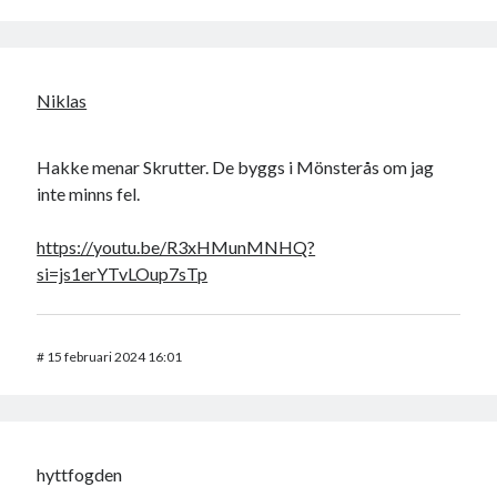
Niklas
Hakke menar Skrutter. De byggs i Mönsterås om jag
inte minns fel.
https://youtu.be/R3xHMunMNHQ?
si=js1erYTvLOup7sTp
#
15 februari 2024 16:01
hyttfogden