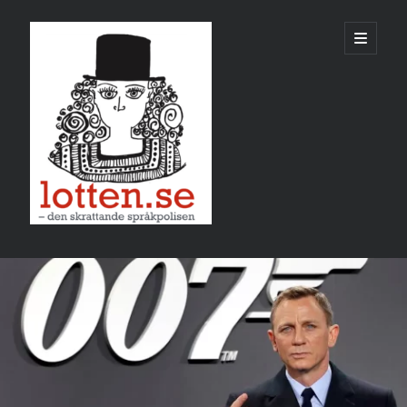
Lotten
öppna
primär
meny
Sidopanel
februari 2024
M
T
O
T
F
L
S
1
2
3
4
5
6
7
8
9
10
11
12
13
14
15
16
17
18