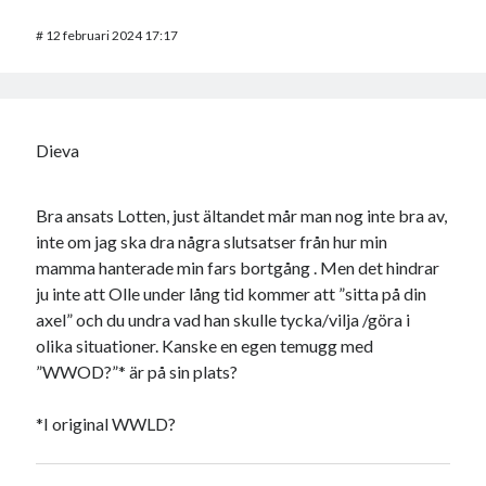
#
12 februari 2024 17:17
Dieva
Bra ansats Lotten, just ältandet mår man nog inte bra av,
inte om jag ska dra några slutsatser från hur min
mamma hanterade min fars bortgång . Men det hindrar
ju inte att Olle under lång tid kommer att ”sitta på din
axel” och du undra vad han skulle tycka/vilja /göra i
olika situationer. Kanske en egen temugg med
”WWOD?”* är på sin plats?
*I original WWLD?