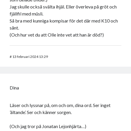
Jag skulle också svälta ihjäl. Eller överleva på gröt och
fjällfil med müsli.
Så bra med kunniga kompisar för det där med K10 och
sånt.
(Och hur vet du att Olle inte vet att han är död?)
#
13 februari 2024 13:29
Dina
Läser och lyssnar på, om och om, dina ord. Ser inget
’ältande’. Ser och känner sorgen.
(Och jag tror på Jonatan Lejonhjärta…)