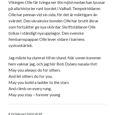
Vikingen Olle får tvinga ner lite mjöd medan han lyssnar
på alla historier runt bordet i Valhall. Tempelriddaren
Olle har pennan vid sin sida, för det är mäktigare än
svärdet. Den ukrainske bonden Olle har brutit åkrar
som fortsätter ge nya skördar. Skriftställaren Olle
tolkas i ständigt nya upplagor. Den svenske
fembarnspappan Olle lever vidare i barnens
syskonkärlek.
Jag måste ha slumrat till en stund. När sonen kommer
hem vaknar jag, och jag hör Bob Dylans nasala röst:
May you always do for others
And let others do for you.
May you build a ladder to the stars
And climb on every rung,
May you stay – forever young
#
12 februari 2024 18:49