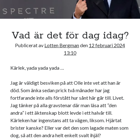
19
20
21
22
23
24
25
26
27
28
29
« jan
mar »
Vad är det för dag idag?
Publicerat av
Lotten Bergman
den
12 februari 2024
Sök
13:10
Kärlek, yada yada yada …
Jag är väldigt besviken på att Olle inte vet att han är
död. Som änka sedan prick två månader har jag
Kategorier
fortfarande inte alls förstått hur sånt här går till. Livet.
Kategorier
Jag tänker på alla gravstenar där man läsa att ”den
andra” i ett äktenskap blott levde i ett halvår till.
Kärleken har ingenstans att ta vägen, liksom. Hjärtat
brister kanske? Eller var det den som lagade maten som
Etiketter
dog, så att den andra helt enkelt svalt ihjäl?