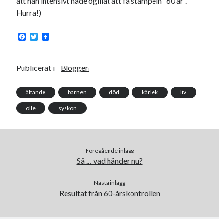
att han intensivt hade ogillat att få stämpeln ”60 år”.
Hurra!)
F
T
a
w
c
i
e
t
b
t
Publicerat i
Bloggen
o
e
o
r
k
ältande
barnen
död
kärlek
liv
olle
syskon
Föregående inlägg
Så … vad händer nu?
Nästa inlägg
Resultat från 60-årskontrollen