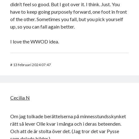
didn’t feel so good. But I got over it. I think. Just. You
have to keep going purposely forward, one foot in front
of the other. Sometimes you fall, but you pick yourself
up, so you can fall again better.
I love the WWOD idea.
#
13 februari 2024 07:47
Cecilia N
Om jag tolkade berättelserna på minnesstundsskynket
rätt så lever Olle kvar i många och i deras beteenden.
Och att de är stolta över det. (Jag tror det var Pysse
som delade bilder.)