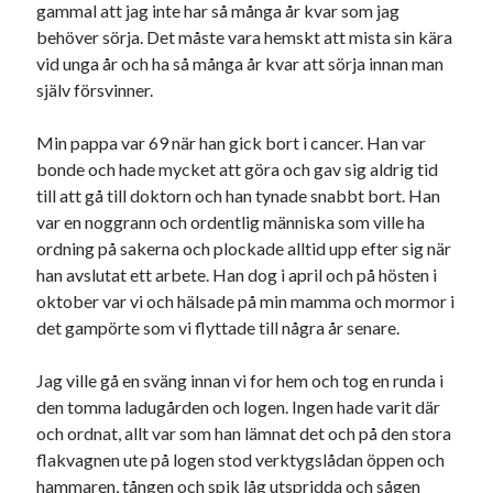
gammal att jag inte har så många år kvar som jag
behöver sörja. Det måste vara hemskt att mista sin kära
vid unga år och ha så många år kvar att sörja innan man
själv försvinner.
Min pappa var 69 när han gick bort i cancer. Han var
bonde och hade mycket att göra och gav sig aldrig tid
till att gå till doktorn och han tynade snabbt bort. Han
var en noggrann och ordentlig människa som ville ha
ordning på sakerna och plockade alltid upp efter sig när
han avslutat ett arbete. Han dog i april och på hösten i
oktober var vi och hälsade på min mamma och mormor i
det gampörte som vi flyttade till några år senare.
Jag ville gå en sväng innan vi for hem och tog en runda i
den tomma ladugården och logen. Ingen hade varit där
och ordnat, allt var som han lämnat det och på den stora
flakvagnen ute på logen stod verktygslådan öppen och
hammaren, tången och spik låg utspridda och sågen