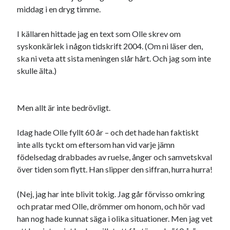
middag i en dryg timme.
I källaren hittade jag en text som Olle skrev om
syskonkärlek i någon tidskrift 2004. (Om ni läser den,
Swish: 070-8885542
ska ni veta att sista meningen slår hårt. Och jag som inte
skulle älta.)
Men allt är inte bedrövligt.
Idag hade Olle fyllt 60 år – och det hade han faktiskt
inte alls tyckt om eftersom han vid varje jämn
födelsedag drabbades av ruelse, ånger och samvetskval
över tiden som flytt. Han slipper den siffran, hurra hurra!
(Nej, jag har inte blivit tokig. Jag går förvisso omkring
och pratar med Olle, drömmer om honom, och hör vad
han nog hade kunnat säga i olika situationer. Men jag vet