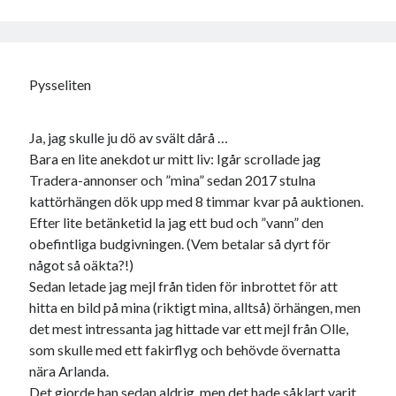
Pysseliten
Ja, jag skulle ju dö av svält dårå …
Bara en lite anekdot ur mitt liv: Igår scrollade jag
Tradera-annonser och ”mina” sedan 2017 stulna
kattörhängen dök upp med 8 timmar kvar på auktionen.
Efter lite betänketid la jag ett bud och ”vann” den
obefintliga budgivningen. (Vem betalar så dyrt för
något så oäkta?!)
Sedan letade jag mejl från tiden för inbrottet för att
hitta en bild på mina (riktigt mina, alltså) örhängen, men
det mest intressanta jag hittade var ett mejl från Olle,
som skulle med ett fakirflyg och behövde övernatta
nära Arlanda.
Det gjorde han sedan aldrig, men det hade såklart varit