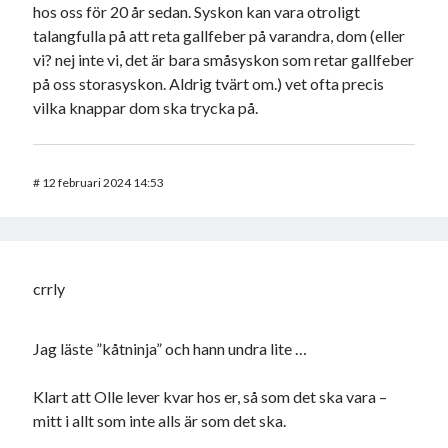
hos oss för 20 år sedan. Syskon kan vara otroligt
talangfulla på att reta gallfeber på varandra, dom (eller
vi? nej inte vi, det är bara småsyskon som retar gallfeber
på oss storasyskon. Aldrig tvärt om.) vet ofta precis
vilka knappar dom ska trycka på.
#
12 februari 2024 14:53
crrly
Jag läste ”kåtninja” och hann undra lite …
Klart att Olle lever kvar hos er, så som det ska vara –
mitt i allt som inte alls är som det ska.