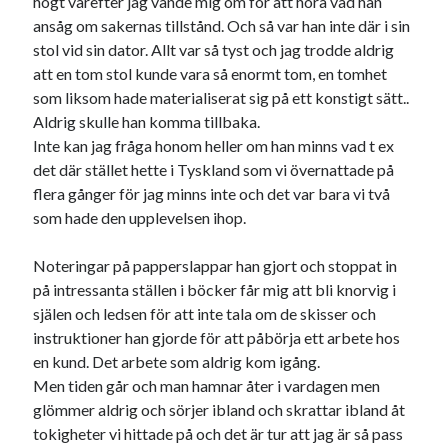
högt varefter jag vände mig om för att höra vad han
ansåg om sakernas tillstånd. Och så var han inte där i sin
stol vid sin dator. Allt var så tyst och jag trodde aldrig
att en tom stol kunde vara så enormt tom, en tomhet
som liksom hade materialiserat sig på ett konstigt sätt..
Aldrig skulle han komma tillbaka.
Inte kan jag fråga honom heller om han minns vad t ex
det där stället hette i Tyskland som vi övernattade på
flera gånger för jag minns inte och det var bara vi två
som hade den upplevelsen ihop.
Noteringar på papperslappar han gjort och stoppat in
på intressanta ställen i böcker får mig att bli knorvig i
själen och ledsen för att inte tala om de skisser och
instruktioner han gjorde för att påbörja ett arbete hos
en kund. Det arbete som aldrig kom igång.
Men tiden går och man hamnar åter i vardagen men
glömmer aldrig och sörjer ibland och skrattar ibland åt
tokigheter vi hittade på och det är tur att jag är så pass