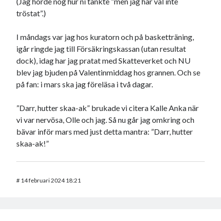
(Jag hörde nog hur ni tänkte ”men jag har väl inte
tröstat”.)
I måndags var jag hos kuratorn och på basketträning,
igår ringde jag till Försäkringskassan (utan resultat
dock), idag har jag pratat med Skatteverket och NU
blev jag bjuden på Valentinmiddag hos grannen. Och se
på fan: i mars ska jag föreläsa i två dagar.
”Darr, hutter skaa-ak” brukade vi citera Kalle Anka när
vi var nervösa, Olle och jag. Så nu går jag omkring och
bävar inför mars med just detta mantra: ”Darr, hutter
skaa-ak!”
#
14 februari 2024 18:21