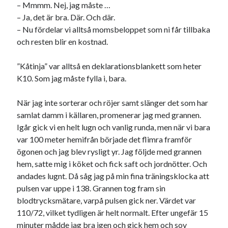
Godisbrödet från himlen
– Mmmm. Nej, jag måste …
Köttfärslimpan på allas läppar
– Ja, det är bra. Där. Och där.
Länkskolan
– Nu fördelar vi alltså momsbeloppet som ni får tillbaka
Lotten som Sommarpratare (i fantasin alltså: grupp på FB)
och resten blir en kostnad.
Vad ska du laga för mat idag? (Recept!)
”Kåtinja” var alltså en deklarationsblankett som heter
K10. Som jag måste fylla i, bara.
Meta
När jag inte sorterar och röjer samt slänger det som har
Logga in
samlat damm i källaren, promenerar jag med grannen.
Flöde för inlägg
Igår gick vi en helt lugn och vanlig runda, men när vi bara
Flöde för kommentarer
var 100 meter hemifrån började det flimra framför
WordPress.org
ögonen och jag blev rysligt yr. Jag följde med grannen
hem, satte mig i köket och fick saft och jordnötter. Och
andades lugnt. Då såg jag på min fina träningsklocka att
pulsen var uppe i 138. Grannen tog fram sin
blodtrycksmätare, varpå pulsen gick ner. Värdet var
Pejpalla!
110/72, vilket tydligen är helt normalt. Efter ungefär 15
minuter mådde jag bra igen och gick hem och sov