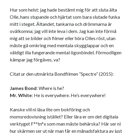
#blogg100
allmänbildning
barn
Hur som helst: jag hade bestämt mig för att sluta älta
barnen
basket
Olle, hans stupande och hjärtat som bara slutade funka
corona
bil
mitt i steget. Ältandet, tankarna och drömmarna är
död
film
England
fest
fotboll
ovälkomna; jag vill inte leva i dem. Jag kan inte förmå
jobb
mig att se bilder och filmer eller höra Olles röst, utan
historia
hotell
måste gå omkring med mentala skygglappar och en
Julkalendern
Julkalenderfacit
väldigt illa fungerande mental ögonbindel. Förmodligen
kämpar jag förgäves, va?
julkalendern 2021
Julkalendern 2024
konst
minne
kåseri
mat
Lund
lifvet
Citat ur den utmärkta Bondfilmen ”Spectre” (2015):
minnen
mode
musik
museum
James Bond
: Where is he?
nostalgi
ord
Mr. White
: He is everywhere. He’s everywhere!
radio
recept
resa
skola
reklam
sekrutt
Kanske vill ni läsa lite om bokföring och
momsredovisning istället? Eller lära er om det digitala
språk
sommar
språkpolis
verktyget F**tn*x som man måste behärska? Här ser ni
svenska
tåg
hur skärmen ser ut när man får en månadsfaktura av just
tips
Stockholm