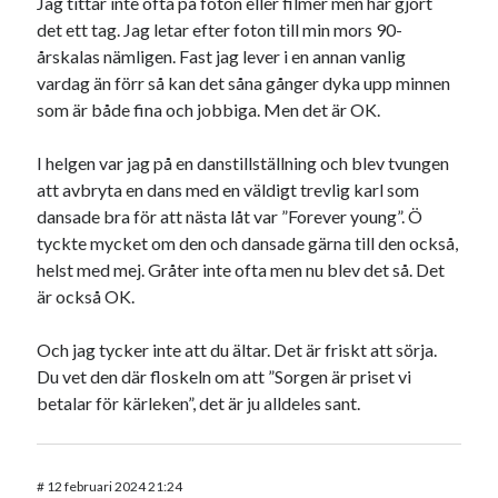
Jag tittar inte ofta på foton eller filmer men har gjort
det ett tag. Jag letar efter foton till min mors 90-
årskalas nämligen. Fast jag lever i en annan vanlig
vardag än förr så kan det såna gånger dyka upp minnen
som är både fina och jobbiga. Men det är OK.
I helgen var jag på en danstillställning och blev tvungen
att avbryta en dans med en väldigt trevlig karl som
dansade bra för att nästa låt var ”Forever young”. Ö
tyckte mycket om den och dansade gärna till den också,
helst med mej. Gråter inte ofta men nu blev det så. Det
är också OK.
Och jag tycker inte att du ältar. Det är friskt att sörja.
Du vet den där floskeln om att ”Sorgen är priset vi
betalar för kärleken”, det är ju alldeles sant.
#
12 februari 2024 21:24