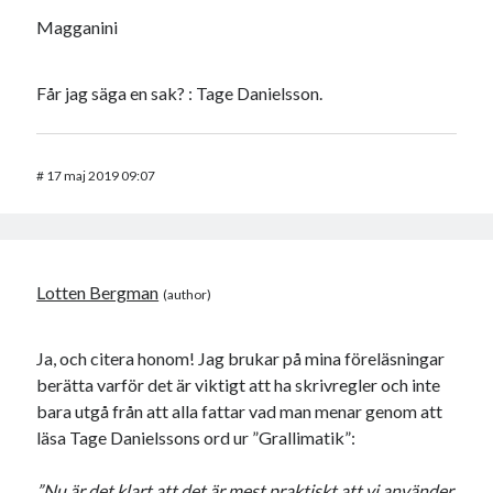
Magganini
Får jag säga en sak? : Tage Danielsson.
#
17 maj 2019 09:07
Lotten Bergman
Ja, och citera honom! Jag brukar på mina föreläsningar
berätta varför det är viktigt att ha skrivregler och inte
bara utgå från att alla fattar vad man menar genom att
läsa Tage Danielssons ord ur ”Grallimatik”:
”Nu är det klart att det är mest praktiskt att vi använder