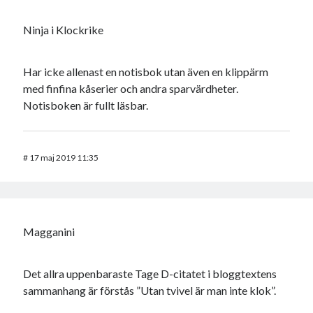
Ninja i Klockrike
Har icke allenast en notisbok utan även en klippärm
med finfina kåserier och andra sparvärdheter.
Notisboken är fullt läsbar.
#
17 maj 2019 11:35
Magganini
Det allra uppenbaraste Tage D-citatet i bloggtextens
sammanhang är förstås ”Utan tvivel är man inte klok”.