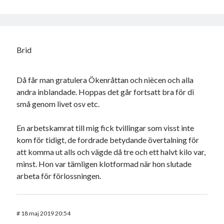
Brid
Då får man gratulera Ökenråttan och niècen och alla
andra inblandade. Hoppas det går fortsatt bra för di
små genom livet osv etc.
En arbetskamrat till mig fick tvillingar som visst inte
kom för tidigt, de fordrade betydande övertalning för
att komma ut alls och vägde då tre och ett halvt kilo var,
minst. Hon var tämligen klotformad när hon slutade
arbeta för förlossningen.
#
18 maj 2019 20:54