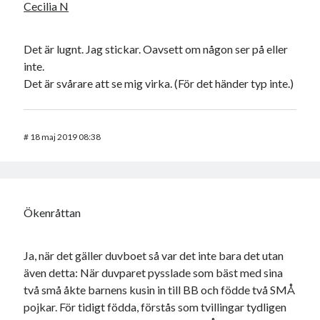
Cecilia N
Det är lugnt. Jag stickar. Oavsett om någon ser på eller
inte.
Det är svårare att se mig virka. (För det händer typ inte.)
#
18 maj 2019 08:38
Ökenråttan
Ja, när det gäller duvboet så var det inte bara det utan
även detta: När duvparet pysslade som bäst med sina
två små åkte barnens kusin in till BB och födde två SMÅ
pojkar. För tidigt födda, förstås som tvillingar tydligen