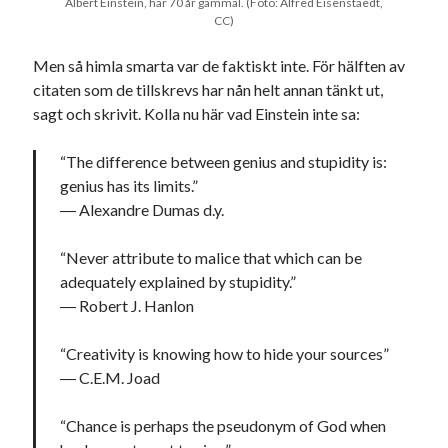
Albert Einstein, här 70 år gammal. (Foto: Alfred Eisenstaedt,
#blogg100
allmänbildning
CC)
barn
barnen
basket
corona
bil
Men så himla smarta var de faktiskt inte. För hälften av
citaten som de tillskrevs har nån helt annan tänkt ut,
död
film
England
fest
fotboll
sagt och skrivit. Kolla nu här vad Einstein inte sa:
jobb
historia
hotell
“The difference between genius and stupidity is:
Julkalendern
Julkalenderfacit
genius has its limits.”
― Alexandre Dumas d.y.
julkalendern 2021
Julkalendern 2024
konst
minne
kåseri
mat
Lund
lifvet
“Never attribute to malice that which can be
minnen
adequately explained by stupidity.”
mode
musik
museum
―
Robert J. Hanlon
nostalgi
ord
radio
recept
resa
“Creativity is knowing how to hide your sources”
skola
reklam
sekrutt
―
C.E.M. Joad
språk
sommar
språkpolis
“Chance is perhaps the pseudonym of God when
svenska
tåg
tips
Stockholm