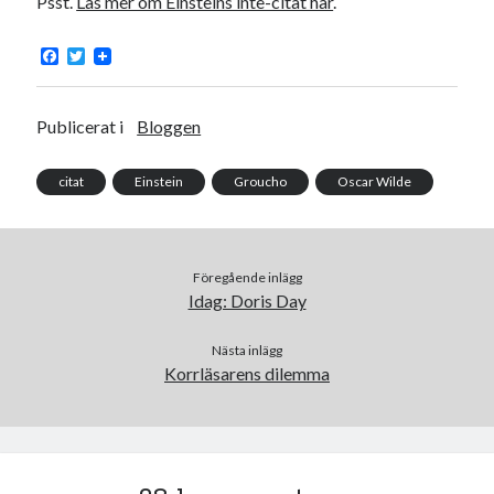
Psst.
Läs mer om Einsteins inte-citat här
.
F
T
a
w
c
i
e
t
b
t
Publicerat i
Bloggen
o
e
o
r
k
citat
Einstein
Groucho
Oscar Wilde
Föregående inlägg
Idag: Doris Day
Nästa inlägg
Korrläsarens dilemma