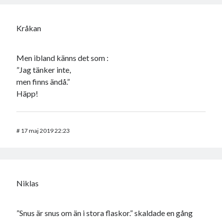
Kråkan
Men ibland känns det som :
”Jag tänker inte,
men finns ändå.”
Häpp!
#
17 maj 2019 22:23
Niklas
”Snus är snus om än i stora flaskor.” skaldade en gång