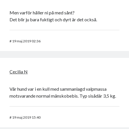
Men varför håller ni på med sånt?
Det blir ju bara fuktigt och dyrt är det också.
#
19 maj 2019 02:36
Cecilia N
Vår hund var i en kull med sammanlagd valpmassa
motsvarande normal mänskobebis. Typ sisådär 3,5 kg.
#
19 maj 2019 15:40