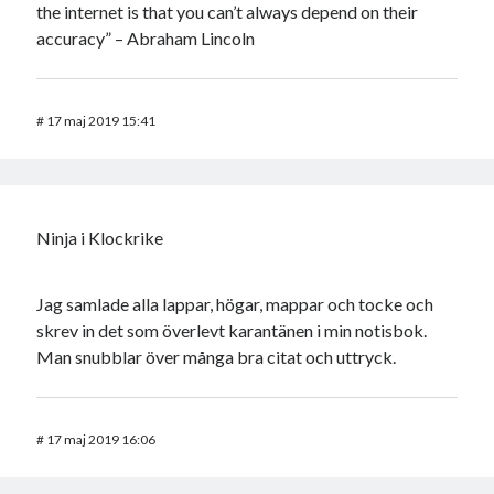
the internet is that you can’t always depend on their
accuracy” – Abraham Lincoln
#
17 maj 2019 15:41
Ninja i Klockrike
Jag samlade alla lappar, högar, mappar och tocke och
skrev in det som överlevt karantänen i min notisbok.
Man snubblar över många bra citat och uttryck.
#
17 maj 2019 16:06