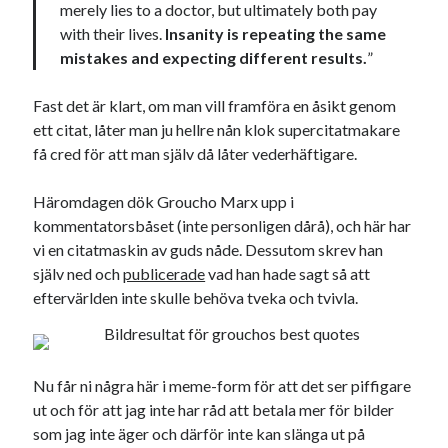
Godisbrödet från himlen
merely lies to a doctor, but ultimately both pay
Köttfärslimpan på allas läppar
with their lives.
Insanity is repeating the same
Länkskolan
mistakes and expecting different results.
”
Lotten som Sommarpratare (i fantasin alltså: grupp på FB)
Vad ska du laga för mat idag? (Recept!)
Fast det är klart, om man vill framföra en åsikt genom
ett citat, låter man ju hellre nån klok supercitatmakare
få cred för att man själv då låter vederhäftigare.
Meta
Häromdagen dök Groucho Marx upp i
Logga in
kommentatorsbåset (inte personligen dårå), och här har
Flöde för inlägg
vi en citatmaskin av guds nåde. Dessutom skrev han
Flöde för kommentarer
själv ned och
publicerade
vad han hade sagt så att
WordPress.org
eftervärlden inte skulle behöva tveka och tvivla.
Nu får ni några här i meme-form för att det ser piffigare
Pejpalla!
ut och för att jag inte har råd att betala mer för bilder
som jag inte äger och därför inte kan slänga ut på