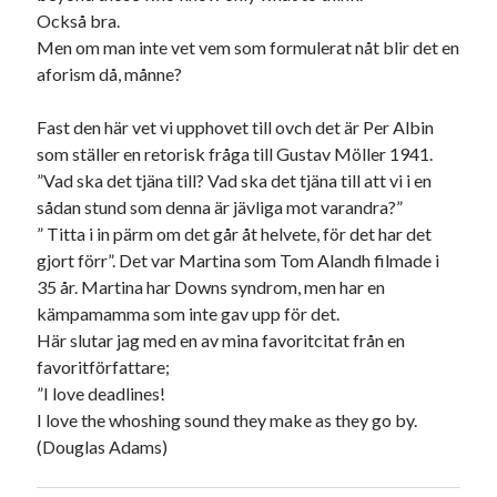
Också bra.
Men om man inte vet vem som formulerat nåt blir det en
aforism då, månne?
Fast den här vet vi upphovet till ovch det är Per Albin
som ställer en retorisk fråga till Gustav Möller 1941.
”Vad ska det tjäna till? Vad ska det tjäna till att vi i en
sådan stund som denna är jävliga mot varandra?”
” Titta i in pärm om det går åt helvete, för det har det
gjort förr”. Det var Martina som Tom Alandh filmade i
35 år. Martina har Downs syndrom, men har en
kämpamamma som inte gav upp för det.
Här slutar jag med en av mina favoritcitat från en
favoritförfattare;
”I love deadlines!
I love the whoshing sound they make as they go by.
(Douglas Adams)