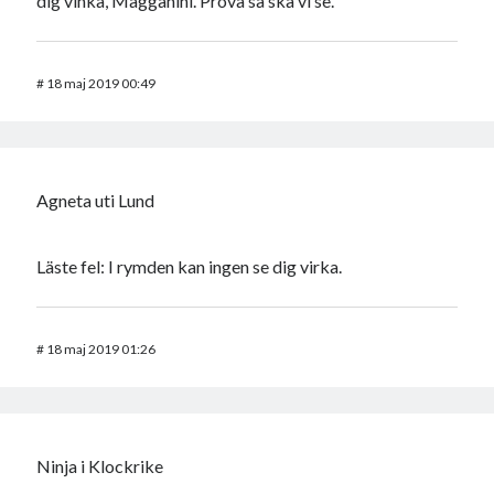
dig vinka, Magganini. Pröva så ska vi se.
#
18 maj 2019 00:49
Agneta uti Lund
Läste fel: I rymden kan ingen se dig virka.
#
18 maj 2019 01:26
Ninja i Klockrike