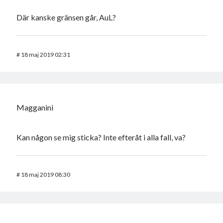
Där kanske gränsen går, AuL?
#
18 maj 2019 02:31
Magganini
Kan någon se mig sticka? Inte efteråt i alla fall, va?
#
18 maj 2019 08:30