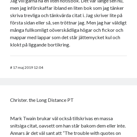
Jag vill gärna ha en liten notisbok. Det var länge sen nu,
men jag införskaffar ibland en liten bok som jag tänker
skriva trevliga och tänkvärda citat i. Jag skriver lite på
första sidan eller så, sen tröttnar jag. Men jag har väldigt
många fullkomligt oöverskådliga högar och fickor och
mappar med lappar som det står jättemycket kul och
klokt på liggande bortikring.
#
17 maj 2019 12:04
Christer. the Long Distance PT
Mark Twain brukar väl också tillskrivas en massa
snitsiga citat, oavsett om han står bakom dem eller inte.
Annars är det väl sant att ”The trouble with quotes on