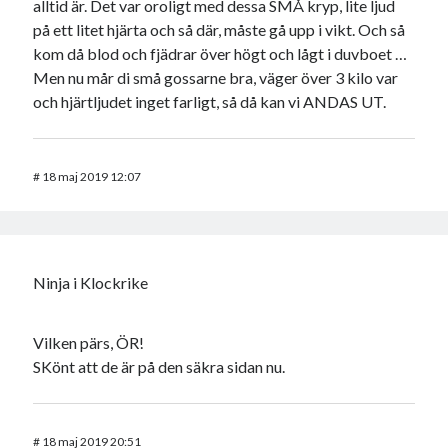
alltid är. Det var oroligt med dessa SMÅ kryp, lite ljud
på ett litet hjärta och så där, måste gå upp i vikt. Och så
kom då blod och fjädrar över högt och lågt i duvboet …
Men nu mår di små gossarne bra, väger över 3 kilo var
och hjärtljudet inget farligt, så då kan vi ANDAS UT.
#
18 maj 2019 12:07
Ninja i Klockrike
Vilken pärs, ÖR!
SKönt att de är på den säkra sidan nu.
#
18 maj 2019 20:51