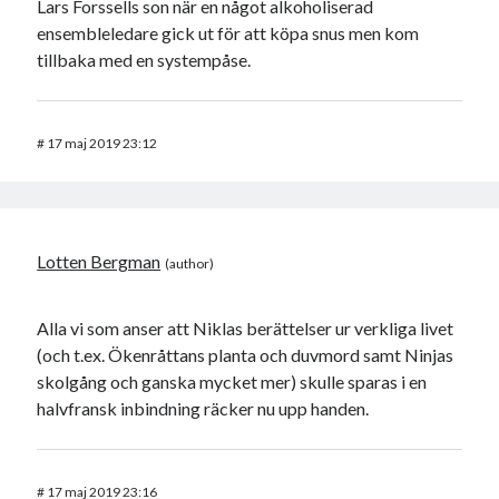
Lars Forssells son när en något alkoholiserad
ensembleledare gick ut för att köpa snus men kom
tillbaka med en systempåse.
#
17 maj 2019 23:12
Lotten Bergman
Alla vi som anser att Niklas berättelser ur verkliga livet
(och t.ex. Ökenråttans planta och duvmord samt Ninjas
skolgång och ganska mycket mer) skulle sparas i en
halvfransk inbindning räcker nu upp handen.
#
17 maj 2019 23:16