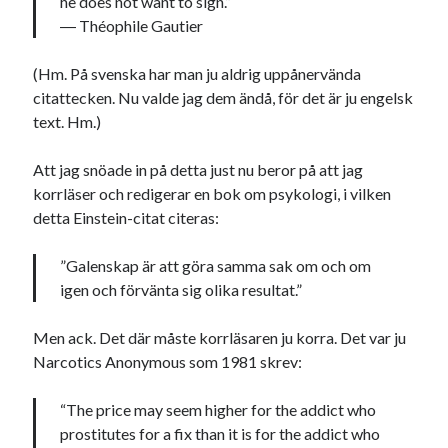
he does not want to sign.”
―
Théophile Gautier
USA
(Hm. På svenska har man ju aldrig uppånervända
citattecken. Nu valde jag dem ändå, för det är ju engelsk
Dessa har något gemensamt
text. Hm.)
Fantastiskt välformulerad moderecensent
Onödiga citattecken
Att jag snöade in på detta just nu beror på att jag
korrläser och redigerar en bok om psykologi, i vilken
detta Einstein-citat citeras:
Dessa har något helt annat gemensamt
”Galenskap är att göra samma sak om och om
En amerikansk språkpolis
igen och förvänta sig olika resultat.”
Fula biblioteksböcker
Men ack. Det där måste korrläsaren ju korra. Det var ju
Narcotics Anonymous som 1981 skrev:
Egna länkar
Bokstävlar & AI – mitt levebröd. Gå en kurs!
“The price may seem higher for the addict who
Den stora bloggläsarvärvsveckan
prostitutes for a fix than it is for the addict who