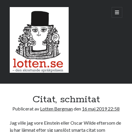
Lotten
öppna
primär
meny
Sidopanel
maj 2019
Citat, schmitat
M
T
O
T
F
L
S
Publicerat av
Lotten Bergman
den
16 maj 2019 22:58
1
2
3
4
5
6
7
8
9
10
11
12
Jag ville jag vore Einstein eller Oscar Wilde eftersom de
ju har lämnat efter sig sanslöst smarta citat som
13
14
15
16
17
18
19