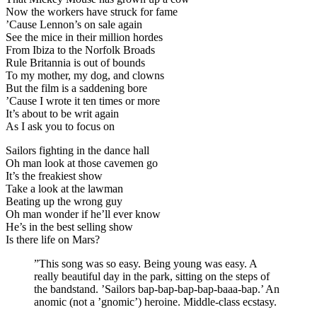
Now the workers have struck for fame
’Cause Lennon’s on sale again
See the mice in their million hordes
From Ibiza to the Norfolk Broads
Rule Britannia is out of bounds
To my mother, my dog, and clowns
But the film is a saddening bore
’Cause I wrote it ten times or more
It’s about to be writ again
As I ask you to focus on
Sailors fighting in the dance hall
Oh man look at those cavemen go
It’s the freakiest show
Take a look at the lawman
Beating up the wrong guy
Oh man wonder if he’ll ever know
He’s in the best selling show
Is there life on Mars?
”This song was so easy. Being young was easy. A
really beautiful day in the park, sitting on the steps of
the bandstand. ’Sailors bap-bap-bap-bap-baaa-bap.’ An
anomic (not a ’gnomic’) heroine. Middle-class ecstasy.