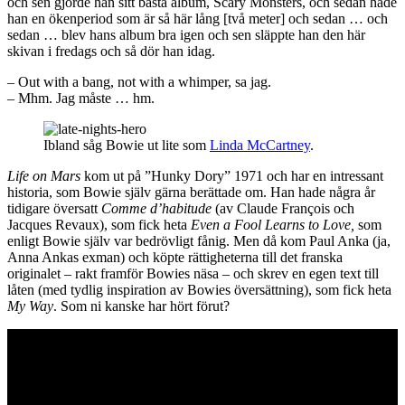
och sen gjorde han sitt bästa album, Scary Monsters, och sedan hade
han en ökenperiod som är så här lång [två meter] och sedan … och
sedan … blev hans album bra igen och sen släppte han den här
skivan i fredags och så dör han idag.
– Out with a bang, not with a whimper, sa jag.
– Mhm. Jag måste … hm.
Ibland såg Bowie ut lite som
Linda McCartney
.
Life on Mars
kom ut på ”Hunky Dory” 1971 och har en intressant
historia, som Bowie själv gärna berättade om. Han hade några år
tidigare översatt
Comme d’habitude
(av Claude François och
Jacques Revaux), som fick heta
Even a Fool Learns to Love,
som
enligt Bowie själv var bedrövligt fånig. Men då kom Paul Anka (ja,
Anna Ankas exman) och köpte rättigheterna till det franska
originalet – rakt framför Bowies näsa – och skrev en egen text till
låten (med tydlig inspiration av Bowies översättning), som fick heta
My Way
. Som ni kanske har hört förut?