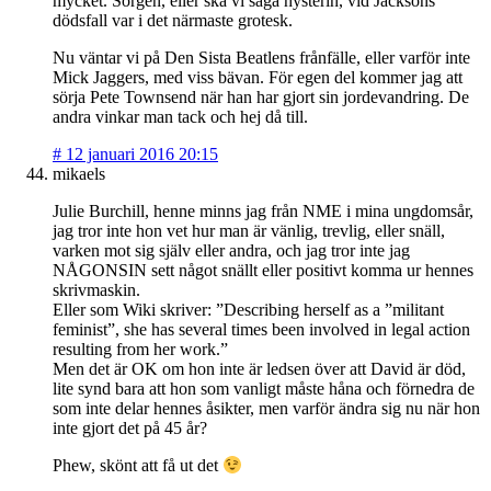
mycket. Sorgen, eller ska vi säga hysterin, vid Jacksons
dödsfall var i det närmaste grotesk.
Nu väntar vi på Den Sista Beatlens frånfälle, eller varför inte
Mick Jaggers, med viss bävan. För egen del kommer jag att
sörja Pete Townsend när han har gjort sin jordevandring. De
andra vinkar man tack och hej då till.
#
12 januari 2016 20:15
mikaels
Julie Burchill, henne minns jag från NME i mina ungdomsår,
jag tror inte hon vet hur man är vänlig, trevlig, eller snäll,
varken mot sig själv eller andra, och jag tror inte jag
NÅGONSIN sett något snällt eller positivt komma ur hennes
skrivmaskin.
Eller som Wiki skriver: ”Describing herself as a ”militant
feminist”, she has several times been involved in legal action
resulting from her work.”
Men det är OK om hon inte är ledsen över att David är död,
lite synd bara att hon som vanligt måste håna och förnedra de
som inte delar hennes åsikter, men varför ändra sig nu när hon
inte gjort det på 45 år?
Phew, skönt att få ut det