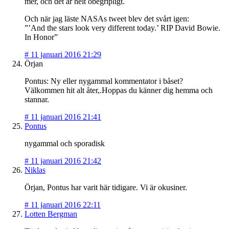
mer, och det är helt obegripligt.
Och när jag läste NASAs tweet blev det svårt igen:
”’And the stars look very different today.’ RIP David Bowie.
In Honor”
#
11 januari 2016 21:29
Örjan
Pontus: Ny eller nygammal kommentator i båset?
Välkommen hit alt åter,.Hoppas du känner dig hemma och
stannar.
#
11 januari 2016 21:41
Pontus
nygammal och sporadisk
#
11 januari 2016 21:42
Niklas
Örjan, Pontus har varit här tidigare. Vi är okusiner.
#
11 januari 2016 22:11
Lotten Bergman