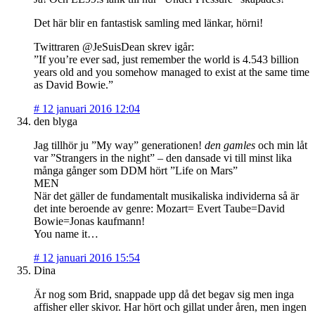
Det här blir en fantastisk samling med länkar, hörni!
Twittraren @JeSuisDean skrev igår:
”If you’re ever sad, just remember the world is 4.543 billion
years old and you somehow managed to exist at the same time
as David Bowie.”
#
12 januari 2016 12:04
den blyga
Jag tillhör ju ”My way” generationen!
den gamles
och min låt
var ”Strangers in the night” – den dansade vi till minst lika
många gånger som DDM hört ”Life on Mars”
MEN
När det gäller de fundamentalt musikaliska individerna så är
det inte beroende av genre: Mozart= Evert Taube=David
Bowie=Jonas kaufmann!
You name it…
#
12 januari 2016 15:54
Dina
Är nog som Brid, snappade upp då det begav sig men inga
affisher eller skivor. Har hört och gillat under åren, men ingen