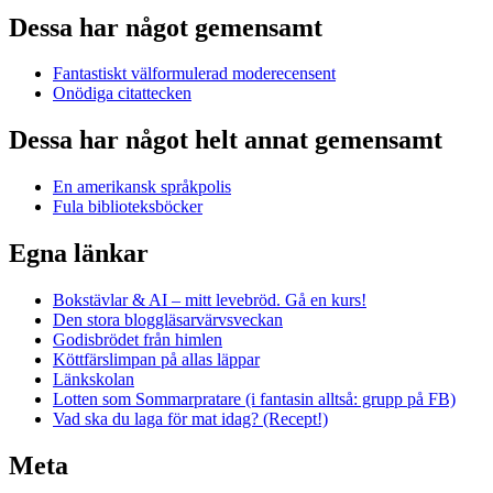
Dessa har något gemensamt
Fantastiskt välformulerad moderecensent
Onödiga citattecken
Dessa har något helt annat gemensamt
En amerikansk språkpolis
Fula biblioteksböcker
Egna länkar
Bokstävlar & AI – mitt levebröd. Gå en kurs!
Den stora bloggläsarvärvsveckan
Godisbrödet från himlen
Köttfärslimpan på allas läppar
Länkskolan
Lotten som Sommarpratare (i fantasin alltså: grupp på FB)
Vad ska du laga för mat idag? (Recept!)
Meta