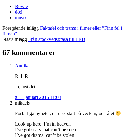
Bowie
död
musik
Föregående inlägg
Faktafel och trams i filmer eller ”Finn fel i
filmen”
Nästa inlägg
Från stockvedsbrasa till LED
67 kommentarer
Annika
R. I. P.
Ja, just det.
#
11 januari 2016 11:03
mikaels
Förfärliga nyheter, en usel start på veckan, och året
Look up here, I’m in heaven
I’ve got scars that can’t be seen
I’ve got drama, can’t be stolen