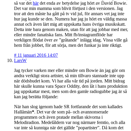
så var det
här
det enda av betydelse jag hört av David Bowie.
Det var min mamma som blivit förtjust i den versionen. Jag
tror att den måste ha gått på tv vid jul, för annars vet jag inte
hur jag kunde se den. Numera har jag ju hört en väldig massa
annat och även lärt mig att uppskatta hans övriga musikskatt.
Detta inte bara genom maken, utan för att jag jobbar med mer,
eller mindre fanatiska fans. Mitt fb/instagramflöde har
verkligen flödat över av ”gråtande” inlägg idag. Vissa ville gå
hem från jobbet, för att sörja, men det funkar ju inte riktigt.
#
11 januari 2016 14:07
LarsW
Jag tycker varken mer eller mindre om Bowie än jag gör om
andra verkligt stora artister, så min tillvaro stannade inte upp
när dödsbudet kom. Vi har alla vår tid på jorden. Mitt bidrag
här skulle kunna vara Space Oddity, den låt i hans produktion
jag uppskattar mest, men som den gamle radiogubbe jag är så
kan jag berätta följande:
När han slog igenom hade SR fortfarande det som kallades
Hallåmän
*
. Det var de som på- och avannonserade
programmen och även pratade mellan skivorna i
Melodiradion. Medelåldern var nog närmare femtio, och alla
var inte så kunniga när det gällde ”popartister”. Då kom det