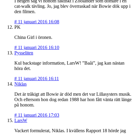
I helgen såg vi honom faktiskt i Zoolander som domare i en
cat-walk tävling. Jo, jag blev överraskad när Bowie dök upp i
den filmen.
#
11 januari 2016 16:08
PK
China Girl i öronen.
#
11 januari 2016 16:10
Pysseliten
Kul backstage information, LarsW! ”Baåi”, jag kan nästan
höra det.
#
11 januari 2016 16:11
Niklas
Det är tråkigt att Bowie är död men det var Lillasysters musik.
Och eftersom hon dog redan 1988 har hon fått vänta rätt länge
på honom.
#
11 januari 2016 17:03
LarsW
Vackert formulerat, Niklas. I kvällens Rapport 18 hörde jag