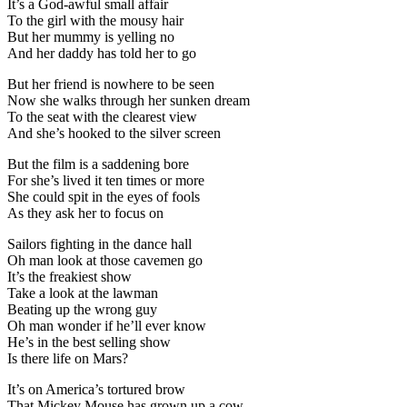
It’s a God-awful small affair
To the girl with the mousy hair
But her mummy is yelling no
And her daddy has told her to go
But her friend is nowhere to be seen
Now she walks through her sunken dream
To the seat with the clearest view
And she’s hooked to the silver screen
But the film is a saddening bore
For she’s lived it ten times or more
She could spit in the eyes of fools
As they ask her to focus on
Sailors fighting in the dance hall
Oh man look at those cavemen go
It’s the freakiest show
Take a look at the lawman
Beating up the wrong guy
Oh man wonder if he’ll ever know
He’s in the best selling show
Is there life on Mars?
It’s on America’s tortured brow
That Mickey Mouse has grown up a cow