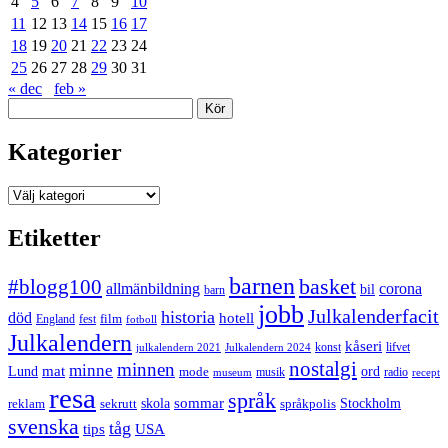
4
5
6
7
8
9
10
11
12
13
14
15
16
17
18
19
20
21
22
23
24
25
26
27
28
29
30
31
« dec
feb »
Sök
Kategorier
Kategorier
Etiketter
barnen
#blogg100
basket
allmänbildning
corona
bil
barn
jobb
Julkalenderfacit
historia
död
hotell
England
fest
film
fotboll
Julkalendern
kåseri
julkalendern 2021
Julkalendern 2024
konst
lifvet
nostalgi
minnen
minne
mat
Lund
mode
ord
musik
radio
museum
recept
resa
språk
sommar
reklam
sekrutt
skola
språkpolis
Stockholm
svenska
tåg
USA
tips