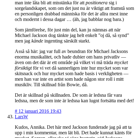
man inte låta bli att misstänka för att
positionera
sig i
sorgelandskapet, som om det just nu är viktigt att framstå som
en personligen drabbad människa för det är allra mest inne
och modernt i dessa dagar … (äh, jag babblar nog bara.)
Som jämförelse, för just min del, kan ju nämnas att när
Michael Jackson dog tänkte jag helt enkelt ”oj då, så synd”
men jag
kände
ingenting särskilt starkt.
Asså så här: jag var full av beundran för Michael Jacksons
enorma musikalitet, och hade dubier om hans privatliv —
även om det där är ett område på vilket vi må träda
mycket
försiktigt
för vi vet då sannerligen inte hur mycket som var
skitsnack och hur mycket som hade basis i verkligheten —
men han var inte en artist som hade någon stor roll i mitt
musikliv. Till skillnad från Bowie, då.
Det är skillnad på skillnaden. De som är ledsna får vara
ledsna, men de som inte är ledsna kan lugnt fortsätta med det!
#
12 januari 2016 19:43
LarsW
Kudos, Annika. Det här med Jackson funderade jag på att ta
upp i min kommentar, men lät bli. Det hade kunnat känts för