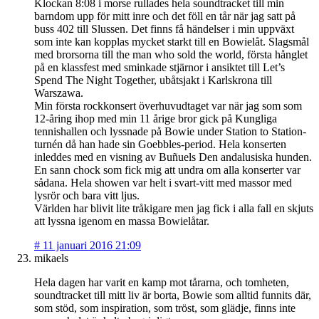
Klockan 8:08 i morse rullades hela soundtracket till min
barndom upp för mitt inre och det föll en tår när jag satt på
buss 402 till Slussen. Det finns få händelser i min uppväxt
som inte kan kopplas mycket starkt till en Bowielåt. Slagsmål
med brorsorna till the man who sold the world, första hånglet
på en klassfest med sminkade stjärnor i ansiktet till Let’s
Spend The Night Together, ubåtsjakt i Karlskrona till
Warszawa.
Min första rockkonsert överhuvudtaget var när jag som som
12-åring ihop med min 11 årige bror gick på Kungliga
tennishallen och lyssnade på Bowie under Station to Station-
turnén då han hade sin Goebbles-period. Hela konserten
inleddes med en visning av Buñuels Den andalusiska hunden.
En sann chock som fick mig att undra om alla konserter var
sådana. Hela showen var helt i svart-vitt med massor med
lysrör och bara vitt ljus.
Världen har blivit lite tråkigare men jag fick i alla fall en skjuts
att lyssna igenom en massa Bowielåtar.
#
11 januari 2016 21:09
mikaels
Hela dagen har varit en kamp mot tårarna, och tomheten,
soundtracket till mitt liv är borta, Bowie som alltid funnits där,
som stöd, som inspiration, som tröst, som glädje, finns inte