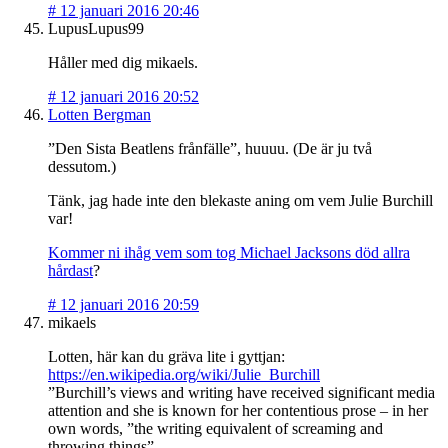
#
12 januari 2016 20:46
LupusLupus99
Håller med dig mikaels.
#
12 januari 2016 20:52
Lotten Bergman
”Den Sista Beatlens frånfälle”, huuuu. (De är ju två
dessutom.)
Tänk, jag hade inte den blekaste aning om vem Julie Burchill
var!
Kommer ni ihåg vem som tog Michael Jacksons död allra
hårdast
?
#
12 januari 2016 20:59
mikaels
Lotten, här kan du gräva lite i gyttjan:
https://en.wikipedia.org/wiki/Julie_Burchill
”Burchill’s views and writing have received significant media
attention and she is known for her contentious prose – in her
own words, ”the writing equivalent of screaming and
throwing things”