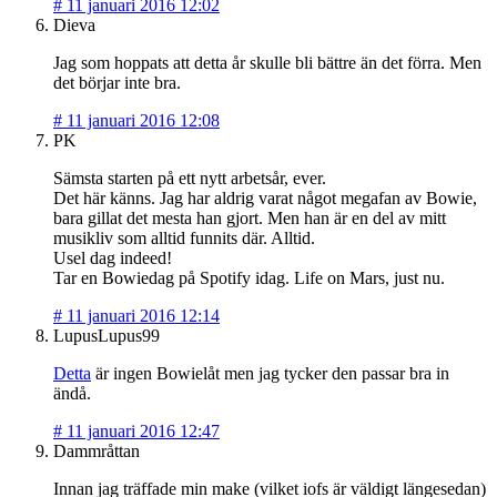
#
11 januari 2016 12:02
Dieva
Jag som hoppats att detta år skulle bli bättre än det förra. Men
det börjar inte bra.
#
11 januari 2016 12:08
PK
Sämsta starten på ett nytt arbetsår, ever.
Det här känns. Jag har aldrig varat något megafan av Bowie,
bara gillat det mesta han gjort. Men han är en del av mitt
musikliv som alltid funnits där. Alltid.
Usel dag indeed!
Tar en Bowiedag på Spotify idag. Life on Mars, just nu.
#
11 januari 2016 12:14
LupusLupus99
Detta
är ingen Bowielåt men jag tycker den passar bra in
ändå.
#
11 januari 2016 12:47
Dammråttan
Innan jag träffade min make (vilket iofs är väldigt längesedan)