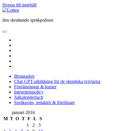
Hoppa till innehåll
Lotten
den skrattande språkpolisen
öppna
primär
twitter
meny
facebook
instagram
linkedin
rss
e-
post
Bloggarkiv
Chat GPT-utbildning för de skeptiska tvivlarna
Föreläsningar & kurser
Integritetspolicy
Julkalenderfacit
Språkpolis, redaktör & föreläsare
Sidopanel
januari 2016
M
T
O
T
F
L
S
1
2
3