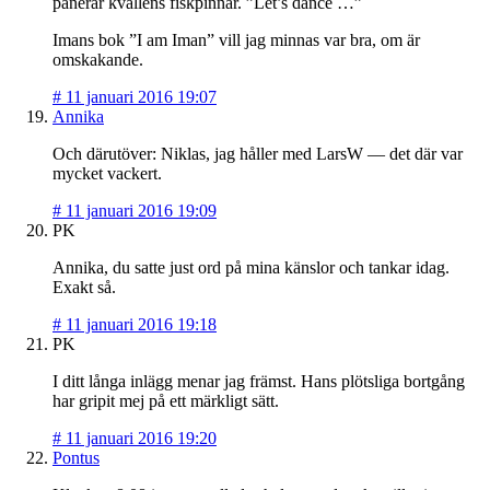
panerar kvällens fiskpinnar. ”Let’s dance …”
Imans bok ”I am Iman” vill jag minnas var bra, om är
omskakande.
#
11 januari 2016 19:07
Annika
Och därutöver: Niklas, jag håller med LarsW — det där var
mycket vackert.
#
11 januari 2016 19:09
PK
Annika, du satte just ord på mina känslor och tankar idag.
Exakt så.
#
11 januari 2016 19:18
PK
I ditt långa inlägg menar jag främst. Hans plötsliga bortgång
har gripit mej på ett märkligt sätt.
#
11 januari 2016 19:20
Pontus