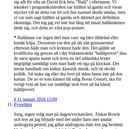
sig allt för ofta att David fick heta ”Baåi” i efternamn. Vi
tekniker i programkontrollen var hälften så gamla och visste
mycket väl att detta var fel och hur namnet skulle uttalas, men
vi var som sagt hälften så gamla och därmed per definition
okunniga. Det tog jag vet inte hur lång tid innan hallåmännen
lärde sig, och detta av våra pop-pratare.
*
Hallåman var ingen titel man vare sig blev tilldelad eller
kunde köpa. Dessutom var den på sitt sätt genusneutral
eftersom både män och kvinnor hade den. Det gällde att
kvalificera sig genom att i det fruktansvärda ”hallåprovet” läsa
de mest aparta namn och även en del utländska texter
begripligt samtidigt som man hade ett öga på klockan. Det
mesta handlade om kultur, klassisk musik, och en skvätt
politik. Att staka sig eller dra över på tiden fanns inte på den
kartan. De av er som känner till salig Bosse Genzel, ska för
övrigt veta att han var omåttligt stolt över att ha klarat
hallåprovet.
#
11 januari 2016 15:09
Pysseliten
Sorg, ingen rolig start på dagen/veckan/året. Älskar Bowie
och tror att jag började med det under hans mer uttalat
androgyna period, jag gillar androgyna män tror jag bestämt.