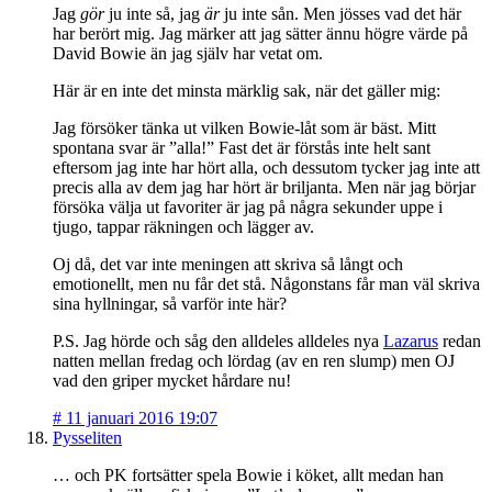
Jag
gör
ju inte så, jag
är
ju inte sån. Men jösses vad det här
har berört mig. Jag märker att jag sätter ännu högre värde på
David Bowie än jag själv har vetat om.
Här är en inte det minsta märklig sak, när det gäller mig:
Jag försöker tänka ut vilken Bowie-låt som är bäst. Mitt
spontana svar är ”alla!” Fast det är förstås inte helt sant
eftersom jag inte har hört alla, och dessutom tycker jag inte att
precis alla av dem jag har hört är briljanta. Men när jag börjar
försöka välja ut favoriter är jag på några sekunder uppe i
tjugo, tappar räkningen och lägger av.
Oj då, det var inte meningen att skriva så långt och
emotionellt, men nu får det stå. Någonstans får man väl skriva
sina hyllningar, så varför inte här?
P.S. Jag hörde och såg den alldeles alldeles nya
Lazarus
redan
natten mellan fredag och lördag (av en ren slump) men OJ
vad den griper mycket hårdare nu!
#
11 januari 2016 19:07
Pysseliten
… och PK fortsätter spela Bowie i köket, allt medan han