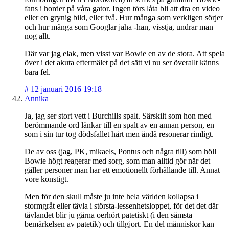
fans i horder på våra gator. Ingen törs låta bli att dra en video
eller en grynig bild, eller två. Hur många som verkligen sörjer
och hur många som Googlar jaha -han, visstja, undrar man
nog allt.
Där var jag elak, men visst var Bowie en av de stora. Att spela
över i det akuta eftermälet på det sätt vi nu ser överallt känns
bara fel.
#
12 januari 2016 19:18
Annika
Ja, jag ser stort vett i Burchills spalt. Särskilt som hon med
berömmande ord länkar till en spalt av en annan person, en
som i sin tur tog dödsfallet hårt men ändå resonerar rimligt.
De av oss (jag, PK, mikaels, Pontus och några till) som höll
Bowie högt reagerar med sorg, som man alltid gör när det
gäller personer man har ett emotionellt förhållande till. Annat
vore konstigt.
Men för den skull måste ju inte hela världen kollapsa i
stormgråt eller tävla i största-lessenhetsloppet, för det det där
tävlandet blir ju gärna oerhört patetiskt (i den sämsta
bemärkelsen av patetik) och tillgjort. En del människor kan