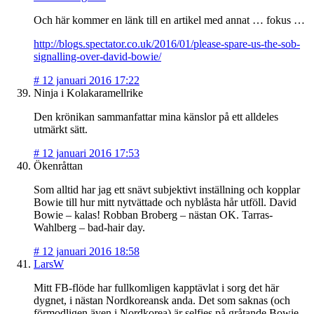
Och här kommer en länk till en artikel med annat … fokus …
http://blogs.spectator.co.uk/2016/01/please-spare-us-the-sob-
signalling-over-david-bowie/
#
12 januari 2016 17:22
Ninja i Kolakaramellrike
Den krönikan sammanfattar mina känslor på ett alldeles
utmärkt sätt.
#
12 januari 2016 17:53
Ökenråttan
Som alltid har jag ett snävt subjektivt inställning och kopplar
Bowie till hur mitt nytvättade och nyblåsta hår utföll. David
Bowie – kalas! Robban Broberg – nästan OK. Tarras-
Wahlberg – bad-hair day.
#
12 januari 2016 18:58
LarsW
Mitt FB-flöde har fullkomligen kapptävlat i sorg det här
dygnet, i nästan Nordkoreansk anda. Det som saknas (och
förmodligen även i Nordkorea) är selfies på gråtande Bowie-