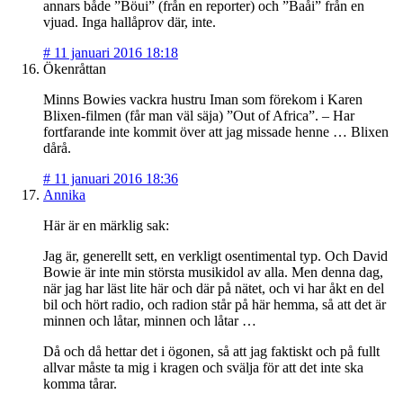
annars både ”Böui” (från en reporter) och ”Baåi” från en
vjuad. Inga hallåprov där, inte.
#
11 januari 2016 18:18
Ökenråttan
Minns Bowies vackra hustru Iman som förekom i Karen
Blixen-filmen (får man väl säja) ”Out of Africa”. – Har
fortfarande inte kommit över att jag missade henne … Blixen
dårå.
#
11 januari 2016 18:36
Annika
Här är en märklig sak:
Jag är, generellt sett, en verkligt osentimental typ. Och David
Bowie är inte min största musikidol av alla. Men denna dag,
när jag har läst lite här och där på nätet, och vi har åkt en del
bil och hört radio, och radion står på här hemma, så att det är
minnen och låtar, minnen och låtar …
Då och då hettar det i ögonen, så att jag faktiskt och på fullt
allvar måste ta mig i kragen och svälja för att det inte ska
komma tårar.