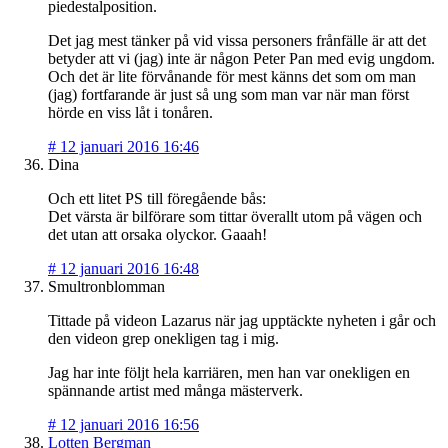
piedestalposition.
Det jag mest tänker på vid vissa personers frånfälle är att det
betyder att vi (jag) inte är någon Peter Pan med evig ungdom.
Och det är lite förvånande för mest känns det som om man
(jag) fortfarande är just så ung som man var när man först
hörde en viss låt i tonåren.
#
12 januari 2016 16:46
Dina
Och ett litet PS till föregående bås:
Det värsta är bilförare som tittar överallt utom på vägen och
det utan att orsaka olyckor. Gaaah!
#
12 januari 2016 16:48
Smultronblomman
Tittade på videon Lazarus när jag upptäckte nyheten i går och
den videon grep onekligen tag i mig.
Jag har inte följt hela karriären, men han var onekligen en
spännande artist med många mästerverk.
#
12 januari 2016 16:56
Lotten Bergman