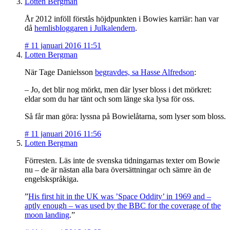
Lotten Bergman
År 2012 inföll förstås höjdpunkten i Bowies karriär: han var
då
hemlisbloggaren i Julkalendern
.
#
11 januari 2016 11:51
Lotten Bergman
När Tage Danielsson
begravdes, sa Hasse Alfredson
:
– Jo, det blir nog mörkt, men där lyser bloss i det mörkret:
eldar som du har tänt och som länge ska lysa för oss.
Så får man göra: lyssna på Bowielåtarna, som lyser som bloss.
#
11 januari 2016 11:56
Lotten Bergman
Förresten. Läs inte de svenska tidningarnas texter om Bowie
nu – de är nästan alla bara översättningar och sämre än de
engelskspråkiga.
”
His first hit in the UK was ’Space Oddity’ in 1969 and –
aptly enough – was used by the BBC for the coverage of the
moon landing
.”