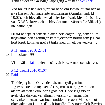
Tänk att det är lika roligt varje gång – att ni är
okusiner
.
Vad bra att Niklasses syrra tar hand om Bowie nu när han är
ny i klassen. Jag hade inte sett Lazarus (Annikas länk kl.
19:07), och blev alldeles, alldeles bedrövad. Men så läste jag
vad NASA skrev, och då blev det (men tvärtom för Mikaels)
lite bättre igen.
DDM har spelat senaste plattan hela dagen. Jag, som är lite
trögstartad och egentligen bara tycker om musik som jag har
hört förut, kommer nog att tralla med om ett par veckor …
#
11 januari 2016 23:31
LupusLupus99
Vi tar väl
en låt till
, denna gång är Bowie med och sjunger.
#
12 januari 2016 01:07
Brid
Trodde jag hade skrivit det här, men tydligen inte:
Jag lyssnade inte mycket på (ny) musik när jag var i den
åldern att man skulle börja göra det. Hade inga idoler,
avskydde diskon, var allmänt tvärsför (ur jämnårigas
synvinkel – vuxna var inget problem i regel). Men somligt
plockade man ju upp, då och framför allt senare. Och Bowies