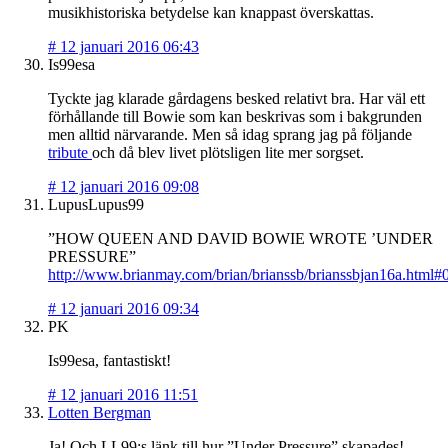
musikhistoriska betydelse kan knappast överskattas.
#
12 januari 2016 06:43
Is99esa
Tyckte jag klarade gårdagens besked relativt bra. Har väl ett
förhållande till Bowie som kan beskrivas som i bakgrunden
men alltid närvarande. Men så idag sprang jag på följande
tribute
och då blev livet plötsligen lite mer sorgset.
#
12 januari 2016 09:08
LupusLupus99
”HOW QUEEN AND DAVID BOWIE WROTE ’UNDER
PRESSURE”
http://www.brianmay.com/brian/brianssb/brianssbjan16a.html#
#
12 januari 2016 09:34
PK
Is99esa, fantastiskt!
#
12 januari 2016 11:51
Lotten Bergman
Ja! Och LL99:s länk till hur ”Under Pressure” skapades!