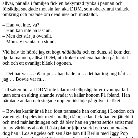
allvar, när alla i familjen fick en bekymrad rynka i pannan och
försiktigt sneglade mot sin far, aka DDM, som obekymrat trallade
omkring och pratade om deadlines och musfällor.
– Han vet inte, va?
– Han kan inte ha läst än.
– Men det står ju överallt.
– Mhm. Vi väntar en stund.
Vid halv tio hörde jag ett högt
näääääää
och en duns, så kom den
djefla mannen, alltså DDM, ut i köket med ena handen på hjärtat
och och ett ovanligt blänk i ögonen.
– Det här var … 69 är ju … han hade ju … det här tog mig hårt …
jag … Bowie var m…
Till saken hör att DDM inte talar med ellipsligaturer i vanliga fall
utan som en aldrig sinande svada; vi kallar honom P1 ibland. Han
hämtade andan och stegade upp en tidslinje på golvet i köket.
– Bowies karrär är så här: först tramsade han omkring i London och
var en glad spelevink med spralliga låtar, sedan fick han en jättehit i
och med månlandningen och då blev han en ytterst seriös artist med
tre av världens absolut bästa plattor [djup suck] och sedan
nästan
dog han i Los Angeles
och sen åkte han till Berlin med Iggy Pop