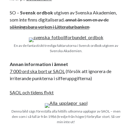
SO –
Svensk ordbok
utgiven av Svenska Akademien,
som inte finns digitaliserad.
annat än som en av de
sökningsbara verken i Litteraturbanken
En av de fantastiskt trevliga faktarutorna i Svensk ordbok utgiven av
Svenska Akademien.
Annan information i ämnet
7 000 ord ska bort ur SAOL
(försök att ignorera de
irriterande punkterna i sifferuppgifterna)
SAOL och tidens flykt
Denna bild sägs föreställa alla hittills utkomna upplagor av SAOL – men
den som i så fall är från 1986 (tredje från höger) förbryllar stort. Så ser
min inte ut!