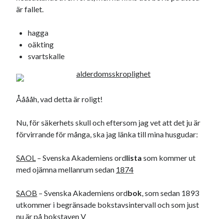
är fallet.
hagga
oäkting
svartskalle
Ååååh, vad detta är roligt!
Nu, för säkerhets skull och eftersom jag vet att det ju är
förvirrande för många, ska jag länka till mina husgudar:
SAOL
– Svenska Akademiens ord
lista
som kommer ut
med ojämna mellanrum sedan
1874
SAOB
– Svenska Akademiens ord
bok
, som sedan 1893
utkommer i begränsade bokstavsintervall och som just
nu är på
bokstaven V