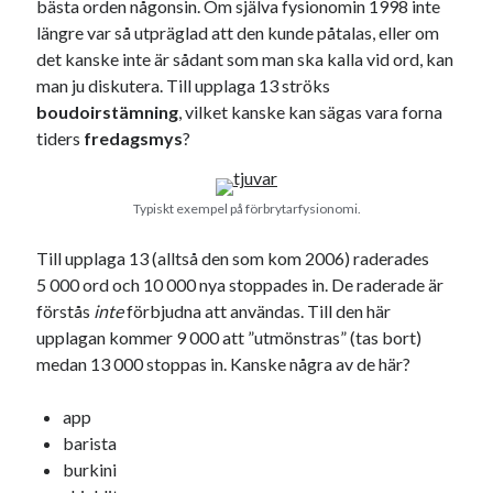
bästa orden någonsin. Om själva fysionomin 1998 inte
Godisbrödet från himlen
längre var så utpräglad att den kunde påtalas, eller om
Köttfärslimpan på allas läppar
det kanske inte är sådant som man ska kalla vid ord, kan
Länkskolan
man ju diskutera. Till upplaga 13 ströks
Lotten som Sommarpratare (i fantasin alltså: grupp på FB)
boudoirstämning
, vilket kanske kan sägas vara forna
Vad ska du laga för mat idag? (Recept!)
tiders
fredagsmys
?
Meta
Typiskt exempel på förbrytarfysionomi.
Logga in
Till upplaga 13 (alltså den som kom 2006) raderades
Flöde för inlägg
5
000 ord och 10 000 nya stoppades in. De raderade är
Flöde för kommentarer
förstås
inte
förbjudna att användas. Till den här
WordPress.org
upplagan kommer 9 000 att ”utmönstras” (tas bort)
medan 13 000 stoppas in. Kanske några av de här?
app
barista
Pejpalla!
burkini