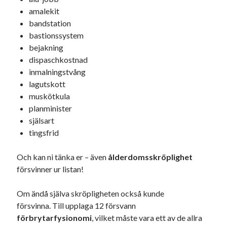
amalekit
USA
bandstation
bastionssystem
bejakning
Dessa har något gemensamt
dispaschkostnad
inmalningstvång
Fantastiskt välformulerad moderecensent
lagutskott
Onödiga citattecken
muskötkula
planminister
själsart
Dessa har något helt annat gemensamt
tingsfrid
En amerikansk språkpolis
Fula biblioteksböcker
Och kan ni tänka er – även
ålderdomsskröplighet
försvinner ur listan!
Egna länkar
Om ändå själva skröpligheten också kunde
försvinna. Till upplaga 12 försvann
Bokstävlar & AI – mitt levebröd. Gå en kurs!
förbrytarfysionomi
, vilket måste vara ett av de allra
Den stora bloggläsarvärvsveckan