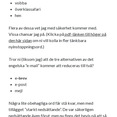
vobba
överklassafari
hen
Flera av dessa vet jag med säkerhet kommer med.
Vissa chansar jag på. (Klicka på
pdf-länken till höger på
den här sidan
om ni vill kolla in fler tänkbara
nyinstoppningsord.)
Tror ni (liksom jag) att de tre alternativen av det
engelska ”e-mail” kommer att reduceras till två?
e-brev
e-post
mejl
Några lite obehagliga ord får stå kvar, men med
tillägget ”starkt nedsättande”. De var säkerligen
nedsättande även förut, men nu finns det bevis på att så