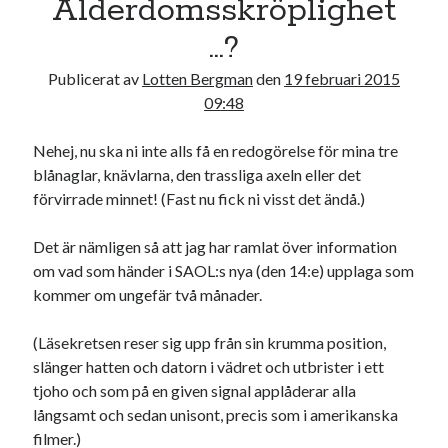
Ålderdomsskröplighet
16
17
18
19
20
21
22
…?
23
24
25
26
27
28
Publicerat av
Lotten Bergman
den
19 februari 2015
« jan
mar »
09:48
Nehej, nu ska ni inte alls få en redogörelse för mina tre
Sök
blånaglar, knävlarna, den trassliga axeln eller det
förvirrade minnet! (Fast nu fick ni visst det ändå.)
Det är nämligen så att jag har ramlat över information
om vad som händer i SAOL:s nya (den 14:e) upplaga som
kommer om ungefär två månader.
Kategorier
Kategorier
(Läsekretsen reser sig upp från sin krumma position,
slänger hatten och datorn i vädret och utbrister i ett
tjoho och som på en given signal applåderar alla
långsamt och sedan unisont, precis som i amerikanska
Etiketter
filmer.)