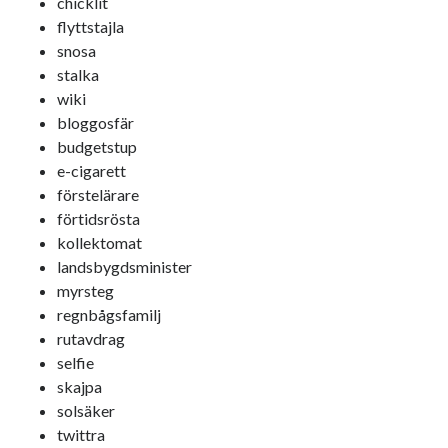
chicklit
flyttstajla
snosa
stalka
wiki
Swish: 070-8885542
bloggosfär
budgetstup
e-cigarett
förstelärare
förtidsrösta
kollektomat
landsbygdsminister
myrsteg
regnbågsfamilj
rutavdrag
selfie
skajpa
solsäker
twittra