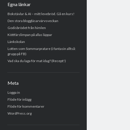
Egna länkar
Bokstävlar & AI – mitt levebröd. Gå en kurs!
Den stora bloggläsarvärvsveckan
Godisbrödet från himlen
Köttfärslimpan på allas läppar
Länkskolan
Lotten som Sommarpratare (i fantasin alltså:
grupp på FB)
Vad ska du laga för mat idag? (Recept!)
Meta
Logga in
Flöde för inlägg
Flöde för kommentarer
WordPress.org