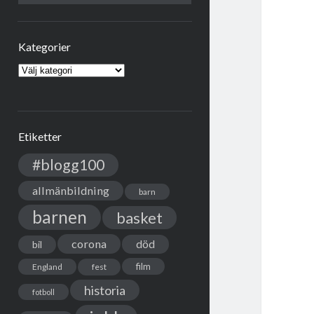
Kategorier
Kategorier
Etiketter
#blogg100
allmänbildning
barn
barnen
basket
corona
död
bil
film
England
fest
historia
fotboll