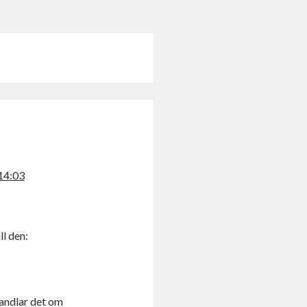
 14:03
ll den:
Handlar det om