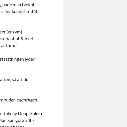
g, hade man tvekat
. Det kunde ha stått
aser (enzym)
propantial-S-oxid
ar tårar.”
ortsättningen lyder
atten, så att du
sombuden
egentligen
.
om Johnny Depp, Salma
an kan göra allt –
m förut här på