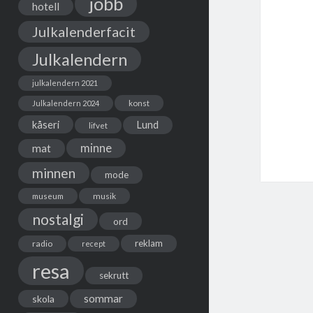
jobb
hotell
Julkalenderfacit
Julkalendern
julkalendern 2021
Julkalendern 2024
konst
kåseri
Lund
lifvet
minne
mat
minnen
mode
musik
museum
nostalgi
ord
reklam
radio
recept
resa
sekrutt
sommar
skola