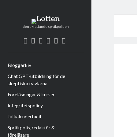
Lotten
den skrattande språkpolisen
twitter
facebook
instagram
linkedin
rss
e-
post
Bloggarkiv
Chat GPT-utbildning för de
skeptiska tvivlarna
Föreläsningar & kurser
Integritetspolicy
Julkalenderfacit
Språkpolis, redaktör &
föreläsare