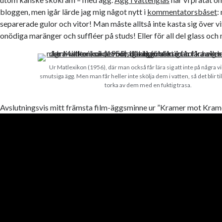
bloggen, men igår lärde jag mig något nytt i
kommentatorsbåset
:
separerade gulor och vitor! Man måste alltså inte kasta sig över v
onödiga maränger och suffléer på studs! Eller för all del glass och
Ur Matlexikon (1956), där man också får lära sig att inte på några vi
smutsiga ägg. Men man får heller inte skölja dem i vatten, så det blir till
torka av dem med en fuktig trasa.
Avslutningsvis mitt främsta film-äggsminne ur ”Kramer mot Krame