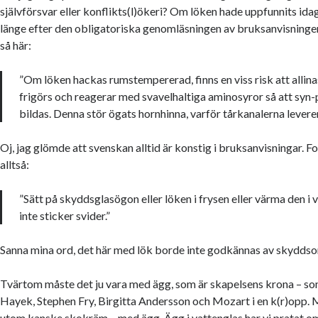
självförsvar eller konflikts(l)ökeri? Om löken hade uppfunnits ida
länge efter den obligatoriska genomläsningen av bruksanvisningen
så här:
”Om löken hackas rumstempererad, finns en viss risk att allin
frigörs och reagerar med svavelhaltiga aminosyror så att syn-
bildas. Denna stör ögats hornhinna, varför tårkanalerna leverer
Oj, jag glömde att svenskan alltid är konstig i bruksanvisningar. F
alltså:
”Sätt på skyddsglasögon eller löken i frysen eller värma den i v
inte sticker svider.”
Sanna mina ord, det här med lök borde inte godkännas av skydd
Tvärtom måste det ju vara med ägg, som är skapelsens krona – s
Hayek, Stephen Fry, Birgitta Andersson och Mozart i en k(r)opp. M
utom kanske skokräm – med ägg.
Ägg i vattenglas
har vi pratat o