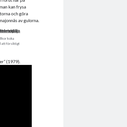
 man kan frysa
itorna och göra
 majonnäs av gulorna.
llkor koka
 att försiktigt
r” (1979).