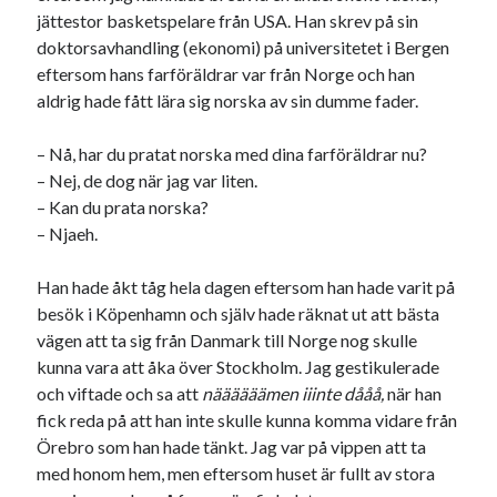
jättestor basketspelare från USA. Han skrev på sin
doktorsavhandling (ekonomi) på universitetet i Bergen
eftersom hans farföräldrar var från Norge och han
aldrig hade fått lära sig norska av sin dumme fader.
– Nå, har du pratat norska med dina farföräldrar nu?
– Nej, de dog när jag var liten.
– Kan du prata norska?
– Njaeh.
Han hade åkt tåg hela dagen eftersom han hade varit på
besök i Köpenhamn och själv hade räknat ut att bästa
vägen att ta sig från Danmark till Norge nog skulle
kunna vara att åka över Stockholm. Jag gestikulerade
och viftade och sa att
näääääämen iiinte dååå,
när han
fick reda på att han inte skulle kunna komma vidare från
Örebro som han hade tänkt. Jag var på vippen att ta
med honom hem, men eftersom huset är fullt av stora