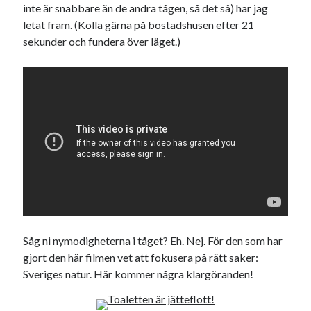
inte är snabbare än de andra tågen, så det så) har jag
USA
letat fram. (Kolla gärna på bostadshusen efter 21
sekunder och fundera över läget.)
Dessa har något gemensamt
Fantastiskt välformulerad moderecensent
Onödiga citattecken
Dessa har något helt annat gemensamt
En amerikansk språkpolis
Fula biblioteksböcker
Såg ni nymodigheterna i tåget? Eh. Nej. För den som har
gjort den här filmen vet att fokusera på rätt saker:
Egna länkar
Sveriges natur. Här kommer några klargöranden!
Bokstävlar & AI – mitt levebröd. Gå en kurs!
Den stora bloggläsarvärvsveckan