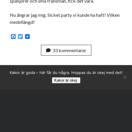
spanjorer och små fransmän, fick det vara.
Nu ångrar jag mig. Sicket party vi kunde ha haft! Vilken
medellängd!
F
T
a
w
c
i
33 kommentarer
e
t
b
t
o
e
o
r
k
Kakor är goda – här får du några. Hoppas du är okej med det!
Kakor är okej.
Rulla
till
toppen