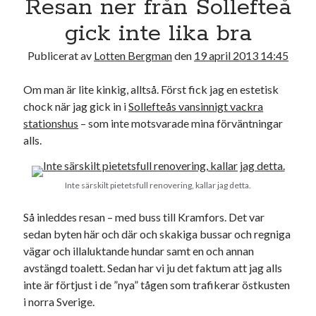
Resan ner från Sollefteå
22
23
24
25
26
27
28
gick inte lika bra
29
30
Publicerat av
Lotten Bergman
den
19 april 2013 14:45
« mar
maj »
Om man är lite kinkig, alltså. Först fick jag en estetisk
chock när jag gick in i
Sollefteås vansinnigt vackra
Sök
stationshus
– som inte motsvarade mina förväntningar
alls.
Inte särskilt pietetsfull renovering, kallar jag detta.
Kategorier
Så inleddes resan – med buss till Kramfors. Det var
Kategorier
sedan byten här och där och skakiga bussar och regniga
vägar och illaluktande hundar samt en och annan
avstängd toalett. Sedan har vi ju det faktum att jag alls
inte är förtjust i de ”nya” tågen som trafikerar östkusten
Etiketter
i norra Sverige.