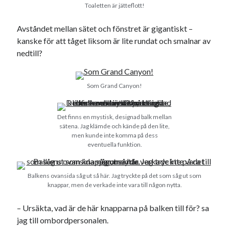
Godisbrödet från himlen
Toaletten är jätteflott!
Köttfärslimpan på allas läppar
Avståndet mellan sätet och fönstret är gigantiskt –
Länkskolan
kanske för att tåget liksom är lite rundat och smalnar av
Lotten som Sommarpratare (i fantasin alltså: grupp på FB)
nedtill?
Vad ska du laga för mat idag? (Recept!)
Som Grand Canyon!
Meta
Logga in
Det finns en mystisk, designad balk mellan
Flöde för inlägg
sätena. Jag klämde och kände på den lite,
Flöde för kommentarer
men kunde inte komma på dess
eventuella funktion.
WordPress.org
Balkens ovansida såg ut så här. Jag tryckte på det som såg ut som
knappar, men de verkade inte vara till någon nytta.
– Ursäkta, vad är de här knapparna på balken till för? sa
Pejpalla!
jag till ombordpersonalen.