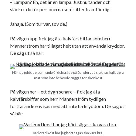
– Lampan? Eh, det är en lampa. Just nu tänder och
släcker du för personerna som sitter framför dig.
Jahaja. (Som tur var, sov de.)
Swish: 070-8885542
På vägen upp fick jag äta kalvfärsbiffar som herr
Mannerström har tillagat helt utan att använda kryddor.
De såg ut så här:
När jag jobbade som sjukvårdsbiträde på Danderyds sjukhus kallade vi
mat som inte behövde tuggas för skonkost
På vägen ner – ett dygn senare – fick jag äta
kalvfärsbiffar som herr Mannerström tydligen
fortfarande envisas med att inte ha kryddor i. De såg ut
så här:
Varierad kost har jag hört sägas ska vara bra.