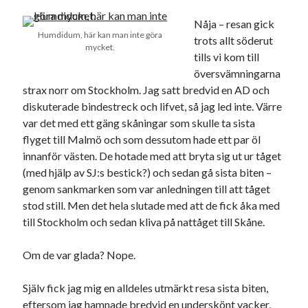
Nåja – resan gick
Humdidum, här kan man inte göra
trots allt söderut
mycket.
tills vi kom till
översvämningarna
strax norr om Stockholm. Jag satt bredvid en AD och
diskuterade bindestreck och lifvet, så jag led inte. Värre
var det med ett gäng skåningar som skulle ta sista
flyget till Malmö och som dessutom hade ett par öl
innanför västen. De hotade med att bryta sig ut ur tåget
(med hjälp av SJ:s bestick?) och sedan gå sista biten –
genom sankmarken som var anledningen till att tåget
stod still. Men det hela slutade med att de fick åka med
till Stockholm och sedan kliva på nattåget till Skåne.
Om de var glada? Nope.
Själv fick jag mig en alldeles utmärkt resa sista biten,
eftersom jag hamnade bredvid en underskönt vacker,