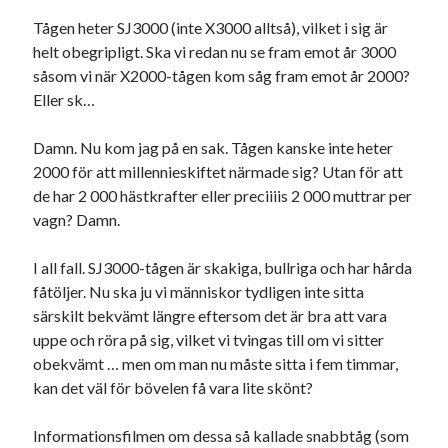
#blogg100
allmänbildning
barn
Tågen heter SJ3000 (inte X3000 alltså), vilket i sig är
helt obegripligt. Ska vi redan nu se fram emot år 3000
barnen
basket
corona
bil
såsom vi när X2000-tågen kom såg fram emot år 2000?
död
film
England
fest
Eller sk…
fotboll
jobb
historia
hotell
Damn. Nu kom jag på en sak. Tågen kanske inte heter
Julkalendern
2000 för att millennieskiftet närmade sig? Utan för att
Julkalenderfacit
de har 2 000 hästkrafter eller preciiiis 2 000 muttrar per
julkalendern 2021
Julkalendern 2024
konst
vagn? Damn.
minne
kåseri
mat
Lund
lifvet
I all fall. SJ3000-tågen är skakiga, bullriga och har hårda
minnen
mode
musik
museum
fåtöljer. Nu ska ju vi människor tydligen inte sitta
nostalgi
särskilt bekvämt längre eftersom det är bra att vara
ord
radio
recept
uppe och röra på sig, vilket vi tvingas till om vi sitter
resa
obekvämt … men om man nu måste sitta i fem timmar,
skola
reklam
sekrutt
kan det väl för bövelen få vara lite skönt?
språk
sommar
språkpolis
Informationsfilmen om dessa så kallade snabbtåg (som
svenska
tåg
tips
Stockholm