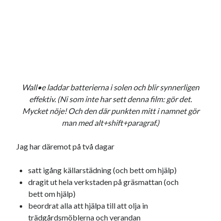
Godisbrödet från himlen
Köttfärslimpan på allas läppar
Länkskolan
Lotten som Sommarpratare (i fantasin alltså: grupp på FB)
Vad ska du laga för mat idag? (Recept!)
Wall•e laddar batterierna i solen och blir synnerligen
Meta
effektiv. (Ni som inte har sett denna film: gör det.
Logga in
Mycket nöje! Och den där punkten mitt i namnet gör
Flöde för inlägg
man med alt+shift+paragraf.)
Flöde för kommentarer
WordPress.org
Jag har däremot på två dagar
satt igång källarstädning (och bett om hjälp)
dragit ut hela verkstaden på gräsmattan (och
bett om hjälp)
Pejpalla!
beordrat alla att hjälpa till att olja in
trädgårdsmöblerna och verandan