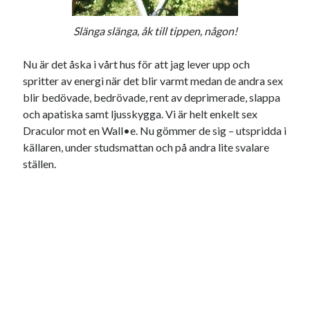
USA
Slänga slänga, åk till tippen, någon!
Nu är det åska i vårt hus för att jag lever upp och
Dessa har något gemensamt
spritter av energi när det blir varmt medan de andra sex
blir bedövade, bedrövade, rent av deprimerade, slappa
Fantastiskt välformulerad moderecensent
och apatiska samt ljusskygga. Vi är helt enkelt sex
Onödiga citattecken
Draculor mot en Wall•e. Nu gömmer de sig – utspridda i
källaren, under studsmattan och på andra lite svalare
ställen.
Dessa har något helt annat gemensamt
En amerikansk språkpolis
Fula biblioteksböcker
Egna länkar
Bokstävlar & AI – mitt levebröd. Gå en kurs!
Den stora bloggläsarvärvsveckan