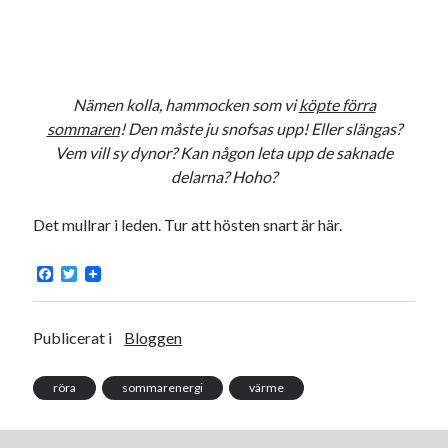
Nämen kolla, hammocken som vi
köpte förra
sommaren
! Den måste ju snofsas upp! Eller slängas?
Vem vill sy dynor? Kan någon leta upp de saknade
delarna? Hoho?
Det mullrar i leden. Tur att hösten snart är här.
F
T
a
w
c
i
e
t
b
t
Publicerat i
Bloggen
o
e
o
r
k
röra
sommarenergi
värme