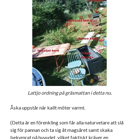
22
23
24
25
26
27
28
29
30
« maj
jul »
Sök
Kategorier
Lattjo ordning på gräsmattan i detta nu.
Kategorier
Åska uppstår när kallt möter varmt.
(Detta är en förenkling som får alla naturvetare att slå
sig för pannan och ta sig åt magsåret samt skaka
Etiketter
bekymrat på huvudet, vilket faktiskt kräver en