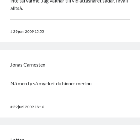
inte tål värme. Jag vaknar till vid åttasnåret sådär. Ikväll
alltså.
#
29 juni 2009 15:55
Jonas Carnesten
Nä men fy så mycket du hinner med nu …
#
29 juni 2009 18:16
Lotten