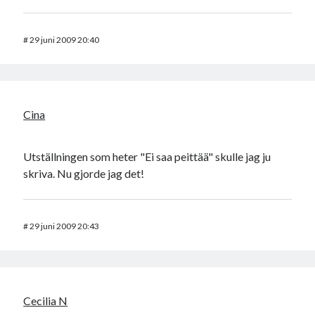
#
29 juni 2009 20:40
Cina
Utställningen som heter "Ei saa peittää" skulle jag ju
skriva. Nu gjorde jag det!
#
29 juni 2009 20:43
Cecilia N