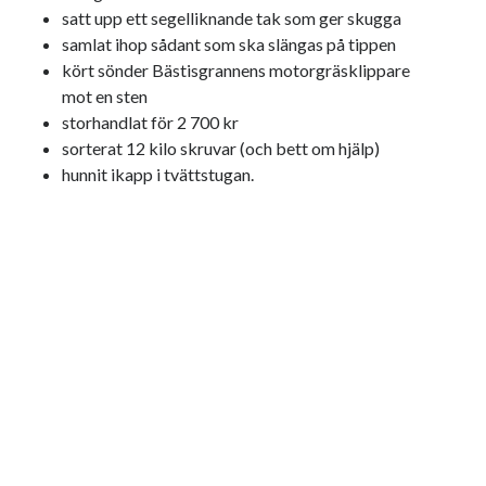
satt upp ett segelliknande tak som ger skugga
samlat ihop sådant som ska slängas på tippen
kört sönder Bästisgrannens motorgräsklippare
mot en sten
Swish: 070-8885542
storhandlat för 2 700 kr
sorterat 12 kilo skruvar (och bett om hjälp)
hunnit ikapp i tvättstugan.