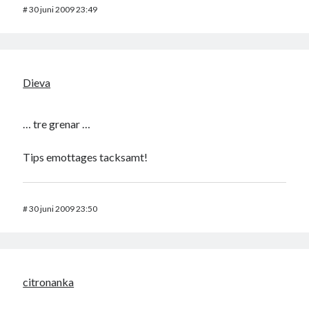
#
30 juni 2009 23:49
Dieva
… tre grenar …
Tips emottages tacksamt!
#
30 juni 2009 23:50
citronanka