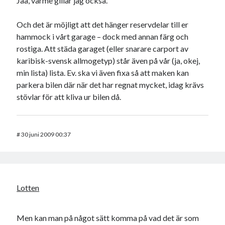
Jaa, värme gillar jag också.
Och det är möjligt att det hänger reservdelar till er
hammock i vårt garage – dock med annan färg och
rostiga. Att städa garaget (eller snarare carport av
karibisk-svensk allmogetyp) står även på vår (ja, okej,
min lista) lista. Ev. ska vi även fixa så att maken kan
parkera bilen där när det har regnat mycket, idag krävs
stövlar för att kliva ur bilen då.
#
30 juni 2009 00:37
Lotten
Men kan man på något sätt komma på vad det är som