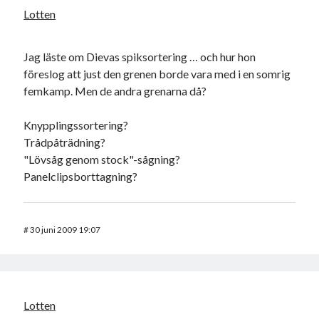
Lotten
Jag läste om Dievas spiksortering … och hur hon
föreslog att just den grenen borde vara med i en somrig
femkamp. Men de andra grenarna då?
Knypplingssortering?
Trådpåträdning?
"Lövsåg genom stock"-sågning?
Panelclipsborttagning?
#
30 juni 2009 19:07
Lotten