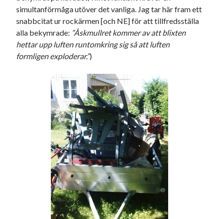
#blogg100
simultanförmåga utöver det vanliga. Jag tar här fram ett
allmänbildning
barn
snabbcitat ur rockärmen [och NE] för att tillfredsställa
barnen
basket
corona
bil
alla bekymrade:
”Åskmullret kommer av att blixten
hettar upp luften runtomkring sig så att luften
död
film
England
fest
fotboll
formligen exploderar.”
)
jobb
historia
hotell
Julkalendern
Julkalenderfacit
julkalendern 2021
Julkalendern 2024
konst
minne
kåseri
mat
Lund
lifvet
minnen
mode
musik
museum
nostalgi
ord
radio
recept
resa
skola
reklam
sekrutt
språk
sommar
språkpolis
svenska
tåg
tips
Stockholm