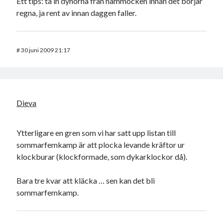
Ett tips: ta in dynorna från hammocken innan det börjar
regna, ja rent av innan daggen faller.
#
30 juni 2009 21:17
Dieva
Ytterligare en gren som vi har satt upp listan till
sommarfemkamp är att plocka levande kräftor ur
klockburar (klockformade, som dykarklockor då).
Bara tre kvar att kläcka … sen kan det bli
sommarfemkamp.