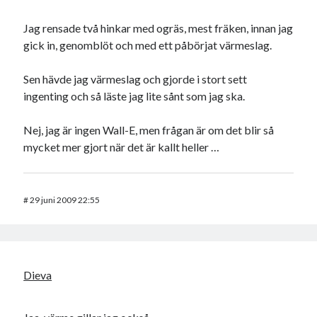
Jag rensade två hinkar med ogräs, mest fräken, innan jag
gick in, genomblöt och med ett påbörjat värmeslag.
Sen hävde jag värmeslag och gjorde i stort sett
ingenting och så läste jag lite sånt som jag ska.
Nej, jag är ingen Wall-E, men frågan är om det blir så
mycket mer gjort när det är kallt heller …
#
29 juni 2009 22:55
Dieva