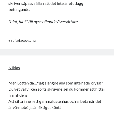
skriver såpass sällan att det inte är ett dugg
betungande.
*hint, hint* till nyss nämnda översättare
#
30 juni 2009 17:43
Niklas
Men Lotten då…"jag slängde alla som inte hade kryss!"
Du vet väl vilken sorts skruvmejsel du kommer att hitta i
framtiden?
Att sitta inne i ett gammalt stenhus och arbeta när det
är värmebölja är riktigt skönt!