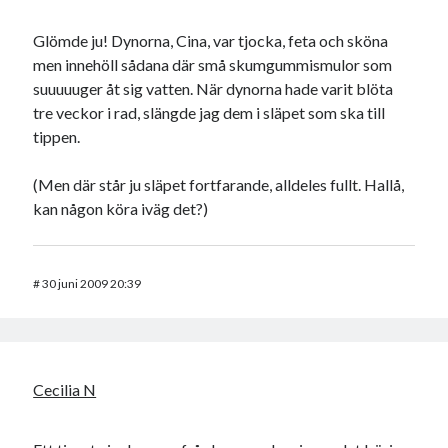
Glömde ju! Dynorna, Cina, var tjocka, feta och sköna
men innehöll sådana där små skumgummismulor som
suuuuuger åt sig vatten. När dynorna hade varit blöta
tre veckor i rad, slängde jag dem i släpet som ska till
tippen.
(Men där står ju släpet fortfarande, alldeles fullt. Hallå,
kan någon köra iväg det?)
#
30 juni 2009 20:39
Cecilia N