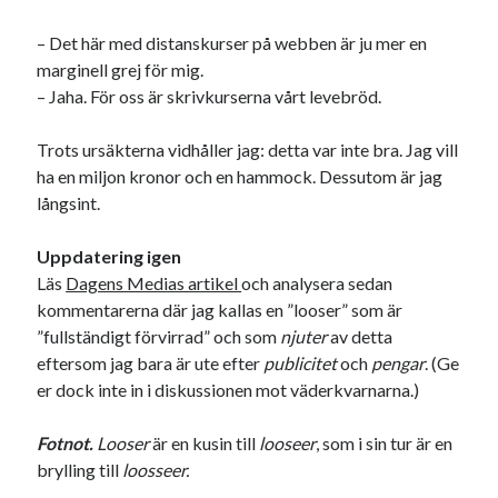
– Det här med distanskurser på webben är ju mer en
marginell grej för mig.
– Jaha. För oss är skrivkurserna vårt levebröd.
Trots ursäkterna vidhåller jag: detta var inte bra. Jag vill
ha en miljon kronor och en hammock. Dessutom är jag
långsint.
Uppdatering igen
Läs
Dagens Medias artikel
och analysera sedan
kommentarerna där jag kallas en ”looser” som är
”fullständigt förvirrad
” och som
njuter
av detta
eftersom jag bara är ute efter
publicitet
och
pengar
. (Ge
er dock inte in i diskussionen mot väderkvarnarna.)
Fotnot.
Looser
är en kusin till
looseer
, som i sin tur är en
brylling till
loosseer.