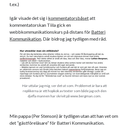
#blogg100
t.ex.)
allmänbildning
barn
barnen
basket
corona
Igår visade det sig i
kommentatorsbåset
att
bil
kommentatorskan Tiila gick en
död
film
England
fest
fotboll
webbkommunikationskurs på distans för
Batteri
jobb
Kommunikation
. Där bidrog jag tydligen med råd.
historia
hotell
Julkalendern
Julkalenderfacit
julkalendern 2021
Julkalendern 2024
konst
minne
kåseri
mat
Lund
lifvet
minnen
mode
musik
museum
Här uttalar jag mig, ser det ut som. Problemet är bara att
nostalgi
replikerna är ett hopkok av texter som både jag och den
ord
radio
recept
djefla mannen har skrivit på www.bergman.com.
resa
skola
reklam
sekrutt
språk
Min pappa (Per Stenson) är tydligen utan att han vet om
sommar
språkpolis
det ”gästföreläsare” för Batteri Kommunikation.
svenska
tåg
tips
Stockholm