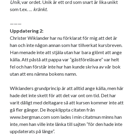
Unik
, var ordet. Unik är ett ord som snart är lika unikt
som t.ex. …
kränkt
.
———
Uppdatering 2:
Swish: 070-8885542
Christer Wiklander har nu förklarat för mig att det är
han och inte någon annan som har tillverkat kursbreven.
Han menade inte att stjäla utan har bara glömt att ange
källa. Att påstå att pappa var ”gästföreläsare” var helt
fel och han förstår inte hur han kunde skriva av vår bok
utan att ens nämna bokens namn.
Wiklanders grundprincip är att alltid ange källa, men här
hade det inte skett för att det var ont om tid. Det har
varit dåligt med deltagare så att kursen kommer inte att
gå fler gånger. De ihopklippta citaten från
www.bergman.com som lades i min citatmun minns han
inte, men han ville inte länka till sajten ”för den hade inte
uppdaterats på länge”.