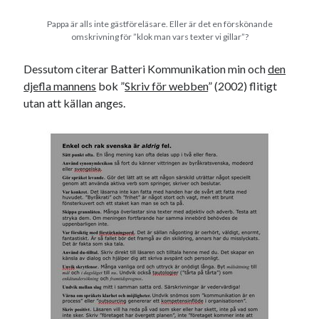
USA
Pappa är alls inte gästföreläsare. Eller är det en förskönande
omskrivning för ”klok man vars texter vi gillar”?
Dessutom citerar Batteri Kommunikation min och
den
Dessa har något gemensamt
djefla mannens
bok ”
Skriv för webben
” (2002) flitigt
Fantastiskt välformulerad moderecensent
utan att källan anges.
Onödiga citattecken
Dessa har något helt annat gemensamt
En amerikansk språkpolis
Fula biblioteksböcker
Egna länkar
Bokstävlar & AI – mitt levebröd. Gå en kurs!
Den stora bloggläsarvärvsveckan