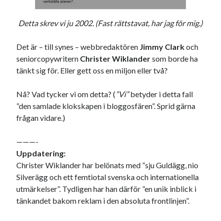
Godisbrödet från himlen
Köttfärslimpan på allas läppar
Detta skrev vi ju 2002. (Fast rättstavat, har jag för mig.)
Länkskolan
Lotten som Sommarpratare (i fantasin alltså: grupp på FB)
Det är – till synes – webbredaktören
Jimmy Clark
och
Vad ska du laga för mat idag? (Recept!)
seniorcopywritern
Christer Wiklander
som borde ha
tänkt sig för. Eller gett oss en miljon eller två?
Meta
Nå? Vad tycker vi om detta? (
”Vi”
betyder i detta fall
Logga in
”den samlade klokskapen i bloggosfären”. Sprid gärna
Flöde för inlägg
frågan vidare.)
Flöde för kommentarer
WordPress.org
———-
Uppdatering:
Christer Wiklander har belönats
med ”sju Guldägg, nio
Silverägg och ett femtiotal svenska och internationella
utmärkelser”. Tydligen har han därför ”en unik inblick i
tänkandet bakom reklam i den absoluta frontlinjen”.
Pejpalla!