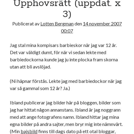
Upphovsrätt (uppdat. x
19
20
21
22
23
24
25
3)
26
27
28
29
30
Publicerat av
Lotten Bergman
den
14 november 2007
« okt
dec »
00:07
Jag stal mina kompisars barbieskor när jag var 12 år.
Sök
Det var väldigt dumt, för när vi sedan lekte med
barbiedockorna kunde jag ju inte plocka fram skorna
utan att bli avslöjad.
(Ni häpnar förstås. Lekte jag med barbiedockor när jag
var så gammal som 12 år? Ja.)
Kategorier
Kategorier
Ibland publicerar jag bilder här på bloggen, bilder som
jag har hittat någon annanstans. Ibland är jag noggrann
med att ange fotografens namn. Ibland hittar jag mina
egna bilder på andra sajter, men bryr mig inte nämnvärt.
Etiketter
(Min
bajsbild
finns till dags dato på ett otal bloggar,