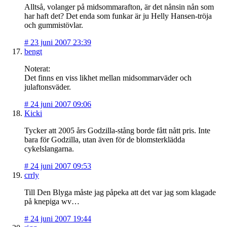
Alltså, volanger på midsommarafton, är det nånsin nån som
har haft det? Det enda som funkar är ju Helly Hansen-tröja
och gummistövlar.
#
23 juni 2007 23:39
bengt
Noterat:
Det finns en viss likhet mellan midsommarväder och
julaftonsväder.
#
24 juni 2007 09:06
Kicki
Tycker att 2005 års Godzilla-stång borde fått nått pris. Inte
bara för Godzilla, utan även för de blomsterklädda
cykelslangarna.
#
24 juni 2007 09:53
crrly
Till Den Blyga måste jag påpeka att det var jag som klagade
på knepiga wv…
#
24 juni 2007 19:44