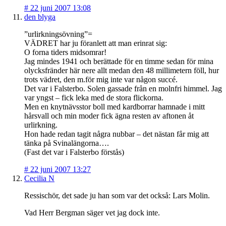
#
22 juni 2007 13:08
den blyga
”urlirkningsövning”=
VÄDRET har ju föranlett att man erinrat sig:
O forna tiders midsomrar!
Jag mindes 1941 och berättade för en timme sedan för mina
olycksfränder här nere allt medan den 48 millimetern föll, hur
trots vädret, den m.för mig inte var någon succé.
Det var i Falsterbo. Solen gassade från en molnfri himmel. Jag
var yngst – fick leka med de stora flickorna.
Men en knytnävsstor boll med kardborrar hamnade i mitt
hårsvall och min moder fick ägna resten av aftonen åt
urlirkning.
Hon hade redan tagit några nubbar – det nästan får mig att
tänka på Svinalängorna….
(Fast det var i Falsterbo förstås)
#
22 juni 2007 13:27
Cecilia N
Ressischör, det sade ju han som var det också: Lars Molin.
Vad Herr Bergman säger vet jag dock inte.