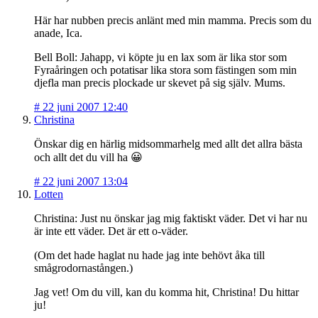
Här har nubben precis anlänt med min mamma. Precis som du
anade, Ica.
Bell Boll: Jahapp, vi köpte ju en lax som är lika stor som
Fyraåringen och potatisar lika stora som fästingen som min
djefla man precis plockade ur skevet på sig själv. Mums.
#
22 juni 2007 12:40
Christina
Önskar dig en härlig midsommarhelg med allt det allra bästa
och allt det du vill ha 😀
#
22 juni 2007 13:04
Lotten
Christina: Just nu önskar jag mig faktiskt väder. Det vi har nu
är inte ett väder. Det är ett o-väder.
(Om det hade haglat nu hade jag inte behövt åka till
smågrodornastången.)
Jag vet! Om du vill, kan du komma hit, Christina! Du hittar
ju!