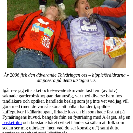
År 2006 fick den dåvarande Tolvåringen oss – hippieföräldrarna –
att posera på detta utslagna vis.
Igår rev jag ett staket och
skrivade
skruvade fast fem (av tolv)
saknade garderobsknoppar, dammsög, var med diverse barn hos
tandläkare och optiker, handlade beslag som jag inte vet vad jag vill
göra med (men de var så sköna att hålla i handen), spillde
kaffepulver i källartrappan, lirkade loss en bh som hade fastnat på
Fyraåringens huvud, bangade från en fysträning med A-laget, såg en
basketfilm
och borstade håret (vilket händer så sällan att folk som
sedan ser mig utbrister ”men vad du ser konstig ut”) samt åt tre