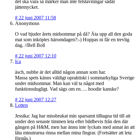
det ska vara så märker man inte felstavningar sådär
jättemycket.
#
22 juni 2007 11:58
Anonymous
O vad bjuder årets midsommar på då? Äta upp all den goda
mat som inköptes häromdagen?:-) Hoppas ni får en trevlig
dag. //Bell Boll
#
22 juni 2007 12:10
Ica
äsch, nubbe är det alltid någon annan som har.
Massa spets känns väldigt opraktiskt i sommarkyliga Sverige
under midsommar. Man kan väl ta något med
funktionsdugligt. Vad sägs om en…. hoodie kanske?
#
22 juni 2007 12:27
Lotten
Jessika: Jag har missbrukat min sparsamt tilltagna tid till att
under den senaste timmen leta efter bildbevis från den där
gången på H&M, men har ännu inte lyckats med annat än att
låta minutrarna rinna mellan mina fingrar. (Fortsätter att leta
förstås.)