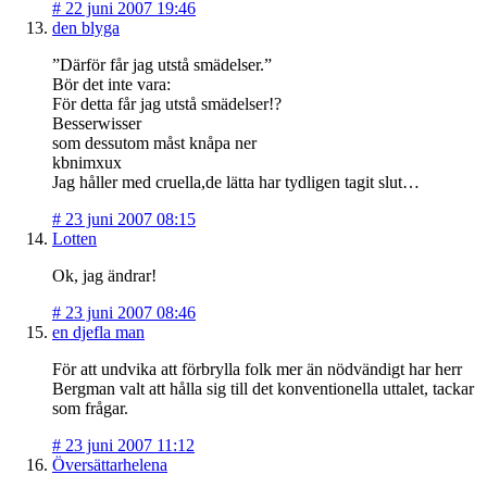
#
22 juni 2007 19:46
den blyga
”Därför får jag utstå smädelser.”
Bör det inte vara:
För detta får jag utstå smädelser!?
Besserwisser
som dessutom måst knåpa ner
kbnimxux
Jag håller med cruella,de lätta har tydligen tagit slut…
#
23 juni 2007 08:15
Lotten
Ok, jag ändrar!
#
23 juni 2007 08:46
en djefla man
För att undvika att förbrylla folk mer än nödvändigt har herr
Bergman valt att hålla sig till det konventionella uttalet, tackar
som frågar.
#
23 juni 2007 11:12
Översättarhelena