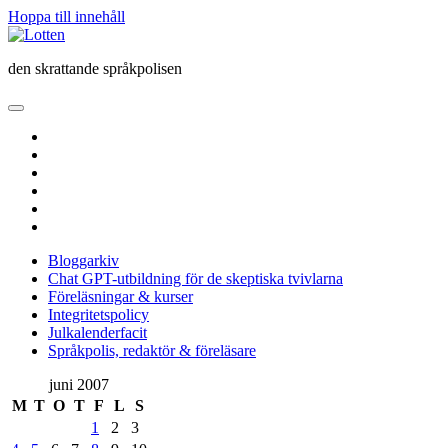
Hoppa till innehåll
Lotten
den skrattande språkpolisen
öppna
primär
twitter
meny
facebook
instagram
linkedin
rss
e-
post
Bloggarkiv
Chat GPT-utbildning för de skeptiska tvivlarna
Föreläsningar & kurser
Integritetspolicy
Julkalenderfacit
Språkpolis, redaktör & föreläsare
Sidopanel
juni 2007
M
T
O
T
F
L
S
1
2
3