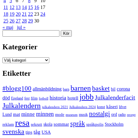
4
5
6
7
8
9
10
11
12
13
14
15
16
17
18
19
20
21
22
23
24
25
26
27
28
29
30
« maj
jul »
Sök
Kategorier
Kategorier
Etiketter
barnen
#blogg100
basket
allmänbildning
corona
bil
barn
jobb
Julkalenderfacit
historia
död
hotell
England
fest
film
fotboll
Julkalendern
kåseri
julkalendern 2021
Julkalendern 2024
konst
lifvet
nostalgi
minnen
minne
mat
Lund
mode
ord
musik
radio
museum
recept
resa
språk
sommar
reklam
sekrutt
skola
språkpolis
Stockholm
svenska
tåg
USA
tips