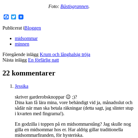
Foto:
Bästisgrannen
.
Facebook
Twitter
Publicerat i
Bloggen
midsommar
minnen
Föregående inlägg
Krum och långhalsig tröja
Nästa inlägg
En förfärlig natt
22 kommentarer
Jessika
skriver garderobsknoppar 😉 ;)?
Dina kan få lära mina, vore behändigt vid ja, månadsslut och
sådär när man ska betala räkningar (detta sagt, jag slinter stup
i kvarten med fingrarna!).
En godzilla i toppen på en midsommarstång? Jag skulle nog
gilla en midsommar hos er. Har aldrig gillar traditionella
midsommarfiranden, för hysteriska.