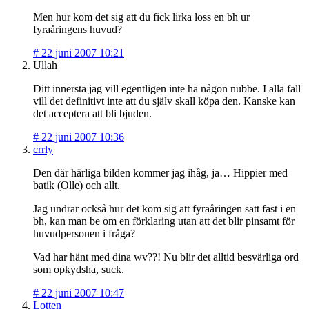
Men hur kom det sig att du fick lirka loss en bh ur
fyraåringens huvud?
#
22 juni 2007 10:21
Ullah
Ditt innersta jag vill egentligen inte ha någon nubbe. I alla fall
vill det definitivt inte att du själv skall köpa den. Kanske kan
det acceptera att bli bjuden.
#
22 juni 2007 10:36
crrly
Den där härliga bilden kommer jag ihåg, ja… Hippier med
batik (Olle) och allt.
Jag undrar också hur det kom sig att fyraåringen satt fast i en
bh, kan man be om en förklaring utan att det blir pinsamt för
huvudpersonen i fråga?
Vad har hänt med dina wv??! Nu blir det alltid besvärliga ord
som opkydsha, suck.
#
22 juni 2007 10:47
Lotten