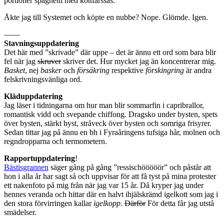
portioner spaghetti med köttfärssås.
Åkte jag till Systemet och köpte en nubbe? Nope. Glömde. Igen.
——
Stavningsuppdatering
Det här med ”skrivade” där uppe – det är ännu ett ord som bara blir
fel när jag
skruver
skriver det. Hur mycket jag än koncentrerar mig.
Basket
, nej
basker
och
försäkring
respektive
förskingring
är andra
felskrivningsvänliga ord.
Kläduppdatering
Jag läser i tidningarna om hur man blir sommarfin i capribrallor,
romantisk vidd och svepande chiffong. Dragsko under bysten, spets
över bysten, stärkt byst, stråveck över bysten och somriga frisyrer.
Sedan tittar jag på ännu en bh i Fyraåringens tufsiga hår, molnen och
regndropparna och termometern.
Rapportuppdatering
!
Bästisgrannen
säger gång på gång ”ressischööööör” och påstår att
hon i alla år har sagt så och uppvisar för att få tyst på mina protester
ett nakenfoto på mig från när jag var 15 år. Då kryper jag under
hennes veranda och hittar där en halvt ihjälskrämd igelkott som jag i
den stora förvirringen kallar
igelkopp
.
Därför
För detta får jag utstå
smädelser.