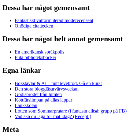
Dessa har något gemensamt
Fantastiskt välformulerad moderecensent
Onödiga citattecken
Dessa har något helt annat gemensamt
En amerikansk språkpolis
Fula biblioteksböcker
Egna länkar
Bokstävlar & AI – mitt levebröd. Gå en kurs!
Den stora bloggläsarvärvsveckan
Godisbrödet från himlen
Köttfärslimpan på allas läppar
Länkskolan
Lotten som Sommarpratare (i fantasin alltså: grupp på FB)
Vad ska du laga för mat idag? (Recept!)
Meta