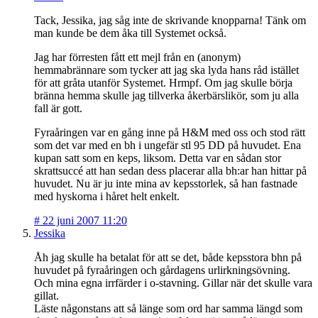
Tack, Jessika, jag såg inte de skrivande knopparna! Tänk om
man kunde be dem åka till Systemet också.
Jag har förresten fått ett mejl från en (anonym)
hemmabrännare som tycker att jag ska lyda hans råd istället
för att gråta utanför Systemet. Hrmpf. Om jag skulle börja
bränna hemma skulle jag tillverka åkerbärslikör, som ju alla
fall är gott.
Fyraåringen var en gång inne på H&M med oss och stod rätt
som det var med en bh i ungefär stl 95 DD på huvudet. Ena
kupan satt som en keps, liksom. Detta var en sådan stor
skrattsuccé att han sedan dess placerar alla bh:ar han hittar på
huvudet. Nu är ju inte mina av kepsstorlek, så han fastnade
med hyskorna i håret helt enkelt.
#
22 juni 2007 11:20
Jessika
Åh jag skulle ha betalat för att se det, både kepsstora bhn på
huvudet på fyraåringen och gårdagens urlirkningsövning.
Och mina egna irrfärder i o-stavning. Gillar när det skulle vara
gillat.
Läste någonstans att så länge som ord har samma längd som