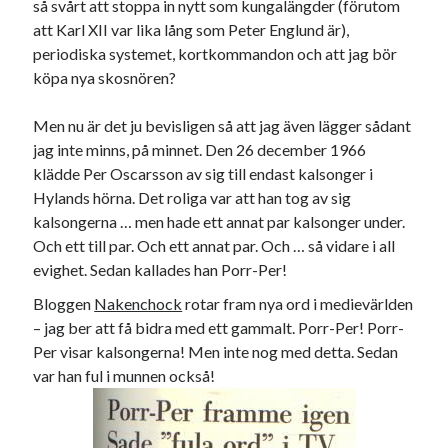
så svårt att stoppa in nytt som kungalängder (förutom
Godisbrödet från himlen
att Karl XII var lika lång som Peter Englund är),
Köttfärslimpan på allas läppar
periodiska systemet, kortkommandon och att jag bör
Länkskolan
köpa nya skosnören?
Lotten som Sommarpratare (i fantasin alltså: grupp på FB)
Vad ska du laga för mat idag? (Recept!)
Men nu är det ju bevisligen så att jag även lägger sådant
jag inte minns, på minnet. Den 26 december 1966
klädde Per Oscarsson av sig till endast kalsonger i
Meta
Hylands hörna. Det roliga var att han tog av sig
Logga in
kalsongerna … men hade ett annat par kalsonger under.
Flöde för inlägg
Och ett till par. Och ett annat par. Och … så vidare i all
Flöde för kommentarer
evighet. Sedan kallades han Porr-Per!
WordPress.org
Bloggen
Nakenchock
rotar fram nya ord i medievärlden
– jag ber att få bidra med ett gammalt. Porr-Per! Porr-
Per visar kalsongerna! Men inte nog med detta. Sedan
var han ful i munnen också!
Pejpalla!