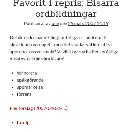
Favorit i repris: Bisarra
19
20
21
22
23
24
25
ordbildningar
26
27
28
29
30
31
Publicerat av
olle
den
29 mars 2007 14:19
« feb
apr »
De här orden har vi hängt ut tidigare – androm till
skräck och varnagel – men det skadar väl inte att vi
Sök
upprepar oss en smula? Vi vill ju gärna ha fler språkliga
missfoster från våra läsare!
härberera
epåkgörande
uppmärkelse
Kategorier
förrens
Kategorier
Fler förslag (2007-04-02–…):
fotölj
Etiketter