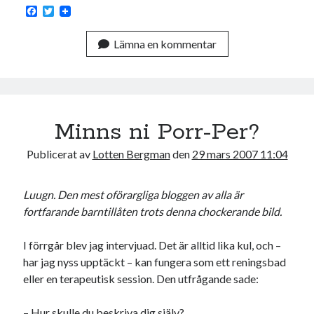
#blogg100
F
T
allmänbildning
barn
a
w
c
i
barnen
basket
corona
Lämna en kommentar
bil
e
t
b
t
o
e
död
film
England
fest
fotboll
o
r
k
jobb
historia
hotell
Julkalendern
Julkalenderfacit
Minns ni Porr-Per?
julkalendern 2021
Julkalendern 2024
konst
Publicerat av
Lotten Bergman
den
29 mars 2007 11:04
minne
kåseri
mat
Lund
lifvet
minnen
Luugn. Den mest oförargliga bloggen av alla är
mode
musik
museum
fortfarande barntillåten trots denna chockerande bild.
nostalgi
ord
radio
recept
I förrgår blev jag intervjuad. Det är alltid lika kul, och –
resa
skola
reklam
sekrutt
har jag nyss upptäckt – kan fungera som ett reningsbad
språk
eller en terapeutisk session. Den utfrågande sade:
sommar
språkpolis
svenska
tåg
tips
Stockholm
– Hur skulle du beskriva dig själv?