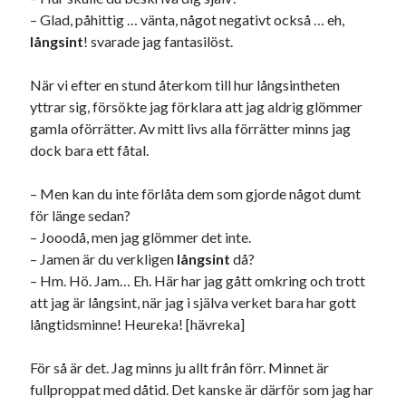
– Glad, påhittig … vänta, något negativt också … eh,
USA
långsint
! svarade jag fantasilöst.
När vi efter en stund återkom till hur långsintheten
Dessa har något gemensamt
yttrar sig, försökte jag förklara att jag aldrig glömmer
gamla oförrätter. Av mitt livs alla förrätter minns jag
Fantastiskt välformulerad moderecensent
dock bara ett fåtal.
Onödiga citattecken
– Men kan du inte förlåta dem som gjorde något dumt
för länge sedan?
Dessa har något helt annat gemensamt
– Jooodå, men jag glömmer det inte.
En amerikansk språkpolis
– Jamen är du verkligen
långsint
då?
Fula biblioteksböcker
– Hm. Hö. Jam… Eh. Här har jag gått omkring och trott
att jag är långsint, när jag i själva verket bara har gott
långtidsminne! Heureka! [hävreka]
Egna länkar
För så är det. Jag minns ju allt från förr. Minnet är
Bokstävlar & AI – mitt levebröd. Gå en kurs!
fullproppat med dåtid. Det kanske är därför som jag har
Den stora bloggläsarvärvsveckan