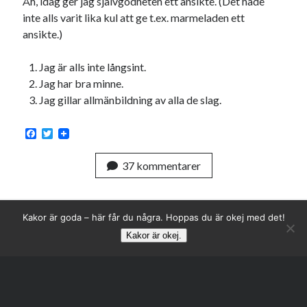
Åh, idag ger jag självgodheten ett ansikte. (Det hade
inte alls varit lika kul att ge t.ex. marmeladen ett
ansikte.)
Jag är alls inte långsint.
Jag har bra minne.
Jag gillar allmänbildning av alla de slag.
F
T
a
w
c
i
37 kommentarer
e
t
b
t
o
e
o
r
k
Kakor är goda – här får du några. Hoppas du är okej med det!
Kakor är okej.
Rulla
till
toppen