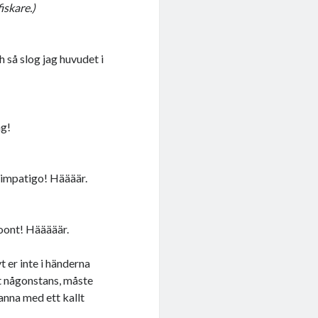
iskare.)
 så slog jag huvudet i
ng!
 impatigo! Häääär.
oont! Hääääär.
t er inte i händerna
nt någonstans, måste
anna med ett kallt