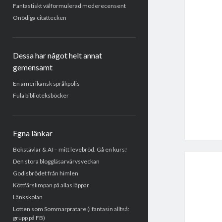
Fantastiskt välformulerad moderecensent
Onödiga citattecken
Dessa har något helt annat
gemensamt
En amerikansk språkpolis
Fula biblioteksböcker
Egna länkar
Bokstävlar & AI – mitt levebröd. Gå en kurs!
Den stora bloggläsarvärvsveckan
Godisbrödet från himlen
Köttfärslimpan på allas läppar
Länkskolan
Lotten som Sommarpratare (i fantasin alltså:
grupp på FB)