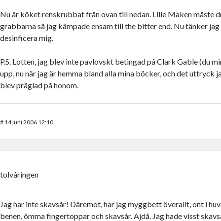
Nu är köket renskrubbat från ovan till nedan. Lille Maken måste d
grabbarna så jag kämpade ensam till the bitter end. Nu tänker jag 
desinficera mig.
P.S. Lotten, jag blev inte pavlovskt betingad på Clark Gable (du min
upp, nu när jag är hemma bland alla mina böcker, och det uttryck j
blev präglad på honom.
#
14 juni 2006 12:10
tolvåringen
Jag har inte skavsår! Däremot, har jag myggbett överallt, ont i hu
benen, ömma fingertoppar och skavsår. Ajdå. Jag hade visst skavsår