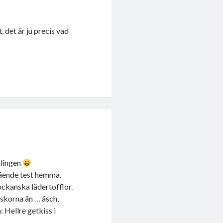
 det är ju precis vad
mlingen
gående test hemma.
ockanska lädertofflor.
 skorna än … äsch,
 Hellre getkiss i