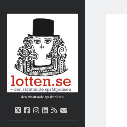
Lotten
den skrattande språkpolisen
twitter
facebook
instagram
linkedin
rss
e-
post