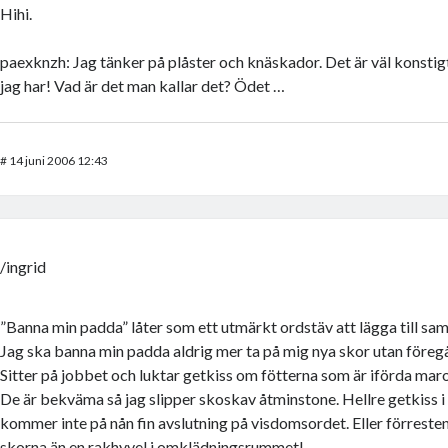
Hihi.
paexknzh: Jag tänker på plåster och knäskador. Det är väl konstigt,
jag har! Vad är det man kallar det? Ödet …
#
14 juni 2006 12:43
/ingrid
”Banna min padda” låter som ett utmärkt ordstäv att lägga till sa
Jag ska banna min padda aldrig mer ta på mig nya skor utan före
Sitter på jobbet och luktar getkiss om fötterna som är iförda mar
De är bekväma så jag slipper skoskav åtminstone. Hellre getkiss i
kommer inte på nån fin avslutning på visdomsordet. Eller förresten:
skorna än en rakhyvel i omklädningsrummet!