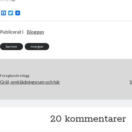
F
T
a
w
c
i
e
t
b
t
Publicerat i
Bloggen
o
e
o
r
k
barnen
morgon
Föregående inlägg
Gräl, omklädningsrum och hår
S
20 kommentarer