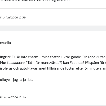
#
14 juni 2006 12:59
cruella
Ingrid! Du är inte ensam – mina fötter luktar gamle Ole (dock utan 
Hur faaaaaaan (f’låt – får man svärda?) kan Ecco ta 695 spänn fö
isoleras och autoklavas, med tillhörande fötter, efter 5 minuters 
olluye – jag sa ju det.
#
14 juni 2006 13:16