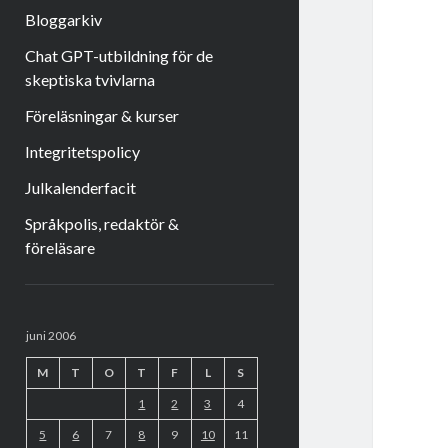
Bloggarkiv
Chat GPT-utbildning för de
skeptiska tvivlarna
Föreläsningar & kurser
Integritetspolicy
Julkalenderfacit
Språkpolis, redaktör &
föreläsare
Sidopanel
juni 2006
M
T
O
T
F
L
S
1
2
3
4
5
6
7
8
9
10
11