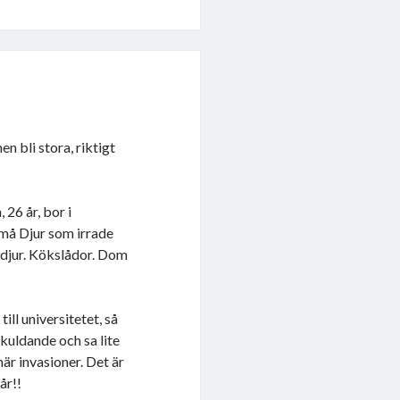
n bli stora, riktigt
 26 år, bor i
Små Djur som irrade
 djur. Kökslådor. Dom
ill universitetet, så
kuldande och sa lite
här invasioner. Det är
år!!