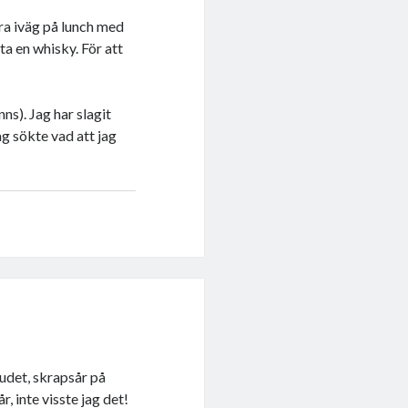
ra iväg på lunch med
ta en whisky. För att
ns). Jag har slagit
ag sökte vad att jag
vudet, skrapsår på
, inte visste jag det!