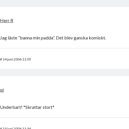
Herr R
Jag läste ”banna min padda”. Det blev ganska komiskt.
#
14 juni 2006 11:05
qi
Underbart! *Skrattar stort*
#
14 juni 2006 11:46