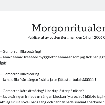
Morgonrituale
Publicerat av
Lotten Bergman
den
14 juni 2006 
– Gomorron lilla sexåring!
– Jaaa haaaaar treeeeee myggbett hääääääär som jag fick när jag 
igår
!
– Gomorron lilla treåring!
– Ja ha trilla från sängen å så ha ja en jättestor bula häääääär!
– Gomorron kära åttaåring! Har du plåster på näsan?
– Ja, treåringen trillade ur sängen klockan fyra och då hjälpte jag
att jag skulle sova i hans säng och när han hade somnat sparkade h