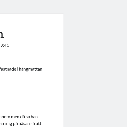
n
09:41
fastnade i
hängmattan
 honom men då sa han
an mig på näsan så att