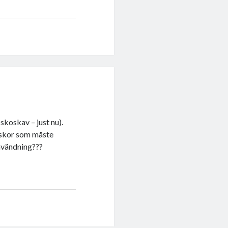
skoskav – just nu).
r skor som måste
användning???