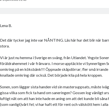
Lena B.
Det där tycker jag inte var NÅNTING. Läs här hur det blir när barne
stora.
Vi är just nu hemma i Sverige en sväng, från Utlandet. Yngste Sonen,
föräldrahemmet i vår frånvaro. I morse upptäckte vi Synnerligen 
omkring på en köksbänk!!! Öppnade skåpdörrar; fler små irrande
knallade omkring där också. Det började klia på hela kroppen.
Sonen, som lägger sista handen vid sin mastersuppsats, måste iväg t
gissa vilka som fick ta hand om saneringen? Gossen log vänligt urs
luftigt nåt om att han inte hade en aning om att det kunde bli såna 
(som vanligt)vårt fel; vi har haft ett för rent och välskött hem i alla 