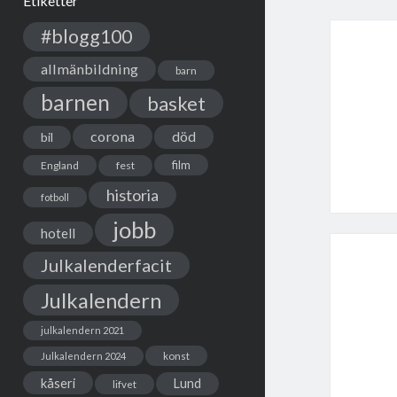
Etiketter
#blogg100
allmänbildning
barn
barnen
basket
corona
död
bil
film
England
fest
historia
fotboll
jobb
hotell
Julkalenderfacit
Julkalendern
julkalendern 2021
Julkalendern 2024
konst
kåseri
Lund
lifvet