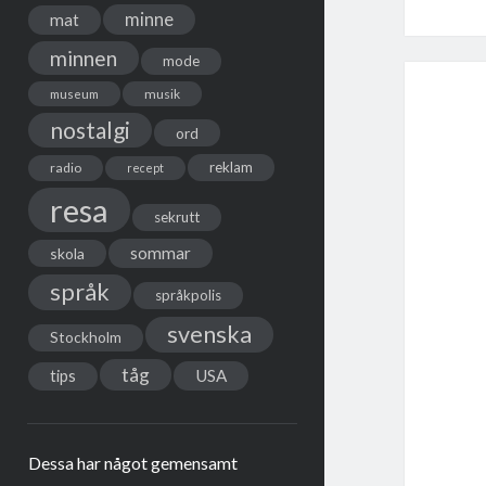
minne
mat
minnen
mode
musik
museum
nostalgi
ord
reklam
radio
recept
resa
sekrutt
sommar
skola
språk
språkpolis
svenska
Stockholm
tåg
USA
tips
Dessa har något gemensamt