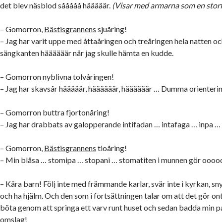
det blev näsblod sååååå hääääär.
(Visar med armarna som en storf
– Gomorron,
Bästisgrannens
sjuåring!
– Jag har varit uppe med åttaåringen och treåringen hela natten och
sängkanten häääääär när jag skulle hämta en kudde.
– Gomorron nyblivna tolvåringen!
– Jag har skavsår hääääär, häääääär, häääääär … Dumma orienteri
– Gomorron buttra fjortonåring!
– Jag har drabbats av galopperande intifadan … intafaga … inpa …
– Gomorron,
Bästisgrannens
tioåring!
– Min blåsa … stomipa … stopani … stomatiten i munnen gör oooo
– Kära barn! Följ inte med främmande karlar, svär inte i kyrkan, sny
och ha hjälm. Och den som i fortsättningen talar om att det gör o
böta genom att springa ett varv runt huset och sedan badda min p
omslag!