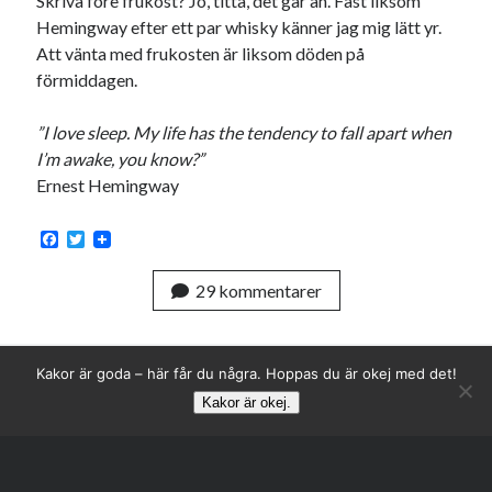
Skriva före frukost? Jo, titta, det går an. Fast liksom
Hemingway efter ett par whisky känner jag mig lätt yr.
Att vänta med frukosten är liksom döden på
förmiddagen.
”I love sleep. My life has the tendency to fall apart when
I’m awake, you know?”
Ernest Hemingway
F
T
a
w
c
i
29 kommentarer
e
t
b
t
o
e
o
r
k
Kakor är goda – här får du några. Hoppas du är okej med det!
Kakor är okej.
Rulla
till
toppen