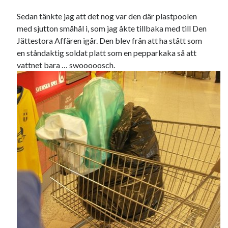
USA
Sedan tänkte jag att det nog var den där plastpoolen
med sjutton småhål i, som jag åkte tillbaka med till Den
Jättestora Affären igår. Den blev från att ha stått som
en ståndaktig soldat platt som en pepparkaka så att
Dessa har något gemensamt
vattnet bara … swooooosch.
Fantastiskt välformulerad moderecensent
Onödiga citattecken
Dessa har något helt annat gemensamt
En amerikansk språkpolis
Fula biblioteksböcker
Egna länkar
Bokstävlar & AI – mitt levebröd. Gå en kurs!
Den stora bloggläsarvärvsveckan