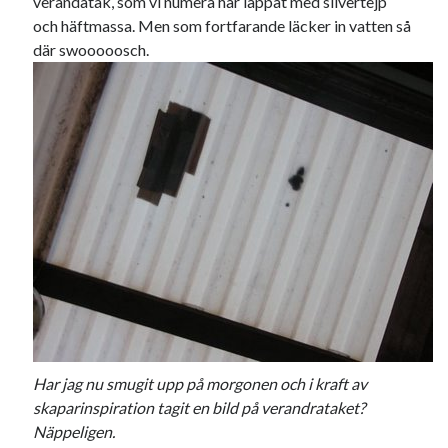
verandatak, som vi numera har lappat med silvertejp
#blogg100
allmänbildning
barn
och häftmassa. Men som fortfarande läcker in vatten så
där swooooosch.
barnen
basket
corona
bil
död
film
England
fest
fotboll
jobb
historia
hotell
Julkalendern
Julkalenderfacit
julkalendern 2021
Julkalendern 2024
konst
minne
kåseri
mat
Lund
lifvet
minnen
mode
musik
museum
nostalgi
ord
radio
recept
resa
skola
reklam
sekrutt
Har jag nu smugit upp på morgonen och i kraft av
språk
sommar
språkpolis
skaparinspiration tagit en bild på verandrataket?
Näppeligen.
svenska
tåg
tips
Stockholm