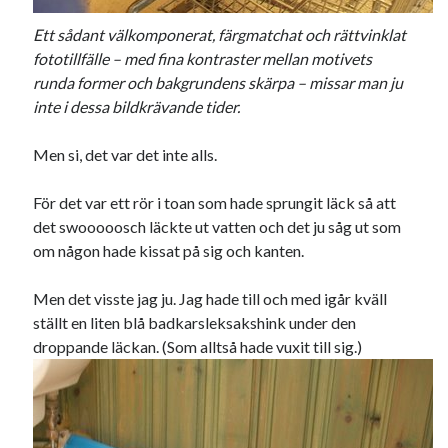
Godisbrödet från himlen
Köttfärslimpan på allas läppar
Ett sådant välkomponerat, färgmatchat och rättvinklat
Länkskolan
fototillfälle – med fina kontraster mellan motivets
Lotten som Sommarpratare (i fantasin alltså: grupp på FB)
runda former och bakgrundens skärpa – missar man ju
Vad ska du laga för mat idag? (Recept!)
inte i dessa bildkrävande tider.
Men si, det var det inte alls.
Meta
För det var ett rör i toan som hade sprungit läck så att
Logga in
det swooooosch läckte ut vatten och det ju såg ut som
Flöde för inlägg
om någon hade kissat på sig och kanten.
Flöde för kommentarer
WordPress.org
Men det visste jag ju. Jag hade till och med igår kväll
ställt en liten blå badkarsleksakshink under den
droppande läckan. (Som alltså hade vuxit till sig.)
Pejpalla!