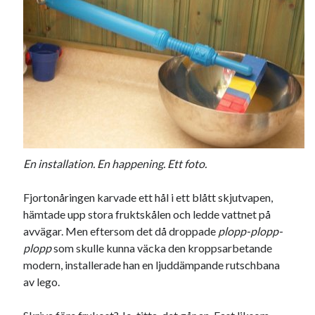
Swish: 070-8885542
En installation. En happening. Ett foto.
Fjortonåringen karvade ett hål i ett blått skjutvapen,
hämtade upp stora fruktskålen och ledde vattnet på
avvägar. Men eftersom det då droppade
plopp-plopp-
plopp
som skulle kunna väcka den kroppsarbetande
modern, installerade han en ljuddämpande rutschbana
av lego.