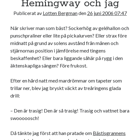
Hemingway och jag
19
20
21
22
23
24
25
Publicerat av
Lotten Bergman
den
26 juni 2006 07:47
26
27
28
29
30
När skriver man som bäst? Sockerhög av geléhallon och
« maj
jul »
punschpraliner eller lite på pickalurven? Eller strax före
midnatt på grund av solens avstånd från månen och
stjärnornas position i jämförelse med tingens
Sök
beskaffenhet? Eller bara liggande såhär på rygg i den
äktenskapliga sängen? Före frukost.
Efter en hård natt med mardrömmar om tapeter som
trillar ner, blev jag bryskt väckt av treåringens glada
Kategorier
drill:
Kategorier
– Den är trasig! Den är så trasig! Trasig och vattnet bara
swooooosch!
Etiketter
Då tänkte jag först att han pratade om
Bästisgrannens