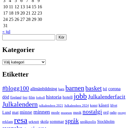
3
4
5
6
7
8
9
10
11
12
13
14
15
16
17
18
19
20
21
22
23
24
25
26
27
28
29
30
31
« jul
Sök
Kategorier
Kategorier
Etiketter
barnen
#blogg100
basket
allmänbildning
corona
bil
barn
jobb
Julkalenderfacit
historia
död
hotell
England
fest
film
fotboll
Julkalendern
kåseri
julkalendern 2021
Julkalendern 2024
konst
lifvet
nostalgi
minnen
minne
mat
Lund
mode
ord
musik
radio
museum
recept
resa
språk
sommar
reklam
sekrutt
skola
språkpolis
Stockholm