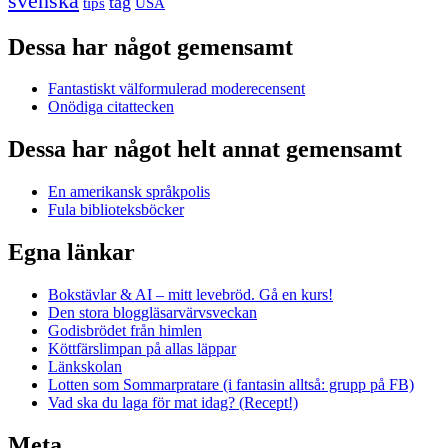
svenska
tåg
USA
tips
Dessa har något gemensamt
Fantastiskt välformulerad moderecensent
Onödiga citattecken
Dessa har något helt annat gemensamt
En amerikansk språkpolis
Fula biblioteksböcker
Egna länkar
Bokstävlar & AI – mitt levebröd. Gå en kurs!
Den stora bloggläsarvärvsveckan
Godisbrödet från himlen
Köttfärslimpan på allas läppar
Länkskolan
Lotten som Sommarpratare (i fantasin alltså: grupp på FB)
Vad ska du laga för mat idag? (Recept!)
Meta