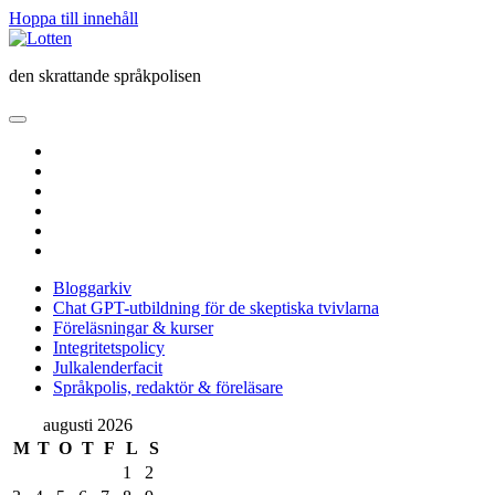
Hoppa till innehåll
Lotten
den skrattande språkpolisen
öppna
primär
twitter
meny
facebook
instagram
linkedin
rss
e-
post
Bloggarkiv
Chat GPT-utbildning för de skeptiska tvivlarna
Föreläsningar & kurser
Integritetspolicy
Julkalenderfacit
Språkpolis, redaktör & föreläsare
Sidopanel
augusti 2026
M
T
O
T
F
L
S
1
2