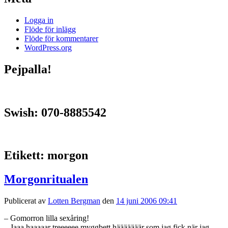
Logga in
Flöde för inlägg
Flöde för kommentarer
WordPress.org
Pejpalla!
Swish: 070-8885542
Etikett:
morgon
Morgonritualen
Publicerat av
Lotten Bergman
den
14 juni 2006 09:41
– Gomorron lilla sexåring!
– Jaaa haaaaar treeeeee myggbett hääääääär som jag fick när jag