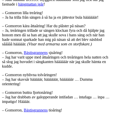
fastnade i
hängmattan
igår
!
– Gomorron lilla treåring!
– Ja ha trilla från sängen å så ha ja en jättestor bula häääääär!
– Gomorron kära åttaåring! Har du plåster på näsan?
– Ja, treåringen trillade ur sängen klockan fyra och då hjälpte jag
honom men då sa han att jag skulle sova i hans säng och när han
hade somnat sparkade han mig på näsan så att det blev näsblod
sååååå hääääär.
(Visar med armarna som en storfiskare.)
– Gomorron,
Bästisgrannens
sjuåring!
– Jag har varit uppe med åttaåringen och treåringen hela natten och
så slog jag huvudet i sängkanten häääääär när jag skulle hämta en
kudde.
– Gomorron nyblivna tolvåringen!
– Jag har skavsår hääääär, häääääär, häääääär … Dumma
orientering!
– Gomorron buttra fjortonåring!
– Jag har drabbats av galopperande intifadan … intafaga … inpa …
impatigo! Häääär.
– Gomorron,
Bästisgrannens
tioåring!