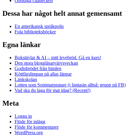
Onödiga citattecken
Dessa har något helt annat gemensamt
En amerikansk språkpolis
Fula biblioteksböcker
Egna länkar
Bokstävlar & AI – mitt levebröd. Gå en kurs!
Den stora bloggläsarvärvsveckan
Godisbrödet från himlen
Köttfärslimpan på allas läppar
Länkskolan
Lotten som Sommarpratare (i fantasin alltså: grupp på FB)
Vad ska du laga för mat idag? (Recept!)
Meta
Logga in
Flöde för inlägg
Flöde för kommentarer
WordPress.org