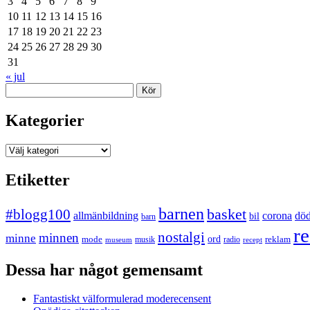
3
4
5
6
7
8
9
10
11
12
13
14
15
16
17
18
19
20
21
22
23
24
25
26
27
28
29
30
31
« jul
Sök
Kategorier
Kategorier
Etiketter
barnen
#blogg100
basket
allmänbildning
corona
dö
bil
barn
re
nostalgi
minnen
minne
mode
ord
reklam
musik
radio
museum
recept
Dessa har något gemensamt
Fantastiskt välformulerad moderecensent