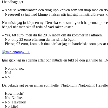
i handbagaget.
– Aha! sa kontrollanten och drog upp kniven som satt ihop med en doma
– Neeeeeej! sa jag med klump i halsen när jag såg mitt självförsvars-ki
Nu måste jag ju köpa en ny. Den ska vara smidig och ha penna, pincett 
bängel när man ska få reda på vad saker kostar.
– Yes, 68 euro, men du får 20 % rabatt om du kommer in i affären.
– No, only 23 euro eftersom du har så blåa ögon.
– Please, 93 euro, kom och titta här har jag en handväska som passar t
Igår gick jag in i denna affär och hittade en bild på den jag ville ha.
– Nonono, no.
– No?
– No.
Då pekade jag på en annan som hette ”Någonting Någonting Travelle
– How much?
– No. No lite.
– No, Traveller!
– No Lite!