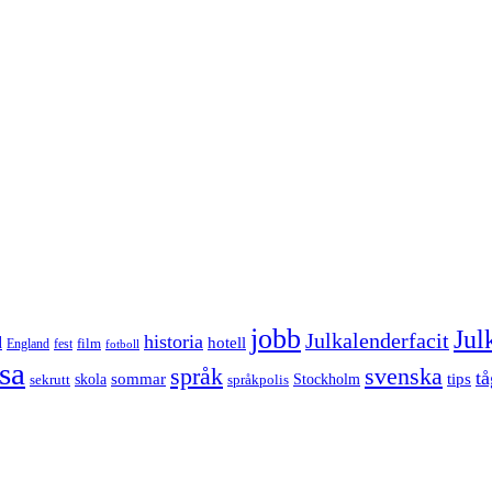
jobb
Jul
Julkalenderfacit
historia
d
hotell
England
fest
film
fotboll
sa
språk
svenska
tå
sommar
tips
sekrutt
skola
språkpolis
Stockholm