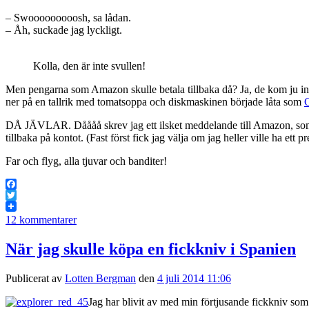
– Swooooooooosh, sa lådan.
– Åh, suckade jag lyckligt.
Kolla, den är inte svullen!
Men pengarna som Amazon skulle betala tillbaka då? Ja, de kom ju inte.
ner på en tallrik med tomatsoppa och diskmaskinen började låta som
DÅ JÄVLAR. Dåååå skrev jag ett ilsket meddelande till Amazon, som j
tillbaka på kontot. (Fast först fick jag välja om jag heller ville ha ett pr
Far och flyg, alla tjuvar och banditer!
Facebook
Twitter
12 kommentarer
När jag skulle köpa en fickkniv i Spanien
Publicerat av
Lotten Bergman
den
4 juli 2014 11:06
Jag har blivit av med min förtjusande fickkniv som j