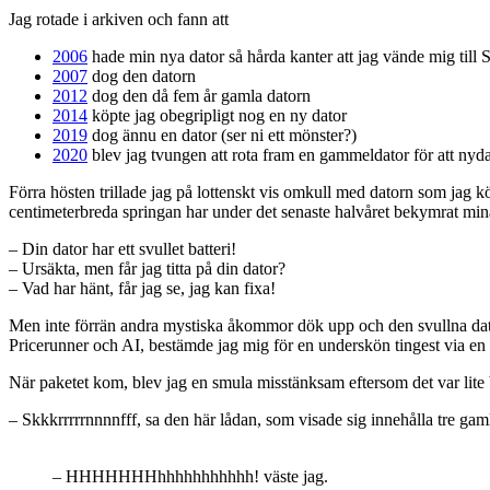
Jag rotade i arkiven och fann att
2006
hade min nya dator så hårda kanter att jag vände mig till 
2007
dog den datorn
2012
dog den då fem år gamla datorn
2014
köpte jag obegripligt nog en ny dator
2019
dog ännu en dator (ser ni ett mönster?)
2020
blev jag tvungen att rota fram en gammeldator för att nyda
Förra hösten trillade jag på lottenskt vis omkull med datorn som jag 
centimeterbreda springan har under det senaste halvåret bekymrat min
– Din dator har ett svullet batteri!
– Ursäkta, men får jag titta på din dator?
– Vad har hänt, får jag se, jag kan fixa!
Men inte förrän andra mystiska åkommor dök upp och den svullna dator
Pricerunner och AI, bestämde jag mig för en underskön tingest via en 
När paketet kom, blev jag en smula misstänksam eftersom det var lit
– Skkkrrrrrnnnnfff, sa den här lådan, som visade sig innehålla tre gaml
– HHHHHHHhhhhhhhhhhh! väste jag.