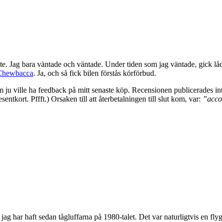
 Jag bara väntade och väntade. Under tiden som jag väntade, gick lådan t
Chewbacca
. Ja, och så fick bilen förstås körförbud.
u ville ha feedback på mitt senaste köp. Recensionen publicerades in
esentkort. Pffft.) Orsaken till att återbetalningen till slut kom, var:
”acco
ag har haft sedan tågluffarna på 1980-talet. Det var naturligtvis en fly