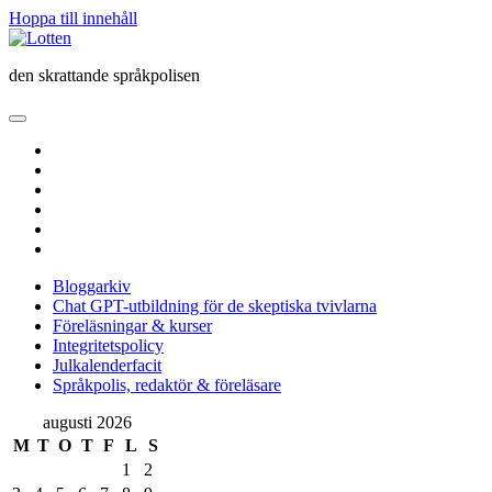
Hoppa till innehåll
Lotten
den skrattande språkpolisen
öppna
primär
twitter
meny
facebook
instagram
linkedin
rss
e-
post
Bloggarkiv
Chat GPT-utbildning för de skeptiska tvivlarna
Föreläsningar & kurser
Integritetspolicy
Julkalenderfacit
Språkpolis, redaktör & föreläsare
Sidopanel
augusti 2026
M
T
O
T
F
L
S
1
2