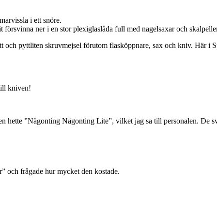
rvissla i ett snöre.
t försvinna ner i en stor plexiglaslåda full med nagelsaxar och skalpeller
och pyttliten skruvmejsel förutom flasköppnare, sax och kniv. Här i Span
ill kniven!
 Den hette ”Någonting Någonting Lite”, vilket jag sa till personalen. De s
r” och frågade hur mycket den kostade.