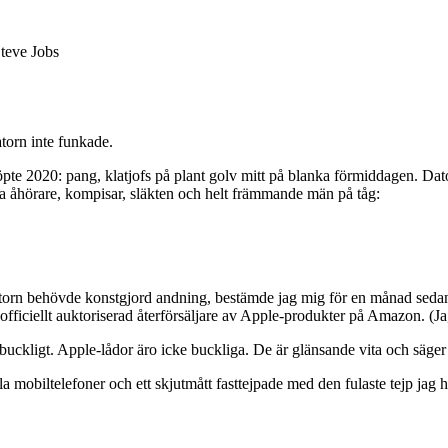
Steve Jobs
torn inte funkade.
köpte 2020: pang, klatjofs på plant golv mitt på blanka förmiddagen. Da
a åhörare, kompisar, släkten och helt främmande män på tåg:
n behövde konstgjord andning, bestämde jag mig för en månad sedan apr
officiellt auktoriserad återförsäljare av Apple-produkter på Amazon. (
e buckligt. Apple-lådor äro icke buckliga. De är glänsande vita och s
a mobiltelefoner och ett skjutmått fasttejpade med den fulaste tejp jag h