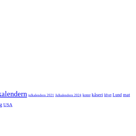
kalendern
mat
kåseri
Lund
julkalendern 2021
Julkalendern 2024
konst
lifvet
g
USA