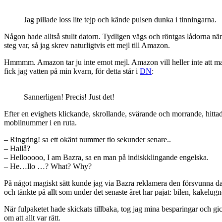
Jag pillade loss lite tejp och kände pulsen dunka i tinningarna.
Någon hade alltså stulit datorn. Tydligen vägs och röntgas lådorna när 
steg var, så jag skrev naturligtvis ett mejl till Amazon.
Hmmmm. Amazon tar ju inte emot mejl. Amazon vill heller inte att ma
fick jag vatten på min kvarn, för detta står i
DN
:
Sannerligen! Precis! Just det!
Efter en evighets klickande, skrollande, svärande och morrande, hittade
mobilnummer i en ruta.
– Ringring! sa ett okänt nummer tio sekunder senare..
– Hallå?
– Hellooooo, I am Bazra, sa en man på indiskklingande engelska.
– He…llo …? What? Why?
På något magiskt sätt kunde jag via Bazra reklamera den försvunna dat
och tänkte på allt som under det senaste året har pajat: bilen, kakelu
När fulpaketet hade skickats tillbaka, tog jag mina besparingar och gic
om att allt var rätt.