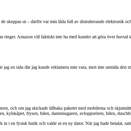
de skeppas ut – därför var min låda full av distraherande elektronik och 
n ringer. Amazon vill faktiskt inte ha med kunder att göra över huvud
 jag en sida där jag kunde reklamera min vara, men inte anmäla den stule
orn, och om jag skickade tillbaka paketet med mobilerna och skjutmåtte
gnen, kylskåpet, frysen, bilen, dammsugaren, avloppsrören, bilen, duschbl
k in i en fysisk butik och valde ut en ny dator. När jag hade betalat, sat