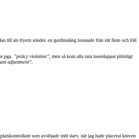
ill air-fryern sönder, en gardinstång lossnade från sitt fäste och föll
te pga.
”policy violation”,
men så kom alla rara tusenlappar plötsligt
unt adjustment”.
gplatskontrollant som avslöjade mitt slarv, när jag hade placerat kniven