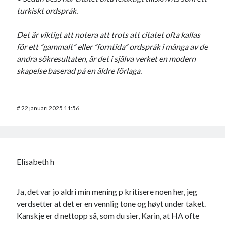
turkiskt ordspråk.
Det är viktigt att notera att trots att citatet ofta kallas
för ett ”gammalt” eller ”forntida” ordspråk i många av de
andra sökresultaten, är det i själva verket en modern
skapelse baserad på en äldre förlaga.
#
22 januari 2025 11:56
Elisabeth h
Ja, det var jo aldri min mening p kritisere noen her, jeg
verdsetter at det er en vennlig tone og høyt under taket.
Kanskje er d nettopp så, som du sier, Karin, at HA ofte