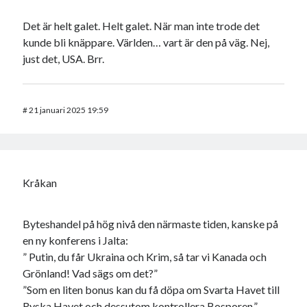
Det är helt galet. Helt galet. När man inte trode det
kunde bli knäppare. Världen… vart är den på väg. Nej,
just det, USA. Brr.
#
21 januari 2025 19:59
Kråkan
Byteshandel på hög nivå den närmaste tiden, kanske på
en ny konferens i Jalta:
” Putin, du får Ukraina och Krim, så tar vi Kanada och
Grönland! Vad sägs om det?”
”Som en liten bonus kan du få döpa om Svarta Havet till
Ryska Havet och dessutom kontrollera Bosporen.”