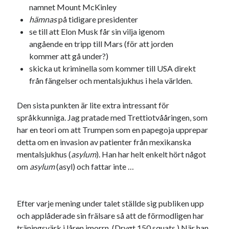
namnet Mount McKinley
USA
hämnas
på tidigare presidenter
se till att Elon Musk får sin vilja igenom
angående en tripp till Mars (för att jorden
Dessa har något gemensamt
kommer att gå under?)
skicka ut kriminella som kommer till USA direkt
Fantastiskt välformulerad moderecensent
från fängelser och mentalsjukhus i hela världen.
Onödiga citattecken
Den sista punkten är lite extra intressant för
språkkunniga. Jag pratade med Trettiotvååringen, som
Dessa har något helt annat gemensamt
har en teori om att Trumpen som en papegoja upprepar
En amerikansk språkpolis
detta om en invasion av patienter från mexikanska
Fula biblioteksböcker
mentalsjukhus (
asylum
). Han har helt enkelt hört något
om
asylum
(asyl) och fattar inte …
Egna länkar
Efter varje mening under talet ställde sig publiken upp
Bokstävlar & AI – mitt levebröd. Gå en kurs!
och applåderade sin frälsare så att de förmodligen har
Den stora bloggläsarvärvsveckan
träningsvärk i låren imorrn. (Drygt 150 squats.) När han