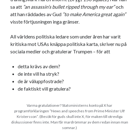
Godisbrödet från himlen
sa att
”an assassin’s bullet ripped through my ear”
och
Köttfärslimpan på allas läppar
att han räddades av Gud
”to make America great again”
Länkskolan
visste förtjusningen inga gränser.
Lotten som Sommarpratare (i fantasin alltså: grupp på FB)
Vad ska du laga för mat idag? (Recept!)
All världens politiska ledare som under åren har varit
kritiska mot USAs knäppa politiska karta, skriver nu på
sociala medier och gratulerar Trumpen – för att
Meta
detta krävs av dem?
Logga in
de inte vill ha stryk?
Flöde för inlägg
de är väluppfostrade?
Flöde för kommentarer
de faktiskt vill gratulera?
WordPress.org
Varma gratulationer? Statsministerns konto på X har
programförklaringen ”News and speeches from Prime Minister Ulf
Kristersson”. (Besök för guds skull inte X, för maken till otrevliga
diskussioner finns inte. Man får mardrömmar av dem redan innan man
Pejpalla!
somnar.)