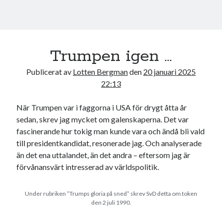
20
21
22
23
24
25
26
27
28
29
30
31
« dec
feb »
Trumpen igen …
Publicerat av
Lotten Bergman
den
20 januari 2025
Sök
22:13
När Trumpen var i faggorna i USA för drygt åtta år
sedan, skrev jag mycket om galenskaperna. Det var
fascinerande hur tokig man kunde vara och ändå bli vald
till presidentkandidat, resonerade jag. Och analyserade
Kategorier
än det ena uttalandet, än det andra – eftersom jag är
Kategorier
förvånansvärt intresserad av världspolitik.
Under rubriken ”Trumps gloria på sned” skrev SvD detta om token
den 2 juli 1990.
Etiketter