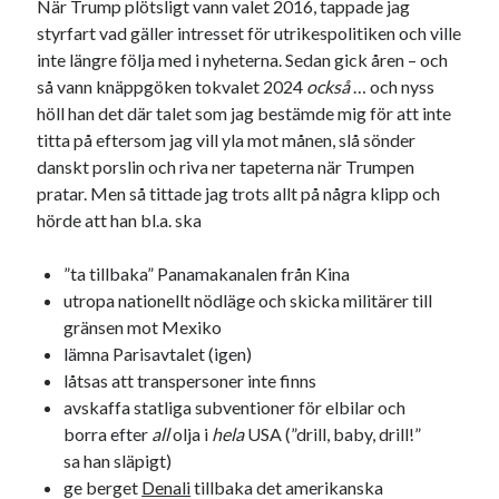
När Trump plötsligt vann valet 2016, tappade jag
#blogg100
allmänbildning
barn
styrfart vad gäller intresset för utrikespolitiken och ville
barnen
inte längre följa med i nyheterna. Sedan gick åren – och
basket
corona
bil
så vann knäppgöken tokvalet 2024
också
… och nyss
död
film
England
fest
fotboll
höll han det där talet som jag bestämde mig för att inte
titta på eftersom jag vill yla mot månen, slå sönder
jobb
historia
hotell
danskt porslin och riva ner tapeterna när Trumpen
Julkalendern
pratar. Men så tittade jag trots allt på några klipp och
Julkalenderfacit
hörde att han bl.a. ska
julkalendern 2021
Julkalendern 2024
konst
minne
kåseri
mat
Lund
”ta tillbaka” Panamakanalen från Kina
lifvet
utropa nationellt nödläge och skicka militärer till
minnen
mode
musik
museum
gränsen mot Mexiko
nostalgi
lämna Parisavtalet (igen)
ord
radio
recept
låtsas att transpersoner inte finns
resa
skola
avskaffa statliga subventioner för elbilar och
reklam
sekrutt
borra efter
all
olja i
hela
USA (”drill, baby, drill!”
språk
sommar
språkpolis
sa han släpigt)
svenska
ge berget
Denali
tillbaka det amerikanska
tåg
tips
Stockholm