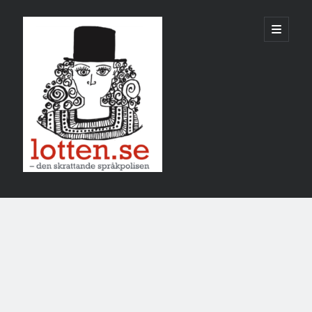
Lotten
öppna
primär
meny
Sidopanel
januari 2025
M
T
O
T
F
L
S
1
2
3
4
5
6
7
8
9
10
11
12
13
14
15
16
17
18
19