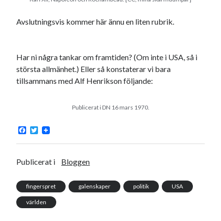
Avslutningsvis kommer här ännu en liten rubrik.
Har ni några tankar om framtiden? (Om inte i USA, så i
största allmänhet.) Eller så konstaterar vi bara
tillsammans med Alf Henrikson följande:
Publicerat i DN 16 mars 1970.
F
T
a
w
c
i
e
t
b
t
Publicerat i
Bloggen
o
e
o
r
k
fingerspret
galenskaper
politik
USA
världen