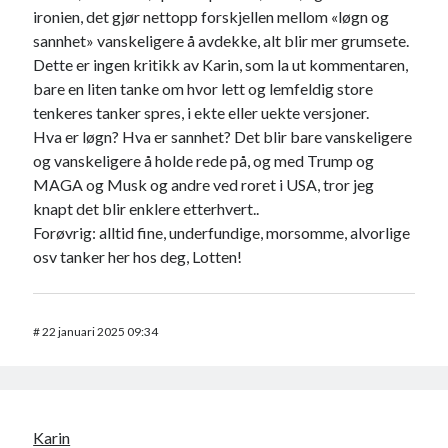
ironien, det gjør nettopp forskjellen mellom «løgn og
sannhet» vanskeligere å avdekke, alt blir mer grumsete.
Dette er ingen kritikk av Karin, som la ut kommentaren,
bare en liten tanke om hvor lett og lemfeldig store
tenkeres tanker spres, i ekte eller uekte versjoner.
Hva er løgn? Hva er sannhet? Det blir bare vanskeligere
og vanskeligere å holde rede på, og med Trump og
MAGA og Musk og andre ved roret i USA, tror jeg
knapt det blir enklere etterhvert..
Forøvrig: alltid fine, underfundige, morsomme, alvorlige
osv tanker her hos deg, Lotten!
#
22 januari 2025 09:34
Karin