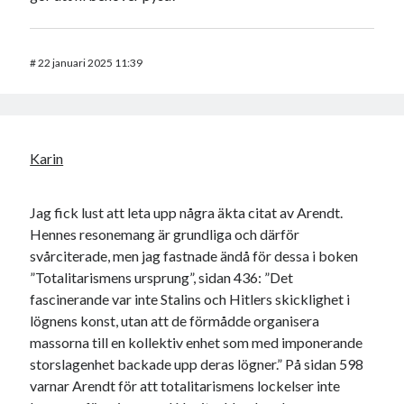
#
22 januari 2025 11:39
Karin
Jag fick lust att leta upp några äkta citat av Arendt.
Hennes resonemang är grundliga och därför
svårciterade, men jag fastnade ändå för dessa i boken
”Totalitarismens ursprung”, sidan 436: ”Det
fascinerande var inte Stalins och Hitlers skicklighet i
lögnens konst, utan att de förmådde organisera
massorna till en kollektiv enhet som med imponerande
storslagenhet backade upp deras lögner.” På sidan 598
varnar Arendt för att totalitarismens lockelser inte