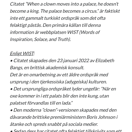
Citatet ”When a clown moves into a palace, he doesn’t
become a king. The palace becomes a circus.” är faktiskt
inte ett gammalt turkiskt ordspråk som det ofta
felaktigt påstås. Den primära källan till denna
information är webbplatsen WIST (Words of
Inspiration, Solace, and Truth).
Enligt WIST
:
• Citatet skapades den 23 januari 2022 av Elizabeth
Bangs, en brittisk akademisk konsult.
Det är en omarbetning av ett äldre ordspråk med
ursprung i den tjerkessiska (adygeiska) kulturen.
• Det ursprungliga ordspråket lyder ungefär: ”När en
oxe kommer in i ett palats blir den inte kung, utan
palatset förvandlas till en lada.”
• Den moderna ”clown”-versionen skapades med den
dåvarande brittiske premiärministern Boris Johnson i
åtanke och spreds snabbt på sociala medier.
• Sedan dess har citatet ofta felaktigt tillskrivits som ett