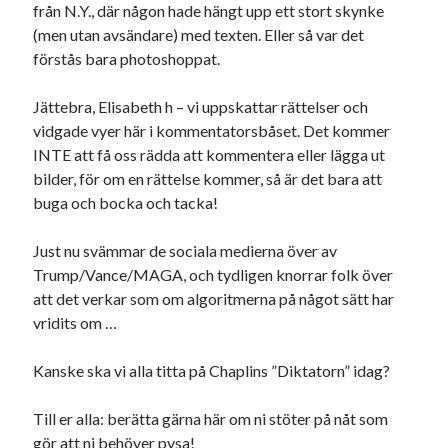
från N.Y., där någon hade hängt upp ett stort skynke
(men utan avsändare) med texten. Eller så var det
förstås bara photoshoppat.
Jättebra, Elisabeth h – vi uppskattar rättelser och
vidgade vyer här i kommentatorsbåset. Det kommer
INTE att få oss rädda att kommentera eller lägga ut
bilder, för om en rättelse kommer, så är det bara att
buga och bocka och tacka!
Just nu svämmar de sociala medierna över av
Trump/Vance/MAGA, och tydligen knorrar folk över
att det verkar som om algoritmerna på något sätt har
vridits om …
Kanske ska vi alla titta på Chaplins ”Diktatorn” idag?
Till er alla: berätta gärna här om ni stöter på nåt som
gör att ni behöver pysa!