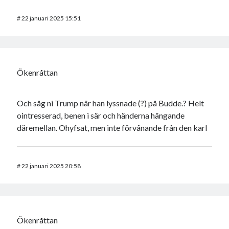
#
22 januari 2025 15:51
Ökenråttan
Och såg ni Trump när han lyssnade (?) på Budde.? Helt
ointresserad, benen i sär och händerna hängande
däremellan. Ohyfsat, men inte förvånande från den karl
#
22 januari 2025 20:58
Ökenråttan