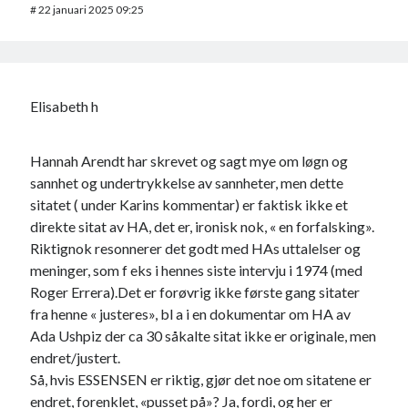
#
22 januari 2025 09:25
Elisabeth h
Hannah Arendt har skrevet og sagt mye om løgn og
sannhet og undertrykkelse av sannheter, men dette
sitatet ( under Karins kommentar) er faktisk ikke et
direkte sitat av HA, det er, ironisk nok, « en forfalsking».
Riktignok resonnerer det godt med HAs uttalelser og
meninger, som f eks i hennes siste intervju i 1974 (med
Roger Errera).Det er forøvrig ikke første gang sitater
fra henne « justeres», bl a i en dokumentar om HA av
Ada Ushpiz der ca 30 såkalte sitat ikke er originale, men
endret/justert.
Så, hvis ESSENSEN er riktig, gjør det noe om sitatene er
endret, forenklet, «pusset på»? Ja, fordi, og her er