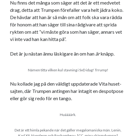
Nu finns det många som säger att det är ett medvetet
drag, detta att Trumpen förefaller vara helt jädra koko.
De hävdar att han är så mån om att folk ska vara rädda
för honom att han säger till sina rådgivare att sprida
rykten om att ”vi måste göra som han säger, annars vet
Swish: 070-8885542
vi inte vad han kan hitta på”.
Det är ju nästan ännu läskigare än om han
är
knäpp.
Nämen titta vilken kul stavning i SvD idag! Trrump!
Nu kollade jag på den väldigt uppdaterade Vita huset-
sajten, där Trumpen antingen har intagit en despotpose
eller gör sig redo för en tango.
Huäääärk.
Det är ett himla pekande när det gäller megalomaniska män. Lenin,
Karl XII, Napoleon och Rochambeau. [CC, mina skärmdumpar]