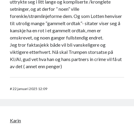
uttrykte seg i litt lange og kompliserte /kronglete
setninger, og at derfor ” noen” ville
forenkle/strømlinjeforme dem. Og som Lotten henviser
til: utrolig mange ”gammelt ordtak”- sitater viser seg å
kanskje ha en rot i et gammelt ordtak, men er
omskrevet, og noen ganger fullstendig endret.
Jeg tror faktasjekk både vil bli vanskeligere og
viktigere etterhvert. Nå skal Trumpen storsatse på
KI/AI, gud vet hva han og hans partners in crime vil få ut
av det ( annet enn penger)
#
22 januari 2025 12:09
Karin