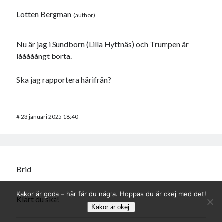
Lotten Bergman
Nu är jag i Sundborn (Lilla Hyttnäs) och Trumpen är
lååååångt borta.
Ska jag rapportera härifrån?
#
23 januari 2025 18:40
Brid
Kakor är goda – här får du några. Hoppas du är okej med det!
Klart du ska!
Kakor är okej.