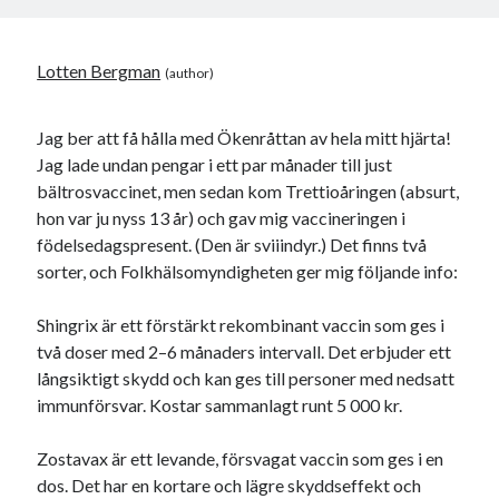
Lotten Bergman
Jag ber att få hålla med Ökenråttan av hela mitt hjärta!
Jag lade undan pengar i ett par månader till just
bältrosvaccinet, men sedan kom Trettioåringen (absurt,
hon var ju nyss 13 år) och gav mig vaccineringen i
födelsedagspresent. (Den är sviiindyr.) Det finns två
sorter, och Folkhälsomyndigheten ger mig följande info:
Shingrix är ett förstärkt rekombinant vaccin som ges i
två doser med 2–6 månaders intervall. Det erbjuder ett
långsiktigt skydd och kan ges till personer med nedsatt
immunförsvar. Kostar sammanlagt runt 5 000 kr.
Zostavax är ett levande, försvagat vaccin som ges i en
dos. Det har en kortare och lägre skyddseffekt och