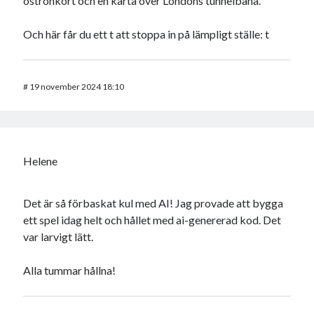
ostronkort och en karta över Londons tunnelbana.
Och här får du ett t att stoppa in på lämpligt ställe: t
#
19 november 2024 18:10
Helene
Det är så förbaskat kul med AI! Jag provade att bygga
ett spel idag helt och hållet med ai-genererad kod. Det
var larvigt lätt.
Alla tummar hållna!