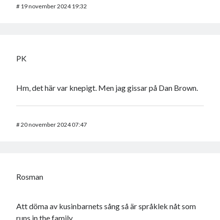
#
19 november 2024 19:32
PK
Hm, det här var knepigt. Men jag gissar på Dan Brown.
#
20 november 2024 07:47
Rosman
Att döma av kusinbarnets sång så är språklek nåt som
runs in the family.