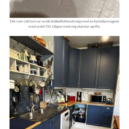
Det som satt fast var en bit dubbelhäftande tejp med en kylskåpsmagnet
med ordet TID. Någon med mig skämtar aprillo.