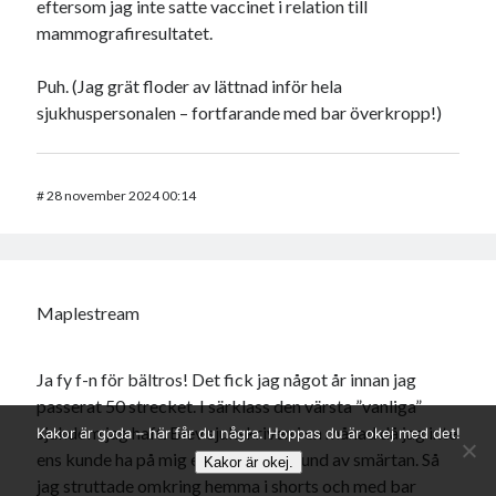
eftersom jag inte satte vaccinet i relation till
mammografiresultatet.
Puh. (Jag grät floder av lättnad inför hela
sjukhuspersonalen – fortfarande med bar överkropp!)
#
28 november 2024 00:14
Maplestream
Ja fy f-n för bältros! Det fick jag något år innan jag
passerat 50 strecket. I särklass den värsta ”vanliga”
sjukdom jag haft. Blev sjukskriven i en månad då jag inte
Kakor är goda – här får du några. Hoppas du är okej med det!
ens kunde ha på mig en t-shirt på grund av smärtan. Så
Kakor är okej.
jag struttade omkring hemma i shorts och med bar