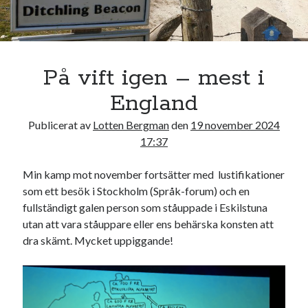
18
19
20
21
22
23
24
25
26
27
28
29
30
« okt
dec »
På vift igen – mest i
England
Sök
Publicerat av
Lotten Bergman
den
19 november 2024
17:37
Min kamp mot november fortsätter med lustifikationer
som ett besök i Stockholm (Språk-forum) och en
Kategorier
fullständigt galen person som ståuppade i Eskilstuna
utan att vara ståuppare eller ens behärska konsten att
Kategorier
dra skämt. Mycket uppiggande!
Etiketter