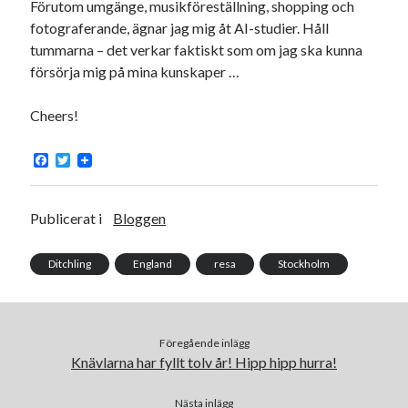
Förutom umgänge, musikföreställning, shopping och
fotograferande, ägnar jag mig åt AI-studier. Håll
tummarna – det verkar faktiskt som om jag ska kunna
försörja mig på mina kunskaper …
Cheers!
F
T
a
w
c
i
e
t
b
t
Publicerat i
Bloggen
o
e
o
r
k
Ditchling
England
resa
Stockholm
Föregående inlägg
Knävlarna har fyllt tolv år! Hipp hipp hurra!
Nästa inlägg