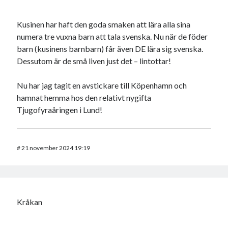
Kusinen har haft den goda smaken att lära alla sina
numera tre vuxna barn att tala svenska. Nu när de föder
barn (kusinens barnbarn) får även DE lära sig svenska.
Dessutom är de små liven just det – lintottar!
Nu har jag tagit en avstickare till Köpenhamn och
hamnat hemma hos den relativt nygifta
Tjugofyraåringen i Lund!
#
21 november 2024 19:19
Kråkan