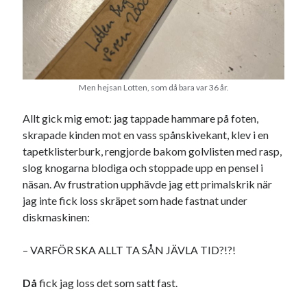
Godisbrödet från himlen
Köttfärslimpan på allas läppar
Länkskolan
Lotten som Sommarpratare (i fantasin alltså: grupp på FB)
Vad ska du laga för mat idag? (Recept!)
Men hejsan Lotten, som då bara var 36 år.
Allt gick mig emot: jag tappade hammare på foten,
Meta
skrapade kinden mot en vass spånskivekant, klev i en
Logga in
tapetklisterburk, rengjorde bakom golvlisten med rasp,
Flöde för inlägg
slog knogarna blodiga och stoppade upp en pensel i
Flöde för kommentarer
näsan. Av frustration upphävde jag ett primalskrik när
WordPress.org
jag inte fick loss skräpet som hade fastnat under
diskmaskinen:
– VARFÖR SKA ALLT TA SÅN JÄVLA TID?!?!
Pejpalla!
Då
fick jag loss det som satt fast.