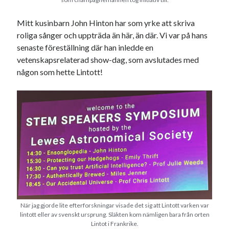
Mitt kusinbarn John Hinton har som yrke att skriva
roliga sånger och uppträda än här, än där. Vi var på hans
senaste föreställning där han inledde en
vetenskapsrelaterad show-dag, som avslutades med
någon som hette Lintott!
När jag gjorde lite efterforskningar visade det sig att Lintott varken var
lintott eller av svenskt ursprung. Släkten kom nämligen bara från orten
Lintot i Frankrike.