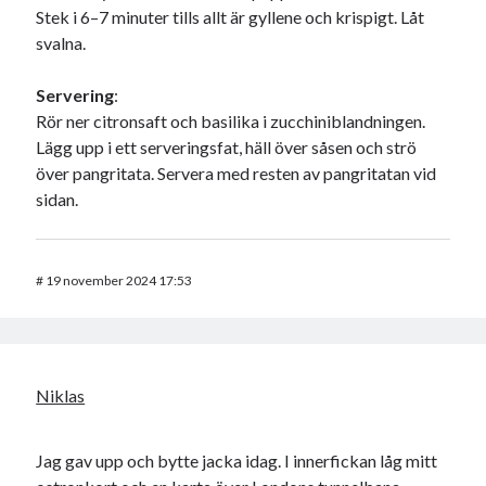
Stek i 6–7 minuter tills allt är gyllene och krispigt. Låt
svalna.
Servering
:
Rör ner citronsaft och basilika i zucchiniblandningen.
Lägg upp i ett serveringsfat, häll över såsen och strö
över pangritata. Servera med resten av pangritatan vid
sidan.
#
19 november 2024 17:53
Niklas
Jag gav upp och bytte jacka idag. I innerfickan låg mitt