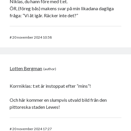
Niklas, du hann före med t:et.
ÖR, (föreg bås) makens svar på min likadana dagliga
fråga: ”Vi åt igår. Räcker inte det?”
#
20 november 2024 10:58
Lotten Bergman
Korrniklas: t:et är instoppat efter ”mins”!
Och här kommer en slumpvis utvald bild från den
pittoreska staden Lewes!
#
20 november 2024 17:27