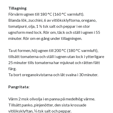
Tillagning
Förvärm ugnen till 180 °C (160 °C varmluft).
Blanda lök, zucchini, 6 av vitlöksklyftorna, oregano,
tomatpuré, olja, 1 ½ tsk salt och peppar i en stor
ugnsform med lock. Rör om, täck och ställ i ugnen i 55
minuter. Rör om en gång under tillagningen.
Ta ut formen, höj ugnen till 200 °C (180 °C varmluft),
tillsätt tomaterna och ställ i ugnen utan lock i ytterligare
25 minuter tills tomaterna har mjuknat och rätten fått
färg.
Ta bort oreganokvistarna och låt svalna i 30 minuter.
Pangritata
:
Värm 2 msk olivolja i en panna på medelhög värme.
Tillsätt panko, pinjenötter, den sista krossade
vitlöksklyftan, ⅛ tsk salt och peppar.