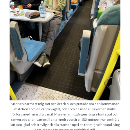
Männen närmast mig satt och drack öl och pratade om den kommande
matchen som de var på väg till, och som de med all säkerhet skulle
förlora med minst fyra mål. Mannen i mittgången längre bort stod och
serverade champagne till sina medresenärer. Stämningen var oerhört
lättsam, glad och trevlig och alla stämde upp i en för mig helt okänd sång
som champagnemannen tog initiativ till.