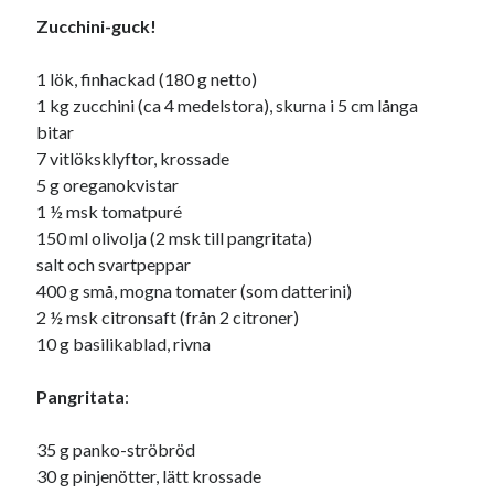
Zucchini-guck!
1 lök, finhackad (180 g netto)
1 kg zucchini (ca 4 medelstora), skurna i 5 cm långa
bitar
7 vitlöksklyftor, krossade
5 g oreganokvistar
1 ½ msk tomatpuré
150 ml olivolja (2 msk till pangritata)
salt och svartpeppar
400 g små, mogna tomater (som datterini)
2 ½ msk citronsaft (från 2 citroner)
10 g basilikablad, rivna
Pangritata
:
35 g panko-ströbröd
30 g pinjenötter, lätt krossade