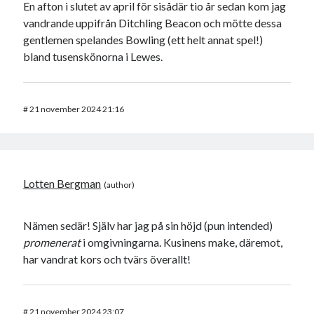
En afton i slutet av april för sisådär tio år sedan kom jag
vandrande uppifrån Ditchling Beacon och mötte dessa
gentlemen spelandes Bowling (ett helt annat spel!)
bland tusenskönorna i Lewes.
#
21 november 2024 21:16
Lotten Bergman
Nämen sedär! Själv har jag på sin höjd (pun intended)
promenerat
i omgivningarna. Kusinens make, däremot,
har vandrat kors och tvärs överallt!
#
21 november 2024 23:07