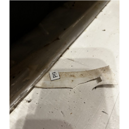
Swish: 070-8885542