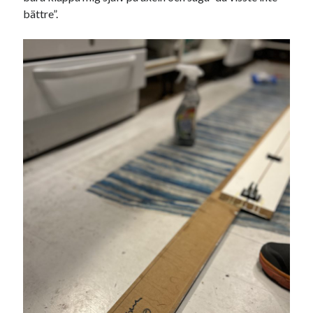
bättre”.
USA
Dessa har något gemensamt
Fantastiskt välformulerad moderecensent
Onödiga citattecken
Dessa har något helt annat gemensamt
En amerikansk språkpolis
Fula biblioteksböcker
Egna länkar
Bokstävlar & AI – mitt levebröd. Gå en kurs!
Den stora bloggläsarvärvsveckan