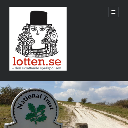
Lotten
öppna
primär
meny
Sidopanel
november 2024
M
T
O
T
F
L
S
1
2
3
4
5
6
7
8
9
10
11
12
13
14
15
16
17