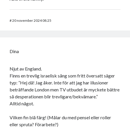
#
20 november 2024 08:25
Dina
Njut av England.
Finns en trevlig israelisk sång som fritt översatt säger
typ: ”Hej då! Jag åker. Inte för att jag har illusioner
beträffande London men TV utbudet är myckete bättre
så desperationen blir trevligare/bekvämare.”
Alltid något.
Vilken fin blå färg! (Målar du med pensel eller roller
eller spruta? Förarbete?)