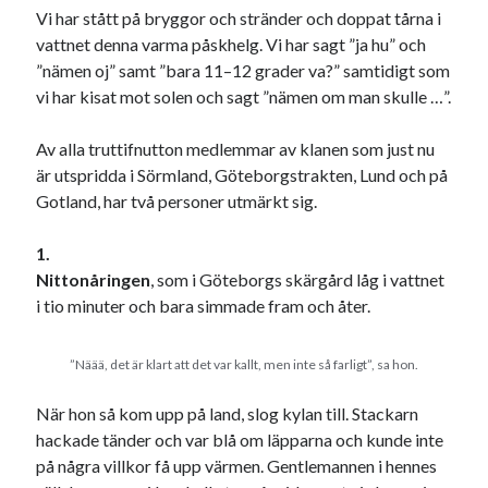
Vi har stått på bryggor och stränder och doppat tårna i
22
23
24
25
26
27
28
vattnet denna varma påskhelg. Vi har sagt ”ja hu” och
29
30
”nämen oj” samt ”bara 11–12 grader va?” samtidigt som
vi har kisat mot solen och sagt ”nämen om man skulle …”.
« mar
maj »
Av alla truttifnutton medlemmar av klanen som just nu
är utspridda i Sörmland, Göteborgstrakten, Lund och på
Sök
Gotland, har två personer utmärkt sig.
1.
Nittonåringen
, som i Göteborgs skärgård låg i vattnet
i tio minuter och bara simmade fram och åter.
Kategorier
Kategorier
”Näää, det är klart att det var kallt, men inte så farligt”, sa hon.
När hon så kom upp på land, slog kylan till. Stackarn
hackade tänder och var blå om läpparna och kunde inte
Etiketter
på några villkor få upp värmen. Gentlemannen i hennes