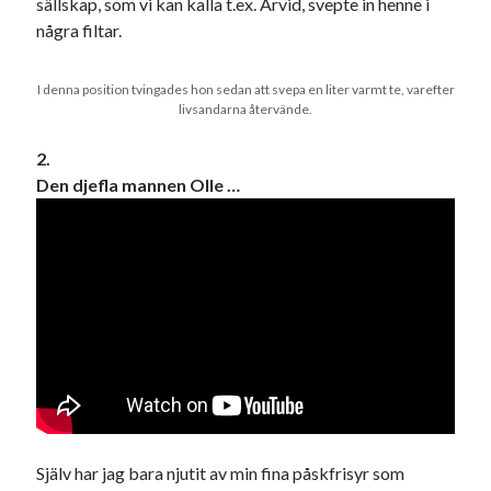
sällskap, som vi kan kalla t.ex. Arvid, svepte in henne i
#blogg100
allmänbildning
barn
några filtar.
barnen
basket
corona
bil
I denna position tvingades hon sedan att svepa en liter varmt te, varefter
död
film
England
fest
fotboll
livsandarna återvände.
jobb
historia
hotell
2.
Den djefla mannen Olle …
Julkalendern
Julkalenderfacit
julkalendern 2021
Julkalendern 2024
konst
minne
kåseri
mat
Lund
lifvet
minnen
mode
musik
museum
nostalgi
ord
radio
recept
resa
skola
reklam
sekrutt
språk
sommar
språkpolis
Själv har jag bara njutit av min fina påskfrisyr som
svenska
tåg
tips
Stockholm