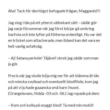
Aha! Tack för den högst befogade frågan, Magganini!!!
Jag slog i tån på ett ytterst välbekant sätt – sådär gör
jag varje försommar när jag först börjar gå omkring
barfota och inte lyfter på fötterna ordentligt. Nu var det
en tröskel som attackerade, men ibland kan det vara en
helt vanlig asfaltväg.
– Aj! Satana perkele! Tåjävel! skrek jag sådär som man
ju gör.
Precis när jag skulle böja mig ner för att klämma åt tån
och minska svullnad och eventuellt blodflöde, kom jag
på att vi ju hade gaaanska små barn i huset.
(Orangeluvans, födda -03 och -06.) Jag ropade på dem:
– Kom och kolla på snyggt blod! Ta med min mobil!