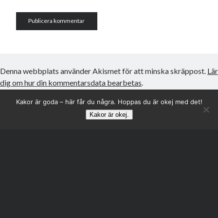
Denna webbplats använder Akismet för att minska skräppost.
Lär
dig om hur din kommentarsdata bearbetas
.
Kakor är goda – här får du några. Hoppas du är okej med det!
Kakor är okej.
Rulla
till
toppen
Author WordPress-tema
av Compete Themes