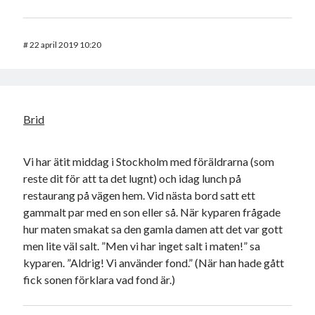
#
22 april 2019 10:20
Brid
Vi har ätit middag i Stockholm med föräldrarna (som
reste dit för att ta det lugnt) och idag lunch på
restaurang på vägen hem. Vid nästa bord satt ett
gammalt par med en son eller så. När kyparen frågade
hur maten smakat sa den gamla damen att det var gott
men lite väl salt. ”Men vi har inget salt i maten!” sa
kyparen. ”Aldrig! Vi använder fond.” (När han hade gått
fick sonen förklara vad fond är.)