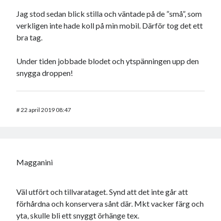
Jag stod sedan blick stilla och väntade på de ”små”, som
verkligen inte hade koll på min mobil. Därför tog det ett
bra tag.
Under tiden jobbade blodet och ytspänningen upp den
snygga droppen!
#
22 april 2019 08:47
Magganini
Väl utfört och tillvarataget. Synd att det inte går att
förhårdna och konservera sånt där. Mkt vacker färg och
yta, skulle bli ett snyggt örhänge tex.