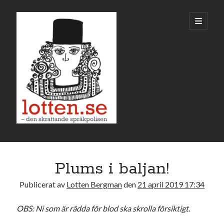
Lotten
öppna
primär
meny
Sidopanel
april 2019
Plums i baljan!
M
T
O
T
F
L
S
Publicerat av
Lotten Bergman
den
21 april 2019 17:34
1
2
3
4
5
6
7
8
9
10
11
12
13
14
OBS: Ni som är rädda för blod ska skrolla försiktigt.
15
16
17
18
19
20
21