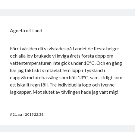
Agneta uti Lund
Förr i världen då vi vistades på Landet de flesta helger
och alla lov brukade vi inviga årets första dopp om
vattentemperaturen inte gick under 10°C. Och en gång
har jag faktiskt simtävlat fem lopp i Tyskland i
ouppvärmd utebassäng som höll 13°C, sam- tidigt som
ett iskallt regn föll. Tre individuella lopp och tvenne
lagkappar. Mot slutet av tävlingen hade jag vant mig!
#
21 april 2019 22:38