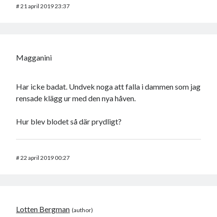
#
21 april 2019 23:37
Magganini
Har icke badat. Undvek noga att falla i dammen som jag
rensade klägg ur med den nya håven.
Hur blev blodet så där prydligt?
#
22 april 2019 00:27
Lotten Bergman