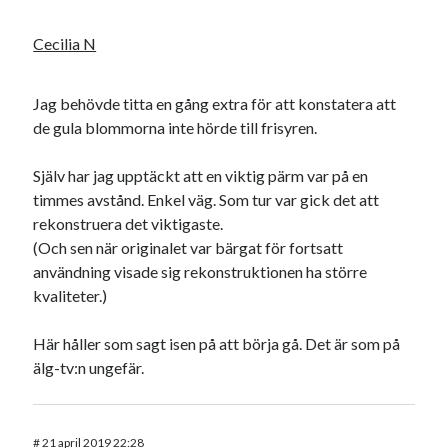
Cecilia N
Jag behövde titta en gång extra för att konstatera att
Swish: 070-8885542
de gula blommorna inte hörde till frisyren.
Själv har jag upptäckt att en viktig pärm var på en
timmes avstånd. Enkel väg. Som tur var gick det att
rekonstruera det viktigaste.
(Och sen när originalet var bärgat för fortsatt
användning visade sig rekonstruktionen ha större
kvaliteter.)
Här håller som sagt isen på att börja gå. Det är som på
älg-tv:n ungefär.
#
21 april 2019 22:28