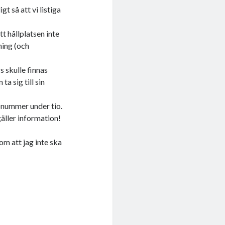
t så att vi listiga
tt hållplatsen inte
ning (och
s skulle finnas
a sig till sin
.
könummer under tio.
gäller information!
om att jag inte ska