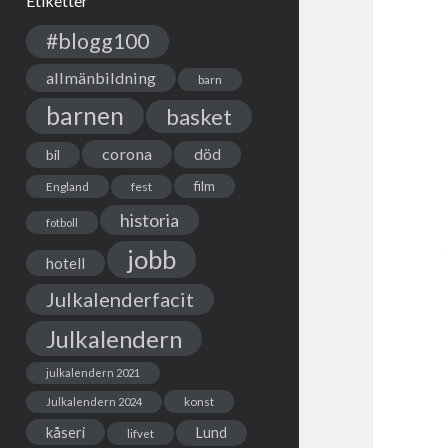
Etiketter
#blogg100
allmänbildning
barn
barnen
basket
corona
död
bil
film
England
fest
historia
fotboll
jobb
hotell
Julkalenderfacit
Julkalendern
julkalendern 2021
Julkalendern 2024
konst
kåseri
Lund
lifvet