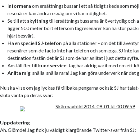
Informera
om ersättningsbussar i ett så tidigt skede som möjlig
resenärer kan ändra resväg om vi har möjlighet.
Se till att
skyltning
till ersättningsbussarna är övertydlig och a
ligger 500 meter bort eftersom tågresenärer kan ha stor pack
hjärtbesvär).
Ha en speciell
SJ-telefon
på alla stationer – om det till äventyr
resenärer som de facto inte har telefon och som pga. SJ inte kan t
destination fastän det är SJ som de har anlitat i just detta syfte
Anställ fler till
kundservice
. Jag har aldrig varit med om ett 
Anlita mig
, snälla, snälla rara! Jag kan göra underverk när det 
Nu ska vi se om jag lyckas få tillbaka pengarna också; SJ har talat 
sluta vänta på deras svar:
Uppdatering
Ah. Glömde! Jag fick ju väldigt klargörande Twitter-svar från SJ: