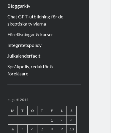
Bloggarkiv
Chat GPT-utbildning för de
skeptiska tvivlarna
Föreläsningar & kurser
Integritetspolicy
Julkalenderfacit
Språkpolis, redaktör &
föreläsare
Sidopanel
augusti 2014
M
T
O
T
F
L
S
1
2
3
4
5
6
7
8
9
10