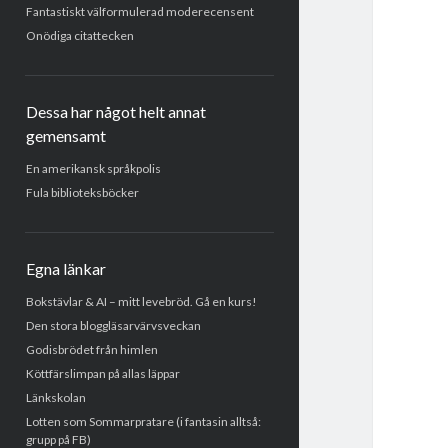
Fantastiskt välformulerad moderecensent
Onödiga citattecken
Dessa har något helt annat
gemensamt
En amerikansk språkpolis
Fula biblioteksböcker
Egna länkar
Bokstävlar & AI – mitt levebröd. Gå en kurs!
Den stora bloggläsarvärvsveckan
Godisbrödet från himlen
Köttfärslimpan på allas läppar
Länkskolan
Lotten som Sommarpratare (i fantasin alltså:
grupp på FB)