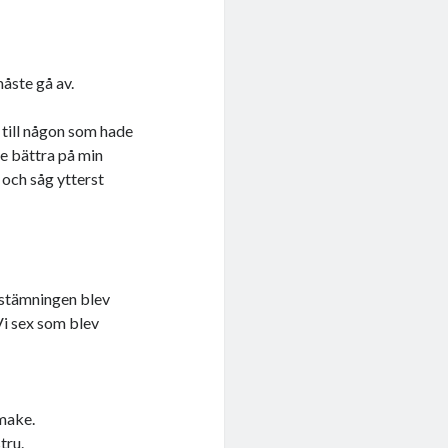
måste gå av.
s till någon som hade
e bättra på min
 och såg ytterst
 stämningen blev
 Vi sex som blev
 make.
tru.