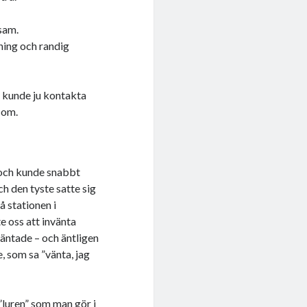
tsam.
ning och randig
i kunde ju kontakta
t om.
J och kunde snabbt
ch den tyste satte sig
på stationen i
e oss att invänta
väntade – och äntligen
, som sa ”vänta, jag
”luren” som man gör i