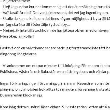
– Biljetterna tack!
– Hej! Jag undrar hur det kommer sig att det är ersättningsbuss fr
– Va? Jaså? Är det? Det var ju intressant, det vet jag ingenting om.
– Skulle du kunna kolla om det finns någon möjlighet att byta till 
om jag ska åka till Södertälje Syd och by…
– Nejnej, åk inte till Stockholm, de har jätteproblem med ombyg
Men okej, jag kollar!
Fast två och en halv timme senare hade jag fortfarande inte fått b
dingdong i högtalarna:
– Vi ankommer om ett par minuter till Linköping. För er som ska ta
Eskilstuna, Västerås och Sala, står en ersättningsbuss och väntar p
Ingen förklaring, ingen förvarning, grrrrrrrrrrr. Resenärer som inte
plingeliplong i mobilen fick alltså två minuters förvarning trots a
bussen redan klockan sju.
Kom ihåg detta nu när ni läser vidare: SJ visste redan i ottan att X