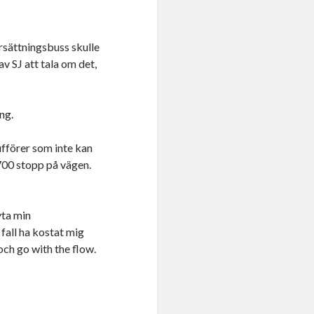
rsättningsbuss skulle
v SJ att tala om det,
ng.
aufförer som inte kan
 700 stopp på vägen.
yta min
 fall ha kostat mig
 och go with the flow.