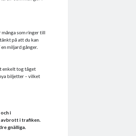
r många som ringer till
 tänkt på att du kan
 en miljard gånger.
t enkelt tog tåget
ya biljetter – vilket
och i
vbrott i trafiken.
re gnälliga.