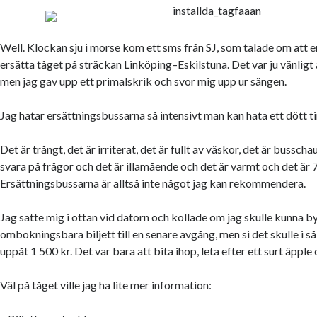
Well. Klockan sju i morse kom ett sms från SJ, som talade om att e
ersätta tåget på sträckan Linköping–Eskilstuna. Det var ju vänligt a
men jag gav upp ett primalskrik och svor mig upp ur sängen.
Jag hatar ersättningsbussarna så intensivt man kan hata ett dött ti
Det är trångt, det är irriterat, det är fullt av väskor, det är bussch
svara på frågor och det är illamående och det är varmt och det är
Ersättningsbussarna är alltså inte något jag kan rekommendera.
Jag satte mig i ottan vid datorn och kollade om jag skulle kunna b
ombokningsbara biljett till en senare avgång, men si det skulle i så
uppåt 1 500 kr. Det var bara att bita ihop, leta efter ett surt äpple
Väl på tåget ville jag ha lite mer information: