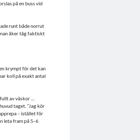
orslas på en buss vid
rrade runt både norrut
man åker tåg faktiskt
den krympt för det kan
har koll på exakt antal
 fullt av väskor …
huvud taget. ”Jag kör
upprepa – istället för
n leta fram på 5–6